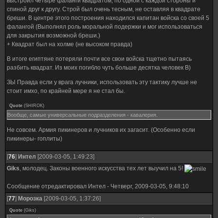
выстроил четыре фаланги квадратом, по одной с каждой стороны и
спиной друг к другу. Строй был очень тесным, не оставляя в квадрате
бреши. В центре этого построения находился капитан войска со своей 5
фалангой (Выполнял роль моральной подержки и мог использоваться
для закрытия возможной бреши.)
+ Квадрат был на холме (не высоком правда)
В итоге египтяне потеряли почти все свои войска тщетно пытаясь
разбить квадрат. Из моих погибло чуть больше десятка человек B)
ЗЫ Правда если у врага лучники, использовать эту тактику лучше не
стоит имхо, по крайней мере я не стал бы.
Quote
(
SHIROK
)
Вообще, самые универсальные подразделения - кавалерия.
Не совсем. Армия пикинеров и лучников их загасит. (Особенно если
пикинеры- гоплиты)
[
76
]
Интел
[2009-03-05, 1:49:23]
Giks
, молодец. Законы военного искусства тех лет выучил на 5!
Сообщение отредактировал
Интел
-
Четверг, 2009-03-05, 9:48:10
[
77
]
Морозка
[2009-03-05, 1:37:26]
Quote
(
Giks
)