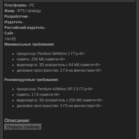
Платформа
- PC
Жанр
- RTS / strategy
Разработчик
-
Издатель
-
Российский издатель
-
Сайт
-
</a>[/i]
Минимальные требования:
процессор: Pentium III/Athlon 1 ГГц</li>
память: 256 Мб памяти</li>
видеокарта: 3D-ускоритель с 64 Мб памяти</li>
дисковое пространство: 3 Гб на винчестере</li>
Рекомендуемые требования:
процессор: Pentium 4/Athlon XP 2.5 ГГц</li>
память: 1 Гб памяти</li>
видеокарта: 3D-ускоритель с 256 Мб памяти</li>
дисковое пространство: 3 Гб на винчестере</li>
Описание: