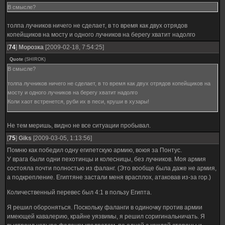
В смысле?
толпа лучников ничего не сделает, в то время как двух отрядов
копейщиков на мосту и одного лучников на берегу хватит надолго
[
74
]
Морозка
[2009-02-18, 7:54:25]
Quote
(
SHIROK
)
В смысле?
толпа лучников ничего не сделает, в то время как двух отрядов копейщиков на
мосту и одного лучников на берегу хватит надолго
Коли хаот встренется, руби их в песи, круши в хузары!
Не тем меришь, видно не все ситуации пробывал.
[
75
]
Giks
[2009-03-05, 1:13:56]
Помню как победил одну египетскую армию, воюя за Понтус.
У врага были одни пехотинцы и колесницы, без лучников. Моя армия
состояла почти полностью из фаланг. (Это вообще была даже не армия,
а подкрепление. Египтяне застали меня врасплох, атаковав из-за гор.)
Количественный перевес был 4:1 в пользу Египта.
Я решил обороняться. Поскольку фаланги в одиночку против армии
имеющей кавалерию, крайне уязвимы, я решил соригинальничать. Я