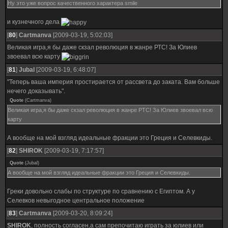
Ну это уже вопрос качественного характера smile
и кузнечного дела
[
80
]
Cartmanva
[2009-03-19, 5:02:03]
Великая игра,я бы даже скзал революция в жанре РТС! За Юлиев
звоевал всю карту
[
81
]
Jubal
[2009-03-19, 6:48:07]
"Теперь ваша империя простирается от рассвета до заката. Вам больше
нечего доказывать".
Quote
(
Cartmanva
)
Великая игра,я бы даже скзал революция в жанре РТС! За Юлиев звоевал всю
карту
А вообще на мой взгляд идеальные фракции это Греция и Селевкиды.
[
82
]
SHIROK
[2009-03-19, 7:17:57]
Quote
(
Jubal
)
А вообще на мой взгляд идеальные фракции это Греция и Селевкиды.
Греки довольно слабы по структуре по сравнению с Египтом. А у
Селевков невыгодное центральное положение
[
83
]
Cartmanva
[2009-03-20, 8:09:24]
SHIROK
, полность согласен,а сам препочитаю играть за юлиев или