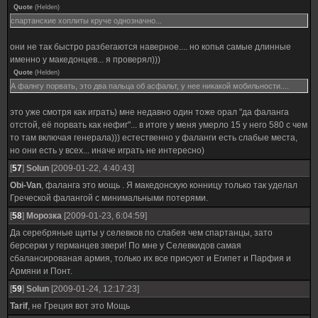
Quote
(
Helden
)
спартанские хоплиты круче однозначно...
они не так быстро разбегаются наверное.... но копья самые длинные
именно у македонцев... я проверял)))
Quote
(
Helden
)
А фалнгу порвать, это два пальца об асфальт, у нее никакой мобильности....
это уже смотря как играть) мне недавно один тоже орал "да фаланга
отстой, её порвать как нефиг"... в итоге у меня умерло 15 у него 580 с чем
то там включая генерала))) естественно у фаланги есть слабые места,
но они есть у всех... иначе играть не интересно)
[
57
]
Solun
[2009-01-22, 4:40:43]
Obi-Van
, фаланга это мощь . Я македонскую конницу только так уделал
Греческой фалангой с минимальными потерями.
[
58
]
Морозка
[2009-01-23, 6:04:59]
Да серебряные щиты у селевков по слабея чем спартанцы, зато
берсерки у германцев звери! По мне у Селевкидов самая
сбалансированая армия, только их все присуют и Египет и Парфия и
Армяни и Понт.
[
59
]
Solun
[2009-01-24, 12:17:23]
Tarif
, не Греция вот это Мощь