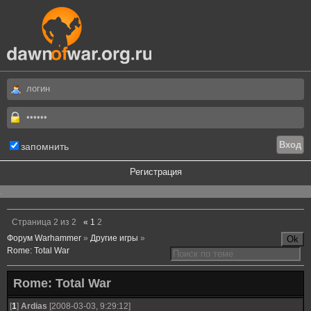
запомнить
Регистрация
.
Страница
2
из
2
«
1
2
Форум Warhammer
»
Другие игры
»
Rome: Total War
Rome: Total War
[
1
]
Ardias
[2008-03-03, 9:29:12]