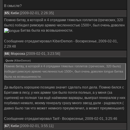
В смысле?
[
65
]
Киби
[2009-02-01, 2:26:35]
Помню битву, в которой я 4 отрядами тяжелых гоплитов (греческих, 320
было) победил римскую армию численностью 1500+, был очень доволен
Битва была на возвышенности.
Сообщение отредактировал
KiberDemon
-
Воскресенье, 2009-02-01,
2:29:48
[
66
]
Морозка
[2009-02-01, 3:23:56]
Quote
(
KiberDemon
)
Помню битву, в которой я 4 отрядами тяжелых гоплитов (греческих, 320 было)
победил римскую армию численностью 1500+, был очень доволен tongue Битва
была на возвышенности.
Да выбрать хорошею позицию значит сделать пол дела. Помню бился с
Бритами в лесу, у них армии три было почти полных, а у меня (за
сципеев) не полная так ещё наёмники варвары, выиграл генералов у них
поубивал немало, моему генералу сразу много звезд дали - радовался.(
давно было так что может немного преувеличил, а может преуменьшил)
Сообщение отредактировал
Tarif
-
Воскресенье, 2009-02-01, 3:25:46
[
67
]
Киби
[2009-02-01, 3:55:11]