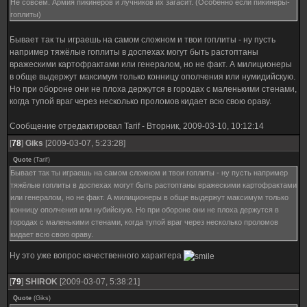
Не совсем. Армия пикинеров и лучников их загасит. (Особенно если пикинеры-
гоплиты)
Бывает так ты играешь на самом сложном и твои гоплиты - ну пусть
например тяжёлые гоплиты в доспехах могут быть растоптаны
вражескими картофрактами или генералом, но не факт. А милиционеры
в обще выдержут максимум только конницу ополчения или нумидийскую.
Но при обороне они не плоха держутся в городах с маленькими стенами,
когда тупой враг через несколько проломов кидает всю свою ораву.
Сообщение отредактировал
Tarif
-
Вторник, 2009-03-10, 10:12:14
[
78
]
Giks
[2009-03-07, 5:23:28]
Quote
(
Tarif
)
Бывает так ты играешь на самом сложном и твои гоплиты - ну пусть например
тяжёлые гоплиты в доспехах могут быть растоптаны вражескими картофрактами
или генералом, но не факт. А милиционеры в обще выдержут максимум только
конницу ополчения или нубийскую. Но при обороне они не плоха держутся в
городах с маленькими стенами, когда тупой враг через несколько проломов
кидает всю свою ораву.
Ну это уже вопрос качественного характера
[
79
]
SHIROK
[2009-03-07, 5:38:21]
Quote
(
Giks
)