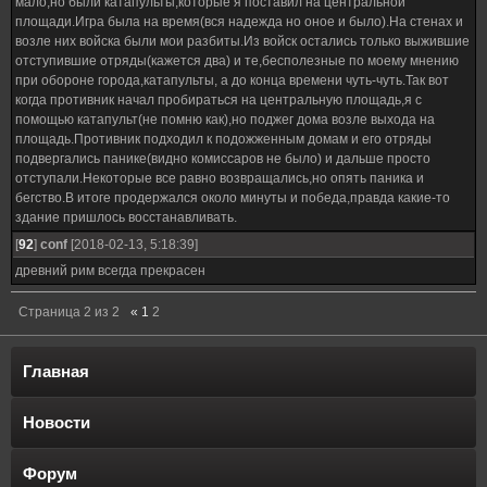
мало,но были катапульты,которые я поставил на центральной
площади.Игра была на время(вся надежда но оное и было).На стенах и
возле них войска были мои разбиты.Из войск остались только выжившие
отступившие отряды(кажется два) и те,бесполезные по моему мнению
при обороне города,катапульты, а до конца времени чуть-чуть.Так вот
когда противник начал пробираться на центральную площадь,я с
помощью катапульт(не помню как),но поджег дома возле выхода на
площадь.Противник подходил к подожженным домам и его отряды
подвергались панике(видно комиссаров не было) и дальше просто
отступали.Некоторые все равно возвращались,но опять паника и
бегство.В итоге продержался около минуты и победа,правда какие-то
здание пришлось восстанавливать.
[
92
]
conf
[2018-02-13, 5:18:39]
древний рим всегда прекрасен
Страница
2
из
2
«
1
2
Главная
Новости
Форум