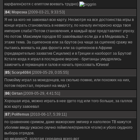
карфаген(хотя с египтом воевать трудно)
[
84
]
Морозка
[2009-03-21, 9:33:53]
Я не за кого не завоевал всю карту. Несмотря на все достоинства игры в
конце играть становилась в невмоготу, по началу интересно когда твоя
империя слаба! Потом становления, и каждый враг представляет угрозу.
Но потом. Максимум городов 60 завоёвывал если да и в Медиаваль 2
этаже тема. За сципеонов или за брутов (на чаще за сципеев) сражу же
пытаюсь воевать на два фронта или за сципеонов в Африке
(предварительно захватив Сицилию) и в Греции и наоборот за Брутов!
Кстати когда я играл в последнею версию - британцы умудрялись
замочить и германцев и галов и начать прессовать Юлиев!
[
85
]
Scorp4084
[2009-05-29, 0:05:55]
Помойму играл за мокедонцев, на сколько помню, или похожих на них,
потом перестал, перешел на мидл 1
[
86
]
Girtan
[2009-05-29, 4:41:51]
Хорошая игра, можно играть в нее гдето год или того больше, за галлов
всю карту завоевал
[
87
]
Polifemus
[2010-06-17, 5:39:11]
по сравнению сримом, даже мажорские эмпиер и наполеон ТВ кажутся
убогими ввиду ужасно скучно геймплея(приелся чтоле) и убого скудного
выбора отрядов.
но медиивл2- золотая середина всего.вот