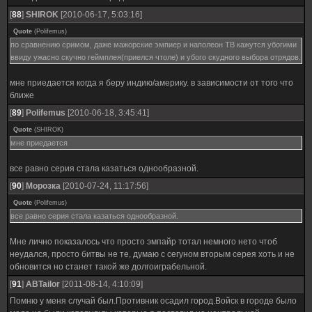
[
88
]
SHIROK
[2010-06-17, 5:03:16]
Quote
(
Polifemus
)
по сравнению сримом, даже мажорские эмпиер и наполеон ТВ кажутся убогими
ввиду ужасно скучно геймплея(приелся чтоле) и убого скудного выбора отрядов.
мне приедается когда я беру индию/америку. в зависимости от того что
ближе
[
89
]
Polifemus
[2010-06-18, 3:45:41]
Quote
(
SHIROK
)
мне приедается
все равно серия стала казаться однообразной.
[
90
]
Морозка
[2010-07-24, 11:17:56]
Quote
(
Polifemus
)
все равно серия стала казаться однообразной.
Мне лично показалось что просто эмпайр тотал немного нето чтоб
неудался, просто битвы не те, думаю с сегуном вторым серея хоть и не
обновится но станет такой же долгоиграбельной.
[
91
]
ABTailor
[2011-08-14, 4:10:09]
Помню у меня случай был.Противник осадил город.Войск в городе было