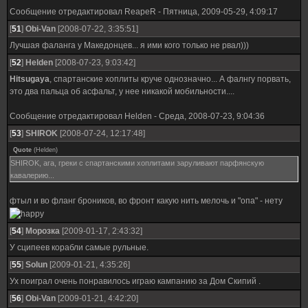
Сообщение отредактировал
ReapeR
-
Пятница, 2009-05-29, 4:09:17
[
51
]
Obi-Van
[2008-07-22, 3:35:51]
Лучшая фаланга у Македонцев... я ими кого только не рвал)))
[
52
]
Helden
[2008-07-23, 9:03:42]
Hitsugaya
, спартанские хоплиты круче однозначно... А фалнгу порвать,
это два пальца об асфальт, у нее никакой мобильности....
Сообщение отредактировал
Helden
-
Среда, 2008-07-23, 9:04:36
[
53
]
SHIROK
[2008-07-24, 12:17:48]
Quote
(
Helden
)
SHIROK, ага, греки с спартанскими хоплитами заруливают парфянскую
кавалерию...
фтыл и во фланг броников, во фронт какую нить мелочь и "опа" - нету
[
54
]
Морозка
[2009-01-17, 2:43:32]
У сципеев корабли самые рульные.
[
55
]
Solun
[2009-01-21, 4:35:26]
Ух поиграл очень понравилось играю кампанию за Дом Скипий .
[
56
]
Obi-Van
[2009-01-21, 4:42:20]