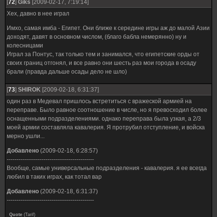
[
72
]
Giks
[2009-02-17, 7:19:14]
Хех, давно в нее играл
Имхо, самая имба - Египет. Они ближе к середине игры аж до малой Азии
доходят, давят в основном числом, (благо бабла немерянно) ну и
колесницами
Играл за Понтус, так только тем и занимался, что египетские орды от
своих границ отгонял, и все равно они шесть раз мои города в осаду
брали (правда дальше осады дело не шло)
[
73
]
SHIROK
[2009-02-18, 6:31:37]
один раз в Медевал пришлось встретиться с вражеской армией на
переправе. Было равное соотношение в числе, но я превосходил более
оснащенными подразделениями. однако переправа была узкая, а 2/3
моей армии составляла кавалерия. Я протрубил отступление, и войска
мерно ушли...
Добавлено
(2009-02-18, 6:28:57)
---------------------------------------------
Вообще, самые универсальные подразделения - кавалерия. я ее всегда
любил в таких играх, как тотал вар
Добавлено
(2009-02-18, 6:31:37)
---------------------------------------------
Quote
(
Tarif
)