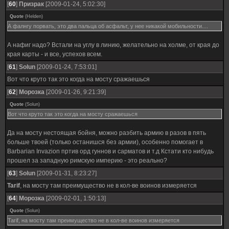
[
60
]
Призрак
[2009-01-24, 5:02:30]
Quote
(
Helden
)
А фалнгу порвать, это два пальца об асфальт, у нее никакой мобильности....
А нафиг надо? Встали на углу в линию, желательно на холме, от края до
края карты - и все, успехов всем.
[
61
]
Solun
[2009-01-24, 7:53:01]
Вот что круто так это когда на мосту сражаешься
[
62
]
Морозка
[2009-01-26, 9:21:39]
Quote
(
Solun
)
Вот что круто так это когда на мосту сражаешься
Да на мосту нестоящая бойня, можно разбить армию в разов в пять
больше твоей (только останишся без армии), особенно помогает в
Barbarian Invazion пртив орд гуннов и сарматов и т.д Кстати кто нибудь
прошел за западную римскую империю - это реально?
[
63
]
Solun
[2009-01-31, 8:23:27]
Tarif
, на мосту там преимущество не в кол-ве воинов измеряется
[
64
]
Морозка
[2009-02-01, 1:50:13]
Quote
(
Solun
)
Tarif, на мосту там преимущество не в кол-ве воинов измеряется