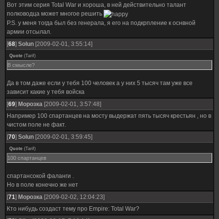
Вот этим серия Total War и хороша, в ней действительно талант
полководца может многое решить
P.S. у меня тогда был без генерала, я его на подкрпление к оснвной
армии отсылал.
[
68
]
Solun
[2009-02-01, 3:55:14]
Quote
(
Tarif
)
В смысле?
Да в том даже если у тебя 100 человек а у них 5 тысяч там уже все
зависит какие у тебя войска
[
69
]
Морозка
[2009-02-01, 3:57:48]
Например 100 спартанцев на мосту выдержат пять тысяч крестьян , но в
чистом поле не факт.
[
70
]
Solun
[2009-02-01, 3:59:45]
Quote
(
Tarif
)
100 спартанцев
спартансокой фаланги .
Но в поле конечно же нет
[
71
]
Морозка
[2009-02-02, 12:04:23]
Кто нибудь создаст тему про Empire: Total War?