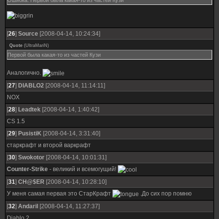
Ошибка. Первой была какая-то из частей Кузи
[
26
]
Source
[2008-04-14, 10:24:34]
Quote
(
UltraMariN
)
Первой была какая-то из частей Кузи
Аналогично.
[
27
]
DIABLO2
[2008-04-14, 11:14:11]
NOX
[
28
]
Leadtek
[2008-04-14, 1:40:42]
CS 1.5
[
29
]
PusistiK
[2008-04-14, 3:31:40]
старкрафт и второй варкрафт
[
30
]
Swokotor
[2008-04-14, 10:01:31]
Counter-Strike
- великий и всемогущий!
[
31
]
CH@$ER
[2008-04-14, 10:28:10]
У меня самая первая это СтарКрафт
.До сих пор помню
[
32
]
Andaril
[2008-04-14, 11:27:37]
Diablo 2