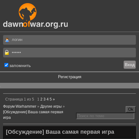
запомнить
Регистрация
.
Страница
1
из
5
1
2
3
4
5
»
Форум Warhammer
»
Другие игры
»
[Обсуждение] Ваша самая первая
игра
[Обсуждение] Ваша самая первая игра