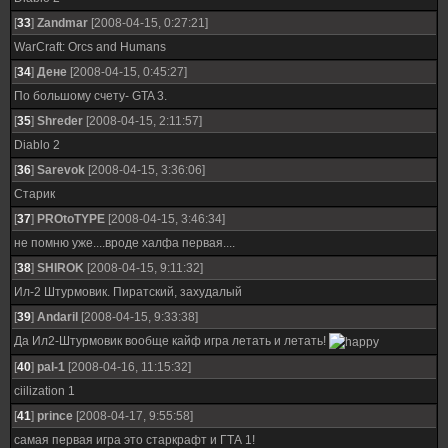
[
33
]
Zandmar
[2008-04-15, 0:27:21]
WarCraft: Orcs and Humans
[
34
]
Дене
[2008-04-15, 0:45:27]
По большому счету- GTA 3.
[
35
]
Shreder
[2008-04-15, 2:11:57]
Diablo 2
[
36
]
Sarevok
[2008-04-15, 3:36:06]
Старик
[
37
]
PROtoTYPE
[2008-04-15, 3:46:34]
не помню уже....вроде халфа первая....
[
38
]
SHIROK
[2008-04-15, 9:11:32]
Ил-2 Штурмовик. Пиратский, захудалый
[
39
]
Andaril
[2008-04-15, 9:33:38]
Да Ил2-Штурмовик вообще кайф игра летать и летать!
[
40
]
pal-1
[2008-04-16, 11:15:32]
ciilization 1
[
41
]
prince
[2008-04-17, 9:55:58]
самая первая игра это старкрафт и ГТА 1!