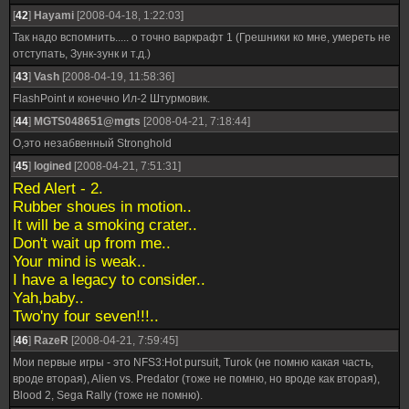
[
42
]
Hayami
[2008-04-18, 1:22:03]
Так надо вспомнить..... о точно варкрафт 1 (Грешники ко мне, умереть не
отступать, Зунк-зунк и т.д.)
[
43
]
Vash
[2008-04-19, 11:58:36]
FlashPoint и конечно Ил-2 Штурмовик.
[
44
]
MGTS048651@mgts
[2008-04-21, 7:18:44]
О,это незабвенный Stronghold
[
45
]
logined
[2008-04-21, 7:51:31]
Red Alert - 2.
Rubber shoues in motion..
It will be a smoking crater..
Don't wait up from me..
Your mind is weak..
I have a legacy to consider..
Yah,baby..
Two'ny four seven!!!..
[
46
]
RazeR
[2008-04-21, 7:59:45]
Мои первые игры - это NFS3:Hot pursuit, Turok (не помню какая часть,
вроде вторая), Alien vs. Predator (тоже не помню, но вроде как вторая),
Blood 2, Sega Rally (тоже не помню).