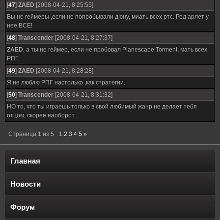
[
47
]
ZAED
[2008-04-21, 8:25:55]
Вы не геймеры ,если не попробывали дюну, миать всех ртс. Ред арлет у
нее ВСЕ!
[
48
]
Transcender
[2008-04-21, 8:27:37]
ZAED
, а ты не геймер, если не пробовал Planescape:Torment, мать всех
РПГ.
[
49
]
ZAED
[2008-04-21, 8:28:28]
Я не люблю РПГ настолько ,как стратегии.
[
50
]
Transcender
[2008-04-21, 8:31:32]
НО то, что ты играешь только в свой любимый жанр не делает тебя
отцом, скорее наоборот.
Страница
1
из
5
1
2
3
4
5
»
Главная
Новости
Форум