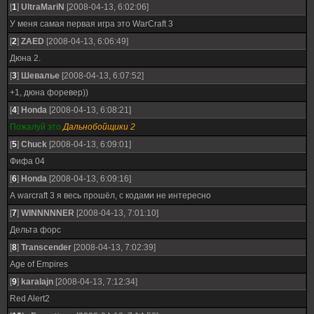
[
1
]
UltraMariN
[2008-04-13, 6:02:06]
У меня самая первая игра это WarCraft 3
[
2
]
ZAED
[2008-04-13, 6:06:49]
Дюна 2.
[
3
]
Шевалье
[2008-04-13, 6:07:52]
+1, дюна форевер))
[
4
]
Honda
[2008-04-13, 6:08:21]
Пожалуй это
Дальнобойщики 2
[
5
]
Chuck
[2008-04-13, 6:09:01]
Фифа 04
[
6
]
Honda
[2008-04-13, 6:09:16]
А warcraft 3 я весь прошёл, с кодами не интересно
[
7
]
WINNNNNER
[2008-04-13, 7:01:10]
Дельта форс
[
8
]
Transcender
[2008-04-13, 7:02:39]
Age of Empires
[
9
]
karalajn
[2008-04-13, 7:12:34]
Red Alert2