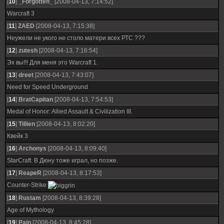
[
10
]
_Forgotten_
[2008-04-13, 7:14:52]
Warcraft 3
[
11
]
ZAED
[2008-04-13, 7:15:38]
Неужели не укого не столо матери всех РТС ???
[
12
]
zutesh
[2008-04-13, 7:16:54]
Эх вы!!! Для меня это Warcraft 1.
[
13
]
dreet
[2008-04-13, 7:43:07]
Need for Speed Underground
[
14
]
BratCapitan
[2008-04-13, 7:54:53]
Medal of Honor: Allied Assault & Civilization III.
[
15
]
Tillien
[2008-04-13, 8:02:20]
Квейк 3
[
16
]
Archonys
[2008-04-13, 8:09:40]
StarCraft. В Дюну тоже играл, но позже.
[
17
]
ReapeR
[2008-04-13, 8:17:53]
Counter-Strike
[
18
]
Rustam
[2008-04-13, 8:39:28]
Age of Mythology
[
19
]
Pain
[2008-04-13, 8:45:28]