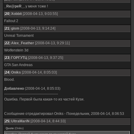
_Re@peR_
, у меня тоже !
[
20
]
Xobbit
[2008-04-13, 9:03:55]
Fallout 2
[
21
]
gism
[2008-04-13, 9:14:24]
Unreal Tornament
[
22
]
Alex_Feather
[2008-04-13, 9:29:11]
Wolfenstein 3d
[
23
]
ГОРГУТЦ
[2008-04-13, 9:37:25]
GTA San Andreas
[
24
]
Oniks
[2008-04-14, 8:05:03]
Blood.
Добавлено
(2008-04-14, 8:05:03)
---------------------------------------------
Ошибка. Первой была какая-то из частей Кузи.
Сообщение отредактировал
Oniks
-
Понедельник, 2008-04-14, 8:06:53
[
25
]
UltraMariN
[2008-04-14, 8:44:33]
Quote
(
Oniks
)