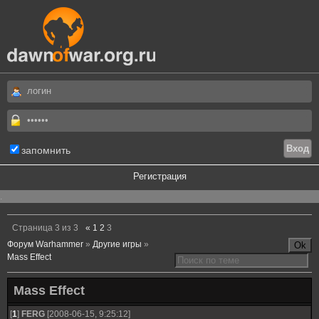
запомнить
Регистрация
.
Страница
3
из
3
«
1
2
3
Форум Warhammer
»
Другие игры
»
Mass Effect
Mass Effect
[
1
]
FERG
[2008-06-15, 9:25:12]