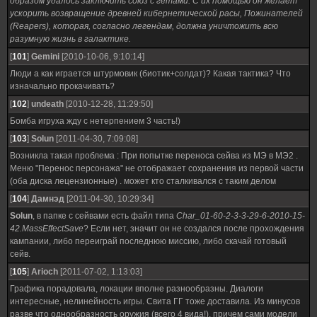
образом удалось заключить союз с гетами. С их помощью он желает
ускорить возвращение древней кибернетической расы, Пожинателей
(Reapers), которая, согласно легендам, должна уничтожить всю
разумную жизнь в галактике.
[
101
]
Gemini
[2010-10-06, 9:10:14]
Люди а как играется штурмовик (биотик+солдат)? Какая тактика? Что
изначально прокачивать?
[
102
]
undeath
[2010-12-28, 11:29:50]
Бомба игруха жду с нетерпением 3 часть!)
[
103
]
Solun
[2011-04-30, 7:09:08]
Возникла такая проблема : При попытке переноса сейва из МЭ в МЭ2 .
Меню "Перенос персонажа" не отображает сохранения из первой части
(оба диска лецензионные) . может кто сталкивался с таким делом
[
104
]
Дамнэд
[2011-04-30, 10:29:34]
Solun
, в папке с сейвами есть файл типа
Char_01-60-2-3-3-29-6-2010-15-
42.MassEffectSave
? Если нет, значит он не создался после прохождения
кампании, либо переиграй последнюю миссию, либо скачай готовый
сейв.
[
105
]
Arioch
[2011-07-02, 1:13:03]
Графика порадовала, локации вполне разнообразны. Диалоги
интересные, нелинейность игры. Свита ГГ тоже доставила. Из минусов
разве что однообразность оружия (всего 4 вида!), причем сами модели