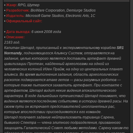
•
Жанр:
RPG, Шутер
•
Разработчик:
BioWare Corporation, Demiurge Studios
•
Издатель:
Microsoft Game Studios, Electronic Arts, 1С
•
Официальный сайт:
•
Дата выхода:
6 июня 2008 года
•
Описание:
2183 год.
Капитан Шепард, приписанный к экспериментальному кораблю
SR1
Normandy
, подчиняющегося Альянсу Систем, отправляется на
задание, целью которого является доставить артефакт древней
цивилизации Протеан, найденный археологами на одной из
человеческих колоний Иден Прайм, на одну из центральных планет
альянса. Во время выполнения задания, область археологических
раскопок подвергается атаке гетов — расы разумных роботов —
которые также пытаются захватить артефакт. При контакте с
артефактом, Шепард видит некие видения апокалиптического
характера. В ходе дальнейших путешествий Шепард понимает, что
видения являются последними событиями в истории древней расы. На
своем пути он встречает представителей инопланетных рас,
которые впоследствии присоединяются к его команде.
Шепард получает задание нейтрализовать турианца Сарена,
бывшего Спектра — члена элитного подразделения, призванного
защищать Галактический Совет любыми методами. Сарену каким-то