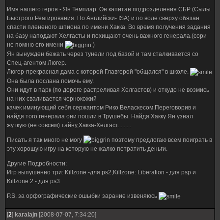
Имя нашего героя - Ян Темплар. Он капитан подрозделения СБР (Сылы
Быстрого Реагирования. По Английски- ISA) и по воле сверху обязан
спасти плененого шпиона по имени Хакка. Во время получения задания
на базу наподают Хелгасты и похищают очень важного генерала.(сори
не помню его имени
)
Ян вынужден бежать через тунели под базой и там сталкивается со
Спец-агентом Люгер.
Люгер-прекрасная дама с которой Главгерой "общался" в школе.
Она была послана помочь ему.
Они идут в парк (по дороге растреливая Хелгастов) и откудо не возмись
на них сваливается чернокожий
качек иминующий себя сержантом Рико Веласкесом.Переговорив и
найдя того генерала они пошли в Трушебы. Найдя Хакку Ян узнал
жуткую (не совсем) тайну,Хакка-Хелгаст.........
Писать я так много не могу
поэтому предлогаю всем поиграть в
эту хорошую игру на которую не жалко потратить деньги.
Другие Подробности:
Игр выпушенно три: Killzone -для ps2,Killzone: Liberation - для psp и
Killzone 2 - для ps3
P.S. за орфографические ошыбки зарание извеняюсь
[
2
]
karalajn
[2008-07-07, 7:34:20]