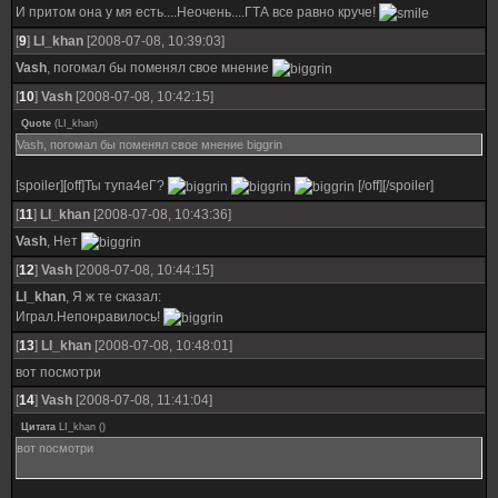
И притом она у мя есть....Неочень....ГТА все равно круче!
[
9
]
LI_khan
[2008-07-08, 10:39:03]
Vash
, погомал бы поменял свое мнение
[
10
]
Vash
[2008-07-08, 10:42:15]
Quote
(
LI_khan
)
Vash, погомал бы поменял свое мнение biggrin
[spoiler][off]Ты тупа4еГ?
[/off][/spoiler]
[
11
]
LI_khan
[2008-07-08, 10:43:36]
Vash
, Нет
[
12
]
Vash
[2008-07-08, 10:44:15]
LI_khan
, Я ж те сказал:
Играл.Непонравилось!
[
13
]
LI_khan
[2008-07-08, 10:48:01]
вот посмотри
[
14
]
Vash
[2008-07-08, 11:41:04]
Цитата
LI_khan
(
)
вот посмотри