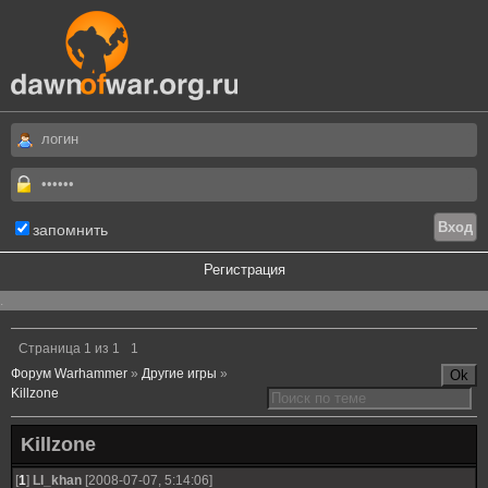
запомнить
Регистрация
.
Страница
1
из
1
1
Форум Warhammer
»
Другие игры
»
Killzone
Killzone
[
1
]
LI_khan
[2008-07-07, 5:14:06]