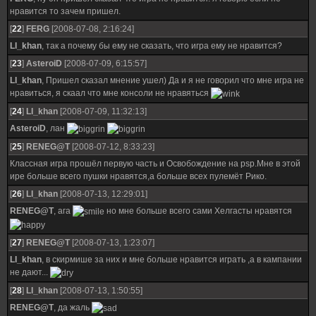
нравится то зачем пришел.
[
22
]
FERG
[2008-07-08, 2:16:24]
LI_khan
, так а почему бы ему не сказать, что игра ему не нравится?
[
23
]
AsteroiD
[2008-07-09, 6:15:57]
LI_khan
, Пришел сказал мнение ушел) Да и я не говорил что мне игра не
нравиться, я скаал что мне консоли не нравяться
[
24
]
LI_khan
[2008-07-09, 11:32:13]
AsteroiD
, лан
[
25
]
RENEG@T
[2008-07-12, 8:33:23]
Классная игра прошёл первую часть и Освобождение на psp.Мне в этой
ире больше всего пушки нравятся,а больше всех пулемёт Рико.
[
26
]
LI_khan
[2008-07-13, 12:29:01]
RENEG@T
, ага
но мне больше всего сами Хелгасты нравятся
[
27
]
RENEG@T
[2008-07-13, 1:23:07]
LI_khan
, в скирмише за них и мне больше нравится играть ,а в кампании
не дают...
[
28
]
LI_khan
[2008-07-13, 1:50:55]
RENEG@T
, да жаль