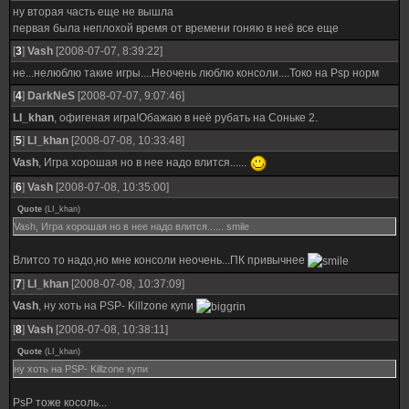
ну вторая часть еще не вышла
первая была неплохой время от времени гоняю в неё все еще
[
3
]
Vash
[2008-07-07, 8:39:22]
не...нелюблю такие игры....Неочень люблю консоли....Токо на Psp норм
[
4
]
DarkNeS
[2008-07-07, 9:07:46]
LI_khan
, офигеная игра!Обажаю в неё рубать на Соньке 2.
[
5
]
LI_khan
[2008-07-08, 10:33:48]
Vash
, Игра хорошая но в нее надо влится......
[
6
]
Vash
[2008-07-08, 10:35:00]
Quote
(
LI_khan
)
Vash, Игра хорошая но в нее надо влится...... smile
Влитсо то надо,но мне консоли неочень...ПК привычнее
[
7
]
LI_khan
[2008-07-08, 10:37:09]
Vash
, ну хоть на PSP- Killzone купи
[
8
]
Vash
[2008-07-08, 10:38:11]
Quote
(
LI_khan
)
ну хоть на PSP- Killzone купи
PsP тоже косоль...