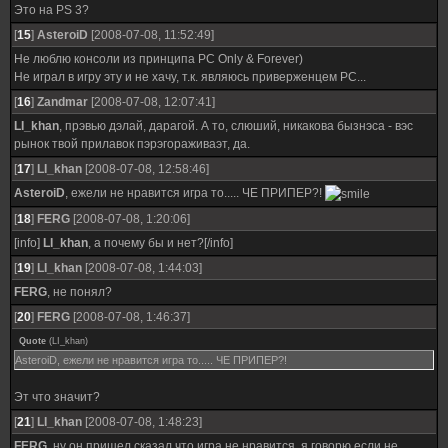
Это на PS 3?
[
15
]
AsteroiD
[2008-07-08, 11:52:49]
Не люблю консоли из принципа PC Only & Forever)
Не играл в игру эту и не хачу, т.к. являюсь приверженцем PC...
[
16
]
Zandmar
[2008-07-08, 12:07:41]
LI_khan
, прэвью дэлай, дарагой. А то, слюший, никакова бызнэса - вэс
рынок твой прилавок пэрэгораживаэт, да.
[
17
]
LI_khan
[2008-07-08, 12:58:46]
AsteroiD
, ежели не нравится игра то..... ЧЕ ПРИПЕР?!
[
18
]
FERG
[2008-07-08, 1:20:06]
[info]
LI_khan
, а почему бы и нет?[/info]
[
19
]
LI_khan
[2008-07-08, 1:44:03]
FERG
, не понял?
[
20
]
FERG
[2008-07-08, 1:46:37]
Quote
(
LI_khan
)
AsteroiD, ежели не нравится игра то..... ЧЕ ПРИПЕР?!
Эт что значит?
[
21
]
LI_khan
[2008-07-08, 1:48:23]
FERG
, ну он пришел сказал что игра не нравится. я говорю если не