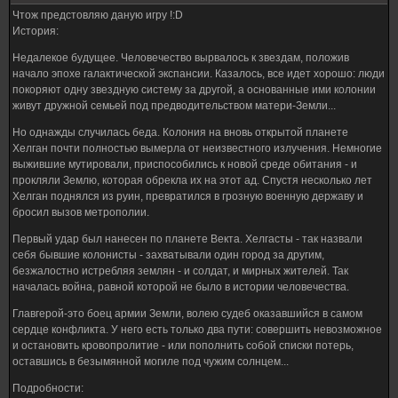
Чтож предстовляю даную игру !:D
История:
Недалекое будущее. Человечество вырвалось к звездам, положив
начало эпохе галактической экспансии. Казалось, все идет хорошо: люди
покоряют одну звездную систему за другой, а основанные ими колонии
живут дружной семьей под предводительством матери-Земли...
Но однажды случилась беда. Колония на вновь открытой планете
Хелган почти полностью вымерла от неизвестного излучения. Немногие
выжившие мутировали, приспособились к новой среде обитания - и
прокляли Землю, которая обрекла их на этот ад. Спустя несколько лет
Хелган поднялся из руин, превратился в грозную военную державу и
бросил вызов метрополии.
Первый удар был нанесен по планете Векта. Хелгасты - так назвали
себя бывшие колонисты - захватывали один город за другим,
безжалостно истребляя землян - и солдат, и мирных жителей. Так
началась война, равной которой не было в истории человечества.
Главгерой-это боец армии Земли, волею судеб оказавшийся в самом
сердце конфликта. У него есть только два пути: совершить невозможное
и остановить кровопролитие - или пополнить собой списки потерь,
оставшись в безымянной могиле под чужим солнцем...
Подробности: