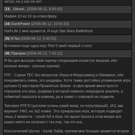
читал, но у нас ее нет
[
33
]
_Diesel_
[2008-08-11, 8:45:42]
Мафия 10 из 10 за атмосферу .
[
34
]
DarkPower
[2008-08-12, 10:54:33]
Half-Life 2 мне нравится. И ещё Star Wars Battlefront.
[
35
]
KTan
[2008-08-12, 5:40:52]
Вспомнил ещё одну игру Thef 3 (мой первый стэлс)
[
36
]
Призрак
[2008-08-12, 7:42:12]
Я бы дал высшую свою оценку следующим играм (по жанрам, ибо
разные жанры - разные оценки)
РПГ - Серия ТЕС без вопросов. Играл в Морроувинд и Обливион, обе
понравились очень, это шедевры. Хотя также достойна упоминания игра
русских (!) мастеров Проклятые Земли - в свое время меня просто
поразила эта игра, графика в которой намного опередила аналоги, а
геймплей оказался в новинку, да и сюжет с озвучкой не подвели.
Тактикал РПГ/Стратегия (очень узкий жанр, но популярный). JA2, как
вариант УФО, но Ja2 новее. Это прекрасная игра, которую подводит
лишь 2 момента - тупой АИ и баги. Но выше балла в этом жанре все
равно никто не получил с тех пор, так что ага...
Классический Шутер - Халф Лайф, причем мне больше нравится вторая