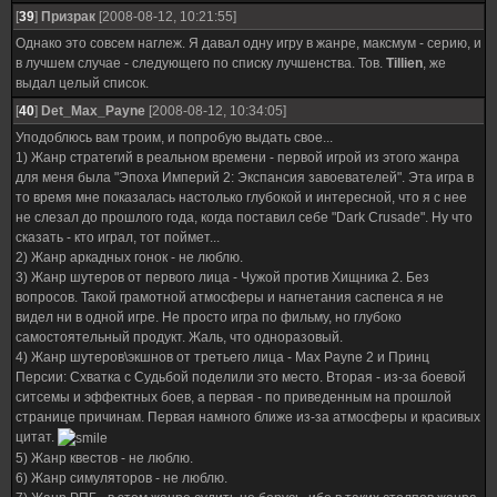
[
39
]
Призрак
[2008-08-12, 10:21:55]
Однако это совсем наглеж. Я давал одну игру в жанре, максмум - серию, и
в лучшем случае - следующего по списку лучшенства. Тов.
Tillien
, же
выдал целый список.
[
40
]
Det_Max_Payne
[2008-08-12, 10:34:05]
Уподоблюсь вам троим, и попробую выдать свое...
1) Жанр стратегий в реальном времени - первой игрой из этого жанра
для меня была "Эпоха Империй 2: Экспансия завоевателей". Эта игра в
то время мне показалась настолько глубокой и интересной, что я с нее
не слезал до прошлого года, когда поставил себе "Dark Crusade". Ну что
сказать - кто играл, тот поймет...
2) Жанр аркадных гонок - не люблю.
3) Жанр шутеров от первого лица - Чужой против Хищника 2. Без
вопросов. Такой грамотной атмосферы и нагнетания саспенса я не
видел ни в одной игре. Не просто игра по фильму, но глубоко
самостоятельный продукт. Жаль, что одноразовый.
4) Жанр шутеров\экшнов от третьего лица - Max Payne 2 и Принц
Персии: Схватка с Судьбой поделили это место. Вторая - из-за боевой
ситсемы и эффектных боев, а первая - по приведенным на прошлой
странице причинам. Первая намного ближе из-за атмосферы и красивых
цитат.
5) Жанр квестов - не люблю.
6) Жанр симуляторов - не люблю.