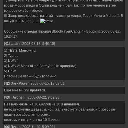
7) Жанр РПГ - в этом жанре судить не берусь, ибо в таких столпов жанра
вроде Морровинда и Обливиона не играл. Так что мое мнение в этом
вопросе сугубо нубское.
8) Жанр походовых стратегий - классика жанра, Герои Меча и Магии III. В
пятую часть не играл.
Сообщение отредактировал
BloodRavenCaptain
-
Вторник, 2008-08-12,
10:34:24
[
41
]
Latiss
[2008-08-13, 5:40:15]
1) TES 3: Morrowind
2) Тургор
3) NWN 1
4) NWN 2: Mask of the Betrayer (Не оригинал)
5) DoW
Потом еще что-нибудь вспомню
[
42
]
DarkPower
[2008-08-15, 12:52:51]
Ещё мне NFS'ы нравятся.
[
43
]
_Archer_
[2008-08-22, 9:02:38]
Нез наю как вы на 10 баллов из 10 я нинашёл,
не есть конечно шедевры, но... жаль что нету реальных игр которые
нравяться абсолютно всем..
поэтому и нету игры на 10 баллов
[
44
]
Лукас
[2008-11-19, 5:09:01]