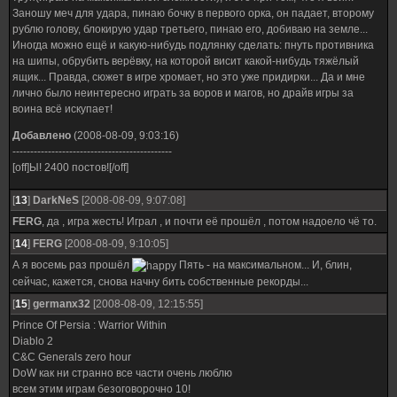
Заношу меч для удара, пинаю бочку в первого орка, он падает, второму
рублю голову, блокирую удар третьего, пинаю его, добиваю на земле...
Иногда можно ещё и какую-нибудь подлянку сделать: пнуть противника
на шипы, обрубить верёвку, на которой висит какой-нибудь тяжёлый
ящик... Правда, сюжет в игре хромает, но это уже придирки... Да и мне
лично было неинтересно играть за воров и магов, но драйв игры за
воина всё искупает!
Добавлено
(2008-08-09, 9:03:16)
---------------------------------------------
[off]Ы! 2400 постов![/off]
[
13
]
DarkNeS
[2008-08-09, 9:07:08]
FERG
, да , игра жесть! Играл , и почти её прошёл , потом надоело чё то.
[
14
]
FERG
[2008-08-09, 9:10:05]
А я восемь раз прошёл
Пять - на максимальном... И, блин,
сейчас, кажется, снова начну бить собственные рекорды...
[
15
]
germanx32
[2008-08-09, 12:15:55]
Prince Of Persia : Warrior Within
Diablo 2
C&C Generals zero hour
DoW как ни странно все части очень люблю
всем этим играм безоговорочно 10!