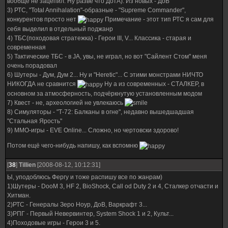
вообще не зацепил. Ну разве что ДотА). Из новых - ДоВ
3) РТС, "Total Annihalation"-образные - "Supreme Commander",
конкурентов просто нет
Примечание - этот тип РТС я сам для
себя выделил в отдельный поджанр
4) ТБС(походовая стратежка) - Герои III, V... Классика - старая и
современная
5) Тактические ТБС - в JA, увы, не играл, но вот "Сайлент Стом" меня
очень порадовал
6) Шутеры - Дум, Дум 2... Ну и "Heretic"... С этими монстрами НИЧТО
НИКОГДА не сравнится
Ну а из современных - СТАЛКЕР, в
основном за атмосферность, подчёркнутую установленным модом
7) Квест - не, археологией не увлекаюсь
8) Симуляторы - "Т-72: Балканы в огне", недавно вышедшадшая
"Стальная Ярость"
9) ММО-игры - EVE Online... Сложно, но чертовски здорово!
Потом ещё чего-нибудь напишу, как вспомню
[
38
]
Tillien
[2008-08-12, 10:12:31]
Ы, уподоблюсь Фергу и тоже распишу все по жанрам)
1)Шутеры - DooM 3, HF 2, BioShock, Call od Duty 2 и 4, Сталкер отчасти и
Хитман.
2)РТС - Генералы Зеро Ноур, ДоВ, Варкрафт 3...
3)РПГ - Первый Невервинтер, System Shock 1 и 2, Культ...
4)Походовые игры - Герои 3 и 5.