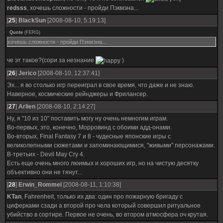
redsss
, хочешь сложности - пройди Пэкмэна...
[
25
]
BlackSun
[2008-08-10, 5:19:13]
Quote
(
FERG
)
хочешь сложности - пройди Пэкмэна...
че эт такое?(сори за незнание
)
[
26
]
Jerico
[2008-08-10, 12:37:41]
Эх... я во столько игр переиграл в свое время, что даже и не знаю.
Наверное, космические рейнджеры и Фрилансер.
[
27
]
Arlien
[2008-08-10, 2:14:27]
Ну, я "10 из 10" поставить могу ну очень немногим играм.
Во-первых, это, конечно, Морровинд с обоими адд-онами.
Во-вторых, Final Fantasy 7 и 8 - чудесные японские игры с
великолепными сюжетами и запоминающимися, "живыми" персонажами.
В-третьих - Devil May Cry 4.
Есть еще очень много люимых и хороших игр, но на чистую десятку
объективно они не тянут...
[
28
]
Erwin_Rommel
[2008-08-11, 1:10:38]
KTan
, Fahrenheit, только их два: один про пожарную бригаду с
циферками сзади а второй про чела который совершил ритуальное
убийство в сортире. Первое не очень, во втором атмосфера оч крутая.