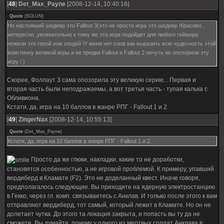
[
48
]
Det_Max_Payne
[2008-12-14, 10:40:16]
Quote
(
SOLUN
)
Но настояший шедевр это Fallout 3(это не просто игра это шедевр !Красиво ,
интересно ,увлекательно к тому же эта игра подойдет для любого геймера
нежели это герой или злодей !У меня нет слов как выразить всю чудесность этой
воистинну великой игры и ее предки Fallout и Fallout 2 нечуть не опозорили эту
игру ! )
Скорее, Фоллаут 3 сама опозорила эту великую серию... Первая и
вторая часть были неподражаемы, а вот третья часть - тупая калька с
Обливиона.
Кстати, да, игра на 10 баллов в жанре РПГ - Fallout 1 и 2.
[
49
]
ZingerNax
[2008-12-14, 10:55:13]
Quote
(
Det_Max_Payne
)
Кстати, да, игра на 10 баллов в жанре РПГ - Fallout 1 и 2.
Просто да же глюки, накладки, какие то не доработки,
становятся особенностью, а не игровой проблемой. К примеру, упавший
вердиберд в Кламате (F2). Это не доделанный квест. Иначе говоря,
предполагалось следующие. Вы приходите на ядерную электростанцию
в Гекко, через гл. комп. связываетесь с Анклав. И только после этого к вам
отправляют вердиберд, тот самый, который лежит в Кламате. Но он не
долетает чутка. До этого та локация закрыта, и попасть вы ту да не
сможете. Вы думайте, почему у одного из мертвых солдат Анклава в