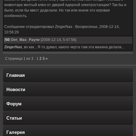
инвентаре желтый ключ от дверей ядерной электростанции? Так бы и
было, если бы квест доделали. Но так или иначе это игровая
особенность.
Сообщение отредактировал
ZingerNax
-
Воскресенье, 2008-12-14,
10:56:26
[
50
]
Det_Max_Payne
[2008-12-14, 5:47:56]
ZingerNax
, во как... Я то думал, какого черта там эта махина делала...
Страница
1
из
3
1
2
3
»
Главная
Новости
Форум
Статьи
Галерея