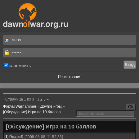
запомнить
Регистрация
.
Страница
1
из
3
1
2
3
»
Форум Warhammer
»
Другие игры
»
[Обсуждение] Игра на 10 баллов
[Обсуждение] Игра на 10 баллов
[
1
]
ReapeR
[2008-08-08, 11:52:35]