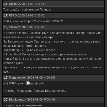
[
16
]
Oniks
[2008-08-09, 12:58:54]
Точно, забыл ещё второго Принца.
[
17
]
FERG
[2008-08-09, 1:36:01]
Oniks
, именно второго? Или Warrior Within?
[
18
]
Tillien
[2008-08-09, 4:55:03]
В первую очередь Bioshock. ИМХО, но для меня это шедевр, при чем по
всем статьям, и самая любимая игра.
За Биошоком следует Систем Шок, из-за того, что я начал гамать в нее
после Биошока, хотя и недолго.
Халф-Лайф - 2. Тут без комментариев.
Hitman Blood Мoney - еще одна игра, которая меня зацепила.
Первый ДоВ. Игра, которая оказалась у меня совершенно случайно, но
запала в душу.
Вроде все...хотя могу назвать еще Генералы - игру детства. Вот теперь
все.
[
19
]
Transcender
[2008-08-09, 4:56:26]
[off]
FERG
, умник
[/off]
По теме - Planescape:Torment. Без вариантов.
[
20
]
Blackdemon
[2008-08-09, 5:00:49]
На десятку претендентов нет.