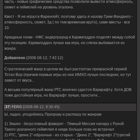
часть - новые графические средства позволили вывести атмосфернось,
сюжет и геймплей на уровень эталона.
Квест - Я не играл в Фаренгейт, поэтому здесь я назову Грим Фанданго -
атмосферность, сюжет, 3д ( по тем временам круто), сами квесты - все
10.
Аркадные гонки - НФС андерграунд и Кармагеддон поделят между собой
эту позицию. Кармагеддон лучше как игра, но слегка выбивается из
жанра.
Добавлено
(2008-08-12, 7:42:12)
---------------------------------------------
Стратегический жанр в целом же был растоптан прекрасной серией
Тотал Вор (причем первые игры из нее ИМХО лучше последних, но тут
завист от вкуса...
А весьма популярный жанр РТС конечно сдастся Варкрафту. Хотя ДОВ
тоже достойная игра, но Варкрафт лучше, простите...
[
37
]
FERG
[2008-08-12, 8:30:45]
Ы, ладно, уподоблюсь Призраку и распишу по жанрам
1) Экшен - безусловный фаворит - Тёмный Мессия напару с Руной.
Такого ураганного геймплея я нигде больше пока не встречал
2) РТС, "дюна 2"-образные - из старых - "Дюна 2", "Варкрафт 2"(третий