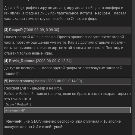
Да и вобще графика игру не делает, игру делает общая атмосфера и
геймплей, а графика лишь прилагательное. Кстати
_Re@peR_
, первая
часть халвы тоже оч крутая, особенно Оппозинг форс
[
3
]
ReapeR
[2008-08-09, 0:09:30]
Насчет первой ХЛ я не спорю. Просто прошел я ее уже после второй
части, поэтому ощущения уже не те. Как и с другими старыми играми -
есть очень много отличных игр, но этой эпохи я не застал. Поэтому и
отметил только новые игры.
[
4
]
Erwin_Rommel
[2008-08-09, 0:12:34]
Да тут не поспоришь, после крутой графы от пресловутых пикселей
тошнит))
[
5
]
benderrobotsgibalhik
[2008-08-09, 0:14:00]
Resident Evil 4 - шедевр а не игра.
Fallout и Fallout 2 - живая класика, если не брать в расчет возраст игры то
это точно 10/10.
Quote
(
_Re@peR_
)
тупейший ИИ
_Re@peR_
, не GTA IV конечно беспорно игра отличная и 10 вполне
заслуживает. но ИИ и в ней
тупой
.