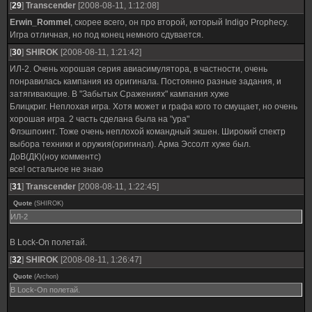
[
29
]
Transcender
[2008-08-11, 1:12:08]
Erwin_Rommel
, скорее всего, он про второй, который Indigo Prophecy.
Игра отличная, но под конец немного сдувается.
[
30
]
SHIROK
[2008-08-11, 1:21:42]
ИЛ-2. Очень хорошая серия авиасимулятора, в частности, очень
понравилась кампания из оригинала. Постоянно разные задания, и
затягивающие. В "Забытых Сражениях" кампания хуже
Блицкриг. Неплохая игра. Хотя может и графа кого то смущает, но очень
хорошая игра. 2 часть сделана была на "ура"
Флэшпоинт. Тоже очень неплохой командный экшен. Широкий спектр
выбора техники и оружия(оригинал). Арма Эссолт хуже был.
ДоВ(ДК)(ноу комментс)
все! остальное не знаю
[
31
]
Transcender
[2008-08-11, 1:22:45]
Quote
(
SHIROK
)
ИЛ-2
В Lock-On полетай.
[
32
]
SHIROK
[2008-08-11, 1:26:47]
Quote
(
Archon
)
В Lock-On полетай.