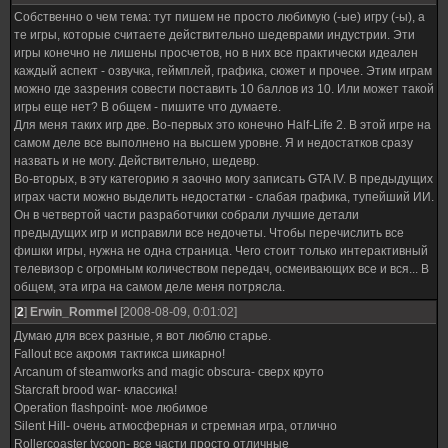
Собственно о чем тема: тут пишем не просто любимую (-ые) игру (-ы), а
те игры, которые считаете действительно шедеврами индустрии. Эти
игры конечно не лишены просчетов, но в них все практически идеален
каждый аспект - озвучка, геймплей, графика, сюжет и прочее. Этим играм
можно где зазрения совести поставить 10 баллов из 10. Или может такой
игры еще нет? В общем - пишите что думаете.
Для меня таких игр две. Во-первых это конечно Half-Life 2. В этой игре на
самом деле все выполнено на высшем уровне. Я и недостатков сразу
назвать и не могу. Действительно, шедевр.
Во-вторых, в эту категорию я заочно могу записать GTA IV. В предыдущих
играх части можно выделить недостатки - слабая графика, тупейший ИИ.
Он в четвертой части разработчики собрали лучшие детали
предыдущих игр и исправили все недочеты. Чтобы перечислить все
фишки игры, нужна не одна страница. Чего стоит только интерактивный
телевизор с огромным количеством передач, осмеивающих все и вся... В
общем, эта игра на самом деле меня потрясла.
[
2
]
Erwin_Rommel
[2008-08-09, 0:01:02]
Думаю для всех разные, я вот люблю старье.
Fallout все акромя тактикса шикарно!
Arcanum of steamworks and magic obscura- сверх круто
Starcraft brood war- классика!
Operation flashpoint- мое любимое
Silent Hill- очень атмосферная и стремная игра, отлично
Rollercoaster tycoon- все части просто отличные