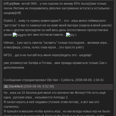
[off]
y@kov
, читай ЛКИ... у них оценка по моему 95% была)))им только
песни Лютика не понравились (вполне заслуженно кстати) а остальное -
шедевр[/off]
Diablo 2... кому то нужны коментарии?!... это - игра моего геймерского
"детства" я как то закинул её на комп моей матери (завуча в моей школе)
и мы с другом просидели за ней весь день (естественно пропустив все
уроки
вот мне потом вставили...
)
Hitman... 1ую часть смогла "затмить" только последняя... великая игра...
атмосфера, стиль, голос глав героя... это просто улёт)
NFS3... да! и не пытайтесь меня переубедить это - шедевр!
уже упомянутая Халфа и Готика... мне правда нравиться только 2ая с
дополнением.
Сообщение отредактировал
Obi-Van
-
Суббота, 2008-08-09, 1:04:41
[
11
]
DarkNeS
[2008-08-09, 8:52:56]
Ну , игра на 10 баллов для меня это кончено же Фолаут! Но есть ещё
одна , русская игра... называется Аллоды 2.
Я начал играть в неё недавно (точнее этим летом) , и вот как это
случилось:
Я пришёл в магазин чтобы купить игру , но как всегда новых игр не было