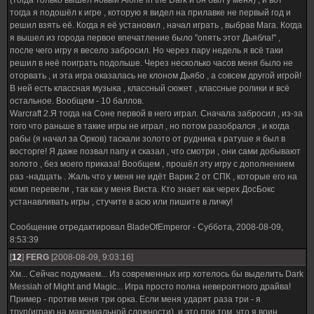
(тогда только вышел новый Alone in the Dark и он был у меня) , и вот
тогда я подошёл к игре , которую я видел на прилавке не первый год и
решил взять её. Когда я её установил , начал играть , выбрав Мага. Когда
я вышел из города первое впечатление было "опять этот Дьябла!" ,
после чего игру я весело забросил. Но через пару недель я всё таки
решил в неё поиграть подольше. Через несколько часов меня было не
оторвать , и эта игра оказалась не клоном Дьябо , а совсем другой игрой!
В ней есть классная музыка , классный сюжет , классные ролики и всё
остальное. Вообщем - 10 баллов.
Warcraft 2.Я тогда на Соне первой в него играл. Сначала забросил , из-за
того что раньше в такие игры не играл , но потом разобрался , и когда
рабы (я начал за Орков) таскали золото от рудника к ратуше я был в
восторге! Я даже позвал папу и сказал , что смотри , они сами добывают
золото , без моего приказа! Вообщем , прошёл эту игру с дополнением
раз -надцать . Жаль что у меня не идёт Варик 2 от СПК , которые его на
комп перевели , так как у меня Виста. Кто знает как черех ДосБокс
устанавливать игры , стучите в асю или пишите в личку!
Сообщение отредактировал
BladeOfEmperor
-
Суббота, 2008-08-09,
8:53:39
[
12
]
FERG
[2008-08-09, 9:03:16]
Хм... Сейчас подумаем... Из современных игр хотелось бы выделить Dark
Messiah of Might and Magic... Игра просто полна невероятного драйва!
Пример - против меня три орка. Если меня ударят раза три - я
труп(играю на максимальной сложности), и это при том, что я воин.