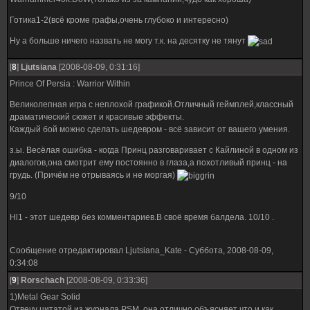
Готика1-2(всё кроме графы,очень глубоко и интересно)
Ну а больше ничего назвать не могу т.к. на десятку не тянут
[
8
]
Ljutsiana
[2008-08-09, 0:31:16]
Prince Of Persia : Warrior Within
Великолепная игра с неплохой графикой.Отличный геймплей,классный
драматический сюжет и красивые эффекты.
Каждый бой можно сделать шедевром - всё зависит от вашего умения.
з.ы. Весёлая ошибка - когда Принц разговаривает с Кайлиной в одном из
диалогов,она смотрит ему постоянно в глаза,а похотливый принц - на
грудь. (Причём не отрываясь и не моргая)
9/10
Hl1 - этот шедевр без комментариев.В своё время балдела. 10/10 .
Сообщение отредактировал
Ljutsiana_Kate
-
Суббота, 2008-08-09,
0:34:08
[
9
]
Rorschach
[2008-08-09, 0:33:36]
1)Metal Gear Solid
Отвечу цитатой из журнала PSM, она отлично объясняет что и как.