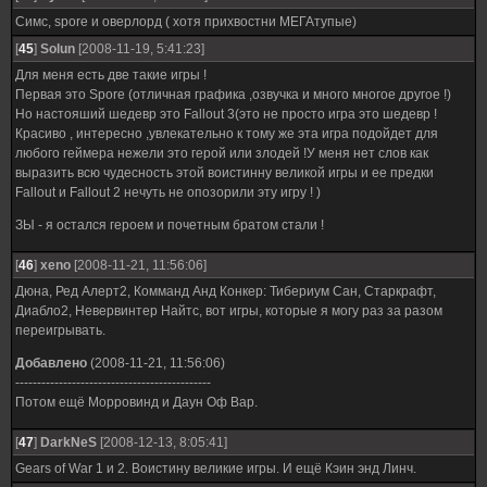
Симс, spore и оверлорд ( хотя прихвостни МЕГАтупые)
[
45
]
Solun
[2008-11-19, 5:41:23]
Для меня есть две такие игры !
Первая это Spore (отличная графика ,озвучка и много многое другое !)
Но настояший шедевр это Fallout 3(это не просто игра это шедевр !
Красиво , интересно ,увлекательно к тому же эта игра подойдет для
любого геймера нежели это герой или злодей !У меня нет слов как
выразить всю чудесность этой воистинну великой игры и ее предки
Fallout и Fallout 2 нечуть не опозорили эту игру ! )
ЗЫ - я остался героем и почетным братом стали !
[
46
]
xeno
[2008-11-21, 11:56:06]
Дюна, Ред Алерт2, Комманд Анд Конкер: Тибериум Сан, Старкрафт,
Диабло2, Невервинтер Найтс, вот игры, которые я могу раз за разом
переигрывать.
Добавлено
(2008-11-21, 11:56:06)
---------------------------------------------
Потом ещё Морровинд и Даун Оф Вар.
[
47
]
DarkNeS
[2008-12-13, 8:05:41]
Gears of War 1 и 2. Воистину великие игры. И ещё Кэин энд Линч.