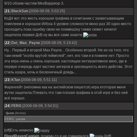
9/10 обоим частям МехВарриор-3.
[
21
]
BlackSun
[2008-08-09, 5:03:25]
КоД4 вот это жесть хорошая графика в сочитании с захватывающим
гемплеем и хорошои ИИ(на 4 уровне сложности моно раз 30 одно место
проходить пока ошибку свою не поимеш)ну также сюжет ничего!
зацепила первая ДоВ ну вы все сами знаете
[
22
]
Det_Max_Payne
[2008-08-09, 5:19:42]
Ну... Первый и второй Max Payne... Особенно второй. Не из-за того, что
там некий "особо крутой геймплей", нет, его там и в помине нет. Просто
эта игра
очень и очень хорошая
, настоящее интерактивное кино, где в
первую очередь идет кастинг актеров и зрелищность всего действа. Этот
стиль нуара, ночь и бесконечный дождь...
[
23
]
KTan
[2008-08-09, 5:51:11]
Фаренгейт (непомню как на английском пишется) игра ктоторая меня
жутко зацепила.Плевать что там плохая графика в этой игре и без неё
всё хорашо.
[
24
]
FERG
[2008-08-09, 5:54:01]
Quote
(
Archon
)
FERG, умник
[off]Есть немного
BloodRavenCaptain
, почему-то я не сомневался
[/off]