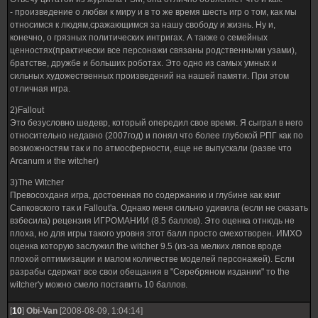
- произведение о любви к миру и в то же время шесть игр о том, как мы
относимся к людям,сражающимся за нашу свободу и жизнь. Ну и,
конечно, о грязных политических интригах. А также о семейных
ценностях(практически все персонажи связаны родственными узами),
братстве, дружбе и больших роботах. Это одно из самых умных и
сильных художественных произведений на нашей памяти. При этом
отличная игра.
2)Fallout
Это безусловно шедевр, который опередил свое время. Я сыграл в него
относительно недавно (2007год) и понял что более глубокой РПГ как по
возможностям так и по атмосферности, еще не выпускали (разве что
Arcanum и the witcher)
3)The Witcher
Превосохданя игра, достоенная по содержанию и глубине как книг
Сапковского так и Fallout'a. Однако меня сильно удивила (если не сказать
взбесила) рецензия ИГРОМАНИИ (8.5 баллов). Это оценка отнюдь не
плоха, но для игры такого уровня этот балл просто смехотворен. ИМХО
оценка которую заслужил the witcher 9.5 (из-за мелких ляпов вроде
плохой оптимизации и малом количестве моделей персонажей). Если
разрабы сдержат все свои обещания в "Серебряном издании" то the
witcher'у можно смело поставить 10 баллов.
[
10
]
Obi-Van
[2008-08-09, 1:04:14]