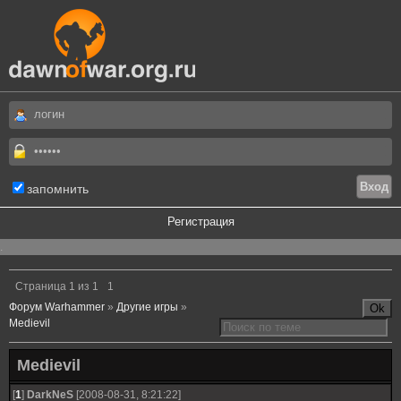
запомнить
Регистрация
.
Страница
1
из
1
1
Форум Warhammer
»
Другие игры
»
Мedievil
Мedievil
[
1
]
DarkNeS
[2008-08-31, 8:21:22]