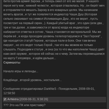
битв против армий Зарока , и теперь ожил от его же магий. У нашего
героя нету кхм , нижней челюсти , которая отвалилась. Ну , он берёт меч
и отправляется мешать Зароку в его коварных целях. Мы начинаем
мочить врагов , и тут же появляется индикатор Чаши Душ (Которая
сильно смахивает на символ Испивающих Душ , кто не верит , пусть
посмотрит на первый скрин...). Каждый убитый враг , это один (или два ,
три и так далее , в зависимости от врага) когда на индикаторе
набирается отметка в сотню , Чаша становится материальной. Мы же
берём её , и когда проходим уровень телепортируемся в "Зал Героев" ,
где находятся статуй Героев , которые пали в боях. Они там вечно
пируют , но это видят только Герой , так что мы можем их только
слышать. Подходим к статуе , и она (за то что мы наполнили Чашу) даёт
нам своё оружие , которое ей сейчас не к чему. Затем мы перемещаемся
на карту Гэлоумэра , и идём дальше...
Скриншоты
Начало игры и легенды...
Кладбище , второй уровень , ностальгия...
Сообщение отредактировал
DarkNeS
-
Понедельник, 2008-09-01,
12:58:50
[
2
]
Arhistra
[2008-08-31, 9:38:26]
??? Это на ПК или приставку?