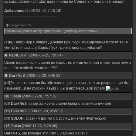
музыка офигенная! Щас даже иногда на Соньке 2 играю в неё иногда)
Добавлено
(2008-09-23, 7:28:16)
---------------------------------------------
Quote
(
germanx32
)
сложными уровнями где приходилось долго думал головой)
О да) Например Спящая Деревня (где люди зомбированы и хотят тебя
убить) или там сад Зарока (уух , как я с ним задолбался!)
[
8
]
RENEG@T
[2008-09-25, 7:03:47]
Своей первой сони у меня не было , но я у друга играл в неё.Также почти
прошёл medievil resurrtion PSP.
[
9
]
DarkNeS
[2008-09-28, 4:46:23]
[off]Эх , портировали бы обе части щас на комп , только разрешение бы
изменили , и на русский язык) Я бы в них месяцами играл!
[
10
]
Solun
[2008-09-28, 7:57:19]
[off]
DarkNeS
, такая же хрень у меня была с червяком джимом !
[
11
]
DarkNeS
[2008-09-28, 9:55:13]
[off]
SOLUN
, сравнил Джима с Сэром Дэниелем Фортескью)
[
12
]
Solun
[2008-11-22, 6:29:08]
DarkNeS
, ша вообще эту игру CD можно найти?