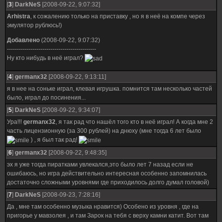
[
3
]
DarkNeS
[2008-09-22, 9:07:32]
Arhistra
, к сожалению только на приставку , но я в неё на компе через
эмулятор рублюсь!)
Добавлено
(2008-09-22, 9:07:32)
---------------------------------------------
Ну кто нибудь в неё играл?
[
4
]
germanx32
[2008-09-22, 9:13:11]
я в нее на соньке играл, клевая игрушка. помнится там несколько частей
было, играл до посинения...
[
5
]
DarkNeS
[2008-09-22, 9:34:07]
Ура!!!
germanx32
, я так рад что нашёл того кто в неё играл! А когда мне 2
часть лицензионную (за 300 рублей) на днюху (мне тогда 6 лет было
) , я был так рад!
[
6
]
germanx32
[2008-09-22, 9:48:35]
эх я уже тогда пиратками увлекался,это было лет 7 назад если не
ошибаюсь, но игра действительно интересная особенно запомнилась
достаточно сложными уровнями где приходилось долго думал головой)
[
7
]
DarkNeS
[2008-09-23, 7:28:16]
Да , мне там особенно музыка нравится) Особено из уровня , где на
пригорье у мавзолея , и там Зарок на тебя с верху камни катит. Вот там