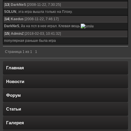
[
13
]
DarkNeS
[2008-11-22, 7:30:25]
SOLUN
, эта игра вышла только на Плэху.
[
14
]
Kaedus
[2008-11-22, 7:46:17]
DarkNeS
, йа на псп в нее играл. Клевая вещь
[
15
]
AdminZ
[2018-02-03, 10:41:32]
популярная раньше была игра
Страница
1
из
1
1
Главная
Новости
Форум
Статьи
Галерея