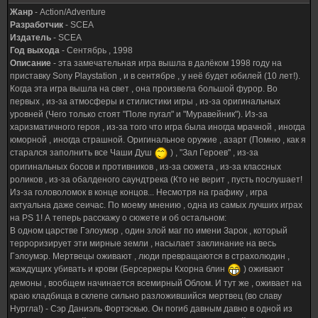
Жанр
- Action/Adventure
Разработчик
- SCEA
Издатель
- SCEA
Год выхода
- Сентябрь , 1998
Описание
- эта замечательная игра вышла в далёком 1998 году на
приставку Sony Playstation , и в сентябре , у неё будет юбилей (10 лет!).
Когда эта игра вышла на свет , она произвела большой фурор. Во
первых , из-за атмосферы и стилистики игры , из-за оригинальных
уровней (Чего только стоят "Поле пугал" и "Муравейник"). Из-за
харизматичного героя , из-за того что игра была иногда мрачной , иногда
юморной , иногда страшной. Оригинальное оружие , азарт (Помню , как я
старался заполнить все Чаши Душ
) , "Зал Героев" , из-за
оригинальных босов и противников , из-за сюжета , из-за классных
роликов , из-за обалденого саундтрека (Кто не верит , пусть послушает!
Из-за головоломок в конце концов... Несмотря на графику , игра
актуальна даже сеичас. По моему мнению , одна из самых лучших играх
на PS 1! А теперь расскажу о сюжете и об остальном:
В одном царстве Гэлоумэр , один злой маг по имени Зарок , который
терроризирует эти мирные земли , насылает заклинание на весь
Гэлоумэр. Мертвецы оживают , люди превращаются в страхолюдин ,
жаждущих убивать и крови (Берсеркеры Кхорна блин
) оживают
демоны , вообщем начинается всемирный Облом. И тут же , оживает на
краю кладбища в склепе сильно разложившийся мертвец (во славу
Нургла!) - Сэр Даниэль Фортэскью. Он погиб давным давно в одной из