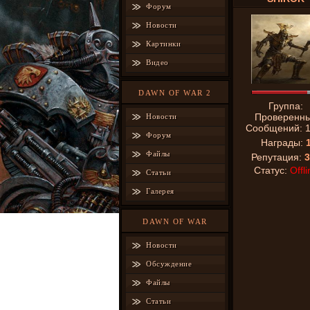
Форум
Новости
Картинки
Видео
DAWN OF WAR 2
Группа:
Проверенн
Новости
Сообщений:
Форум
Награды:
Файлы
Репутация:
3
Статус:
Offli
Статьи
Галерея
DAWN OF WAR
Новости
Обсуждение
Файлы
Статьи