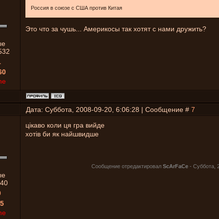
Россия в союзе с США против Китая
Это что за чушь... Америкосы так хотят с нами дружить?
ые
532
1
60
ne
Дата: Суббота, 2008-09-20, 6:06:28 | Сообщение #
7
цікаво коли ця гра вийде
хотів би як найшвидше
Сообщение отредактировал
ScArFaCe
-
Суббота, 2
ые
40
0
5
ne