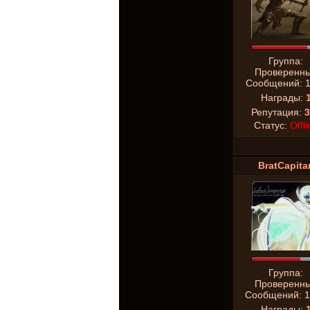
Группа:
Проверенн
Сообщений:
Награды:
Репутация:
3
Статус:
Offli
BratCapita
Группа:
Проверенн
Сообщений:
1
Награды: