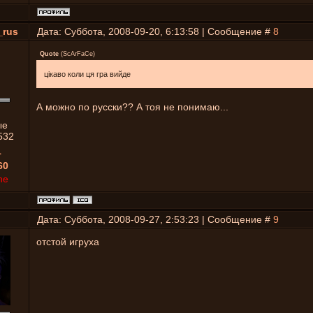
_rus
Дата: Суббота, 2008-09-20, 6:13:58 | Сообщение #
8
Quote
(
ScArFaCe
)
цікаво коли ця гра вийде
А можно по русски?? А тоя не понимаю...
ые
532
1
60
ne
Дата: Суббота, 2008-09-27, 2:53:23 | Сообщение #
9
отстой игруха