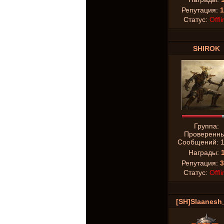
Репутация:
1
Статус:
Offli
SHIROK
Группа:
Проверенн
Сообщений:
Награды:
Репутация:
3
Статус:
Offli
[SH]Slaanesh