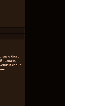
альные бои с
й техники.
ючением серия
для