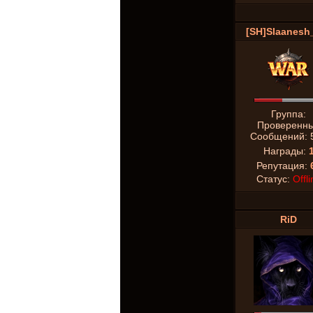
[SH]Slaanesh
Группа:
Проверенн
Сообщений:
Награды:
Репутация:
Статус:
Offli
RiD