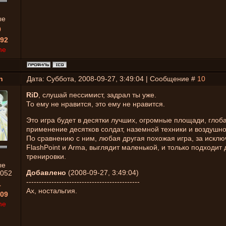
ые
0
92
ne
n
Дата: Суббота, 2008-09-27, 3:49:04 | Сообщение #
10
RiD
, слушай пессимист, задрал ты уже.
То ему не нравится, это ему не нравится.
Это игра будет в десятки лучших, огромные площади, глоб
применение десятков солдат, наземной техники и воздушно
По сравнению с ним, любая другая похожая игра, за искл
FlashPoint и Arma, выглядит маленькой, и только подходит 
тренировки.
ые
Добавлено
(2008-09-27, 3:49:04)
052
---------------------------------------------
1
Ах, ностальгия.
09
ne