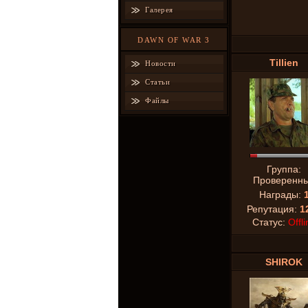
Галерея
DAWN OF WAR 3
Tillien
Новости
Статьи
Файлы
Группа:
Проверенн
Награды:
Репутация:
1
Статус:
Offli
SHIROK