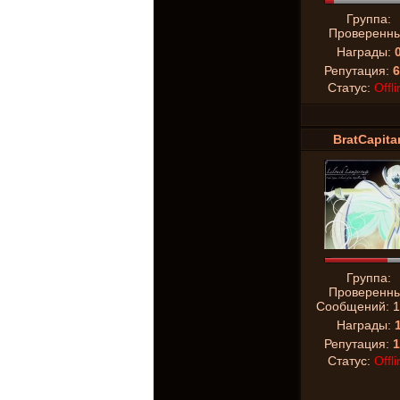
Группа:
Проверенн
Награды:
Репутация:
6
Статус:
Offli
BratCapita
Группа:
Проверенн
Сообщений:
1
Награды:
Репутация:
1
Статус:
Offli