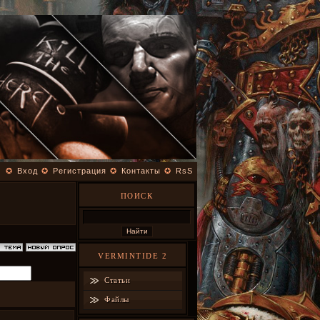
✪
Вход
✪
Регистрация
✪
Контакты
✪
RsS
ПОИСК
VERMINTIDE 2
Статьи
Файлы