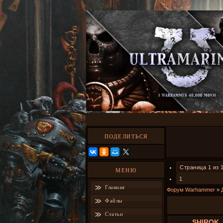
ПОДЕЛИТЬСЯ
Страница
1
из
МЕНЮ
1
Главная
Форум Warhammer
»
Файлы
Arma 2
Статьи
SHIROK