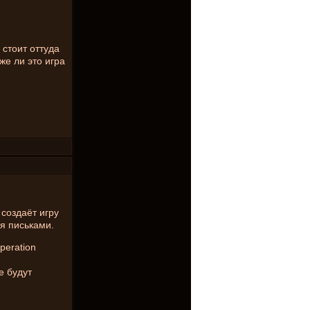
 стоит оттуда
же ли это игра
 создаёт игру
ся письками.
peration
е будут