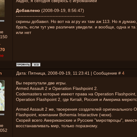
ладно, я сегодня сверюсь с игроманией
Добавлено
(2008-09-19, 8:56:47)
---------------------------------------------
скрины добавил. Но вот на аг.ру их там аж 113. Но я думаю,
брать, если тут уже различия увидели. и вообще, одна и та 
ые
или нет
1150
1
70
ne
n
Дата: Пятница, 2008-09-19, 11:23:41 | Сообщение #
4
Вы перепутали две игры.
Armed Assault 2 и Operation Flashpoint 2.
Codemasters которые имеют права на Operation Flashpoint,
Operation Flashpoint 2, где Китай, Россия и Америка мерют
Armed Assault 2 же, твоерения создателей оригинального O
Flashpoint, компании Bohemia Intaractive (чехи).
Скорей всего Американские и Русские "миротвроцы", вмест
ые
восстанавливать мир, только поразному.
052
1