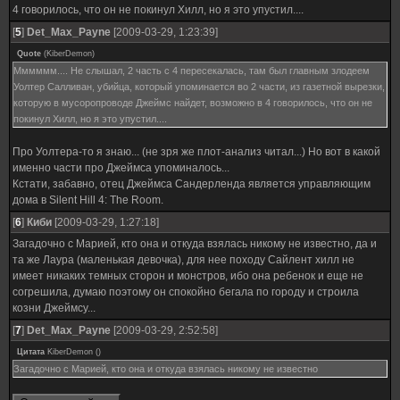
4 говорилось, что он не покинул Хилл, но я это упустил....
[
5
]
Det_Max_Payne
[2009-03-29, 1:23:39]
Quote
(
KiberDemon
)
Мммммм.... Не слышал, 2 часть с 4 пересекалась, там был главным злодеем
Уолтер Салливан, убийца, который упоминается во 2 части, из газетной вырезки,
которую в мусоропроводе Джеймс найдет, возможно в 4 говорилось, что он не
покинул Хилл, но я это упустил....
Про Уолтера-то я знаю... (не зря же плот-анализ читал...) Но вот в какой
именно части про Джеймса упоминалось...
Кстати, забавно, отец Джеймса Сандерленда является управляющим
дома в Silent Hill 4: The Room.
[
6
]
Киби
[2009-03-29, 1:27:18]
Загадочно с Марией, кто она и откуда взялась никому не известно, да и
та же Лаура (маленькая девочка), для нее походу Сайлент хилл не
имеет никаких темных сторон и монстров, ибо она ребенок и еще не
согрешила, думаю поэтому он спокойно бегала по городу и строила
козни Джеймсу...
[
7
]
Det_Max_Payne
[2009-03-29, 2:52:58]
Цитата
KiberDemon
(
)
Загадочно с Марией, кто она и откуда взялась никому не известно