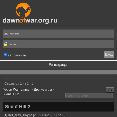
запомнить
Регистрация
.
Страница
1
из
1
1
Форум Warhammer
»
Другие игры
»
Silent Hill 2
Silent Hill 2
[
1
]
Det_Max_Payne
[2009-03-28, 11:05:00]