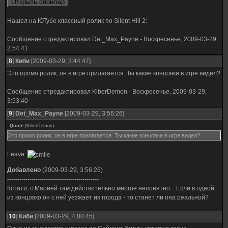
Нашел на ЮТубе классный ролик по Silent Hill 2:
Сообщение отредактировал
Det_Max_Payne
-
Воскресенье, 2009-03-29,
2:54:41
[
8
]
Киби
[2009-03-29, 3:44:47]
Это промо ролик, он в игре прилагается. Ты какие концовки в игре видел?
Сообщение отредактировал
KiberDemon
-
Воскресенье, 2009-03-29,
3:53:40
[
9
]
Det_Max_Payne
[2009-03-29, 3:56:26]
Quote
(
KiberDemon
)
Это промо ролик, он в игре прилагается. Ты какие концовки в игре видел?
Leave.
Добавлено
(2009-03-29, 3:56:26)
---------------------------------------------
Кстати, с Марией там действительно многое непонятно... Если в одной
из концовко он с ней уезжает из города - то станет ли она реальной?
[
10
]
Киби
[2009-03-29, 4:00:45]