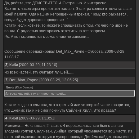
Да, ребята, это ДЕЙСТВИТЕЛЬНО страшно. И интересно.
Все пять часов игры пролетают как сон. Эта игра крепко отпечаталась в
моей памяти. Ода нашим непрощенным грехам. "Тому, кто раскается,
всегда будет даровано прощение..."
Кстати, если хотите, то можете спрашивать о том, кто чего по игре не
понял. С радостью постараюсь ответить на все вопросы.
P.s. А вот скриншотов к сожалению не завезли...
Сообщение отредактировал
Det_Max_Payne
-
Суббота, 2009-03-28,
11:08:17
[
2
]
Киби
[2009-03-29, 11:23:10]
Из всех частей, эту считают лучшей......
[
3
]
Det_Max_Payne
[2009-03-29, 12:06:25]
Quote
(
KiberDemon
)
Из всех частей, эту считают лучшей...
Кстати, я где-то слышал, что в третьей или четвертой части говорится,
что Джеймс так и не смог покинуть Сайлент Хилл. Это правда?
[
4
]
Киби
[2009-03-29, 1:13:51]
Мммммм.... Не слышал, 2 часть с 4 пересекалась, там был главным
злодеем Уолтер Салливан, убийца, который упоминается во 2 части, из
газетной вырезки, которую в мусоропроводе Джеймс найдет, возможно в