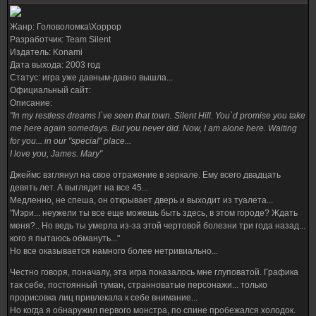
Жанр: Головоломка\Хоррор
Разработчик: Team Silent
Издатель: Konami
Дата выхода: 2003 год
Статус: игра уже давным-давно вышла...
Официальный сайт:
Описание:
"In my restless dreams I`ve seen that town. Silent Hill. You`d promise you take
me here again somedays. But you never did. Now, I am alone here. Waiting
for you... in our "special" place...
I love you, James. Mary"
Джеймс взглянул на свое отражение в зеркале. Ему всего двадцать
девять лет. А выглядит на все 45...
Медленно, не спеша, он открывает дверь и выходит из туалета...
"Мэри... неужели ты все еще можешь быть здесь, в этом городе? Ждать
меня?.. Но ведь ты умерла из-за этой чертовой болезни три года назад...
кого я пытаюсь обмануть..."
Но все оказывается намного более нетривиально...
Честно говоря, поначалу, эта игра показалось мне глуповатой. Графика
так себе, постоянный туман, странноватые персонажи... только
прорисовка лиц привлекала к себе внимание...
Но когда я обнаружил первого монстра, по спине пробежался холодок.