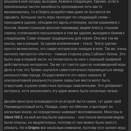
решаем в нем загадку, выходим, бежим в следующее. Однако, если в
оригинальных частях линейность прохождения хоть как то
маскировалась, то в Origins разработчики даже не пытаются ее
скрывать. Большая часть игры проходит по следующей схеме –
приходим в здание, обходим его вдоль и поперек, затем сражаемся с
боссом, берем странную красную пирамидку, видим Алессу, слышим
сирену, отключаемся-просыпаемся в том же здании, выходим и бежим к
следующему. Сами локации традиционны для серии. Они все так же
унылы, как и раньше. За одним исключением – театр. Театр сделан
просто великолепно, это самая интересная локация в игре. Так же, очень
неплохо смотрится «Нечто» - темная сторона улиц Сайлент Хилла. Это
было еще в первой части, но посмотреть на него с хорошей графикой
действительно интересно. Так же тут таится одно из нововведений игры.
Дело в том, что Тревис научился самостоятельно перемещаться между
реальностями города. Осуществляется это через зеркала. В
альтернативной реальности ранее закрытые места могут быть
открытыми, а ранее известные проходы заваленными. Это добавляет
интереса, хотя реализовать эту идею можно было несколько лучше.
Дизайн монстров основывается на второй части серии, тут даже свой
Пирамидоголовый есть. Правда, зовут его Мясник, и выглядит он
несколько иначе, но определенно навевает воспоминания. Монстры в
Silent Hill 2
, на мой взгляд были идеальны – они пугали внешним видом,
были опасны, но медлительны, поэтому от них можно было просто
убежать. Но в
Origins
все несколько изменили, поэтому этот аспект игры