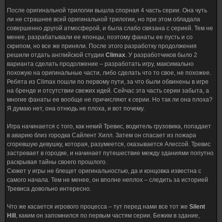
После оригинальной трилогии вышла спорная 4 часть серии. Она чуть
ли не страшнее всей оригинальной трилогии, но при этом обладала
совершенно другой атмосферой, и была слабо связана с серией. Тем не
менее, разрабатывали ее японцы, поэтому фанаты ее пусть и со
скрипом, но все же приняли. После этого разработку продолжения
решили отдать английской студии
Climax
. У разработчиков было 2
варианта сделать продолжение – разработать игру, максимально
похожую на оригинальные части, либо сделать что то свое, не похожее.
Ребята из Climax пошли по первому пути, за что были обвинены в игре
на бренде и отсутствии свежих идей. Сейчас эта часть серии забыта, а
многие фанаты ее вообще не причисляют к серии. Но так ли она плоха?
Я думаю нет, она отнюдь не плоха, и вот почему.
Игра начинается с того, как некий Тревис, водитель грузовика, попадает
в аварию близ городка Сайлент Хилл. Затем он спасает из пожара
сгоревшую девушку, которая, разумеется, оказывается Алессой. Тревис
застревает в городке, и начинает путешествие между зданиями попутно
раскрывая тайны своего прошлого.
Сюжет у игры не блещет оригинальностью, да и концовка известна с
самого начала. Тем не менее, он вполне неплох – следить за историей
Тревиса довольно интересно.
Что же касается игрового процесса – тут перед нами все тот же
Silent
Hill
, каким он запомнился по первым частям серии. Бежим в здание,