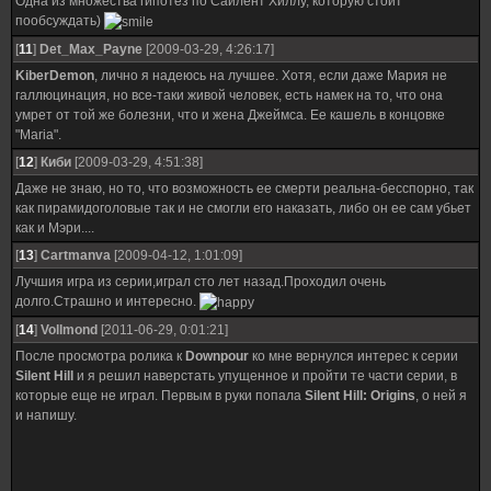
Одна из множества гипотез по Сайлент Хиллу, которую стоит
пообсуждать)
[
11
]
Det_Max_Payne
[2009-03-29, 4:26:17]
KiberDemon
, лично я надеюсь на лучшее. Хотя, если даже Мария не
галлюцинация, но все-таки живой человек, есть намек на то, что она
умрет от той же болезни, что и жена Джеймса. Ее кашель в концовке
"Maria".
[
12
]
Киби
[2009-03-29, 4:51:38]
Даже не знаю, но то, что возможность ее смерти реальна-бесспорно, так
как пирамидоголовые так и не смогли его наказать, либо он ее сам убьет
как и Мэри....
[
13
]
Cartmanva
[2009-04-12, 1:01:09]
Лучшия игра из серии,играл сто лет назад.Проходил очень
долго.Страшно и интересно.
[
14
]
Vollmond
[2011-06-29, 0:01:21]
После просмотра ролика к
Downpour
ко мне вернулся интерес к серии
Silent Hill
и я решил наверстать упущенное и пройти те части серии, в
которые еще не играл. Первым в руки попала
Silent Hill: Origins
, о ней я
и напишу.