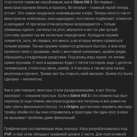
стал почти таким же назойливым, как в
Silent Hill 3
. Во первых –
монстров научили бегать и прыгать. Во вторых – главный герой теперь
устает. Это самое неудачное нововведение в игре. Теперь просто так от
монстров не побегаешь, они надоедают, постоянно подбегают, плюются
и нападают. И при всем этом регулярно возрождаются – только
убиваешь одного, заглянул за угол, вернулся и вот он уже целый.
Систему оружия так же несколько переделали. Холодное оружие
ломается, зато, во первых, его много, а во вторых можно сражаться
голыми руками. Так как оружие ломается довольно быстро, я всю игру
пробегал либо с кулаками, либо с винтовкой наперевес, крайне редко
обращаясь к подручным средствам. Под конец игры герою, по логике,
нужен грузовик. У него в карманах будет с пяток тостеров, еще с десяток
телевизоров, стоек под свечи, швабр, 3-4 катаны а так же куча палок,
молотков и прочего. Тревис мог бы открыть свой магазин. Зачем это было
сделано – непонятно.
Как я уже говорил, монстры стали раздражающими, а вот боссы
наоборот – слишком простые. Если в
Silent Hill 3
с их сложностью был
перебор (я еще помню, как израсходовал все патроны и все равно не
смог убить финального босса), то в
Origins
достаточно скормить им пару-
тройку обойм что бы они отправились к праотцам. Ни один босс в игре
не вызывает проблем, даже финальный.
Графическая составляющая игры хороша. Игра разрабатывалась под
PSP
, и при этом обладает графикой уровня 2 части. Для портативной