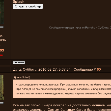
Splash
,
Сообщение отредактировал
Puncho
-
Суббота, 2
ые
096
0
93
ne
Дата: Суббота, 2010-02-27, 5:37:54 | Сообщение #
60
Quote
(
Splash
)
Игра совершенно не понравилась. При огромном количестве багов и крив
игра блещет не самой свежей графикой, крайне короткими и бедными кам
полным отсутствием сюжета (даже по меркам серии), ляпами в бекграунд
Все не так плохо. Вчера поиграл на достаточно мощном ко
оказалось довольно. Самым большим багом была невозмож