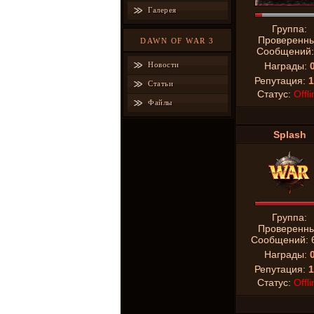
Галерея
Группа:
Проверенн
DAWN OF WAR 3
Сообщений
Новости
Награды:
Репутация:
1
Статьи
Статус:
Offli
Файлы
Splash
Группа:
Проверенн
Сообщений:
Награды:
Репутация:
1
Статус:
Offli