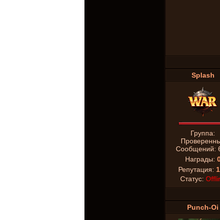
Splash
Группа:
Проверенн
Сообщений:
Награды:
Репутация:
1
Статус:
Offli
Punch-Oi