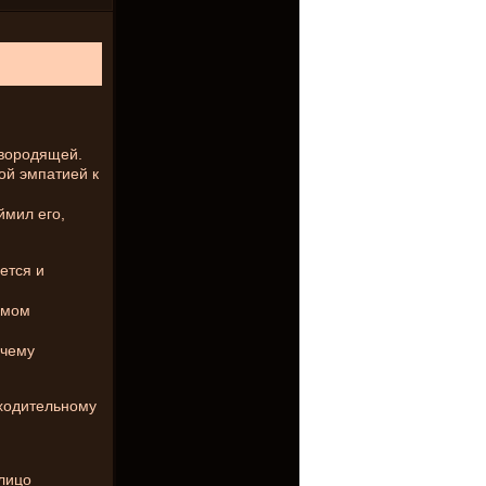
ивородящей.
ой эмпатией к
ймил его,
ется и
ьмом
ечему
сходительному
алицо