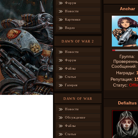
Форум
Anchar
Новости
Картинки
Видео
DAWN OF WAR 2
Новости
Группа:
Форум
Проверенн
Сообщений:
Файлы
Награды:
Статьи
Репутация:
1
Статус:
Offli
Галерея
DAWN OF WAR
Defialtus
Новости
Обсуждение
Файлы
Статьи