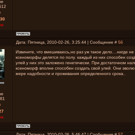
ые
612
0
30
ne
Дата: Пятница, 2010-02-26, 3:25:44 | Сообщение #
56
Извините, что вмешиваюсь,но раз уж такое дело....нигде не 
ксеноморфы делятся по полу. каждый из них способен соз
улей.у них это заложено генетически. При достаточном на
ксеноморф вполне способен создать свой улей. Они эвол
мере надобности и проживания определенного срока..
ые
81
0
27
ne
Дата: Пятница, 2010-02-26, 5:46:47 | Сообщение #
57