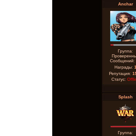
Anchar
Группа:
Проверенн
Сообщений:
Награды:
Репутация:
1
Статус:
Offli
Splash
Группа: