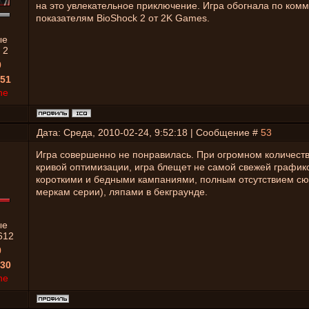
на это увлекательное приключение. Игра обогнала по ком
показателям BioShock 2 от 2K Games.
ые
:
2
0
51
ne
Дата: Среда, 2010-02-24, 9:52:18 | Сообщение #
53
Игра совершенно не понравилась. При огромном количеств
кривой оптимизации, игра блещет не самой свежей график
короткими и бедными кампаниями, полным отсутствием сю
меркам серии), ляпами в бекграунде.
ые
612
0
30
ne