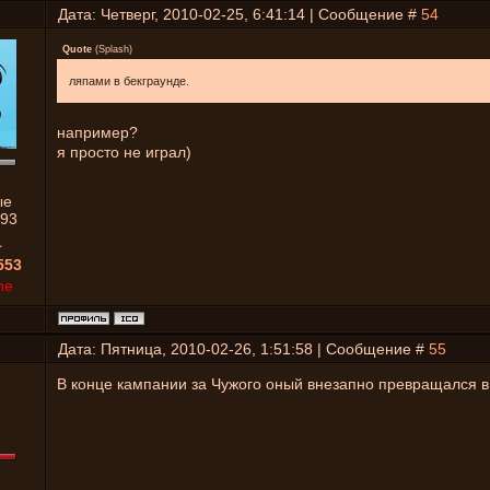
Дата: Четверг, 2010-02-25, 6:41:14 | Сообщение #
54
Quote
(
Splash
)
ляпами в бекграунде.
например?
я просто не играл)
ые
93
1
553
ne
Дата: Пятница, 2010-02-26, 1:51:58 | Сообщение #
55
В конце кампании за Чужого оный внезапно превращался в