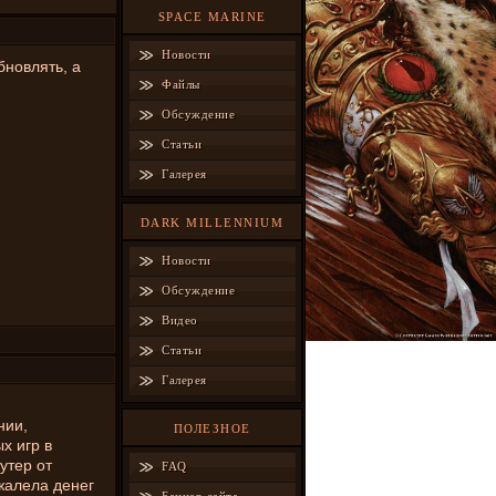
SPACE MARINE
Новости
бновлять, а
Файлы
Обсуждение
Статьи
Галерея
DARK MILLENNIUM
Новости
Обсуждение
Видео
Статьи
Галерея
нии,
ПОЛЕЗНОЕ
х игр в
утер от
FAQ
ожалела денег