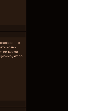
сказано, что
дать новый
личии корма
юционируют по