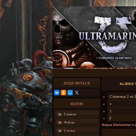
ПОДЕЛИТЬСЯ
ALIENS
Страница
2
из
МЕНЮ
«
1
Главная
2
Файлы
Форум Warhammer
»
Статьи
Aliens vs Predat