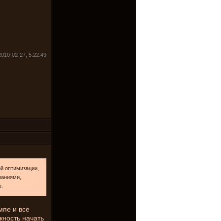
010-02-27, 5:22:49
ой оптимизации,
паниями,
е.
мпе и все
ность начать