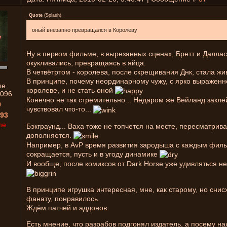
Quote
(
Splash
)
оный внезапно превращался в Королеву
Ну в первом фильме, в вырезанных сценах, Бретт и Даллас
окукливались, превращаясь в яйца.
В четвётртом - королева, после скрещивания Днк, стала ж
В принципе, почему неординарному чужу, с ярко выраженн
ые
королеве, и не стать оной
096
Конечно не так стремительно... Недаром же Вейланд закле
0
чувствовал что-то...
93
ne
Бэкграунд... Ваха тоже не топчется на месте, пересматрива
дополняется.
Например, в AvP время развития зародыша с каждым фил
сокращается, пусть и в угоду динамике
И вообще, после комиксов от Dark Horse уже удивляться н
В принципе игрушка интересная, мне, как старому, но сни
фанату, понравилось.
Ждём патчей и аддонов.
Есть мнение, что разрабов подгонял издатель, а посему н