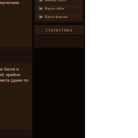
Баннер сайта
мерческим
Карта сайта
Карта форума
СТАТИСТИКА
е багов и
ой, крайне
жета (даже по