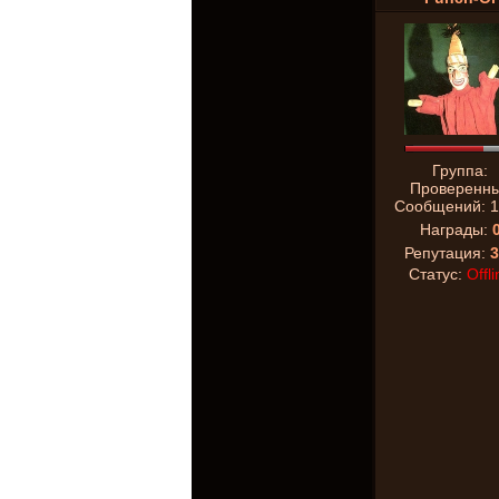
Группа:
Проверенн
Сообщений:
1
Награды:
Репутация:
3
Статус:
Offli