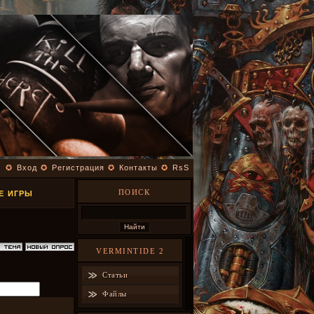
✪
Вход
✪
Регистрация
✪
Контакты
✪
RsS
ПОИСК
ИЕ ИГРЫ
VERMINTIDE 2
Статьи
Файлы