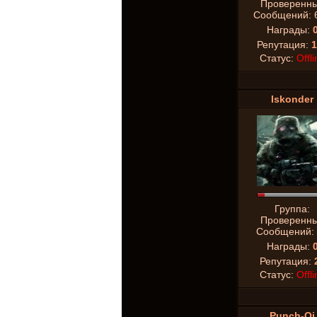
Проверенн
Сообщений:
Награды:
Репутация:
1
Статус:
Offli
Iskonder
Группа:
Проверенн
Сообщений:
Награды:
Репутация:
Статус:
Offli
Punch-Oi