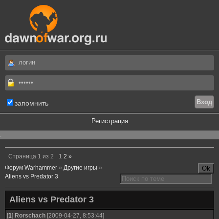
запомнить
Регистрация
.
Страница
1
из
2
1
2
»
Форум Warhammer
»
Другие игры
»
Aliens vs Predator 3
Aliens vs Predator 3
[
1
]
Rorschach
[2009-04-27, 8:53:44]