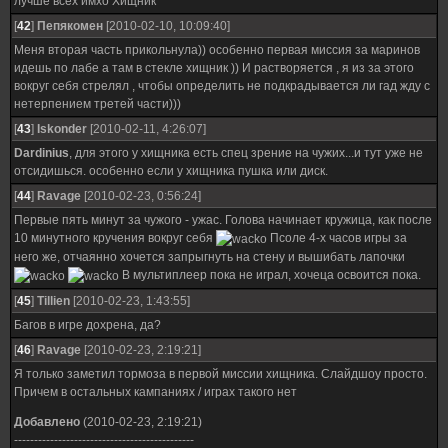
лучше всех имхо Хищник
[
42
]
Пепякомен
[2010-02-10, 10:09:40]
Меня вторая часть прикольнула)) особенно первая миссия за маринов
идешь по лабе а там в стекле хищник )) И растворяется , я из за этого
вокруг себя стрелял , чтобы определить не подкрадывается ли гад жду с
нетерпением третей части)))
[
43
]
Iskonder
[2010-02-11, 4:26:07]
Dardinius
, для этого у хищника есть спец зрение на чужих...и тут уже не
отсидишься. особенно если у хищника пушка или диск.
[
44
]
Ravage
[2010-02-23, 0:56:24]
Первые пять минут за чужого - ужас. Голова начинает кружица, как после
10 минутного кручения вокруг себя
Псоле 4-х часов игры за
него же, отчаянно хочется запрыгнуть на стену и вышибать лапочки
В мультиплеер пока не играл, хочеца освоится пока.
[
45
]
Tillien
[2010-02-23, 1:43:55]
Багов в игре дохрена, да?
[
46
]
Ravage
[2010-02-23, 2:19:21]
Я только заметил тормоза в первой миссии хищника. Слайдшоу просто.
Причем в остальных кампаниях / играх такого нет
Добавлено
(2010-02-23, 2:19:21)
---------------------------------------------