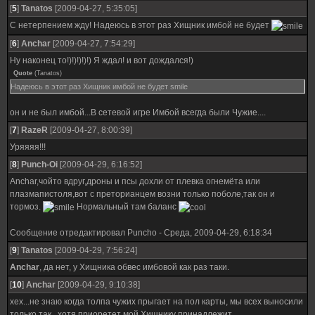
[
5
]
Tanatos
[2009-04-27, 5:35:05]
С нетерпением жду! Надеюсь в этот раз Хищник имбой не будет
[
6
]
Anchar
[2009-04-27, 7:54:29]
Ну наконец то!)!)!)!)!) Я ждал! и вот дождался!)
Quote
(
Tanatos
)
Надеюсь в этот раз Хищник имбой не будет smile
он и не был имбой...В сетевой игре Имбой всегда были Чужие....
[
7
]
RazeR
[2009-04-27, 8:00:39]
Уряяяя!!!
[
8
]
Punch-Oi
[2009-04-29, 6:16:52]
Anchar,чойто вдруг,дроны и псы дохли от плевка огнемёта или
плазмапистоля,вот с преторианцем возни только поболе,так он и
тормоз.
Нормальный там баланс
Сообщение отредактировал
Puncho
-
Среда, 2009-04-29, 6:18:34
[
9
]
Tanatos
[2009-04-29, 7:56:24]
Anchar
, да нет, у Хищника обвес имбовой как раз таки.
[
10
]
Anchar
[2009-04-29, 9:10:38]
хех...не знаю когда толпа чужих прыгает на пол карты, мы всех выносили
только так...хотя приоретет мой Хищнику принадлежит