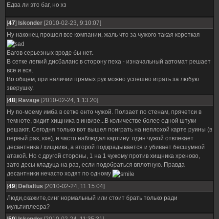
Едва ли это баг, но хз
[
47
]
Iskonder
[2010-02-23, 9:10:07]
Ну наконец прошел все компании, жаль что за чужого такая короткая
Багов серьезных вроде бы нет.
В сетке легкий дисбаланс в сторону пеха - изначальный автомат решает
все и вся.
Во общем, при наличии прямых рук можно успешно играть за любую
зверушку.
[
48
]
Ravage
[2010-02-24, 1:13:20]
Ну по-моему имба в сетке енто чужой. Ползает по стенам, прячетси в
темноте, видит хищника в инвизе...В количестве более одной штуки
решают. Сегодня только вот вышел поиграть на неплохой карте руины (в
первый раз, кхе), и часто наблюдал картину: один чужой отвлекает
десантника / хищника, а второй подкрадывается и убивает бесшумной
атакой. Но с другой стороны, 1 на 1 чужому против хищника хреново,
зато десы кладуца на раз, если подобраться вплотную. Правда
десантники нечасто ходят по одному
[
49
]
Defialtus
[2010-02-24, 11:15:04]
Люди,скажите,синг нормальный или стоит брать только ради
мультиплеера?