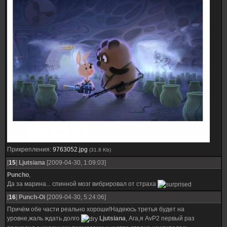
Прикрепления:
9763052.jpg
(31.8 Kb)
[
15
]
Ljutsiana
[2009-04-30, 1:09:03]
Puncho
,
Да за марина... спинной мозг вибрировал от страха
[
16
]
Punch-Oi
[2009-04-30, 5:24:06]
Причём обе части реально хороши!Надеюсь третья будет на
уровне,жаль ждать долго
Ljutsiana
, Ага,я AvP2 первый раз