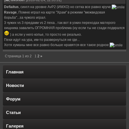
[
50
]
Iskonder
[2010-02-24, 11:35:31]
Defialtus
, сингл на уровне AvP2 (ИМХО) но сетка все равно круче
Ravage
, Помню играл на карте "Храм" в режими "межвидовая
борьба"...за чужого играл.
3 чужиx vs 3 предами vs 2 пеха...так вот в узких переходах матерого
хищника завалить ОГРОМНАЯ проблема (ну если ты не сзади подкрался
) а если у него копье, то просто не реально.
Пехи идут на ура, им-то развернуться не где...
Хотя хуманы мне все равно больше нравятся-все такое родное
Страница
1
из
2
1
2
»
Главная
Новости
Форум
Статьи
Галерея