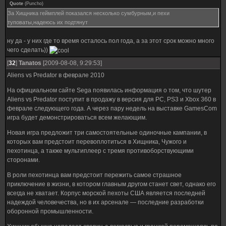
Quote
(
Puncho
)
За Хищника геймплей показался несколько сумбурным,и пехи
туповаты,надеюсь их подтянут
ну да - у них где то время осталось пол года, а за этот срок можно много
чего сделать))
[
32
]
Tanatos
[2009-08-08, 9:29:53]
Aliens vs Predator в феврале 2010
На официальном сайте Sega появилась информация о том, что шутер
Aliens vs Predator поступит в продажу в версия для РС, PS3 и Xbox 360 в
феврале следующего года. А через пару недель на выставке GamesCom
игра будет демонстрироваться всем желающим.
Новая игра предложит три самостоятельные одиночные кампании, в
которых вам предстоит перевоплотиться в Хищника, Чужого и
пехотинца, а также мультиплеер с тремя противоборствующими
сторонами.
В роли пехотинца вам предстоит пережить самое страшное
приключение в жизни, в котором главным другом станет свет, однако его
всегда не хватает. Корпус морской пехоты США является последней
надеждой человечества, но в их арсенале — последние разработки
оборонной промышленности.