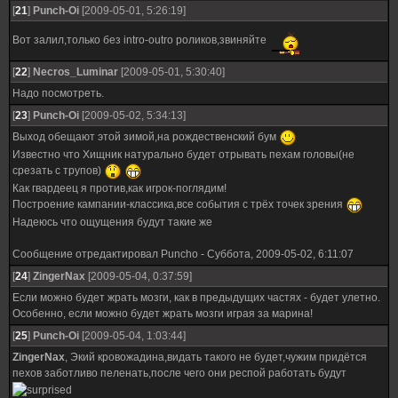
[
21
]
Punch-Oi
[2009-05-01, 5:26:19]
Вот залил,только без intro-outro роликов,звиняйте
[
22
]
Necros_Luminar
[2009-05-01, 5:30:40]
Надо посмотреть.
[
23
]
Punch-Oi
[2009-05-02, 5:34:13]
Выход обещают этой зимой,на рождественский бум
Известно что Хищник натурально будет отрывать пехам головы(не
срезать с трупов)
Как гвардеец я против,как игрок-поглядим!
Построение кампании-классика,все события с трёх точек зрения
Надеюсь что ощущения будут такие же
Сообщение отредактировал
Puncho
-
Суббота, 2009-05-02, 6:11:07
[
24
]
ZingerNax
[2009-05-04, 0:37:59]
Если можно будет жрать мозги, как в предыдущих частях - будет улетно.
Особенно, если можно будет жрать мозги играя за марина!
[
25
]
Punch-Oi
[2009-05-04, 1:03:44]
ZingerNax
, Экий кровожадина,видать такого не будет,чужим придётся
пехов заботливо пеленать,после чего они респой работать будут