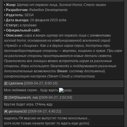
•
Жанр:
Шутер от первого лица, Survival Horror, Стелс-экшен
•
Разработчик:
Rebellion Developments
•
Издатель:
SEGA
•
Дата выхода:
16 февраля 2010 года
•
Статус:
в продаже
•
Официальный сайт:
•
Описание:
игра в жанре шутер от первого лица с элементами
survival horror, основанная на комбинированной вселенной серий
«Чужой» и «Хищник». Как и в других играх серии, доступны три
противоборствующие стороны — морпехи, хищники и чужие. При игре
за различные стороны приоткрываются новые детали сюжета.
Практически все локации можно встретить играя за различные
стороны. Игра использует Steamworks и поддерживает различные
дополнительные возможности
Steam
: систему достижений,
синхронизацию настроек (Steam Cloud) и статистику.
[
2
]
Ljutsiana
[2009-04-27, 9:00:16]
Моя любимая серия... буду ждать
[
3
]
[SH]Slaanesh_rus
[2009-04-27, 2:02:04]
Крутая будет игра. ОЧень жду.
[
4
]
germanx32
[2009-04-27, 4:40:22]
надеюсь ПК версию не выпустят позже консольных...
хотя если только начали проэкт то ждать еще долго(