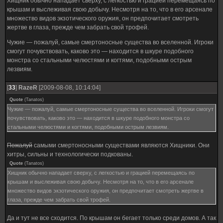
Хищник обычно нападает сверху, с легкостью и грацией перемещаясь по
крышам и выслеживая свою добычу. Несмотря на то, что в его арсенале
множество видов экзотического оружия, он предпочитает смотреть
жертве в глаза, прежде чем забрать свой трофей.
Чужие — пожалуй, самые смертоносные существа во вселенной. Игроки
смогут почувствовать, каково это — находится в шкуре подобного
монстра со стальными челюстями и когтями, подобными острым
лезвиям.
[
33
]
RazeR
[2009-08-08, 10:14:04]
Quote
(
Tanatos
)
Чужие — пожалуй, самые смертоносные существа во вселенной. Игроки смогут
почувствовать, каково это — находится в шкуре подобного монстра со
стальными челюстями и когтями, подобными острым лезвиям.
Пожалуй
самыми смертоносными существами являются Хищники. Они
хитры, сильны и технологически подкованы.
Quote
(
Tanatos
)
Хищник обычно нападает сверху, с легкостью и грацией перемещаясь по
крышам и выслеживая свою добычу. Несмотря на то, что в его арсенале
множество видов экзотического оружия, он предпочитает смотреть жертве в
глаза, прежде чем забрать свой трофей.
Да и тут не все сходится. По крышам он бегает только среди домов. А так