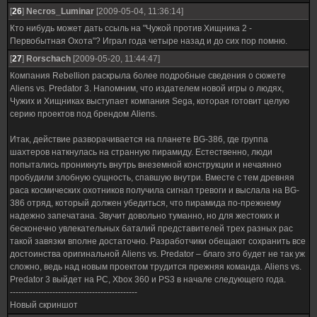
[
26
]
Necros_Luminar
[2009-05-04, 11:36:14]
Кто нибудь может дать ссыль на "Чужой против Хищника 2 -
Первобытная Охота"? Играл года четыре назад и до сих пор помню.
[
27
]
Rorschach
[2009-05-20, 11:44:47]
Компания Rebellion раскрыла более подробные сведения о сюжете
Aliens vs. Predator 3. Напомним, что издателем новой игры о людях,
Чужих и Хищниках выступает компания Sega, которая готовит целую
серию проектов под брендом Aliens.
Итак, действие разворачивается на планете BG-386, где группа
шахтеров наткнулась на странную пирамиду. Естественно, люди
попытались проникнуть внутрь внеземной конструкции и нечаянно
пробудили злобную сущность, спавшую внутри. Вместе с тем древняя
раса космических охотников получила сигнал тревоги и выслала на BG-
386 отряд, который должен убедиться, что пирамида по-прежнему
надежно запечатана. Звучит довольно туманно, но для жестоких и
бесконечно увлекательных баталий представителей трех разных рас
такой завязки вполне достаточно. Разработчики обещают сохранить все
достоинства оригинальной Aliens vs. Predator – благо это будет не так уж
сложно, ведь над новым проектом трудится прежняя команда. Aliens vs.
Predator 3 выйдет на PC, Xbox 360 и PS3 в начале следующего года.
---------------------------------------------
Новый скриншот