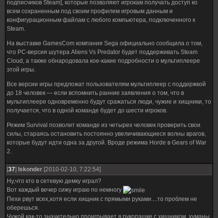
подписчиков Steam], которые позволяют игрокам получать доступ ко
всем сохраненным под своим профилем игровым данным и
конфигурационным файлам с любого компьютера, подключенного к
Steam.
На выставке GamesCom компания Sega официально сообщила о том,
что РС-версия шутера Aliens Vs Predator будет поддерживать Steam
Cloud, а также обнародовала кое-какие подробности о мультиплеере
этой игры.
Все версии игры предложат пользователям мультиплеер с поддержкой
до 18 человек — если вспомнить ранние заявления о том, что в
мультиплеере одновременно будут сражаться люди, чужие и хищники, то
получается, что в одной команде будет до шести игроков.
Режим Survival позволит команде из четырех человек проверить свои
силы, стараясь остановить постоянно увеличивающиеся волны врагов,
которые будут идти одна за другой. Вроде режима Horde в Gears of War
2.
[
37
]
Iskonder
[2010-02-10, 7:22:54]
Ну,что кто в сетевую демку играл?
Вот каждый вечер сижу играю по немногу
Пехи рвут всех,хотя если хищник с прямыми руками....то проблем не
оберешься.
Чужой как-то значительно проигрывает в рукопашке с хищником, хуманы