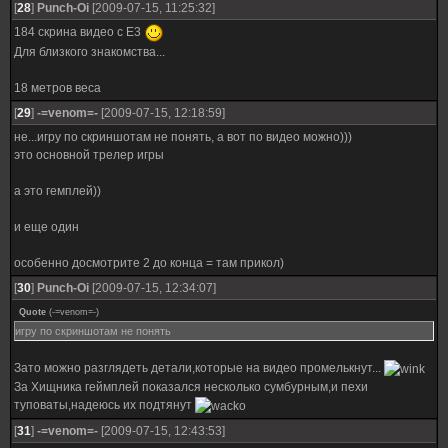
[
28
]
Punch-Oi
[2009-07-15, 11:25:32]
184 скрина видео с Е3
Для близкого знакомства...
18 метров веса
[
29
]
-=venom=-
[2009-07-15, 12:18:59]
не...игру по скриншотам не понять, а вот по видео можно)))
это основной трелер игры
а это гемплей))
и еще один
особенно досмотрите 2 до конца = там прикол)
[
30
]
Punch-Oi
[2009-07-15, 12:34:07]
Quote
(
-=venom=-
)
игру по скриншотам не понять
Зато можно разглядеть детали,которые на видео промелькнут...
За Хищника геймплей показался несколько сумбурным,и пехи
туповаты,надеюсь их подтянут
[
31
]
-=venom=-
[2009-07-15, 12:43:53]