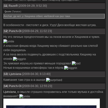
[
11
]
RazeR
[2009-04-29, 9:52:30]
Quote
(
Tanatos
)
Anchar, да нет, у Хищника обвес имбовой как раз таки.
В особенности - пистолет и диск. Уууу! Диск вообще жесткая штука.
[
12
]
Punch-Oi
[2009-04-29, 11:02:23]
Ну это личные предпочтения.мы за пехов косили и Хищников и чужих.
А классная фишка когда Хищнику маску сбивают-реально как слепой
себя ощущаешь
А за пеха весело подкинуть дровишек с подствольника Хищнику на
огонёк
Эх.чумовая игруха,но примал меньше порадовал
Ночью в наушниках-атмосфера так и пёрла
[
13
]
Ljutsiana
[2009-04-30, 6:13:40]
Кампания там стра-а-а-ашная
[
14
]
Punch-Oi
[2009-04-30, 12:55:23]
Ljutsiana
, в смысле страшно понравилась или только мулька и достойна
внимания?