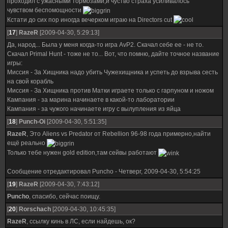
проходил с ужасными тормозами,и чуство страха усиливалось
чувством беспомощности
Кстати до сих пор иногда вечерком играю на Directors cut
[
17
]
RazeR
[2009-04-30, 5:29:13]
Да, народ... Была у меня когда-то игра AvP2. Скачал себе ее - не то.
Скачал Primal Hunt - тоже не то... Вот, что помню, дайте точное название
игры:
Миссия - За Хищника надо убить Чужехищника и успеть до взрыва сесть
на свой корабль
Миссия - За Хищника против Матки играете только с гарпуном и ножом
Кампания - за марина начинаете в какой-то лаборатории
Кампания - за чужого начинаете игру с вылупления из яйца
[
18
]
Punch-Oi
[2009-04-30, 5:51:35]
RazeR
, Это Aliens vs Predator от Rebellion 96-98 года примерно,найти
ещё реально
Только тебе нужен gold edition,там сейвы работают
Сообщение отредактировал
Puncho
-
Четверг, 2009-04-30, 5:54:25
[
19
]
RazeR
[2009-04-30, 7:43:12]
Puncho
, спасибо, сейчас поищу.
[
20
]
Rorschach
[2009-04-30, 10:45:35]
RazeR
, ссылку кинь в ЛС, если найдешь, ок?