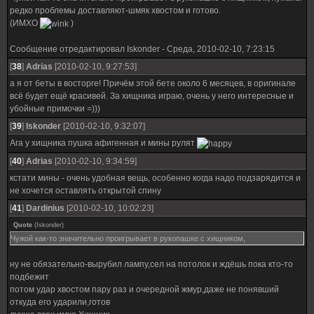
редко проблемы доставляют-шмяк хвостом и готово.
(ИМХО
)
Сообщение отредактировал
Iskonder
-
Среда, 2010-02-10, 7:23:15
[
38
]
Adrias
[2010-02-10, 9:27:53]
а я от беты в восторге! Причём этой бете около 6 месяцев, в оригинале
всё будет ещё красивей. За хищника играю, очень у него интересные и
убойные примочки =)))
[
39
]
Iskonder
[2010-02-10, 9:32:07]
Ага у хищника пушка афигенная и мины рулят
[
40
]
Adrias
[2010-02-10, 9:34:59]
кстати мины - очень удобная вещь, особенно когда надо подзарядится и
не хочется оставлять открытой спину
[
41
]
Dardinius
[2010-02-10, 10:02:23]
Quote
(
Iskonder
)
Чужой как-то значительно проигрывает в рукопашке с хищником,
ну не обязательно-вырубил лампу,сел на потолок и ждёшь пока кто-то
подбежит
потом удар хвостом пару раз и очередной жмур,даже не понявший
откуда его ударили,готов