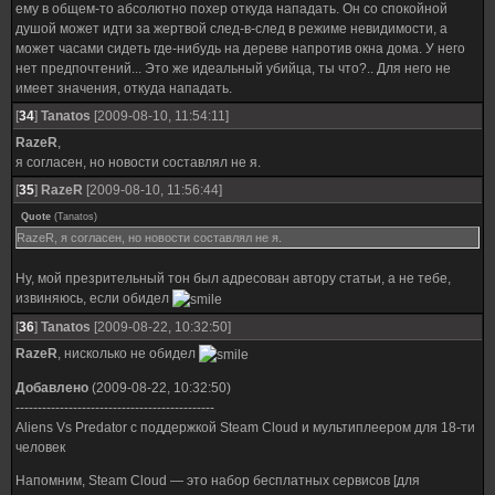
ему в общем-то абсолютно похер откуда нападать. Он со спокойной
душой может идти за жертвой след-в-след в режиме невидимости, а
может часами сидеть где-нибудь на дереве напротив окна дома. У него
нет предпочтений... Это же идеальный убийца, ты что?.. Для него не
имеет значения, откуда нападать.
[
34
]
Tanatos
[2009-08-10, 11:54:11]
RazeR
,
я согласен, но новости составлял не я.
[
35
]
RazeR
[2009-08-10, 11:56:44]
Quote
(
Tanatos
)
RazeR, я согласен, но новости составлял не я.
Ну, мой презрительный тон был адресован автору статьи, а не тебе,
извиняюсь, если обидел
[
36
]
Tanatos
[2009-08-22, 10:32:50]
RazeR
, нисколько не обидел
Добавлено
(2009-08-22, 10:32:50)
---------------------------------------------
Aliens Vs Predator с поддержкой Steam Cloud и мультиплеером для 18-ти
человек
Напомним, Steam Cloud — это набор бесплатных сервисов [для