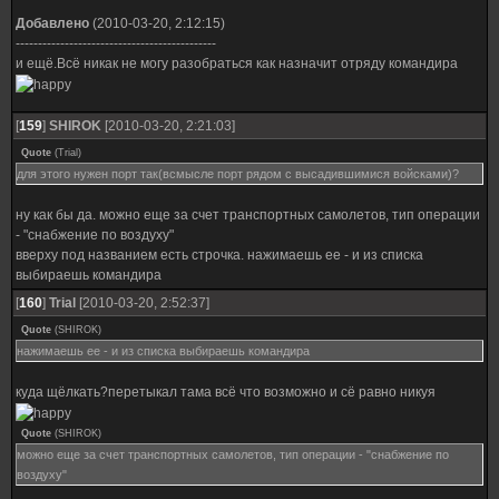
Добавлено
(2010-03-20, 2:12:15)
---------------------------------------------
и ещё.Всё никак не могу разобраться как назначит отряду командира
[
159
]
SHIROK
[2010-03-20, 2:21:03]
Quote
(
Trial
)
для этого нужен порт так(всмысле порт рядом с высадившимися войсками)?
ну как бы да. можно еще за счет транспортных самолетов, тип операции
- "снабжение по воздуху"
вверху под названием есть строчка. нажимаешь ее - и из списка
выбираешь командира
[
160
]
Trial
[2010-03-20, 2:52:37]
Quote
(
SHIROK
)
нажимаешь ее - и из списка выбираешь командира
куда щёлкать?перетыкал тама всё что возможно и сё равно никуя
Quote
(
SHIROK
)
можно еще за счет транспортных самолетов, тип операции - "снабжение по
воздуху"