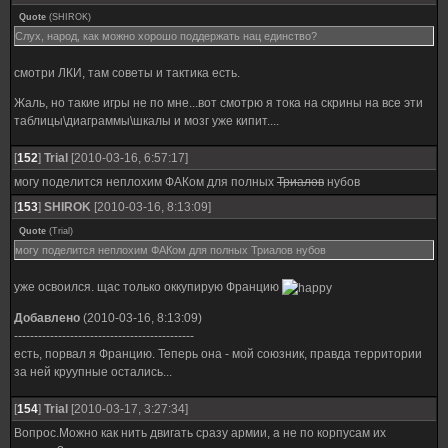
Quote
(
SHIROK
)
Слух, народ, как можно хорошо поддержать нац единство?
смотри ЛКИ, там советы и тактика есть.
Жаль, но такие игры не по мне...вот смотрю я тока на скрины на все эти
таблицы\диаграммы\шкалы и мозг уже кипит....
[
152
]
Trial
[2010-03-16, 6:57:17]
могу поделится неплохим ФАКом для полных
Триалов
нубов
[
153
]
SHIROK
[2010-03-16, 8:13:09]
Quote
(
Trial
)
могу поделится неплохим ФАКом для полных Триалов нубов
уже освоился. щас только оккупирую Францию
Добавлено
(2010-03-16, 8:13:09)
---------------------------------------------
есть, порвал я Францию. Теперь она - мой союзник, правда территории
за ней круупные остались...
[
154
]
Trial
[2010-03-17, 3:27:34]
Вопрос.Можно как нить двигать сразу армии, а не по корпусам их