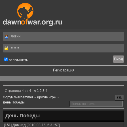
запомнить
Регистрация
.
Страница
4
из
4
«
1
2
3
4
Форум Warhammer
»
Другие игры
»
День Победы
День Победы
[
151
]
Дамнэд
[2010-03-16, 6:31:57]