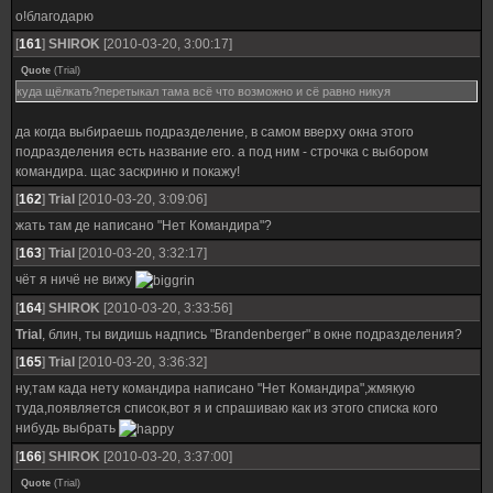
о!благодарю
[
161
]
SHIROK
[2010-03-20, 3:00:17]
Quote
(
Trial
)
куда щёлкать?перетыкал тама всё что возможно и сё равно никуя
да когда выбираешь подразделение, в самом вверху окна этого
подразделения есть название его. а под ним - строчка с выбором
командира. щас заскриню и покажу!
[
162
]
Trial
[2010-03-20, 3:09:06]
жать там де написано "Нет Командира"?
[
163
]
Trial
[2010-03-20, 3:32:17]
чёт я ничё не вижу
[
164
]
SHIROK
[2010-03-20, 3:33:56]
Trial
, блин, ты видишь надпись "Brandenberger" в окне подразделения?
[
165
]
Trial
[2010-03-20, 3:36:32]
ну,там када нету командира написано "Нет Командира",жмякую
туда,появляется список,вот я и спрашиваю как из этого списка кого
нибудь выбрать
[
166
]
SHIROK
[2010-03-20, 3:37:00]
Quote
(
Trial
)