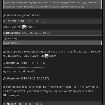
ну,там када нету командира написано "Нет Командира",жмякую туда,появляется
список,вот я и спрашиваю как из этого списка кого нибудь выбрать
да нажми на нужного и все!
[
167
]
Trial
[2010-03-20, 3:39:12]
куда именно?
[
168
]
SHIROK
[2010-03-22, 10:06:17]
Quote
(
Trial
)
куда именно?
да на строчку с командиром нажми и все! если не выбирается, то можно
его повысить, тогда получится
Добавлено
(2010-03-20, 4:12:56)
---------------------------------------------
ну ты там разобрался?
Добавлено
(2010-03-22, 10:06:17)
---------------------------------------------
высадил немецкий десант на Британских островах... они очень упорно
сопротивляются, учитывая к тому же горный характер местности в
Шотландии
[
169
]
conf
[2018-02-06, 5:06:50]