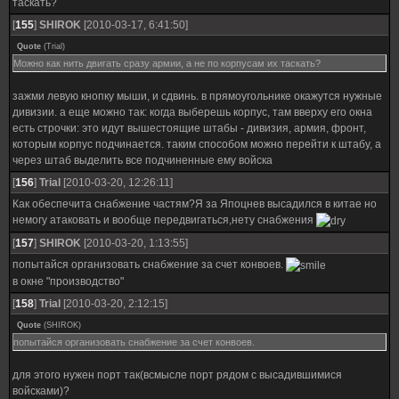
таскать?
[
155
]
SHIROK
[2010-03-17, 6:41:50]
Quote
(
Trial
)
Можно как нить двигать сразу армии, а не по корпусам их таскать?
зажми левую кнопку мыши, и сдвинь. в прямоугольнике окажутся нужные
дивизии. а еще можно так: когда выберешь корпус, там вверху его окна
есть строчки: это идут вышестоящие штабы - дивизия, армия, фронт,
которым корпус подчинается. таким способом можно перейти к штабу, а
через штаб выделить все подчиненные ему войска
[
156
]
Trial
[2010-03-20, 12:26:11]
Как обеспечита снабжение частям?Я за Япоцнев высадился в китае но
немогу атаковать и вообще передвигаться,нету снабжения
[
157
]
SHIROK
[2010-03-20, 1:13:55]
попытайся организовать снабжение за счет конвоев.
в окне "производство"
[
158
]
Trial
[2010-03-20, 2:12:15]
Quote
(
SHIROK
)
попытайся организовать снабжение за счет конвоев.
для этого нужен порт так(всмысле порт рядом с высадившимися
войсками)?