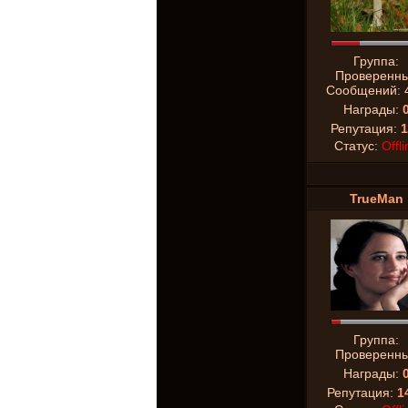
Группа:
Проверенн
Сообщений:
Награды:
Репутация:
1
Статус:
Offli
TrueMan
Группа:
Проверенн
Награды:
Репутация:
1