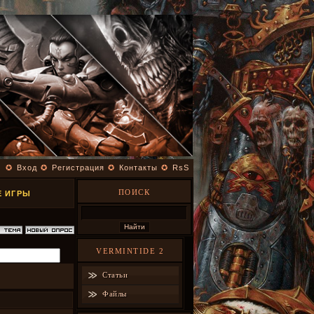
✪
Вход
✪
Регистрация
✪
Контакты
✪
RsS
ПОИСК
Е ИГРЫ
VERMINTIDE 2
Статьи
Файлы