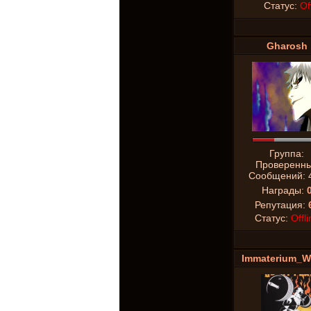
Статус:
Of
Gharosh
Группа:
Проверенн
Сообщений:
Награды:
Репутация:
Статус:
Offli
Immaterium_W