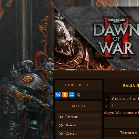
ПОДЕЛИТЬСЯ
ВАША Л
Страница
1
из
1
МЕНЮ
Форум Warhammer
»
Главная
Ваша любимая 
Файлы
Tanatos
Статьи