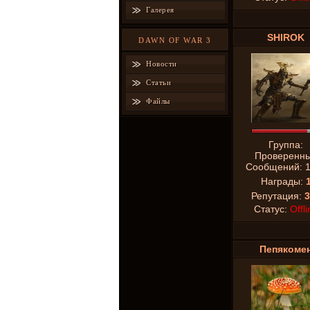
Галерея
SHIROK
DAWN OF WAR 3
Новости
Статьи
Файлы
Группа:
Проверенн
Сообщений:
Награды:
Репутация:
3
Статус:
Offli
Пепякоме