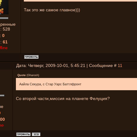
Так это же самое главное)))
еренные
й:
528
:
0
я:
61
fline
Дата: Четверг, 2009-10-01, 5:45:21 | Сообщение #
11
Quote
(
Gharosh
)
Аайла Секура, с Стар Уарс Баттлфронт
Со второй части,миссия на планете Фелуция?
ые
0
00
ne