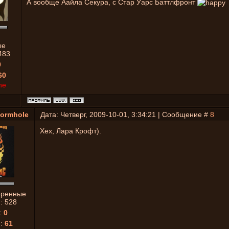
А вообще Аайла Секура, с Стар Уарс Баттлфронт
ые
483
0
60
ne
ormhole
Дата: Четверг, 2009-10-01, 3:34:21 | Сообщение #
8
Хех, Лара Крофт).
еренные
й:
528
:
0
я:
61