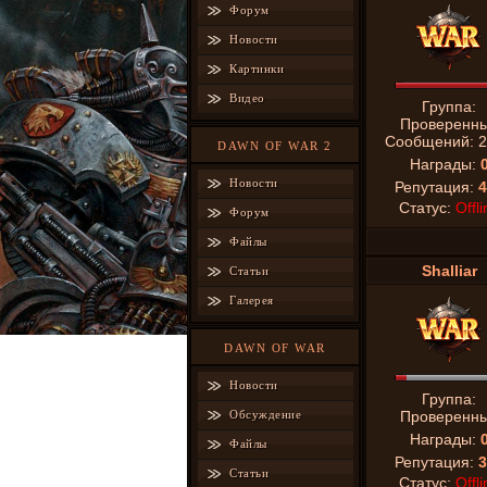
Форум
Новости
Картинки
Видео
Группа:
Проверенн
Сообщений:
2
DAWN OF WAR 2
Награды:
Новости
Репутация:
4
Статус:
Offli
Форум
Файлы
Shalliar
Статьи
Галерея
DAWN OF WAR
Новости
Группа:
Обсуждение
Проверенн
Награды:
Файлы
Репутация:
3
Статьи
Статус:
Offli