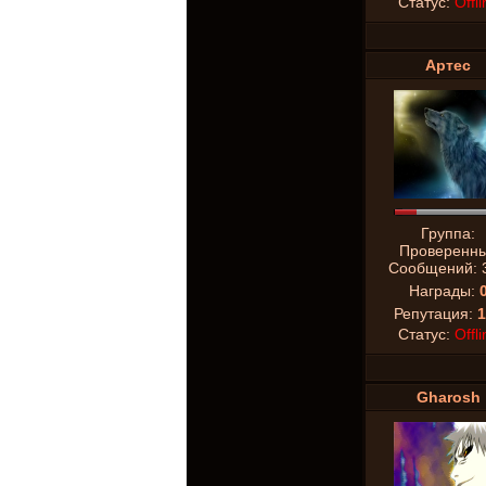
Статус:
Offli
Аpтeс
Группа:
Проверенн
Сообщений:
Награды:
Репутация:
1
Статус:
Offli
Gharosh