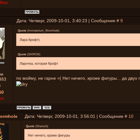
fline
Дата: Четверг, 2009-10-01, 3:40:23 | Сообщение #
9
Quote
(
Immaterium_Wormhole
)
Лара Крофт).
Quote
(
SHIROK
)
Ларочка, которая Крофт
ые
по мойму, не гарне =( Нет ничего, кроме фигуры... да двух
483
0
60
ne
ormhole
Дата: Четверг, 2009-10-01, 3:56:01 | Сообщение #
10
Quote
(
Gharosh
)
Нет ничего, кроме фигуры