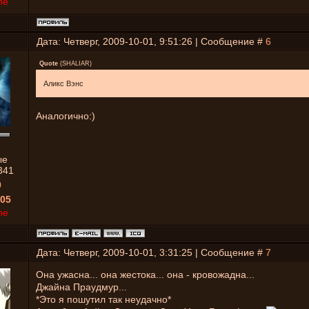
ne
Дата: Четверг, 2009-10-01, 9:51:26 | Сообщение #
6
Quote
(
SHALIAR
)
Аликс Вэнс
Аналогично:)
ые
341
0
05
ne
Дата: Четверг, 2009-10-01, 3:31:25 | Сообщение #
7
Она ужасна... она жестока... она - кровожадна...
Джайна Праудмур...
*Это я пошутил так неудачно*