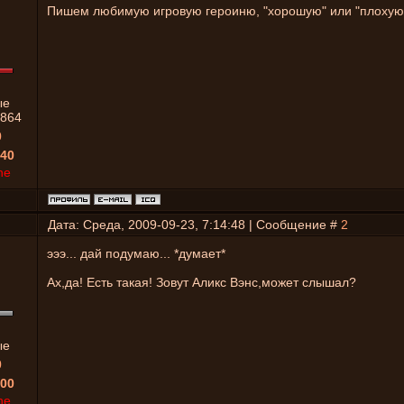
Пишем любимую игровую героиню, "хорошую" или "плохую"
ые
864
0
40
ne
Дата: Среда, 2009-09-23, 7:14:48 | Сообщение #
2
эээ... дай подумаю... *думает*
Ах,да! Есть такая! Зовут Аликс Вэнс,может слышал?
ые
0
00
ne