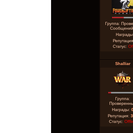
Группа: Пров
Сообщени
Награды
Репутаци
Статус:
Of
Shalliar
Группа:
Проверенн
Награды:
Репутация:
3
Статус:
Offli