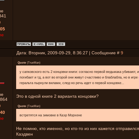
ые
341
0
05
ne
Дата: Вторник, 2009-09-29, 8:36:27 | Сообщение #
9
Quote
(
TrueMan
)
у сапковского есть 2 концовки книги: согласно первой ведьмака убивают,
погибает и тд, а вот во второй они живут счастливо и блаблабла, но в игре
геральта пырнули вилами, след-но речь идет о первой концовке...
ые
Это в одной книге 2 варианта концовки?
864
0
Quote
(
TrueMan
)
40
встретятся на зимовке в Каэр Морхене
ne
Не помню, кто именно, но кто-то из них кажется отправился
Каэдвен