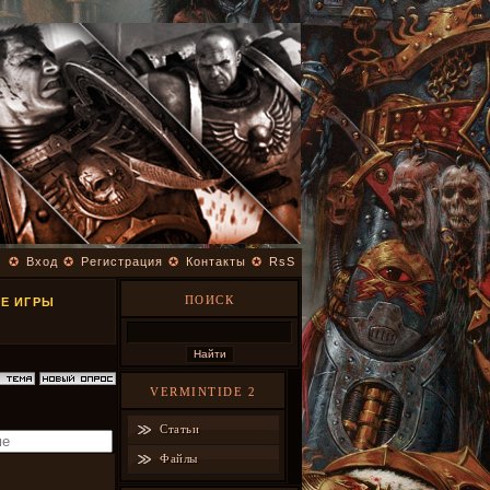
✪
Вход
✪
Регистрация
✪
Контакты
✪
RsS
ПОИСК
ИЕ ИГРЫ
VERMINTIDE 2
Статьи
Файлы