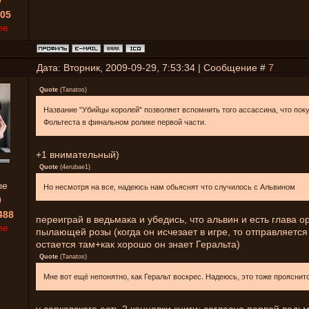
0
05
ne
Дата: Вторник, 2009-09-29, 7:53:34 | Сообщение #
7
Quote
(
Tanatos
)
Название "Убийцы королей" позволяет вспомнить того ассассина, что пок
Фольтеста в финальном ролике первой части.
+1 внимательный)
Quote
(
4erubae1
)
ые
Но несмотря на все, надеюсь нам обьяснят что случилось с Альвином
0
488
переиграй в ведьмака и убедись, что альвин и есть глава о
ne
пылающей розы (когда он исчезает в игре, то отправляется
остается там+как хорошо он знает Геральта)
Quote
(
Tanatos
)
Мне вот ещё непонятно, как Геральт воскрес. Надеюсь, это тоже прояснит