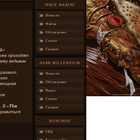
SPACE MARINE
Новости
Файлы
Обсуждение
Статьи
й
»
Галерея
кже проходят
нему ведьмак
DARK MILLENNIUM
 развит.
Новости
ного
Обсуждение
 мощная
Видео
ля
Статьи
 В «
The
Галерея
правиться
ПОЛЕЗНОЕ
FAQ