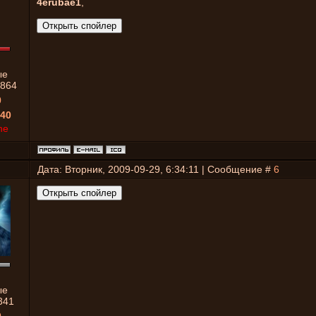
4erubae1
,
ые
864
0
40
ne
Дата: Вторник, 2009-09-29, 6:34:11 | Сообщение #
6
ые
341