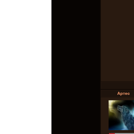
Аpтeс