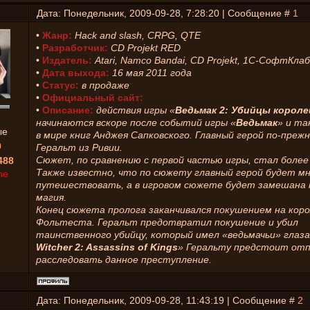
Дата: Понедельник, 2009-09-28, 7:28:20 | Сообщение #
1
•
Жанр:
Hack and slash, CRPG, QTE
•
Разработчик:
CD Projekt RED
•
Издатель:
Atari, Namco Bandai, CD Projekt, 1С-СофтКлаб
•
Дата выхода:
16 мая 2011 года
•
Статус:
в продаже
•
Официальный сайт:
•
Описание:
действия игры «
Ведьмак 2: Убийцы короле
начинаются вскоре после событий игры «
Ведьмак
» и та
ые
в мире книг Анджея Сапковского. Главный герой по-преж
0
Геральт из Ривии.
Сюжет, по сравнению с первой частью игры, стал более
488
Также известно, что по сюжету главный герой будет м
ne
путешествовать, а в игровом сюжете будет замешана
магия.
Конец сюжета пролога заканчивался покушением на коро
Фольтеста. Геральт предотвратил покушение и убил
таинственного убийцу, который имел «ведьмачьи» глаза.
Witcher 2: Assassins of Kings
» Геральту предстоит от
расследовать данное преступление.
Дата: Понедельник, 2009-09-28, 11:43:19 | Сообщение #
2