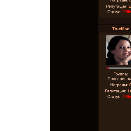
Награды:
Репутация:
1
Статус:
Offli
TrueMan
Группа:
Проверенн
Награды:
Репутация:
1
Статус:
Offli