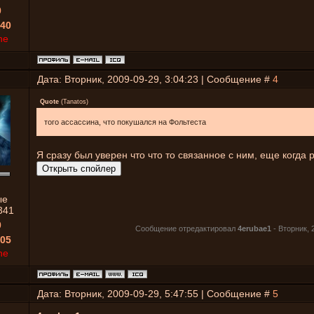
0
40
ne
Дата: Вторник, 2009-09-29, 3:04:23 | Сообщение #
4
Quote
(
Tanatos
)
того ассассина, что покушался на Фольтеста
Я сразу был уверен что что то связанное с ним, еще когда р
ые
341
0
Сообщение отредактировал
4erubae1
-
Вторник, 
05
ne
Дата: Вторник, 2009-09-29, 5:47:55 | Сообщение #
5