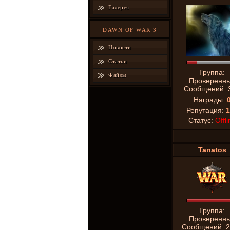
Галерея
DAWN OF WAR 3
Новости
Статьи
Группа:
Файлы
Проверенн
Сообщений:
Награды:
Репутация:
1
Статус:
Offli
Tanatos
Группа:
Проверенн
Сообщений:
2