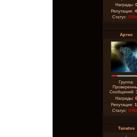
Награды:
Репутация:
4
Статус:
Offli
Аpтeс
Группа:
Проверенн
Сообщений:
Награды:
Репутация:
1
Статус:
Offli
Tanatos