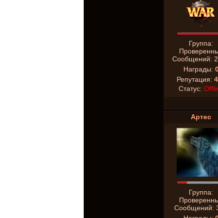
Группа:
Проверенн
Сообщений:
2
Награды:
Репутация:
4
Статус:
Offli
Аpтeс
Группа:
Проверенн
Сообщений: