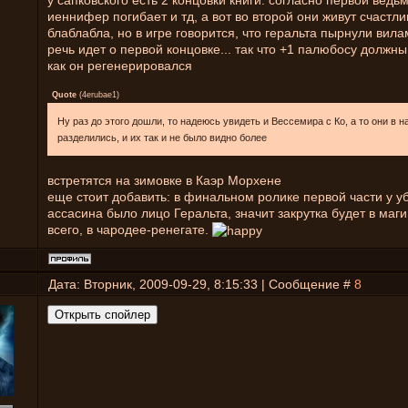
у сапковского есть 2 концовки книги: согласно первой ведь
иеннифер погибает и тд, а вот во второй они живут счастли
блаблабла, но в игре говорится, что геральта пырнули вила
речь идет о первой концовке... так что +1 палюбосу должн
как он регенерировался
Quote
(
4erubae1
)
Ну раз до этого дошли, то надеюсь увидеть и Вессемира с Ко, а то они в н
разделились, и их так и не было видно более
встретятся на зимовке в Каэр Морхене
еще стоит добавить: в финальном ролике первой части у у
ассасина было лицо Геральта, значит закрутка будет в маги
всего, в чародее-ренегате.
Дата: Вторник, 2009-09-29, 8:15:33 | Сообщение #
8