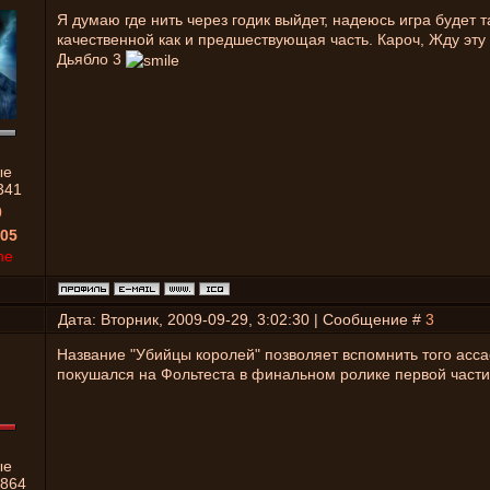
Я думаю где нить через годик выйдет, надеюсь игра будет т
качественной как и предшествующая часть. Кароч, Жду эту 
Дьябло 3
ые
341
0
05
ne
Дата: Вторник, 2009-09-29, 3:02:30 | Сообщение #
3
Название "Убийцы королей" позволяет вспомнить того асса
покушался на Фольтеста в финальном ролике первой части
ые
864