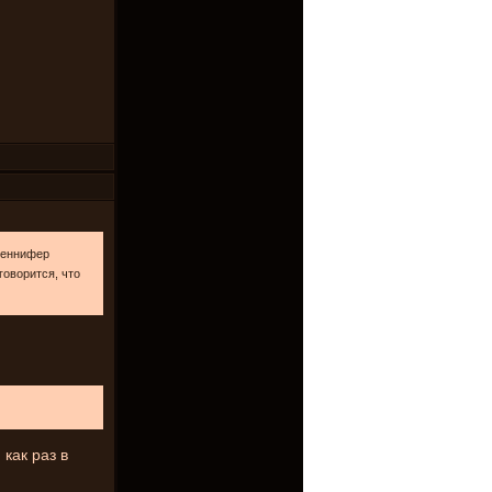
 иеннифер
 говорится, что
 как раз в