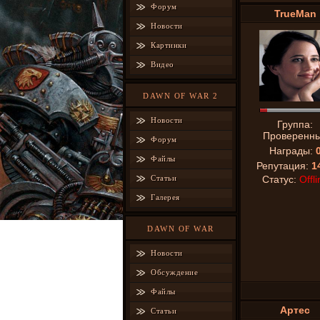
Форум
TrueMan
Новости
Картинки
Видео
DAWN OF WAR 2
Новости
Группа:
Проверенн
Форум
Награды:
Файлы
Репутация:
1
Статьи
Статус:
Offli
Галерея
DAWN OF WAR
Новости
Обсуждение
Файлы
Аpтeс
Статьи