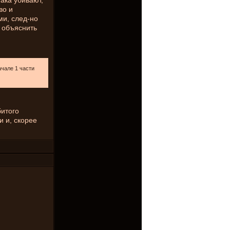
мака убивают,
во и
ми, след-но
ы объяснить
ачале 1 части
битого
и и, скорее