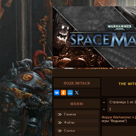
ПОДЕЛИТЬСЯ
THE WIT
Страница
1
из
МЕНЮ
1
Главная
Форум Warhammer
»
игры "Ведьмак")
Файлы
Статьи
The Witcher 2: a