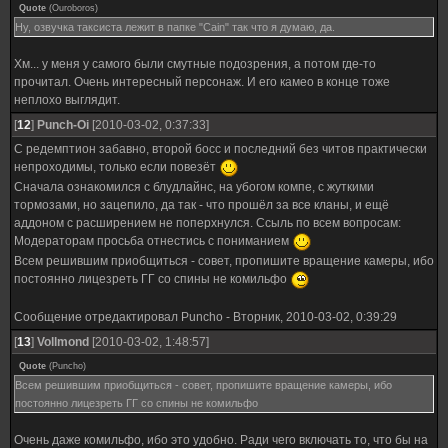
Quote
(
Ouroboros
)
Ну, озвучка таксиста лежит в папке "Cain" так что я думаю, да.
Хм... у меня у самого были смутные подозрения, а потом где-то
прочитал. Очень интересный персонаж. И его камео в конце тоже
неплохо выглядит.
[
12
]
Punch-Oi
[2010-03-02, 0:37:33]
С редемптион забавно, второй босс и последний без читов практически
непроходимы, только если повезёт
Сначала ознакомился с блудлайнс, на убогом компе, с жуткими
тормозами, но зацепило, да так - что прошёл за все кланы, и ещё
аддоном с расширением не поперхнулся. Ссыль по всем вопросам:
Модераторам просьба отнестись с пониманием
Всем решившим приобщиться - совет, пропишите вращение камеры, ибо
постоянно лицезреть ГГ со спины не комильфо
Сообщение отредактировал
Puncho
-
Вторник, 2010-03-02, 0:39:29
[
13
]
Vollmond
[2010-03-02, 1:48:57]
Quote
(
Puncho
)
Всем решившим приобщиться - совет, пропишите вращение камеры, ибо
постоянно лицезреть ГГ со спины не комильфо
Очень даже комильфо, ибо это удобно. Ради чего включать то, что бы на