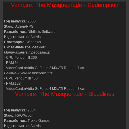
Vampire: The Masquearade - Redemption
Год выпуска:
2000
Жанр:
Action/RPG
Разработчик:
Nihilistic Software
Издательство:
Activision
Платформа:
Windows
Системные требования:
Минимальные требования:
- CPU:Pentium II 266
- RAM:64
- VideoCard:nVidia GeForce 2 MX/ATI Radeon 7xxx
Рекомендуемые требования:
- CPU:Pentium III 450
- RAM:128
- VideoCard:nVidia GeForce 4 MX/ATI Radeon 8xxx
Vampire: The Masquerade - Bloodlines
Год выпуска:
2004
Жанр:
RPG/Action
Разработчик:
Troika Games
Издательство:
Activision