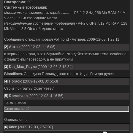
Платформа:
PC
Системные требования:
Минимальные системные требования
- P3-1.2 GHz, 256 Mb RAM, 64 Mb
Video, 3.5 Gb свободного места
Рекомендуемые системные требования
- P4-2.0 GHz, 512 Mb RAM, 128
Mb Video, 3.5 Gb свободного места
Сообщение отредактировал
Vollmond
-
Четверг, 2009-12-03, 1:22:11
[
2
]
Антон
[2009-12-03, 1:16:06]
в первый не играл, а вот блудлайнс - это действительно тема, особенно
с фанатским переводом, а не пиратским
[
3
]
Det_Max_Payne
[2009-12-03, 3:15:34]
Bloodlines.
Середина Голливудского квеста. И, да, Ромеро рулез.
[
4
]
Horacio
[2009-12-03, 3:45:53]
Стоит поиграть? Советуете?
[
5
]
Rorschach
[2009-12-03, 4:16:56]
Quote
(
Horacio
)
Стоит поиграть?
Определенно.
[
6
]
Киби
[2009-12-03, 7:57:07]