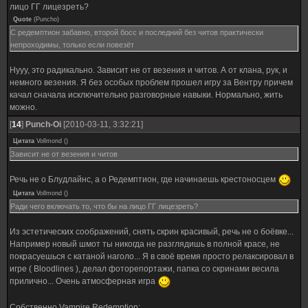
лицо ГГ лицезреть?
Quote
(
Puncho
)
С редемптион забавно, второй босс и последний без читов практически
непроходимы, только если повезёт
Нууу, это радикально. Зависит не от везения и читов. А от клана, рук, и
немного везения. Я без особых проблем прошел игру за Вентру причем
качал сначала исключительно разговорные навыки. Нормально, жить
можно.
[
14
]
Punch-Oi
[2010-03-11, 3:32:21]
Цитата
Vollmond
(
)
Зависит не от везения и читов
Речь не о Блудлайнс, а о Редемптион, где начинаешь крестоносцем
Цитата
Vollmond
(
)
Ради чего включать то, что бы на лицо ГГ лицезреть?
Из эстетических соображений, снять скрин красивый, речь не о боёвке...
Например новый шмот ты никогда не разглядишь в полной красе, не
покрасуешься с катаной наголо... Я в своё время просто релаксировал в
игре ( Bloodlines ), делал фоторепортажи, папка со скринами весила
прилично... Очень атмосферная игра
Собственно Vampire Redemption: