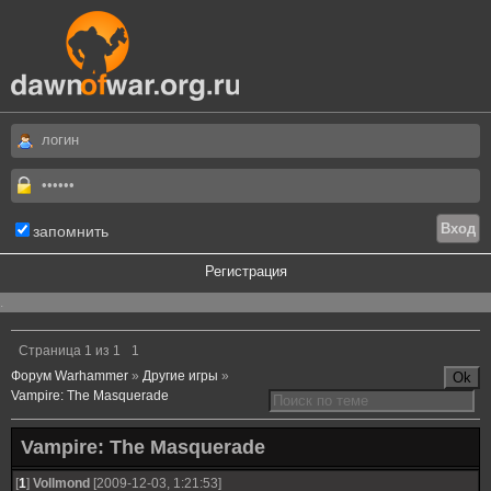
запомнить
Регистрация
.
Страница
1
из
1
1
Форум Warhammer
»
Другие игры
»
Vampire: The Masquerade
Vampire: The Masquerade
[
1
]
Vollmond
[2009-12-03, 1:21:53]