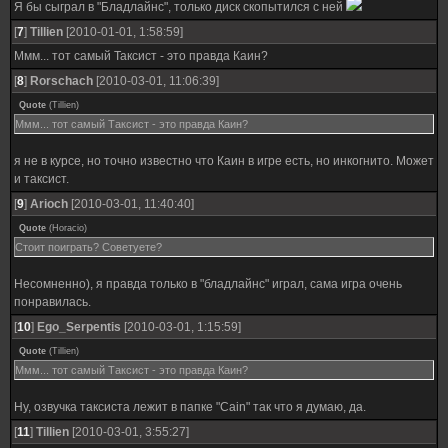
Я бы сыграл в "Бладлайнс", только диск скопытился с ней
[
7
]
Tillien
[2010-01-01, 1:58:59]
Ммм... тот самый Таксист - это правда Каин?
[
8
]
Rorschach
[2010-03-01, 11:06:39]
Quote
(
Tillien
)
Ммм... тот самый Таксист - это правда Каин?
я не в курсе, но точно известно что Каин в игре есть, но инкогнито. Может
и таксист.
[
9
]
Ariоch
[2010-03-01, 11:40:40]
Quote
(
Horacio
)
Стоит поиграть? Советуете?
Несомненно), я правда только в "бладлайнс" играл, сама игра очень
понравилась.
[
10
]
Ego_Serpentis
[2010-03-01, 1:15:59]
Quote
(
Tillien
)
Ммм... тот самый Таксист - это правда Каин?
Ну, озвучка таксиста лежит в папке "Cain" так что я думаю, да.
[
11
]
Tillien
[2010-03-01, 3:55:27]