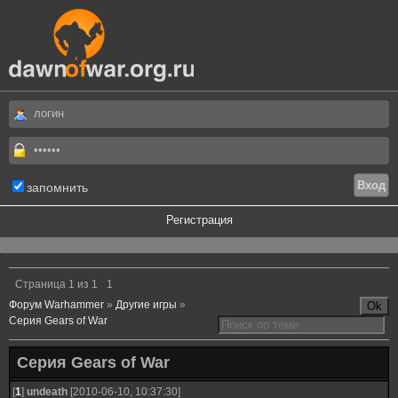
запомнить
Регистрация
.
Страница
1
из
1
1
Форум Warhammer
»
Другие игры
»
Серия Gears of War
Серия Gears of War
[
1
]
undeath
[2010-06-10, 10:37:30]