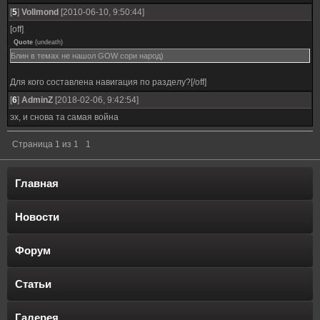
[
5
]
Vollmond
[2010-06-10, 9:50:44]
[off]
Quote
(
undeath
)
Блин в темах не нашол GOW сори народ)
Для кого составлена навигация по разделу?[/off]
[
6
]
AdminZ
[2018-02-06, 9:42:54]
эх, и снова та самая война
Страница
1
из
1
1
Главная
Новости
Форум
Статьи
Галерея