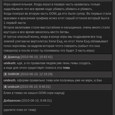
Игра офигительная. Когда играл в первую часть нравилась только
задалбывало что все время надо убивать убивать и убивать.
Когда поиграл во вторую часть GOW, да ето было супер. Во первых стала
красивее и красачние графика исчез етот серый оттенок который был в
1 первой части.
Второе валилавки стали мастштабние и насыщиные, очень много стало
каутсцен и все время менялось место битвы.
И третье класный конец, когда в конце игры мы подрываем все под
землей улетам не вертолетах Хепи Енд, но етот Хепи Енд обламывает
голос королевы за кадром которая чтото говорить (забыл что она
говорила) и после етого ты понимаеш что будет 3 часть игры)
[
2
]
Дамнэд
[2010-06-10, 10:42:41]
undeath
, ндя, а по правилам людям уже лень темы создать...
а еще для этого существует поиск и эта
тема
[
3
]
SHIROK
[2010-06-10, 12:19:26]
undeath
, оформи правильно тему или получишь уже не варн, а бан
[
4
]
undeath
[2010-06-10, 9:46:01]
Блин в темах не нашол GOW сори народ)
Добавлено
(2010-06-10, 9:46:01)
---------------------------------------------
удалите плиз ет тему)