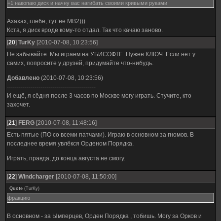
+1 накопаю диск и начну вас нагибать своими кривыми руками
Ахахах, глебе, тут не МВ2)))
Кста, я диск вроде кому-то отдал. Так что качаю заново.
[
20
]
TurKy
[2010-07-08, 10:23:56]
Не забывайте. Мы играем на УБИСОФТЕ. Нужен КЛЮЧ. Если нет у
самих, попросите у друзей, придумайте что-нибудь.
Добавлено
(2010-07-08, 10:23:56)
---------------------------------------------
И ещё, я сёдня после 3 часов по Москве могу играть. Стучите, кто
захочет.
[
21
]
FERG
[2010-07-08, 11:48:16]
Есть пятые (ПО со всеми патчами). Играю в основном за гномов. В
последнее время увлёкся Орденом Порядка.
Играть, правда, до конца августа не смогу.
[
22
]
Windcharger
[2010-07-08, 11:50:00]
Quote
(
TurKy
)
фракцию
В основном - за Ымперцев, Орден Порядка , тобишь. Могу за Орков и