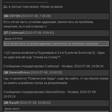
---------------------------------------------
Да, в третью тоже можно. Играю за магов.
[
16
]
CRYSIS
[2010-07-08, 7:36:06]
Есть пятая часть со всеми аддонами, пропатчить не проблема,
лицензия, но я нуб в героев.=)
[
17
]
Саблезуб
[2010-07-08, 9:59:41]
Quote
(
CRYSIS
)
Есть пятая часть со всеми аддонами, пропатчить не проблема, лицензия,
+1)Сторона конфликта-Подземка(и в 3 и в 5),или же Болото(в 3)...Один
на один или мб еще ''стенка на стенку''?
Сообщение отредактировал
Саблезуб
-
Четверг, 2010-07-08, 10:08:34
[
18
]
GeneralGrivys
[2010-07-08, 10:00:03]
Где-то валяется "Повелители Орды", надо бы найти...А так обычно играю
за нежить в крайнем случае за волшебников
Сообщение отредактировал
GeneralGrivys
-
Четверг, 2010-07-08,
10:03:14
[
19
]
RazeR
[2010-07-08, 10:08:31]
Quote
(
gleb3
)