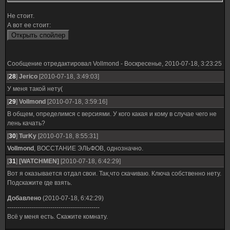
Не стоит.
А вот ее стоит:
Сообщение отредактировал
Vollmond
-
Воскресенье, 2010-07-18, 3:23:25
[
28
]
Jerico
[2010-07-18, 3:49:03]
У меня такой нету(
[
29
]
Vollmond
[2010-07-18, 3:59:16]
В общем, определимся с версиями. У кого какая и кому в случае чего не
лень качать?
[
30
]
TurKy
[2010-07-18, 8:55:31]
Vollmond
, ВОССТАНИЕ ЭЛЬФОВ, однозначно.
[
31
]
[WATCHMEN]
[2010-07-18, 6:42:29]
Вот я оказывается отдал свои. Так,что скачиваю. Ключа собственно нету.
Подскажите где взять.
Добавлено
(2010-07-18, 6:42:29)
---------------------------------------------
Всё у меня есть. Скажите комнату.