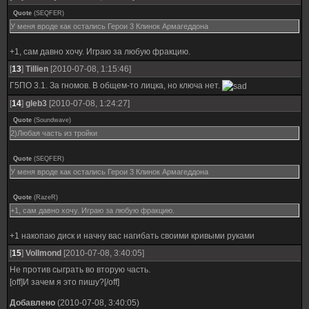
Quote
(
SEQFER
)
У меня вроде как остались Герои 3 Клинок Армагеддона
+1, сам давно хочу. Играю за любую фракцию.
[
13
]
Tillien
[2010-07-08, 1:15:46]
Г5ПО 3.1. За гномов. В общем-то лицка, но ключа нет.
[
14
]
gleb3
[2010-07-08, 1:24:27]
Quote
(
Soundwave
)
2)Любая часть из тройки
Quote
(
SEQFER
)
У меня вроде как остались Герои 3 Клинок Армагеддона
Quote
(
RazeR
)
+1, сам давно хочу. Играю за любую фракцию.
+1 накопаю диск и начну вас нагибать своими кривыми руками
[
15
]
Vollmond
[2010-07-08, 3:40:05]
Не против сыграть во вторую часть.
[off]И зачем я это пишу?[/off]
Добавлено
(2010-07-08, 3:40:05)