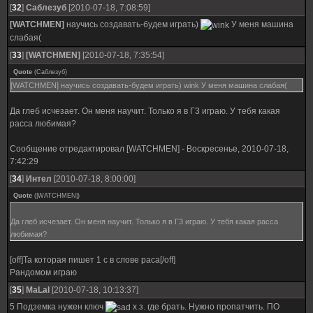
[
32
]
Саблезуб
[2010-07-18, 7:08:59]
[WATCHMEN]
научись создавать-будем играть)
У меня машина
слабая(
[
33
]
[WATCHMEN]
[2010-07-18, 7:35:54]
Quote
(
Саблезуб
)
[WATCHMEN] научись создавать-будем играть) wink У меня машина слабая(
Да глеб исчезает. Он меня научит. Только я в Г3 играю. У тебя какая
расса любимая?
Сообщение отредактировал
[WATCHMEN]
-
Воскресенье, 2010-07-18,
7:42:29
[
34
]
Интел
[2010-07-18, 8:00:00]
Quote
(
|WATCHMEN|
)
Да глеб исчезает. Он меня научит. Только я в Г3 играю. У тебя какая расса
любимая?
[off]Та которая пишет 1 с в слове раса[/off]
Рандомом играю
[
35
]
MaLal
[2010-07-18, 10:13:37]
5 Подземка нужен ключ
х.з. где брать. Нужно пропатчить. ПО