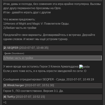
Итак, дамы и господа, без сомнения эта игра крайне популярна. Вызовы
друг другу перманентно бросаемы на Орге.
Итак - давайте играть друг с другом
Что можем предложить:
1)Heroes of Might and Magic V: Повелители Орды.
2)Любая часть из тройки
Предлагайте свои варианты. Договаривайтесь о встречах. Дерзайте
одним словом. И может мы ещё устроим турнир.
[
2
]
SEQFER
[2010-07-07, 10:48:35]
Quote
(
Soundwave
)
2)Любая часть из тройки
У меня вроде как остались Герои 3 Клинок Армагеддона
Если у кого тоже есть, я е прочь огрести звиздюлей по сети :О
Сообщение отредактировал
SEQFER
-
Среда, 2010-07-07, 10:49:19
[
3
]
Windcharger
[2010-07-07, 10:51:30]
Герои 5 , ПО соответственно. Версия 3.1. Да.
[
4
]
TurKy
[2010-07-07, 10:52:15]
+1