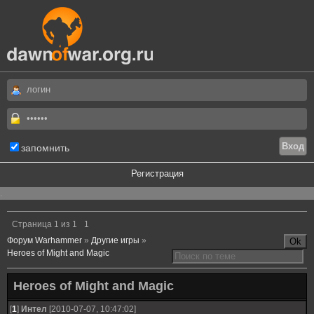
запомнить
Регистрация
.
Страница
1
из
1
1
Форум Warhammer
»
Другие игры
»
Heroes of Might and Magic
Heroes of Might and Magic
[
1
]
Интел
[2010-07-07, 10:47:02]