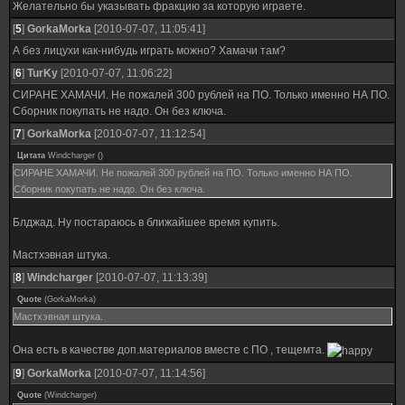
Желательно бы указывать фракцию за которую играете.
[
5
]
GorkaMorka
[2010-07-07, 11:05:41]
А без лицухи как-нибудь играть можно? Хамачи там?
[
6
]
TurKy
[2010-07-07, 11:06:22]
СИРАНЕ ХАМАЧИ. Не пожалей 300 рублей на ПО. Только именно НА ПО.
Сборник покупать не надо. Он без ключа.
[
7
]
GorkaMorka
[2010-07-07, 11:12:54]
Цитата
Windcharger
(
)
СИРАНЕ ХАМАЧИ. Не пожалей 300 рублей на ПО. Только именно НА ПО.
Сборник покупать не надо. Он без ключа.
Блджад. Ну постараюсь в ближайшее время купить.
Мастхэвная штука.
[
8
]
Windcharger
[2010-07-07, 11:13:39]
Quote
(
GorkaMorka
)
Мастхэвная штука.
Она есть в качестве доп.материалов вместе с ПО , тещемта.
[
9
]
GorkaMorka
[2010-07-07, 11:14:56]
Quote
(
Windcharger
)