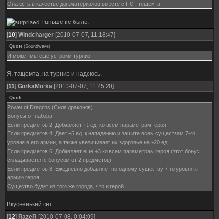
Она есть в качестве доп.материалов вместе с ПО , тещемта.
Раньше не было.
[
10
]
Windcharger
[2010-07-07, 11:18:47]
Quote
(
Soundwave
)
И может мы ещё устроим турнир.
Я, тащемта, на турнир и надеюсь.
[
11
]
GorkaMorka
[2010-07-07, 11:25:20]
Quote
Power of Dragons (Сила драконов)
Бонусы от набора
Если предметов 2: Добавляет +1 ед. ко всем параметрам героя
Если предметов 4: Дает +5 ед. к нападению и защите всем существам 7-го
уровня в его армии, а также увеличивает их здоровье на +20 ед.
Если предметов 6: Добавляет еще +3 ко всем параметрам героя (этот бонус
складывается с бонусом от 2 предметов).
Если предметов 8: Ежедневно добавляет по одному существу 7-го уровня в
армию героя.
Существо будет из того же города, что и герой.
Вкусненький сет.
[
12
]
RazeR
[2010-07-08, 0:04:09]