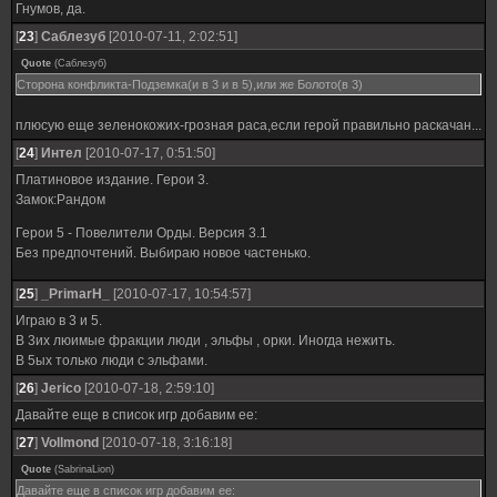
Гнумов, да.
[
23
]
Саблезуб
[2010-07-11, 2:02:51]
Quote
(
Саблезуб
)
Сторона конфликта-Подземка(и в 3 и в 5),или же Болото(в 3)
плюсую еще зеленокожих-грозная раса,если герой правильно раскачан...
[
24
]
Интел
[2010-07-17, 0:51:50]
Платиновое издание. Герои 3.
Замок:Рандом
Герои 5 - Повелители Орды. Версия 3.1
Без предпочтений. Выбираю новое частенько.
[
25
]
_PrimarH_
[2010-07-17, 10:54:57]
Играю в 3 и 5.
В 3их люимые фракции люди , эльфы , орки. Иногда нежить.
В 5ых только люди с эльфами.
[
26
]
Jerico
[2010-07-18, 2:59:10]
Давайте еще в список игр добавим ее:
[
27
]
Vollmond
[2010-07-18, 3:16:18]
Quote
(
SabrinaLion
)
Давайте еще в список игр добавим ее: