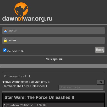
запомнить
Регистрация
.
Страница
1
из
1
1
Форум Warhammer
»
Другие игры
»
Star Wars: The Force Unleashed II
Star Wars: The Force Unleashed II
[
1
]
TrueMan
[2010-11-15, 1:32:04]