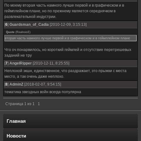
По моему вторая часть намного лучше первой и в графическом и в
геймплейном плане, но по прежнему является середнячком в
развлекательной индустрии.
[
6
]
Guardsman_of_Cadia
[2010-12-09, 3:15:13]
Quote
(
RealnoisE
)
вторая часть намного лучше первой и в графическом и в геймплейном плане
Что оч понарвилось, но короткий геймлей и отсутствие перетрешевых
заданий не тру
[
7
]
AngelRipper
[2010-12-11, 8:25:55]
Неплохой экшн, единственное, что раздражает, это прыжки с места
место, а так очень даже неплохо.
[
8
]
AdminZ
[2018-02-07, 9:54:15]
тематика звездных войн всегда популярна
Страница
1
из
1
1
Главная
Новости