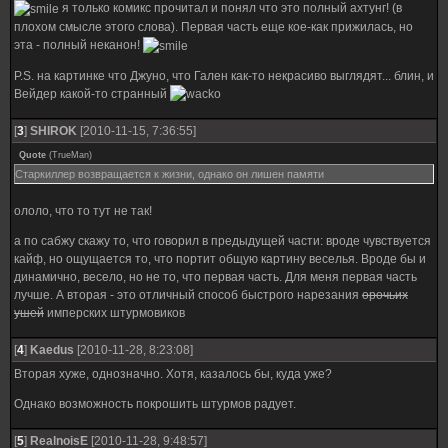
я только комикс прочитал и понял что это полный ахтунг! (в
плохом смысле этого слова). Первая часть еще кое-как прижилась, но
эта - полный неканон!
P.S. на картинке что Джуно, что Гален как-то некрасиво выглядят... блин, и
Вейдер какой-то странный
[
3
]
SHIROK
[2010-11-15, 7:36:55]
Quote
(
TrueMan
)
Старкиллер возвращается к жизни, однако он лишен памяти
ололо, что то тут не так!
а по сабжу скажу то, что говорил в предыдущей части: вроде чувствуется
кайф, но ощущается то, что портит общую картину веселья. Вроде бы и
динамично, весело, но не то, что первая часть. Для меня первая часть
лучше. А вторая - это отличный способ быстрого нарезания
орочьих
ушей
имперских штурмовиков
[
4
]
Kaedus
[2010-11-28, 8:23:08]
Вторая хуже, однозначно. Хотя, казалось бы, куда уже?
Однако возможность покрошить штурмов радует.
[
5
]
RealnoisE
[2010-11-28, 9:48:57]