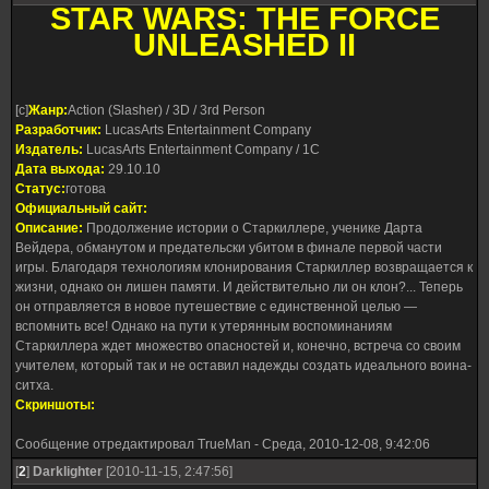
STAR WARS: THE FORCE
UNLEASHED II
[c]
Жанр:
Action (Slasher) / 3D / 3rd Person
Разработчик:
LucasArts Entertainment Company
Издатель:
LucasArts Entertainment Company / 1C
Дата выхода:
29.10.10
Статус:
готова
Официальный сайт:
Описание:
Продолжение истории о Старкиллере, ученике Дарта
Вейдера, обманутом и предательски убитом в финале первой части
игры. Благодаря технологиям клонирования Старкиллер возвращается к
жизни, однако он лишен памяти. И действительно ли он клон?... Теперь
он отправляется в новое путешествие с единственной целью —
вспомнить все! Однако на пути к утерянным воспоминаниям
Старкиллера ждет множество опасностей и, конечно, встреча со своим
учителем, который так и не оставил надежды создать идеального воина-
ситха.
Скриншоты:
Сообщение отредактировал
TrueMan
-
Среда, 2010-12-08, 9:42:06
[
2
]
Darklighter
[2010-11-15, 2:47:56]