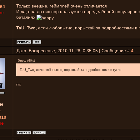
0
Только внешне, геймплей очень отличается
64
И да, она до сих пор пользуется определённой популярнос
ne
баталиях
TaU_Two
, если любопытно, порыскай за подробностями в г
Дата: Воскресенье, 2010-11-28, 0:35:05 | Сообщение #
4
Quote
(
Giks
)
TaU_Two, если любопытно, порыскай за подробностями в гугле
ок
ые
0
010
ne