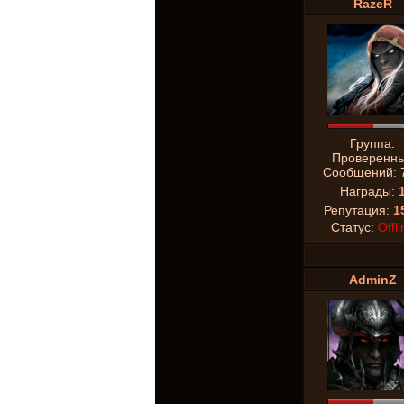
RazeR
Группа:
Проверенн
Сообщений:
Награды:
Репутация:
1
Статус:
Offli
AdminZ