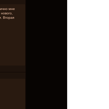
лично мне
 нового,
и. Вторая