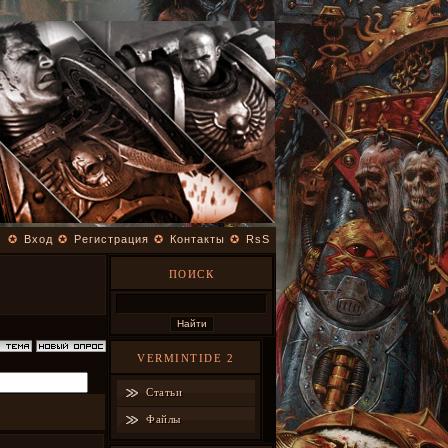
✪
Вход
✪
Регистрация
✪
Контакты
✪
RsS
ПОИСК
VERMINTIDE 2
Статьи
Файлы