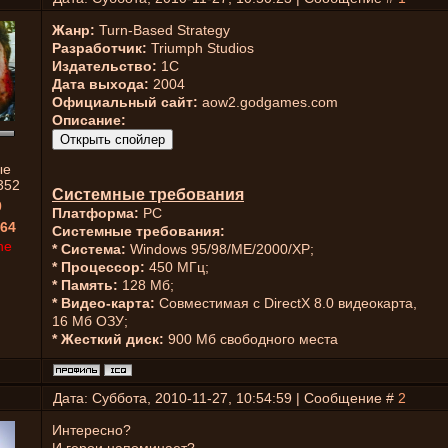
Жанр:
Turn-Based Strategy
Разработчик:
Triumph Studios
Издательство:
1C
Дата выхода:
2004
Официальный сайт:
aow2.godgames.com
Описание:
ые
352
Системные требования
0
Платформа:
PC
64
Системные требования:
ne
* Система:
Windows 95/98/ME/2000/XP;
* Процессор:
450 МГц;
* Память:
128 Мб;
* Видео-карта:
Совместимая с DirectX 8.0 видеокарта,
16 Мб ОЗУ;
* Жесткий диск:
900 Мб свободного места
Дата: Суббота, 2010-11-27, 10:54:59 | Сообщение #
2
Интересно?