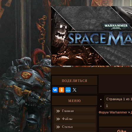
ПОДЕЛИТЬСЯ
Страница
1
из
МЕНЮ
1
Главная
Форум Warhammer
»
Файлы
Age of Wonders 
Статьи
Giks