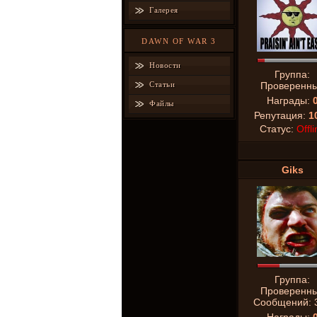
Галерея
DAWN OF WAR 3
Новости
Группа:
Статьи
Проверенн
Награды:
Файлы
Репутация:
1
Статус:
Offli
Giks
Группа:
Проверенн
Сообщений: