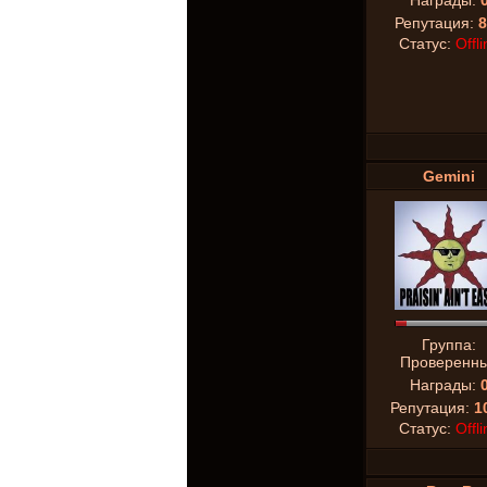
Награды:
Репутация:
8
Статус:
Offli
Gemini
Группа:
Проверенн
Награды:
Репутация:
1
Статус:
Offli