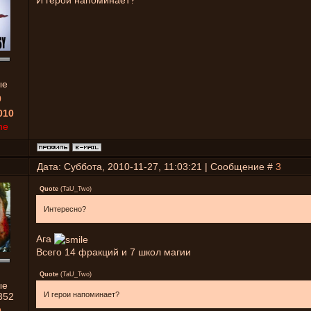
И герои напоминает?
ые
0
010
ne
Дата: Суббота, 2010-11-27, 11:03:21 | Сообщение #
3
Quote
(
TaU_Two
)
Интересно?
Ага
Всего 14 фракций и 7 школ магии
Quote
(
TaU_Two
)
ые
И герои напоминает?
352