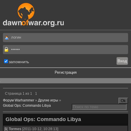
запомнить
Регистрация
.
Страница
1
из
1
1
Форум Warhammer
»
Другие игры
»
Global Ops: Commando Libya
Global Ops: Commando Libya
[
1
]
Tormes
[2011-10-12, 10:28:13]