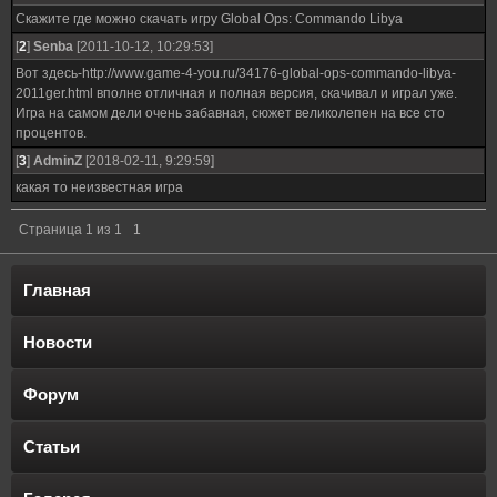
Скажите где можно скачать игру Global Ops: Commando Libya
[
2
]
Senba
[2011-10-12, 10:29:53]
Вот здесь-http://www.game-4-you.ru/34176-global-ops-commando-libya-
2011ger.html вполне отличная и полная версия, скачивал и играл уже.
Игра на самом дели очень забавная, сюжет великолепен на все сто
процентов.
[
3
]
AdminZ
[2018-02-11, 9:29:59]
какая то неизвестная игра
Страница
1
из
1
1
Главная
Новости
Форум
Статьи