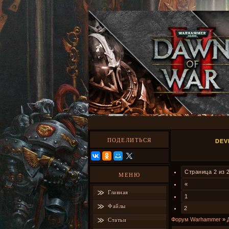
ПОДЕЛИТЬСЯ
DEV
Страница
2
из
МЕНЮ
«
Главная
1
Файлы
2
Форум Warhammer
»
Статьи