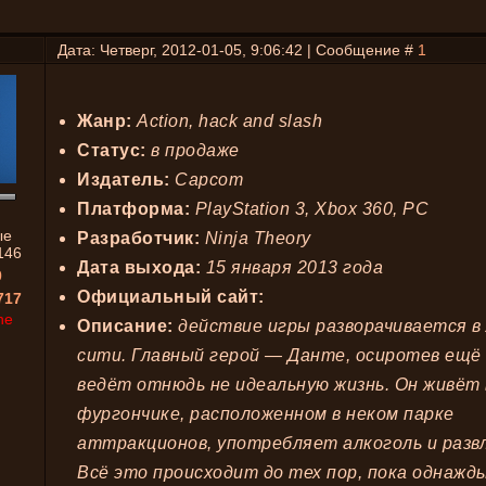
Дата: Четверг, 2012-01-05, 9:06:42 | Сообщение #
1
Жанр:
Action, hack and slash
Статус:
в продаже
Издатель:
Capcom
Платформа:
PlayStation 3, Xbox 360, PC
ые
Разработчик:
Ninja Theory
146
Дата выхода:
15 января 2013 года
0
Официальный сайт:
717
ne
Описание:
действие игры разворачивается в
сити. Главный герой — Данте, осиротев ещё
ведёт отнюдь не идеальную жизнь. Он живёт 
фургончике, расположенном в неком парке
аттракционов, употребляет алкоголь и разв
Всё это происходит до тех пор, пока однажды