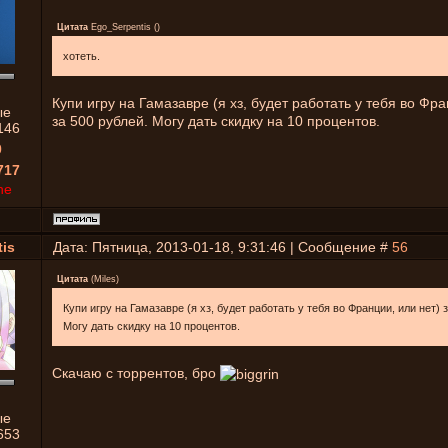
Цитата
Ego_Serpentis
(
)
хотеть.
Купи игру на Гамазавре (я хз, будет работать у тебя во Фра
ые
за 500 рублей. Могу дать скидку на 10 процентов.
146
0
717
ne
is
Дата: Пятница, 2013-01-18, 9:31:46 | Сообщение #
56
Цитата
(
Miles
)
Купи игру на Гамазавре (я хз, будет работать у тебя во Франции, или нет) 
Могу дать скидку на 10 процентов.
Скачаю с торрентов, бро
ые
653