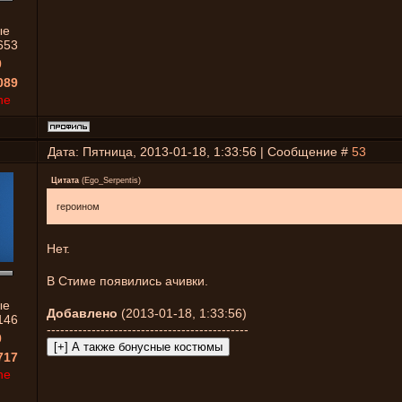
ые
653
0
089
ne
Дата: Пятница, 2013-01-18, 1:33:56 | Сообщение #
53
Цитата
(
Ego_Serpentis
)
героином
Нет.
В Стиме появились ачивки.
ые
Добавлено
(2013-01-18, 1:33:56)
146
---------------------------------------------
0
717
ne