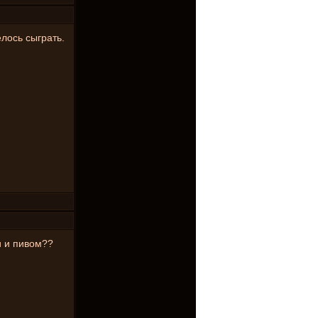
лось сыграть.
и и пивом??