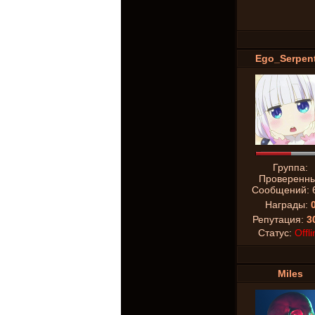
Ego_Serpent
Группа:
Проверенн
Сообщений:
Награды:
Репутация:
3
Статус:
Offli
Miles