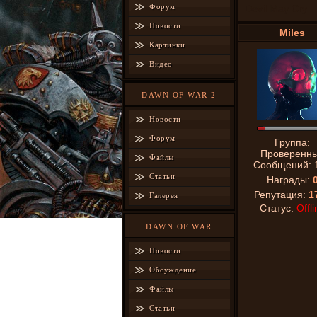
Форум
Devil May Cry
Новости
Miles
Картинки
Видео
DAWN OF WAR 2
Новости
Форум
Группа:
Проверенн
Файлы
Сообщений:
Статьи
Награды:
Репутация:
1
Галерея
Статус:
Offli
DAWN OF WAR
Новости
Обсуждение
Файлы
Статьи