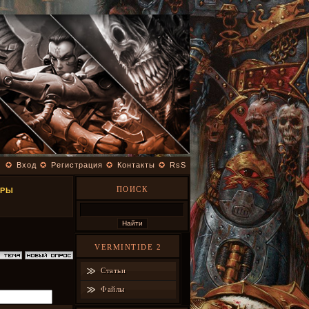
✪
Вход
✪
Регистрация
✪
Контакты
✪
RsS
ПОИСК
ГРЫ
VERMINTIDE 2
Статьи
Файлы