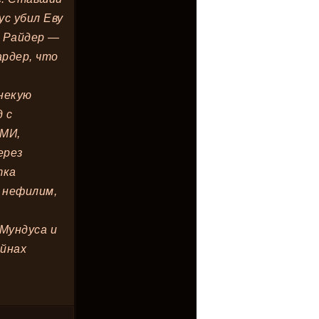
ус убил Еву
л Райдер —
рдер, что
некую
 с
СМИ,
ерез
тка
о нефилим,
Мундуса и
айнах