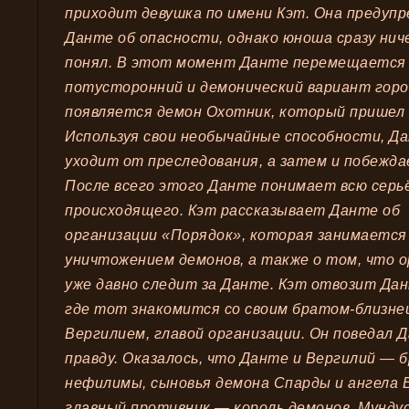
приходит девушка по имени Кэт. Она предуп
Данте об опасности, однако юноша сразу нич
понял. В этот момент Данте перемещается
потусторонний и демонический вариант горо
появляется демон Охотник, который пришел 
Используя свои необычайные способности, Д
уходит от преследования, а затем и побежда
После всего этого Данте понимает всю серь
происходящего. Кэт рассказывает Данте об
организации «Порядок», которая занимается
уничтожением демонов, а также о том, что 
уже давно следит за Данте. Кэт отвозит Да
где тот знакомится со своим братом-близне
Вергилием, главой организации. Он поведал 
правду. Оказалось, что Данте и Вергилий — 
нефилимы, сыновья демона Спарды и ангела 
главный противник — король демонов, Мунду