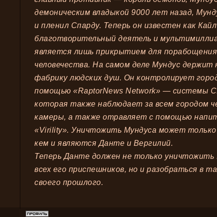
демоническим владыкой 9000 лет назад, Мунд
и пленил Спарду. Теперь он известен как Кай
благотворительный деятель и мультимиллиа
является лишь прикрытием для порабощения
человечества. На самом деле Мундус держит 
фабрику людских душ. Он контролирует город
помощью «RaptorNews Network» — системы 
которая также наблюдает за всем городом ч
камеры, а также отравляет с помощью напи
«Virility». Уничтожить Мундуса может тольк
кем и являются Данте и Вергилий.
Теперь Данте должен не только уничтожить 
всех его приспешников, но и разобраться в т
своего прошлого.