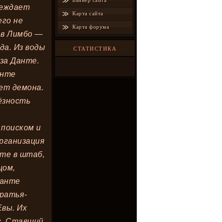
Баннер сайта
реждает
Карта сайта
его не
Карта форума
 в Лимбо —
да. Из воды
СТАТИСТИКА
за Данте.
анте
ет демона.
ёзность
 поиском и
организация
нте в штаб,
цом,
Данте
братья-
Евы. Их
с. Ставший