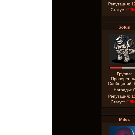
Репутация:
1
Статус:
Offli
Solun
Группа:
Проверенн
Сообщений:
Награды:
Репутация:
1
Статус:
Offli
Miles