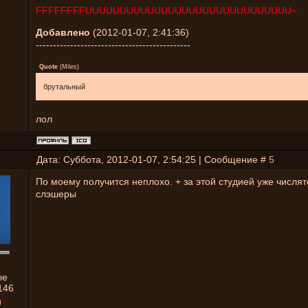
FFFFFFFFUUUUUUUUUUUUUUUUUUUUUUUUUUUUUU~
Добавлено
(2012-01-07, 2:41:36)
---------------------------------------------
Quote
(
Miles
)
брутальный
лол
Дата: Суббота, 2012-01-07, 2:54:25 | Сообщение #
5
По моему получится неплохо. + за этой студией уже числя
слэшеры
ые
146
0