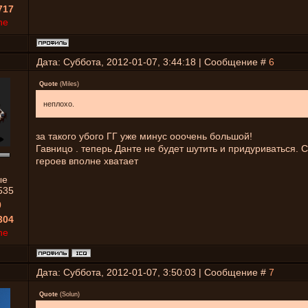
717
ne
Дата: Суббота, 2012-01-07, 3:44:18 | Сообщение #
6
Quote
(
Miles
)
неплохо.
за такого убого ГГ уже минус ооочень большой!
Гавницо . теперь Данте не будет шутить и придуриваться. 
героев вполне хватает
ые
535
0
304
ne
Дата: Суббота, 2012-01-07, 3:50:03 | Сообщение #
7
Quote
(
Solun
)