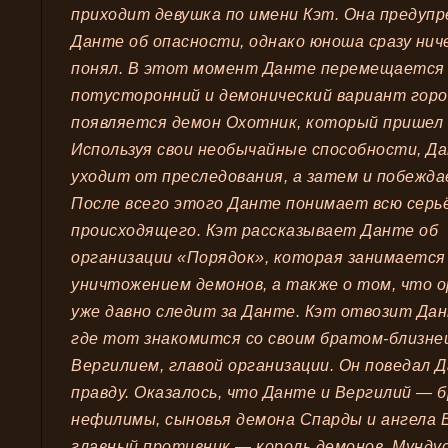
приходит девушка по имени Кэт. Она предуп
Данте об опасности, однако юноша сразу нич
понял. В этот момент Данте перемещается
потусторонний и демонический вариант горо
появляется демон Охотник, который пришел 
Используя свои необычайные способности, Д
уходит от преследования, а затем и побежда
После всего этого Данте понимает всю серь
происходящего. Кэт рассказывает Данте об
организации «Порядок», которая занимается
уничтожением демонов, а также о том, что 
уже давно следит за Данте. Кэт отвозит Да
где тот знакомится со своим братом-близне
Вергилием, главой организации. Он поведал 
правду. Оказалось, что Данте и Вергилий — 
нефилимы, сыновья демона Спарды и ангела 
главный противник — король демонов, Мунду