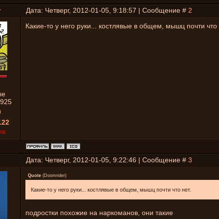
r
Дата: Четверг, 2012-01-05, 9:18:57 | Сообщение #
2
Какие-то у него руки... костлявые в общем, мышц почти что 
ые
925
0
122
ne
Дата: Четверг, 2012-01-05, 9:22:46 | Сообщение #
3
Quote
(
Doomrider
)
Какие-то у него руки... костлявые в общем, мышц почти что нет.
подростки похожие на наркоманов, они такие