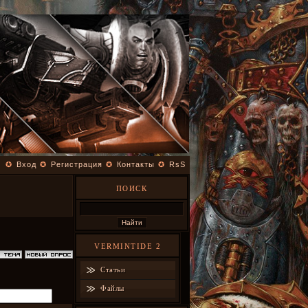
✪
Вход
✪
Регистрация
✪
Контакты
✪
RsS
ПОИСК
VERMINTIDE 2
Статьи
Файлы