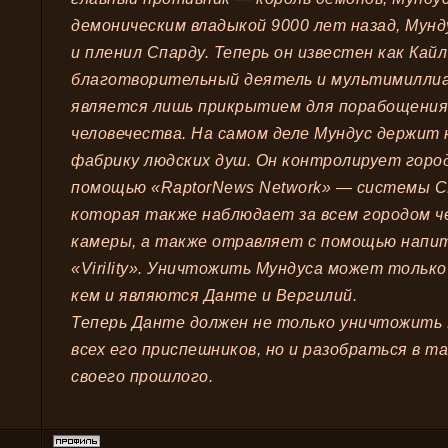
демоническим владыкой 9000 лет назад, Мунд
и пленил Спарду. Теперь он известен как Кай
благотворительный деятель и мультимиллиа
является лишь прикрытием для порабощения
человечества. На самом деле Мундус держит 
фабрику людских душ. Он контролирует город
помощью «RaptorNews Network» — системы 
которая также наблюдает за всем городом ч
камеры, а также отравляет с помощью напи
«Virility». Уничтожить Мундуса может тольк
кем и являются Данте и Вергилий.
Теперь Данте должен не только уничтожить 
всех его приспешников, но и разобраться в т
своего прошлого.