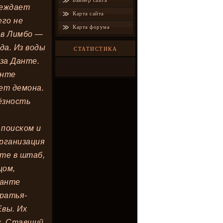
Баннер сайта
реждает
Карта сайта
его не
Карта форума
 в Лимбо —
да. Из воды
СТАТИСТИКА
за Данте.
анте
ет демона.
ёзность
 поиском и
организация
нте в штаб,
цом,
Данте
братья-
Евы. Их
с. Ставший