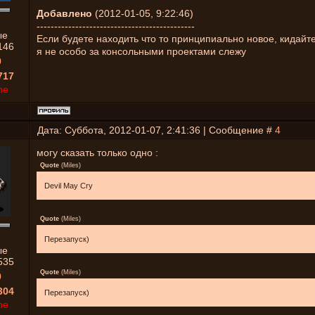
Добавлено
(2012-01-05, 9:22:46)
---------------------------------------------
ые
Если будете находить что то принципиально новое, кидайте
146
я не особо за консольными проектами слежу
0
717
ne
Дата: Суббота, 2012-01-07, 2:41:36 | Сообщение #
4
могу сказать только одно :
Quote
(
Miles
)
Devil May Cry
Quote
(
Miles
)
Перезапуск)
ые
535
Quote
(
Miles
)
0
304
Перезапуск)
ne