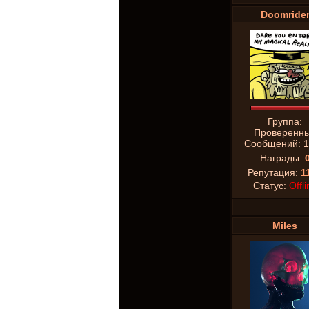
Doomride
Группа:
Проверенн
Сообщений:
1
Награды:
Репутация:
1
Статус:
Offli
Miles