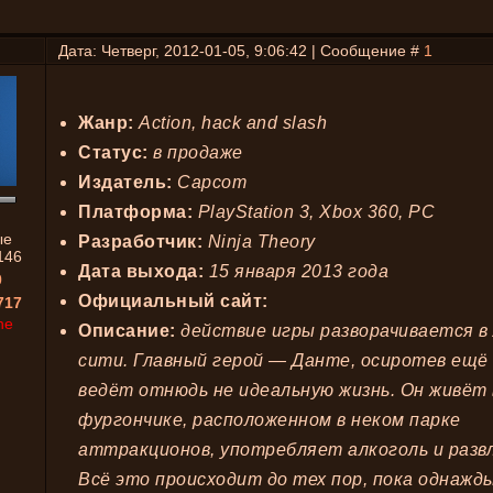
Дата: Четверг, 2012-01-05, 9:06:42 | Сообщение #
1
Жанр:
Action, hack and slash
Статус:
в продаже
Издатель:
Capcom
Платформа:
PlayStation 3, Xbox 360, PC
ые
Разработчик:
Ninja Theory
146
Дата выхода:
15 января 2013 года
0
Официальный сайт:
717
ne
Описание:
действие игры разворачивается в
сити. Главный герой — Данте, осиротев ещё
ведёт отнюдь не идеальную жизнь. Он живёт 
фургончике, расположенном в неком парке
аттракционов, употребляет алкоголь и разв
Всё это происходит до тех пор, пока однажды