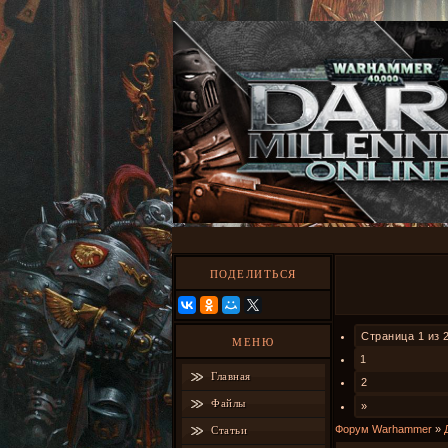
ПОДЕЛИТЬСЯ
Страница
1
из
МЕНЮ
1
Главная
2
Файлы
»
Форум Warhammer
»
Статьи