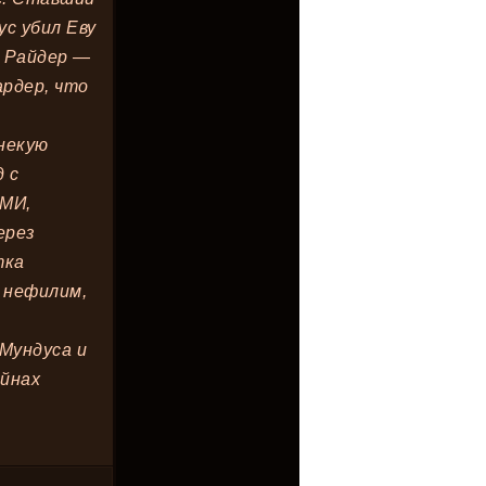
ус убил Еву
л Райдер —
рдер, что
некую
 с
СМИ,
ерез
тка
о нефилим,
Мундуса и
айнах