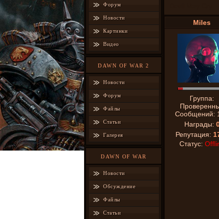
Форум
Devil May Cry
Новости
Miles
Картинки
Видео
DAWN OF WAR 2
Новости
Форум
Группа:
Проверенн
Файлы
Сообщений:
Статьи
Награды:
Репутация:
1
Галерея
Статус:
Offli
DAWN OF WAR
Новости
Обсуждение
Файлы
Статьи