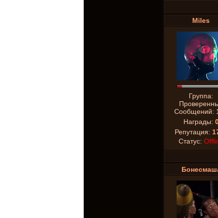
Miles
Группа:
Проверенн
Сообщений:
Награды:
Репутация:
1
Статус:
Offli
Бонесмаш