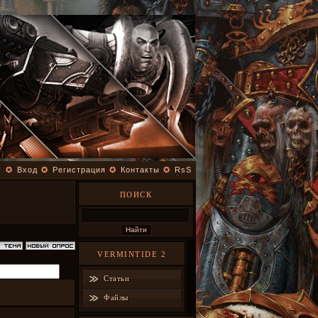
✪
Вход
✪
Регистрация
✪
Контакты
✪
RsS
ПОИСК
VERMINTIDE 2
Статьи
Файлы