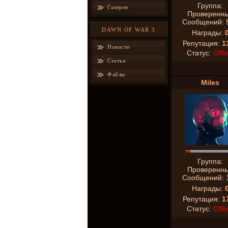
Группа:
Галерея
Проверенн
Сообщений:
DAWN OF WAR 3
Награды:
Репутация:
1
Новости
Статус:
Offli
Статьи
Файлы
Miles
Группа:
Проверенн
Сообщений:
Награды:
Репутация:
1
Статус:
Offli