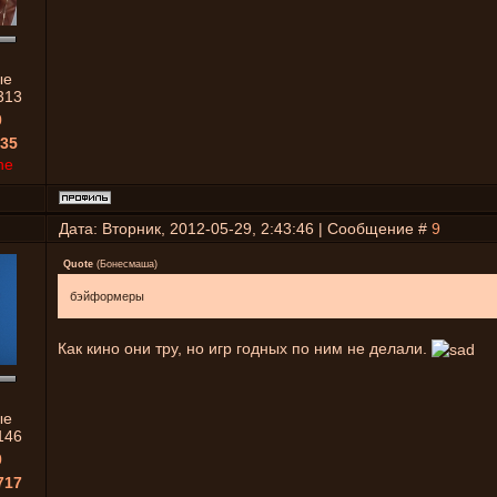
ые
313
0
35
ne
Дата: Вторник, 2012-05-29, 2:43:46 | Сообщение #
9
Quote
(
Бонесмаша
)
бэйформеры
Как кино они тру, но игр годных по ним не делали.
ые
146
0
717