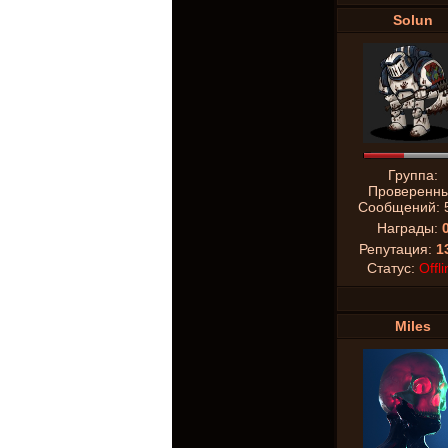
Solun
Группа:
Проверенн
Сообщений:
Награды:
Репутация:
1
Статус:
Offli
Miles