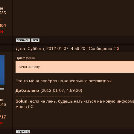
ые
535
0
304
ne
Дата: Суббота, 2012-01-07, 4:59:20 | Сообщение #
3
Quote
(
Solun
)
зачет за тему
Что то меня попёрло на консольные эксклюзивы
Добавлено
(2012-01-07, 4:59:20)
---------------------------------------------
ые
Solun
, если не лень, будешь натыкаться на новую информ
146
мне в ЛС
0
717
ne