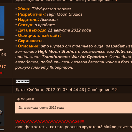
•
Жанр:
Third-person shooter
•
Разработчик:
High Moon Studios
•
Издатель:
Activision
•
Статус:
в продаже
•
Дата выхода:
21 августа 2012 года
•
Официальный сайт:
•
Скриншоты:
•
Описание:
это шутер от третьего лица, разрабатыв
ые
компанией
High Moon Studios
и издательством
Activisi
146
продолжает
Transformers: War for Cybertron
. Очередная
0
автоботов, победить своих врагов десептиконов в бою 
717
родную планету Кибертрон.
ne
Дата: Суббота, 2012-01-07, 4:44:46 | Сообщение #
2
Quote
(
Miles
)
Дата выхода: осень 2012 года
WAAAAAAAAAAAAAAAAAAAAAGH!!!
фап фап хотеть . вот это реально крутотень! Майлс ,зачет 