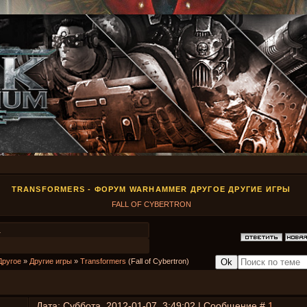
TRANSFORMERS - ФОРУМ WARHAMMER ДРУГОЕ ДРУГИЕ ИГРЫ
FALL OF CYBERTRON
1
Другое
»
Другие игры
»
Transformers
(Fall of Cybertron)
Дата: Суббота, 2012-01-07, 3:49:02 | Сообщение #
1