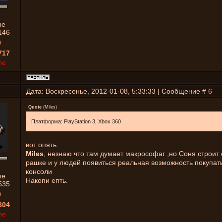
ые
146
0
717
ne
Дата: Воскресенье, 2012-01-08, 5:33:33 | Сообщение #
6
Quote
(
Miles
)
Платформа: PlayStation 3, Xbox 360
вот опять.
Miles
, незнаю что там думает макрософаг ,но Соня строит 
рашке и у людей появиться реальная возможность покупат
консоли
ые
Накопи епть.
535
0
304
ne