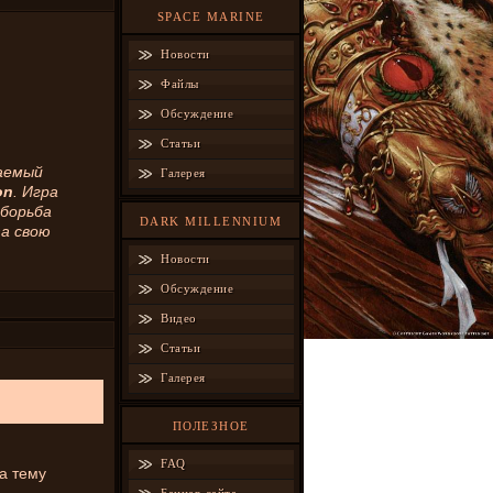
SPACE MARINE
Новости
Файлы
Обсуждение
Статьи
аемый
Галерея
on
. Игра
 борьба
DARK MILLENNIUM
за свою
Новости
Обсуждение
Видео
Статьи
Галерея
ПОЛЕЗНОЕ
FAQ
за тему