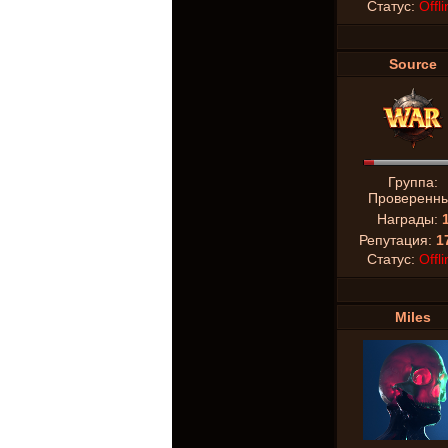
Статус:
Offli
Source
Группа:
Проверенн
Награды:
Репутация:
1
Статус:
Offli
Miles