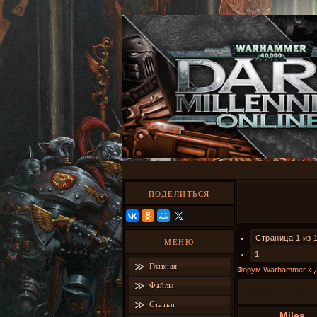
ПОДЕЛИТЬСЯ
Страница
1
из
МЕНЮ
1
Главная
Форум Warhammer
»
Файлы
Transformers
Статьи
Miles