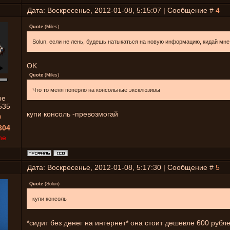
Дата: Воскресенье, 2012-01-08, 5:15:07 | Сообщение #
4
Quote
(
Miles
)
Solun, если не лень, будешь натыкаться на новую информацию, кидай мне
OK.
Quote
(
Miles
)
Что то меня попёрло на консольные эксклюзивы
ые
535
купи консоль -превозмогай
0
304
ne
Дата: Воскресенье, 2012-01-08, 5:17:30 | Сообщение #
5
Quote
(
Solun
)
купи консоль
*сидит без денег на интернет* она стоит дешевле 600 рубл