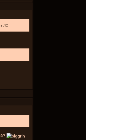
 в ЛС
ей?