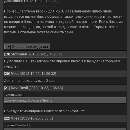
Добавлено
(2013-10-21, 7:34:49)
---------------------------------------------
Произошла утечка версии для PS 3. Из замеченного лично мною
выделяется низкий фпс в общем, а также подвисания игры в частности,
не говоря о большом количестве недоработок механики. Бои с боссами
вполне зрелищны, но, на мой взгляд, слишком лёгкие. Город кажется
пустым. Остальное можете оценить сами.
[
19
]
Stormhell
[2013-10-21, 8:02:54]
Ну по виду 1 в 1 как arkham city, впрочем иного я и не ждал (в хорошем
смысле).
[
20
]
Miles
[2013-10-22, 11:26:32]
Доступна предзагрузка в Steam.
[
21
]
DaveDevil
[2013-10-22, 1:36:43]
Цитата
Miles
(
)
Доступна предзагрузка в Steam.
Приеду с командировки будет во что поиграть ^^
[
22
]
Miles
[2013-10-25, 3:58:51]
Цитата
DaveDevil
(
)