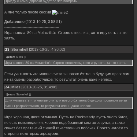
Приеду с командировки будет во что поиграть
А мне только после сессии
Добавлено
(2013-10-25, 3:58:51)
---------------------------------------------
Игра вышла. 80 на Metacritic'е. Строго отнеслись, хотя игру есть за что
хаять.
[
23
]
Stormhell
[2013-10-25, 4:30:02]
Цитата
Miles
(
)
Игра вышла. 80 на Metacritic'е. Строго отнеслись, хотя игру есть за что хаять.
Если учитывать что многие считали нового бэтмена будущим провалом
из-за смены разработчиков, то результат очень даже неплох.
[
24
]
Miles
[2013-10-25, 8:14:06]
Цитата
Stormhell
(
)
Если учитывать что многие считали нового бэтмена будущим провалом из-за
смены разработчиков, то результат очень даже неплох.
Игра хорошая, даже отличная. Пусть не Rocksteady, пусть много багов,
но есть нововведения, хорошо подобранный состав озвучки, а также
сюжет без претензий с кучей качественных побочек. Просто наглёж со
стороны некоторых игрожуров.