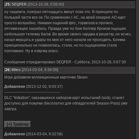
[
25
]
SEQFER
[2013-10-26, 0:06:40]
ну тащемта, поиграл пятнадцать минут пока что. В принципе по
большей части все ок. По сравнению с АС, на моей пекарне АО идет
просто волшебно. Никаких падений фпс, тормозов и прочего,
оптимизация зашибись. Правда уже по бою Киллер Кроком ощущаю
небольшую тележку багов. Во время своего чарджа в решетку, он исчез,
начал мерцать и удары по мне от него начали не проходить. Боевка
принципиально не поменялась, стала, но по ощущениям стала
поплавнее. Ну и озвучка класс.
Сообщение отредактировал
SEQFER
-
Суббота, 2013-10-26, 0:07:30
[
26
]
Miles
[2014-03-04, 9:34:09]
Игре добавили коллекционные карточки Steam
Добавлено
(2013-12-02, 8:03:37)
---------------------------------------------
DLC "Initiation", оказавшееся набором карт испытаний (sick), станет
доступно для покупки (бесплатно для обладателей Season Pass) уже
завтра.
Добавлено
(2014-03-04, 9:32:58)