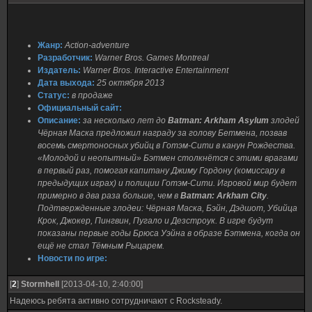
Жанр:
Action-adventure
Разработчик:
Warner Bros. Games Montreal
Издатель:
Warner Bros. Interactive Entertainment
Дата выхода:
25 октября 2013
Статус:
в продаже
Официальный сайт:
Описание:
за несколько лет до
Batman: Arkham Asylum
злодей
Чёрная Маска предложил награду за голову Бетмена, позвав
восемь смертоносных убийц в Готэм-Сити в канун Рождества.
«Молодой и неопытный» Бэтмен столкнётся с этими врагами
в первый раз, помогая капитану Джиму Гордону (комиссару в
предыдущих играх) и полиции Готэм-Сити. Игровой мир будет
примерно в два раза больше, чем в
Batman: Arkham City
.
Подтвержденные злодеи: Чёрная Маска, Бэйн, Дэдшот, Убийца
Крок, Джокер, Пингвин, Пугало и Дезстроук. В игре будут
показаны первые годы Брюса Уэйна в образе Бэтмена, когда он
ещё не стал Тёмным Рыцарем.
Новости по игре:
[
2
]
Stormhell
[2013-04-10, 2:40:00]
Надеюсь ребята активно сотрудничают с Rocksteady.