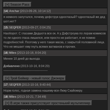
[
14
]
Anchar
[2013-09-26, 10:14:12]
я немного запутался, почему дефструк одноглазый? одноглазый же дед
шот.нет?
[
15
]
SEQFER
[2013-09-27, 0:04:25]
Наоборот. С глазами Дедшота все ок. А у Дэфстроука по лорам комиксов
то ли одного глаза лишился, или просто не работает, я не помню
подробностей. Поэтому у него такая маска, с закрытой половиной лица.
Что не мешает ему гнуть всяких ватманов и прочих.
[
16
]
Miles
[2013-10-16, 8:04:20]
Менее 10 дней до выхода.
Добавлено
(2013-10-16, 8:04:20)
---------------------------------------------
[
17
]
SEQFER
[2013-10-16, 9:40:44]
Норм голос, годная замена нашему-все-Люку Скайокеру.
[
18
]
Miles
[2013-10-21, 7:34:49]