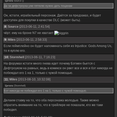
Цитата
Source
(
)
Да за дефстроука уже пятюлю нужно дать поцанам
Он, кстати, играбельный персонаж. Даётся за предзаказ, и будет
доступен для покупки в качестве DLC (может быть).
[
8
]
Source
[2013-06-11, 2:41:54]
чёрт. ему на броне N7 не хватает
[
9
]
Miles
[2013-06-11, 2:58:33]
Если геймплейно он будет напоминать себя из Injustice: Gods Among Us,
то я куплю его.
[
10
]
Stormhell
[2013-06-11, 7:16:23]
На форумах кстати много гнева идет почему Бэтмен бьется с
Дефтроуком на равных, ведь в комиксе он рвет все и вся и бэт никогда не
побеждал его 1 на 1, только с чужой помощью.
[
11
]
Miles
[2013-08-10, 10:32:08]
Цитата
(
Stormhell
)
Бэт никогда не побеждал его 1 на 1, только с чужой помощью.
Делаем ставку на то, что оба персонажа молодые. Также можно
обратить внимание на то, что в трейлере не показали, кто же таки
победил.