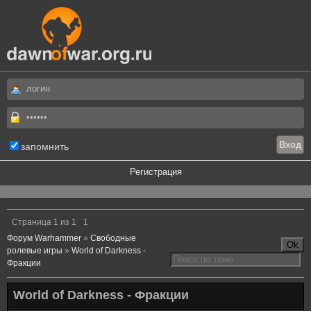
запомнить
Регистрация
.
Страница
1
из
1
1
Форум Warhammer
»
Свободные
ролевые игры
»
World of Darkness -
Фракции
World of Darkness - Фракции