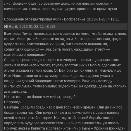
Лист фракции будет со временем дополнятся новыми кланами и
изменениями в связи с переходом в другие временные промежутки.
Сообщение отредактировал
Aurik
-
Воскресенье, 2013-01-27, 4:11:11
[
4
]
Aurik
[2013-01-22, 11:48:53]
Вампиры.
Трупы-кровососы, вернувшиеся из могил, чтобы вкушать кровь
живых. Монстры, обреченные на ад, но избегающие наказания, крадя
чужую жизнь. Чувственные хищники, питающиеся невинными,
сопротивляющимися — или, быть может, жаждущими этого? —
мужчинами и женщинами.
С начала времен люди говорят о вампирах — нежити, демонических
духах в человеческих телах, трупах, восставших из могил, одержимых
жгучей жаждой теплой крови. От Венгрии до Гонконга, от Нью-Дели до
Нью-Йорка, люди по всему миру познали дрожь сладкого ужаса в
ожидании деяний бродящих в ночи вампиров. Вампиры повсюду — в
книгах, фильмах, телесериалах, видеоиграх, на одежде, даже на хлопьях
для завтрака.
Но это все — не более чем мифы, правда?
Неправда.
Вампиры бродили среди нас с доисторических времен. Они до сих пор
бродят среди нас. Они вели тайную и великую войну с самых ранних
ночей человеческой истории. И исход этой вечной борьбы может
определить будущее человечества — или его окончательную гибель.
Пример анкеты Каинита в ролевой игре «Мир Тьмы – Хроники Джихада»