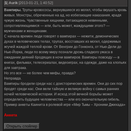
[
1
]
Aurik
[2013-01-21, 1:40:52]
Вампиры.
Трупы-кровососы, вернувшиеся из могил, чтобы вкушать кровь
живых. Монстры, обреченные на ад, но избегающие наказания, крадя
чужую жизнь. Чувственные хищники, питающиеся невинными,
сопротивляющимися — или, быть может, жаждущими этого? —
мужчинами и женщинами.
С начала времен люди говорят о вампирах — нежити, демонических
духах в человеческих телах, трупах, восставших из могил, одержимых
жгучей жаждой теплой крови. От Венгрии до Гонконга, от Нью-Дели до
Нью-Йорка, люди по всему миру познали дрожь сладкого ужаса в
ожидании деяний бродящих в ночи вампиров. Вампиры повсюду — в
книгах, фильмах, телесериалах, видеоиграх, на одежде, даже на хлопьях
для завтрака.
Но это все — не более чем мифы, правда?
Неправда.
Вампиры бродили среди нас с доисторических времен. Они до сих пор
бродят среди нас. Они вели тайную и великую войну с самых ранних
ночей человеческой истории. И исход этой вечной борьбы может
определить будущее человечества — или его окончательную гибель.
Пример анкеты Каинита в ролевой игре «Мир Тьмы – Хроники Джихада»
Анкета