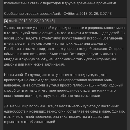
изменениями в связи с переходом в другие временные промежутки.
Сообщение отредактировал
Aurik
-
Суббота, 2013-01-26, 3:07:43
[
3
]
Aurik
[2013-01-22, 10:05:45]
Ты шел по жизни уверенный в упорядоченности и рациональности мира,
в то, что наукой можно объяснить все, а мифы и легенды – для детей. Ты
носил шоры, надетые столетиями искусственной истории. Все уверены
в ней, а если ты не согласен – то ты псих, чудак или шарлатан.
Проблема в том, что мир, в котором уверены люди, безопасен. Он прост,
обычен и в нем все имеет объяснение. Все могут получить хавчик в
Макдаке и скучную работу, не беспокоясь о таких диких штучках, как
демоны или магические заклинания.
Но ты иной. Ты думал, что с катушек слетел, когда увидел, что
происходит на самом деле, так? Та непрестанная головная боль,
наверное, из-за опухоли и у тебя просто галлюцинации – так? Удобный
способ уйти от мысли, что твое неожиданное открытие магии – это
постижение истины, которую от тебя всю жизнь скрывали.
Да, магии. Мир полон ею. Все, от неоязыческих культов до восточных
единоборств и новейших технологий, оставляет ее след в мире. Однако,
в отличие от дней прошлого, она тиха, незаметна и тщательно
скрывается от обычных людей.