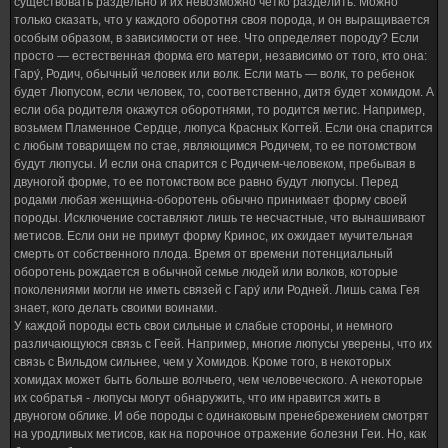
существовать раздельно и их невозможно четко разделить. Можно
только сказать, что у каждого оборотня своя порода, и он выращивается
особым образом, в зависимости от нее. Что определяет породу? Если
просто — естественная форма его матери, независимо от того, кто она:
Гару́, Родич, обычный человек или волк. Если мать — волк, то ребенок
будет Люпусом, если человек, то, соответственно, дитя будет хомидом. А
если оба родителя окажутся оборотнями, то родится метис. Например,
возьмем Пламенное Сердце, люпуса Красных Когтей. Если она спарится
с любым товарищем по стае, являющимся Родичем, то ее потомством
будут люпусы. И если она спарится с Родичем-человеком, пребывая в
двуногой форме, то ее потомством все равно будут люпусы. Перед
родами любая женщина-оборотень обычно принимает форму своей
породы. Исключение составляют лишь те несчастные, что вынашивают
метисов. Если они не примут форму Кринос, их ожидает мучительная
смерть от собственного плода. Время от времени потенциальный
оборотень рождается в обычной семье людей или волков, которые
поколениями могли не иметь связей с Гару́ или Родней. Лишь сама Гея
знает, кого делать своими воинами.
У каждой породы есть свои сильные и слабые стороны, и немного
различающуюся связь с Геей. Например, многие люпусы уверены, что их
связь с Вильдом сильнее, чем у Хомидов. Кроме того, в некоторых
хомидах может быть больше волчьего, чем человеческого. А некоторые
их собратья - люпусы могут обнаружить, что им нравится жить в
двуногом облике. И обе породы с одинаковым пренебрежением смотрят
на уродливых метисов, как на порочное отражение болезни Геи. Но, как