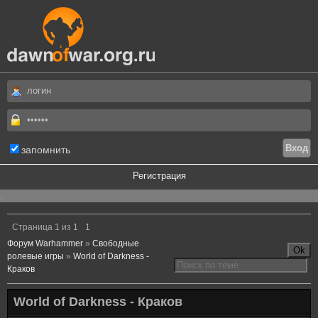
запомнить
Регистрация
.
Страница
1
из
1
1
Форум Warhammer
»
Свободные
ролевые игры
»
World of Darkness -
Краков
World of Darkness - Краков