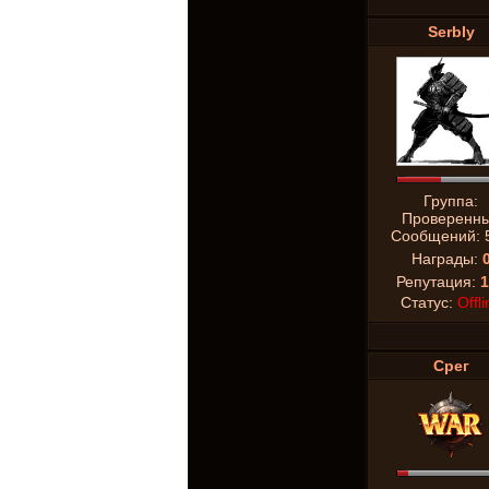
SerbIy
Группа:
Проверенн
Сообщений:
Награды:
Репутация:
1
Статус:
Offli
Срег