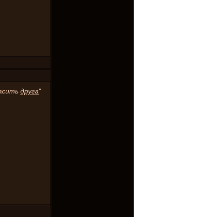
асить
друга
"