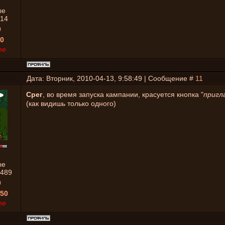
ые
14
0
0
ne
Дата: Вторник, 2010-04-13, 9:58:49 | Сообщение #
11
Срег
, во время запуска кампании, красуется кнопка "
пригл
(как видишь только одного)
ые
489
0
50
ne