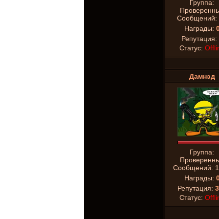
Группа:
Проверенн
Сообщений:
Награды:
Репутация:
Статус:
Offli
Дамнэд
Группа:
Проверенн
Сообщений:
1
Награды:
Репутация:
3
Статус:
Offli