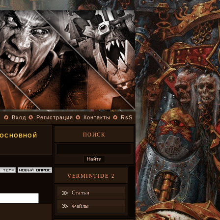
✪
Вход
✪
Регистрация
✪
Контакты
✪
RsS
ПОИСК
I ОСНОВНОЙ
VERMINTIDE 2
Статьи
Файлы