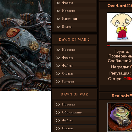
Форум
OverLord21
Новости
Картинки
Видео
DAWN OF WAR 2
Новости
Группа:
Проверенн
Форум
Сообщений
Файлы
Награды:
Репутация:
Статьи
Статус:
Offli
Галерея
DAWN OF WAR
RealnoisE
Новости
Обсуждение
Файлы
Статьи