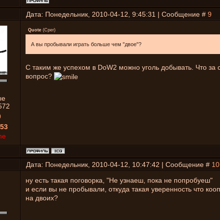
Дата: Понедельник, 2010-04-12, 9:45:31 | Сообщение #
9
Quote
(
Срег
)
А вы пробывали играть больше чем "двое"?
С таким же успехом в DoW2 можно уголь добывать. Что за
вопрос?
ые
572
0
53
ne
Дата: Понедельник, 2010-04-12, 10:47:42 | Сообщение #
10
ну есть такая поговорка, "Не узнаеш, пока не попробуеш"
и если вы не пробывали, откуда такая уверенность что коо
на двоих?