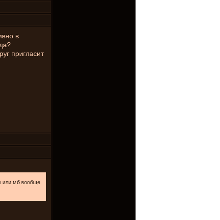
ивно в
да?
руг пригласит
м или мб вообще