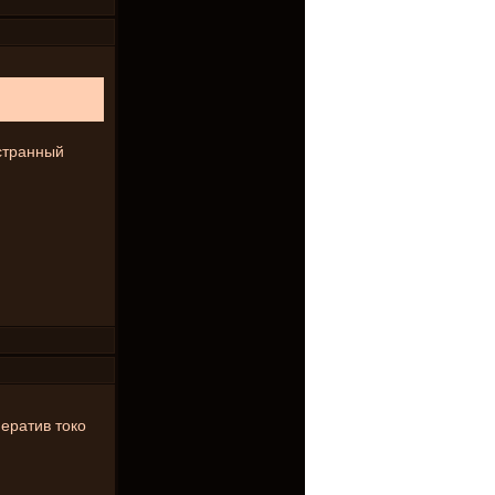
 странный
ператив токо