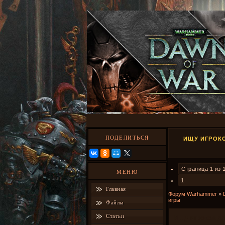
ПОДЕЛИТЬСЯ
ИЩУ ИГРОК
Страница
1
из
МЕНЮ
1
Главная
Форум Warhammer
»
игры
Файлы
Статьи
Ищу игроков д