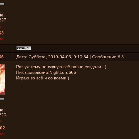
ые
227
0
63
ne
66
Дата: Суббота, 2010-04-03, 9:10:34 | Сообщение #
3
Раз уж тему ненужную всё равно создали...)
Ник лайвовский:NightLord666
Играю во всё и со всеми.)
ые
220
0
02
ne