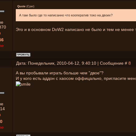
Quote
(
Срег
)
А там было где то написанно что кооператив токо на двоих?
ые
370
Это и в основном DoW2 написано не было и тем не менее т
0
56
ne
Дата: Понедельник, 2010-04-12, 9:40:10 | Сообщение #
8
А вы пробывали играть больше чем "двое"?
И у кого есть аддон с хаосом оффицально, пригласите ме
ые
14
0
0
ne