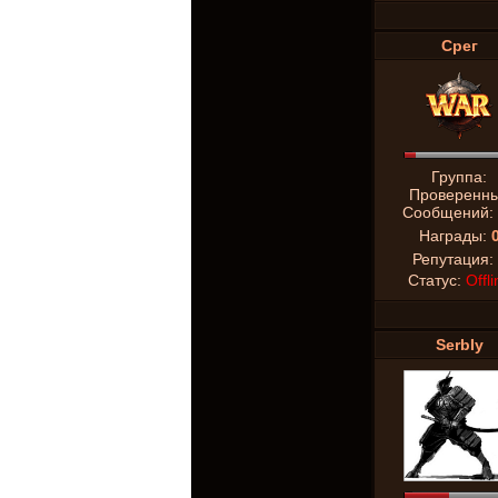
Срег
Группа:
Проверенн
Сообщений:
Награды:
Репутация:
Статус:
Offli
SerbIy