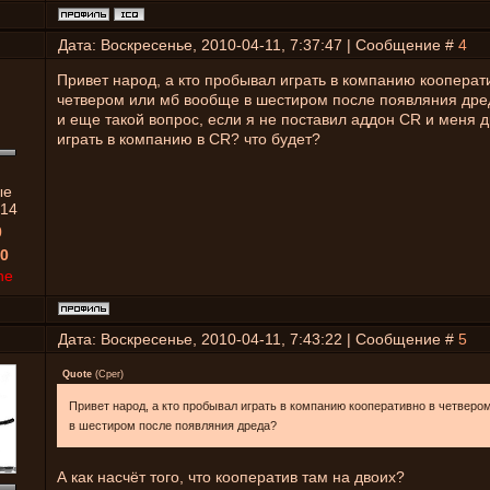
Дата: Воскресенье, 2010-04-11, 7:37:47 | Сообщение #
4
Привет народ, а кто пробывал играть в компанию кооперат
четвером или мб вообще в шестиром после появляния дре
и еще такой вопрос, если я не поставил аддон CR и меня д
играть в компанию в CR? что будет?
ые
14
0
0
ne
Дата: Воскресенье, 2010-04-11, 7:43:22 | Сообщение #
5
Quote
(
Срег
)
Привет народ, а кто пробывал играть в компанию кооперативно в четверо
в шестиром после появляния дреда?
А как насчёт того, что кооператив там на двоих?