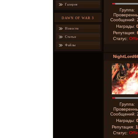
Галерея
Группа:
Проверенн
DAWN OF WAR 3
Сообщений:
Награды:
Новости
Репутация:
Статьи
Статус:
Offli
Файлы
NightLord6
Группа:
Проверенн
Сообщений:
Награды:
Репутация:
1
Статус:
Offli