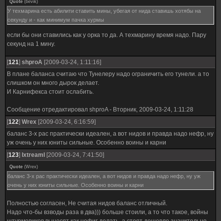
Quote
(
bevik
)
У техмарина есть абилити ставить мины, убегая от нида ставишь хотябы на
секунду и - как минимум пачка хурмы
если бы они ставились как у орка то да. А техмарину время надо. Пару
секунд на 1 мину.
[
121
]
shproA
[2009-03-24, 1:11:16]
В плане баланса считаю что Тунелеру надо ограничить его тунели. а то
слишком он много дырок делает.
И Карнифекса стоит ослабить.
Сообщение отредактировал
shproA
-
Вторник, 2009-03-24, 1:11:28
[
122
]
Wrex
[2009-03-24, 6:16:59]
баланс 3-х рас практически идеален, а вот нидов и правда надо нефр, ну
уж очень у них юниты сильные. Особенно воины и карни
[
123
]
IxtreamI
[2009-03-24, 7:41:50]
Quote
(
Wrex
)
баланс 3-х рас практически идеален, а вот нидов и правда надо нефр, ну уж
очень у них юниты сильные. Особенно воины и карни
Полностью согласен, Не считая нидов баланс отличный.
Надо что-бы взводы раза в два))) больше стоили, а то что такое, войны