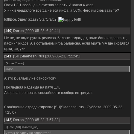
Патч 1.3.1 вообще не считаю за патч. А качал 4 часа.
У них в чейджлоге всегда не вся инфа, а 50%. Чего им скрывать то?
[off]Всё. Ушел ждать StarCraft 2.
[/off]
[
140
]
Deron
[2009-05-23, 6:49:44]
Не не, не надо ругать реликов, баланс подождет, надо баги исправлять,
пафинг, нидов. А в остальном игра балансна, если брать МА где сходятся
орки, см, ухи.
[
141
]
[SH]Slaanesh_rus
[2009-05-23, 7:22:45]
Quote
(
Deron
)
нидов
А это к балансу не относится?
Последняя надежда на патч 1.4.
А фраза про новые способности вообще интригует.
Сообщение отредактировал
[SH]Slaanesh_rus
-
Суббота, 2009-05-23,
7:25:07
[
142
]
Deron
[2009-05-23, 7:57:38]
Quote
(
|SH|Slaanesh_rus
)
А это к балансу не относится?