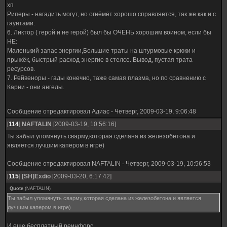
хп
Риперы - нагадить могут, но огнёмёт хорошо справляется, так же как и с
гаунтами.
6. Ликтор ( герой и не герой) был бы ОЧЕНЬ хорошим воином, если бы
НЕ:
Маленький запас энергии,Большие траты на штурмовые крюки и
прыжёк, быстрый расход энергие в стелсе. Вывод, пустая трата
ресурсов.
7. Рейвеноры - гады конечно, таже самая плазма, но по сравнению с
Карни - они ангелы.
Сообщение отредактировал
Адиас
-
Четверг, 2009-03-19, 9:06:48
[
114
]
NAFTALIN
[2009-03-19, 10:56:16]
Ты забыл упомянуть сварму,которая сделана из железобетона и
является лучшим капером в игре)
Сообщение отредактировал
NAFTALIN
-
Четверг, 2009-03-19, 10:56:53
[
115
]
[SH]Exdio
[2009-03-20, 6:17:42]
Quote
(
NAFTALIN
)
Ты забыл упомянуть сварму,которая сделана из железобетона и является
лучшим капером в игре)
И еще бесплатный реинфорс..