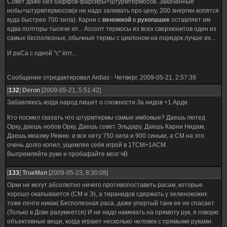
Совет даже без баффов фарсиры>штурмтермосов. Закачанные
нобы>штурмтермосов(и не надо заливать про цену, 200 энергии копятся
куда быстрее 700 зила). Карни с
веномкой
в
рукопашке
оставляет им
едва полторы тысячи хп... Ассолт термосы из всех сверхюнитов один из
самых бесполезных, обычные термы с циклоном на порядок лучше их...
И раСа с одной "с" ёпт...
Сообщение отредактировал
Ardias
-
Четверг, 2009-05-21, 2:57:39
[
132
]
Deron
[2009-05-21, 5:51:42]
Забавляюсь когда народ пишет о сложности За нидов +1 Арди.
Кто посмел сказать что штурмтермы самые имбовые? Даешь лютед
Орку, даешь нобов Орку, Даешь совет Эльдару, Даешь Карни Нидам,
Даешь миазму Ревню. и все нету 750 зила и 900 синьки, а СМ на это
очень долго копил, ущемляя себя игрой в 1ТСМ+1АСМ.
Выпремляйте руки и пробафайте мозг чВ
[
133
]
TrueMan
[2009-05-23, 8:30:08]
Орки не могут абсолютно ничего противопоставить расам, которые
хорошо окапываются (СМ и Э), а тиранидов сдержать у зеленокожих
тоже почти никак( Бесполезная раса, даже упертый танк ее не спасает
(Только в Дове разумеется) И не надо намекать на прямоту рук, я говорю
объективные вещи, когда играют несколько человек с прямыми руками.