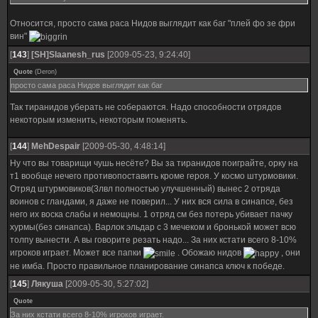
Относится, просто сама раса Нидов выглядит как баг "плей фо зе фри
вин"
[
143
]
[SH]Slaanesh_rus
[2009-05-23, 9:24:40]
Quote
(
Deron
)
просто сама раса Нидов выглядит как баг
Так тиранидов уберать не собераются. Надо способности отрядов
некоторым изменить, некоторым поменять.
[
144
]
MehDespair
[2009-05-30, 4:48:14]
Ну что вы товарищи чушь несёте? Вы за тиранидов поиграйте, орку на
т1 вообще нечего противопоставить кроме героя. У космо штурмовики.
Отряд штурмовиков(3лвл полностью улучшенный) вынес 2 отряда
воинов с гландами, я даже не поверил... У них вся сила в синапсе, без
него их воска слабы и немощны. 1 отряд см без потерь убивает пачку
хурмы(без синапса). Варлок эльдар с 3 мечеком и бронькой может всю
толпу вынести. А вы говорите резать надо... За них кстати всего 8-10%
игроков играет. Может все папки
. Обожаю нидов
, они
не имба. Просто правильное планирование синапса ключ к победе.
[
145
]
Лякуша
[2009-05-30, 5:27:02]
Quote
За них кстати всего 8-10% игроков играет.