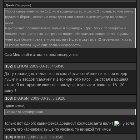
Quote
(
Sergeymai
)
Упор в споре конечно на 1х1, но в командном если хотяб 2 тирана, то уже очень
трудно выйграть, особенно если тусят они вместе и делают упор на разные
ауры.
А дисбаланс проявляется не только в тиранидах. Орк - Мех с телепортом и
минами тоже частенько настроение портит. Не знаю как после патча но раньше
меня еще бесили гранаты у эльдар на т1(щас может их в т2 перенесли.. я хз тк
за космо гамаю). Куча еще разных недороботок.
Сам Мек слаб и этим все компенсируется.
[
102
]
ВЕНОМ
[2009-03-18, 4:59:40]
Да...у теранидов, только теран самый классный юнит и то при модер.
пушки и 2 зводов "сабачек" и 1 войнов - это мясо = быстрая и мощная
атака! Я вот другими юнит не пользуюсь = уничтож. врага за 16 - 20
минут!
[
103
]
DrAKoN
[2009-03-18, 5:19:26]
Quote
(
Ardias
)
Скажи это карнифексам
Только вот одного карнифекса дредноут космодесанта валит
если
учесть что карнифекс выше по уровню, то никакой тут имбы
[
104
]
Adrias
[2009-03-18, 5:48:50]