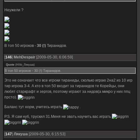
Неужели ?
В топ 50 игроков -
30 (!)
Тиранидов.
[
146
]
MehDespair
[2009-05-30, 6:06:59]
Quote
(
HiVo_Лякуша
)
В топ 50 игроков - 30 (!) Тиранидов.
Это не означает что все игроки тираниды, сколько играю 2на2 из 10 игр
тир игрока 3-4. А кто в топ 50 входит за тиранидов те Корейцы, они
любят старкрафт и зергов, поэтому играют за нидов(а микро у них ппц
прсто).
Баланс тут норм, учитесь играть
.
P.S. Я сам нуб, трускил 31.Меня не звать научить вас играть
[
147
]
Лякуша
[2009-05-30, 6:15:53]