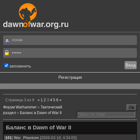
запомнить
Регистрация
.
Страница
3
из
6
«
1
2
3
4
5
6
»
Форум Warhammer
»
Тактический
раздел
»
Баланс в Dawn of War II
Баланс в Dawn of War II
[
101
]
War_Рhantom
[2009-03-18, 4:34:05]