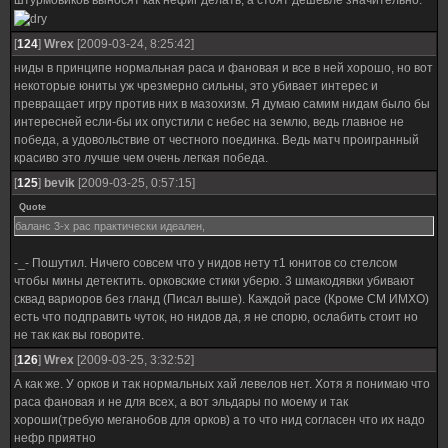
штурмовиков выносят как нефиг делать, а стоят дешевле значительно.
[
124
]
Wrex
[2009-03-24, 8:25:42]
ниды в принципе нормальная раса и фановая и все в ней хорошо, но вот
некоторые юниты уж чрезмерно сильны, это убивает интерес и
превращает игру против них в мазохизм. Я думаю самим нидам было бы
интересней если-бы их опустили с небес на землю, ведь главное не
победа, а удовольствие от честного поединка. Ведь матч проигранный
красиво это лучше чем очень легкая победа.
[
125
]
bevik
[2009-03-25, 0:57:15]
Quote
баланс 3-х рас практически идеален,
-_- Пошутил. Ничего совсем что у нидов нету т1 юнитов со стелсом
чтобы мины детектить. орковские стики уберю. 3 шмакодявки убивают
сквад вариоров без гланд (Писал выше). Каждой расе (Кроме СМ ИМХО)
есть что подправить чуток, но нидов да, я не спорю, ослабить стоит но
не так как вы говорите.
[
126
]
Wrex
[2009-03-25, 3:32:52]
А как же. У орков и так нормальных хай левелов нет. Хотя я понимаю что
раса фановая и не для всех, а вот эльдары по моему и так
хороши(требую меганобов для орков) а то что нид согласен что их надо
нефр приятно