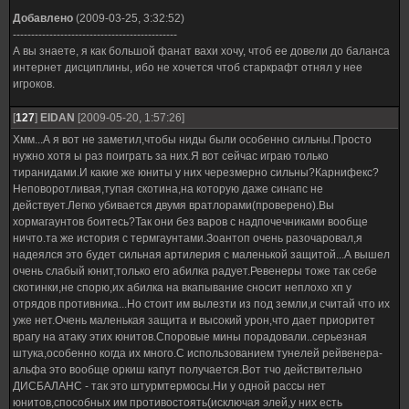
Добавлено
(2009-03-25, 3:32:52)
---------------------------------------------
А вы знаете, я как большой фанат вахи хочу, чтоб ее довели до баланса
интернет дисциплины, ибо не хочется чтоб старкрафт отнял у нее
игроков.
[
127
]
EIDAN
[2009-05-20, 1:57:26]
Хмм...А я вот не заметил,чтобы ниды были особенно сильны.Просто
нужно хотя ы раз поиграть за них.Я вот сейчас играю только
тиранидами.И какие же юниты у них черезмерно сильны?Карнифекс?
Неповоротливая,тупая скотина,на которую даже синапс не
действует.Легко убивается двумя вратлорами(проверено).Вы
хормагаунтов боитесь?Так они без варов с надпочечниками вообще
ничто.та же история с термгаунтами.Зоантоп очень разочаровал,я
надеялся это будет сильная артилерия с маленькой защитой...А вышел
очень слабый юнит,только его абилка радует.Ревенеры тоже так себе
скотинки,не спорю,их абилка на вкапывание сносит неплохо хп у
отрядов противника...Но стоит им вылезти из под земли,и считай что их
уже нет.Очень маленькая защита и высокий урон,что дает приоритет
врагу на атаку этих юнитов.Споровые мины порадовали..серьезная
штука,особенно когда их много.С использованием тунелей рейвенера-
альфа это вообще оркиш капут получается.Вот тчо действительно
ДИСБАЛАНС - так это штурмтермосы.Ни у одной рассы нет
юнитов,способных им противостоять(исключая элей,у них есть