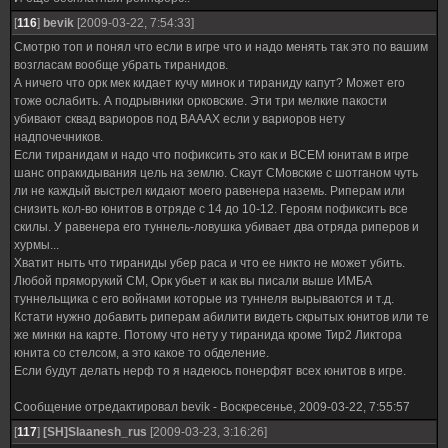
[
116
]
bevik
[2009-03-22, 7:54:33]
Смотрю топ и понял что если в игре что и надо менять так это по вашим
возгласам вообще убрать тиранидов.
А ничего что орк мек кидает кучу минок и тираниду капут? Может его
тоже ослабить. А подрывники орковские. Эти три мелкие пакости
убивают сквад вариоров под ВАААХ если у вариоров нету
надпочечников.
Если тиранидам и надо что пофиксить это как и ВСЕМ юнитам в игре
шанс опракидывания цель на землю. Скаут СМовские с шотганом чуть
ли не каждый выстрел кидают моего равенера наземь. Риперам или
снизить кол-во юнитов в отряде с 14 до 10-12. Героям пофиксить все
скилы. У равенера его туннель-ловушка убивает два отряда риперов и
хурмы...
Хватит ныть что тираниды убер раса и что ее никто не может убить.
Любой пряморукий СМ, Орк убьет и как вы писали выше ИМБА
туннельщика с его войнами которые из туннеля вырываются и т.д.
Кстати нужно добавить риперам абилити видеть скрытых юнитов или те
же минки на карте. Потому что нету у тиранида кроме Тир2 Ликтора
юнита со стелсом, а это какое то обделение.
Если будут делать нерф то я надеюсь понерфят всех юнитов в игре.
Сообщение отредактировал
bevik
-
Воскресенье, 2009-03-22, 7:55:57
[
117
]
[SH]Slaanesh_rus
[2009-03-23, 3:16:26]