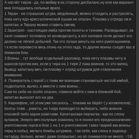
А насчёт тиров - да, по мойму в их сторону дисбаланс,ну или как вариант
мне попадались сильные враги.
1.Тиран - не страшная штука, медленный, можно отходить и растрелять,
пока нету ядо-кристаллической пушки не опасен. Плазма у отряда см и
капитан, и Тирану можно ставить свечку.
2.Заантроп - настоящая имба против пехоты и техники. Раскидывает, за
залп снимает половину хп космодесанту, а его силовое поле делает его
далеко не лёгкой добычей. Так что лучше кинуть на него рукопашников,
т.к если перевести весь огонь на этого гада, то другие воины съедят вас в
ближнем бою.
3.Воины... тут вообще отдельный разговор, пока нету плазмы нету и
шансов против них, если у тира на 1 тире 2 пака воинов, то это капец.
Вывод: капитану меч, см плазму + отряд штурмов для отвлечения
внимания.
4. Пожиратель ( герой ) с теми же воинами становиться чистой имбой,
подкопался, вылез, а вместе с ним воины...
Сам по себе не особо опасен, главное войти с ним в ближний бой,
капитан выносит его на ура
5. Карнифекс, об этом уже писалось ... плазма не берёт ( у космопехов) ,
болты тоже... ракеты, но тогда приходится выбирать, либо воинов
плазмой либо карни ракетами. Капитанская перчатка - как по слону
кулаком, Энерго меч получше (наконец то я понял его предназначение -
уничтожение геров в бою 1 на 1 и уничтожение таких тварей как воины-
тиры и нобы), мельто бомбы штурмов... так себе, как слону в задницу
петарду, больно, может даже попрыгает, но хп снимается не много, ~1\6