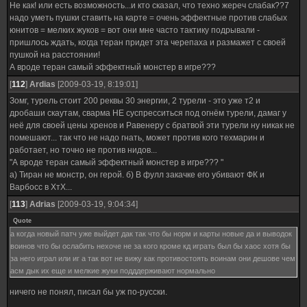
Не как! или есть возможность...и кто сказал, что техно жереч слабак??7
надо уметь пушки ставить на карте = очень эффектные против слабых
юнитов = мелких жуков = вот они мне часто тактику подрывали -
пришлось ждать, когда теран придет эта черепаха и размажет с своей
пушкой на расстоянии!
А вроде теран самый эффектный монстер в игре???
[
112
]
Ardias
[2009-03-19, 8:19:01]
Зомг, турель стоит 200 реквы 30 энергии, 2 турели - это уже т2 и
дробаши скаутам, сварма НЕ суспресситься под огнём турели, дамаг у
неё для своей цены хренов и Равенеру с братвой эти турели ну никак не
помешают... так что не надо гнать, может против кого техмарин и
работает, но точно не против нидов...
"А вроде теран самый эффектный монстер в игре??? "
а) Тиран не монстр, он герой. б) В фулл закачке его убивают ФК и
Варбосс в ХтХ...
[
113
]
Adrias
[2009-03-19, 9:04:34]
Quote
а когда новый патч уже выйдет дак так что бы норм и карты новые да и выводок
воинов что бы ослабить нехоче не за кого кроме кд играть был бы хаос хотя бы
за него играл или иг а так вот не вижу как противостоять воинам они дешове чем
асм дык их еще и мелкие жуки подддерживают нормально
ничего не понял, писал бы уж по-русски.