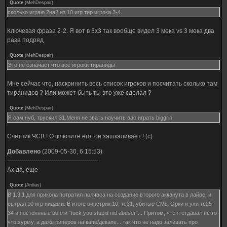
Quote
(
MehDespair
)
сколько играю 2на2 из 10 игр тир игрока 3-4.
Ключевая фраза 2-2. Я вот в 3х3 так вообще видел 3 мека vs 3 мека два
раза подряд
Quote
(
MehDespair
)
Это не означает что все игроки тираниды
Мне сейчас что, наскринить весь список игроков и посчитать сколько там
тиранидов ? Или может быть ты это уже сделал ?
Quote
(
MehDespair
)
Я сам нуб, трускил 31.Меня не звать научить вас играть biggrin
Счетчик ЧСВ ! Отключите его, он зашкаливает ! (с)
Добавлено
(2009-05-30, 6:15:53)
---------------------------------------------
Ах да, еще
Quote
(
Ardias
)
В 1.3.1 для прикола потратил полчаса на создание второго акканута в лайве, и
сыграл 10 игр нидами. В итоге винстрик 10, тс31, убитые СМы Орки и ухи тс25-
34 и постоянные вопли "fuck you stupid nid abuser"... Притом, что я отдавал не то
что хурму, а даже риперов на капе/декапе... так что не надо заливать про