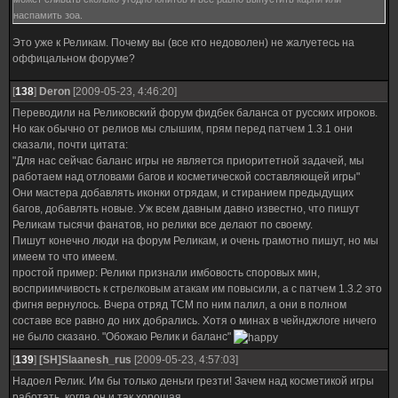
наспамить зоа.
Это уже к Реликам. Почему вы (все кто недоволен) не жалуетесь на
оффицальном форуме?
[
138
]
Deron
[2009-05-23, 4:46:20]
Переводили на Реликовский форум фидбек баланса от русских игроков.
Но как обычно от релиов мы слышим, прям перед патчем 1.3.1 они
сказали, почти цитата:
"Для нас сейчас баланс игры не является приоритетной задачей, мы
работаем над отловами багов и косметической составляющей игры"
Они мастера добавлять иконки отрядам, и стиранием предыдущих
багов, добавлять новые. Уж всем давным давно известно, что пишут
Реликам тысячи фанатов, но релики все делают по своему.
Пишут конечно люди на форум Реликам, и очень грамотно пишут, но мы
имеем то что имеем.
простой пример: Релики признали имбовость споровых мин,
восприимчивость к стрелковым атакам им повысили, а с патчем 1.3.2 это
фигня вернулось. Вчера отряд ТСМ по ним палил, а они в полном
составе все равно до них добрались. Хотя о минах в чейнджлоге ничего
не было сказано. "Обожаю Релик и баланс"
[
139
]
[SH]Slaanesh_rus
[2009-05-23, 4:57:03]
Надоел Релик. Им бы только деньги грезти! Зачем над косметикой игры
работать, когда он и так хорошая.