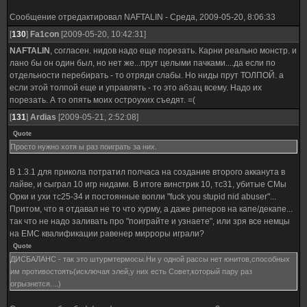
Сообщение отредактировал
NAFTALIN
-
Среда, 2009-05-20, 8:06:33
[
130
]
Fa1con
[2009-05-20, 10:42:31]
NAFTALIN
, согласен. нидов надо еще порезать. Карни реально монстр. и
лано бы он один был, но нет же...прут целыми пачками....да если по
отдельности перебирать - то отряди слабы. Но ниды прут ТОЛПОЙ. а
если этой толпой еще и управлять - то это абзац всему. Надо их
порезать. А то опять моих остроухих съедят. =(
[
131
]
Ardias
[2009-05-21, 2:52:08]
Quote
Просто нужно хотя ы раз поиграть за них.
В 1.3.1 для прикола потратил полчаса на создание второго акканута в
лайве, и сыграл 10 игр нидами. В итоге винстрик 10, тс31, убитые СМы
Орки и ухи тс25-34 и постоянные вопли "fuck you stupid nid abuser"...
Притом, что я отдавал не то что хурму, а даже риперов на капе/декапе...
так что не надо заливать про "поиграйте и узнаете", или зря все немцы
на ЕМС квалификации равенер мирроры играли?
Quote
ДИСБАЛАНС - так это штурмтермосы.Ни у одной рассы нет юнитов,способных
им противостоять(исключая элей,у них есть Совет,который пару раз
огрызнется....)