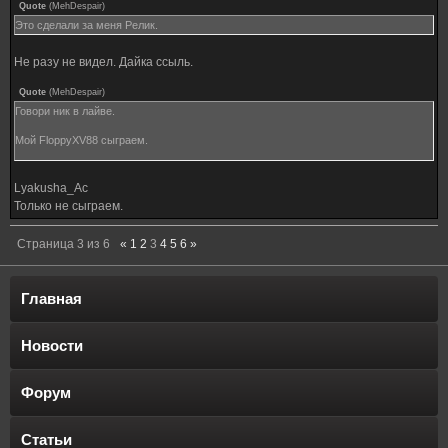
Quote
(
MehDespair
)
Это сделали за меня Релик.
Не разу не видел. Дайка ссыль.
Quote
(
MehDespair
)
Говори ник в лайве.
Мой FloppyXV88 сыграем.
Lyakusha_Ac
Только не сыграем.
Страница
3
из
6
«
1
2
3
4
5
6
»
Главная
Новости
Форум
Статьи