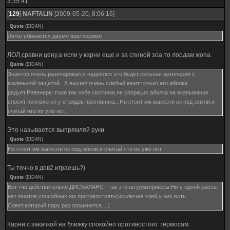
3:35:41
[
129
]
NAFTALIN
[2009-05-20, 8:06:16]
Quote
(
EIDAN
)
Легко убивается двумя вратлорами
ЛОЛ,сравни цену,а если у карни еще и за спиной зоа,то лордам жопа.
Quote
(
EIDAN
)
Зоантоп очень разочаровал,я надеялся это будет сильная артилерия с
маленькой защитой...А вышел очень слабый юнит,только его абилка
радует.Ревенеры тоже так себе скотинки,не спорю,их абилка на вкапывание
сносит неплохо хп у отрядов противника...Но стоит им вылезти из под земли,и
считай что их уже нет.
Это называется выпрямляй руки.
Quote
(
EIDAN
)
Но стоит им вылезти из под земли,и считай что их уже нет
Ты точно в дов2 играешь?)
Quote
(
EIDAN
)
Вот тчо действительно ДИСБАЛАНС - так это штурмтермосы.Ни у одной рассы
нет юнитов,способных им противостоять(исключая элей,у них есть
Совет,который пару раз огрызнется....)
Карни с закачкой на ближку спокойно противостоит термосам.