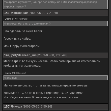
"поиграйте и узнаете", или зря все немцы на ЕМС квалификации равенер
мирроры играли?
[
148
]
MehDespair
[2009-05-30, 7:21:29]
Quote
(
HiVo_Лякуша
)
Или может быть ты это уже сделал ?
Это сделали за меня Релик.
Говори ник в лайве.
Мой FloppyXV88 сыграем.
[
149
]
[SH]Slaanesh_rus
[2009-05-30, 7:30:49]
MehDespair
, во ты чужь несешь. Релик сами признают что тираниды
имба, а ты тут заявляешь.
Quote
(
MehDespair
)
Я сам нуб
Мы же не виноваты, что ты за тиранидов играть не умеешь.
Космодес с ТС 43 не выносит тиранида ТС 35. Ибо имба.
И в общем высокий ТС не всегда признак мастерства!
[
150
]
Лякуша
[2009-05-30, 7:50:36]