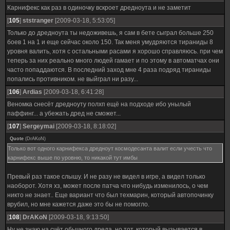
Карнифекс как раз в одиночку вскроет дредноута и не заметит
[
105
]
ststranger
[2009-03-18, 5:53:05]
Только до дредноута ты недоживешь, я сам в бете сыграл больше 250
боев 1 на 1 и еще сейчас около 150. Так меня умудряются тираниды 8
уровня валить, хотя с остальными расами я хорошо справляюсь. при чем
теперь за них реально много людей гамает и по этому в автоматчах они
часто попаддаются. В последний заход мне 4 раза подряд тираниды
попались противником. не выйграл ни разу...
[
106
]
Ardias
[2009-03-18, 6:41:28]
Веномка снесёт дредноуту полхп ещё на подходе ибо унылый
паффинг... а убежать дред не сможет...
[
107
]
Sergeymai
[2009-03-18, 8:18:02]
Quote
(
DrAKoN
)
Только вот одного карнифекса дредноут космодесанта валит если учесть что
карнифекс выше по уровню, то никакой тут имбы
Превый раз такое слышу. И не разу не видел в игре, а видел только
наоборот. Хотя хз, может после патча что нибудь изменилось, о чем
никто не знает.. Еще вариант что был техмарин, который автопочинку
врубил, но мне кажется даже это бы не помогло.
[
108
]
DrAKoN
[2009-03-18, 9:13:50]
Ну не знаю на счёт обычного дреда, но тот, который вызывается в