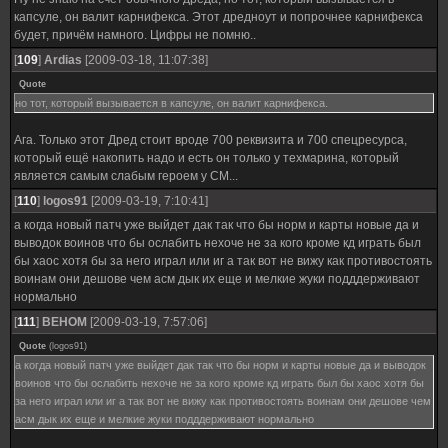
капсуле, он валит карнифекса. Этот дредноут и попрочнее карнифекса
будет, причём намного. Цифры не помню..
[
109
]
Ardias
[2009-03-18, 11:07:38]
Quote
но тот, который вызывается в капсуле, он валит карнифекса.
Ага. Только этот Дред стоит вроде 700 реквизита и 700 спецресурса,
который ещё накопить надо и есть он только у техмарина, который
является самым слабым героем у СМ...
[
110
]
logos91
[2009-03-19, 7:10:41]
а когда новый патч уже выйдет дак так что бы норм и карты новые да и
выводок воинов что бы ослабить нехоче не за кого кроме кд играть был
бы хаос хотя бы за него играл или иг а так вот не вижу как противостоять
воинам они дешове чем асм дык их еще и мелкие жуки подддерживают
нормально
[
111
]
ВЕНОМ
[2009-03-19, 7:57:06]
Quote
(
logos91
)
а когда новый патч уже выйдет дак так что бы норм и карты новые да и выводок
воинов что бы ослабить нехоче не за кого кроме кд играть был бы хаос хотя бы
за него играл или иг а так вот не вижу как противостоять воинам они дешове чем
асм дык их еще и мелкие жуки подддерживают нормально