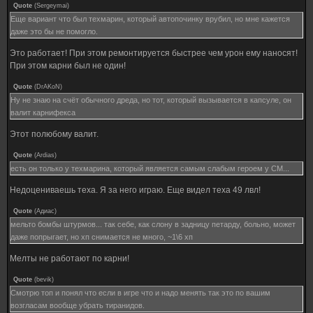
Quote
(
Sergeymai
)
Еще вариант что был техмарин, который автопочинку врубил, но мне кажется
даже это бы не помогло.
Это работает! При этом ремонтируется быстрее чем урон ему наносят!
При этом карни был не один!
Quote
(
DrAKoN
)
Ну не знаю на счёт обычного дреда, но тот, который вызывается в капсуле, он
валит карнифекса
Этот полюбому валит.
Quote
(
Ardias
)
есть он только у техмарина, который является самым слабым героем у СМ...
Недоцениваешь теха. Я за него играю. Еще видел теха 49 лвл!
Quote
(
Адиас
)
мельто бомбы штурмов... так себе, как слону в задницу петарду, больно, может
даже попрыгает, но хп снимается не много, ~1\6 хп
Мелты не работают по карни!
Quote
(
bevik
)
Смотрю топ и понял что если в игре что и надо менять так это по вашим
возгласам вообще убрать тиранидов.