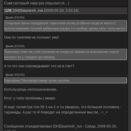
Совет,который пару раз огрызнется....)
[
128
]
[SH]Slaanesh_rus
[2009-05-20, 3:33:16]
Quote
(
EIDAN
)
.Споровые мины порадовали..серьезная штука,особенно когда их много.С
использованием тунелей рейвенера-альфа это вообще оркиш капут получается.
Они по тунелям не ползают уже!
Quote
(
EIDAN
)
Ревенеры тоже так себе скотинки,не спорю,их абилка на вкапывание сносит
неплохо хп у отрядов противника...
А то что они опрокидывают это не в счет?
Quote
(
EIDAN
)
Карнифекс?Неповоротливая,тупая скотина
Используешь непоназначению.
Итог: у тебя проблемы с микро.
И еще: посмотри топ-50 1-на-1 и ты увидешь, что большая половина -
тираниды. А рас то 4! Наводит на определенные мысли... <_<
Сообщение отредактировал
[SH]Slaanesh_rus
-
Среда, 2009-05-20,