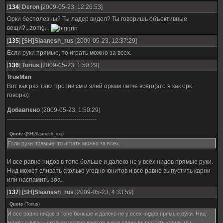
[
134
]
Deron
[2009-05-23, 12:26:53]
Орки бесполезны? Ты ладер видел? Ты говоришь объективные
вещи?...zomg...
[
135
]
[SH]Slaanesh_rus
[2009-05-23, 12:37:29]
Если руки прямые, то играть можно за всех.
[
136
]
Torius
[2009-05-23, 1:50:29]
TrueMan
Вот как раз таки против см и элей оркам легче всего(это я как орк
говорю).
Добавлено
(2009-05-23, 1:50:29)
---------------------------------------------
Quote
(
|SH|Slaanesh_rus
)
Если руки прямые, то играть можно за всех.
И все равно нидов в топе больше и далеко не у всех нидов прямые руки.
Нид может сливать сколько угодно юнитов и все равно выпустить карни
или наспамить зоа.
[
137
]
[SH]Slaanesh_rus
[2009-05-23, 4:33:59]
Quote
(
Torius
)
И все равно нидов в топе больше и далеко не у всех нидов прямые руки. Нид
может сливать сколько угодно юнитов и все равно выпустить карни или