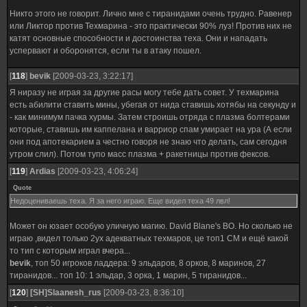
Никто этого не говорит. Лично мне с тиранидами очень трудно. Равенер
или Ликтор против Техмарина - это практически 90% луз! Против них не
катят основные способности и достоинства теха. Они и нападать
успервают и оборонятся, если ты в атаку пошел.
[
118
]
bevik
[2009-03-23, 3:22:17]
Я ниразу не играя за другие расы могу тебе дать совет. У техмарина
есть абилити ставить мины, убегая от нида ставишь хотябы на секунду и
- как минимум пачка хурмы. Затем строишь отряда с плазма болтерами
которые, ставишь им каппелана и варриор спам умирает на ура (А если
они под апотекарием а честно говоря не знаю что делать, сам сегодня
утром слил). Потом тупо масс плазма + ракетницы против фексов.
[
119
]
Ardias
[2009-03-23, 4:06:24]
Quote
Недоцениваешь теха. Я за него играю. Еще видел теха 49 лвл!
Может он юзает особую уличную магию. David Blane's BO. Но сколько не
играю ,видел только 2ух адекватных техмаров, це топ1 СМ и ещё какой
то тип с которым играл вчера...
bevik
, топ 50 игроков ладдера: 9 эльдаров, 8 орков, 8 маринов, 27
тиранидов... топ 10: 1 эльдар, 3 орка, 1 марин, 5 тиранидов...
[
120
]
[SH]Slaanesh_rus
[2009-03-23, 8:36:10]