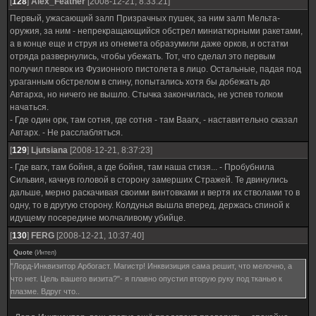
[
128
]
Alex_Feather
[2008-12-21, 8:33:21]
Первый, ужасающий залп Призрачных пушек, за ним залп Мельта-
оружия, за ним - непрекращающийся обстрел миниатюрными ракетами,
а в конце еще и струя из огнемета образумили даже орков, и остатки
отряда развернулись, чтобы убежать. Тот, что сделал это первым
получил плевок из Фузионного пистолета в лицо. Остальные, падая под
ураганным обстрелом в спину, попытались хотя бы добежать до
Автарха, но ничего не вышло. Стычка закончилась, не успев толком
начаться.
- Где один орк, там сотня, где сотня - там Ваагх, - наставительно сказал
Автарх. - Не расслабляться.
[
129
]
Ljutsiana
[2008-12-21, 8:37:23]
- Где вагх, там бойня, а где бойня, там наша стизя... - Пробубнила
Сильвия, качнув головой в сторону замерших Стражей. Те двинулись
дальше, мерно раскачивая своими винтовками и вертя их стволами то в
одну, то в другую сторону. Колдунья вышла вперед, держась спиной к
идущему посередине молчаливому убийце.
[
130
]
FERG
[2008-12-21, 10:37:40]
Quote
(
Интел
)
"Лорд-Инквизитор Арбогаст. Магистр! Инквизиция сама решит, что мелочно, а
что нет. Цель вашего визита?"- я плавно опустил вторую руку под тканью к
плазме. Вдруг что..