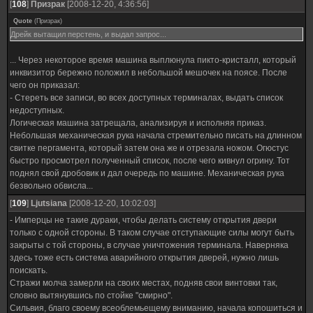
[
108
]
Призрак
[2008-12-20, 4:36:56]
Quote
(
Призрак
)
Дрейк вытащил перстень, и выдал запрос...
... Через некоторое время машина выплюнула пикто-кристалл, который
инквизитор бережно положил в небольшой мешочек на поясе. После
чего он приказал:
- Стереть все записи, во всех доступных терминалах, выдать список
недоступных.
Логическая машина затрещала, анализируя и исполняя приказ.
Небольшая механическая рука начала стремительно писать на длинном
свитке пергамента, который затем она же и отрезала ножом. Огюстус
быстро просмотрел полученный список, после чего кивнул огрину. Тот
поднял свой дробовик и дал очередь по машине. Механическая рука
безвольно обвисла...
[
109
]
Ljutsiana
[2008-12-20, 10:02:03]
- Имперцы не такие дураки, чтобы делать систему открытия двери
только с одной стороны. В таком случае отступающие силы могут быть
закрыты с той стороны, в случае уничтожения терминала. Наверняка
здесь тоже есть система аварийного открытия дверей, нужно лишь
поискать.
Стражи молча замерли на своих местах, подняв свои винтовки так,
словно вытянувшись по стойке "смирно".
Сильвия, благо своему всеоблемьещему вниманию, начала копошиться и