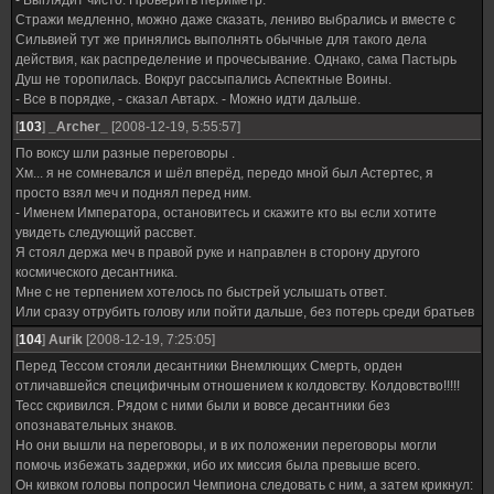
- Выглядит чисто. Проверить периметр.
Стражи медленно, можно даже сказать, лениво выбрались и вместе с
Сильвией тут же принялись выполнять обычные для такого дела
действия, как распределение и прочесывание. Однако, сама Пастырь
Душ не торопилась. Вокруг рассыпались Аспектные Воины.
- Все в порядке, - сказал Автарх. - Можно идти дальше.
[
103
]
_Archer_
[2008-12-19, 5:55:57]
По воксу шли разные переговоры .
Хм... я не сомневался и шёл вперёд, передо мной был Астертес, я
просто взял меч и поднял перед ним.
- Именем Императора, остановитесь и скажите кто вы если хотите
увидеть следующий рассвет.
Я стоял держа меч в правой руке и направлен в сторону другого
космического десантника.
Мне с не терпением хотелось по быстрей услышать ответ.
Или сразу отрубить голову или пойти дальше, без потерь среди братьев
[
104
]
Aurik
[2008-12-19, 7:25:05]
Перед Тессом стояли десантники Внемлющих Смерть, орден
отличавшейся специфичным отношением к колдовству. Колдовство!!!!!
Тесс скривился. Рядом с ними были и вовсе десантники без
опознавательных знаков.
Но они вышли на переговоры, и в их положении переговоры могли
помочь избежать задержки, ибо их миссия была превыше всего.
Он кивком головы попросил Чемпиона следовать с ним, а затем крикнул: