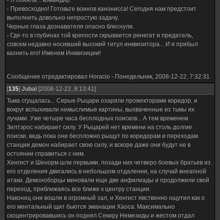
- Я поняла... командир.
- Превосходно! Готовьте воинов канонисса! Сегодня нам предстоит
выполнить довольно непростую задачу.
Черные глаза дознавателя опасно блеснули.
- Где-то в глубинах той крепости скрывается ренегат и предатель,
совсем недавно носивший высокий титул инквизитора... И я прибыл
казнить его! Именем Инквизиции!
Сообщение отредактировал
Horacio
-
Понедельник, 2008-12-22, 7:32:31
[
135
]
Jubal
[2008-12-22, 8:13:41]
Тьма сгущалась... Серые Рыцари озаряли прожекторами коридор, и
вокруг вспыхивали немыслимые картины, выхваченные из тьмы их
лучами. Уже четыре часа бесплодных поисков... А тем временем
Зилтэрос набирает силу. У Рыцарей нет времени на столь долгие
поиски, ведь пока они беспложно рыщут по коридорам и переходам
станции демон набирает свою силу, и вскоре даже они будут не в
остоянии справиться с ним.
Хенгист и Шенорм шли первыми, позади них четверо боевых братьев из
его отделения двигались в небольшом отдалении, на случай внеапной
атаки. Демоноборцы миновали еще две анфилиады и продолжили свой
переход, приближаясь все ближе к центру станции.
Наконец они вошли в огромный зал, и Хенгист явственно ощутил как о
его ментальный щит бьются эманации Хаоса. Максимально
скоцентрировавшись он поднял Секиру Немезиды и жестом отдал