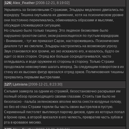
[
126
]
Alex_Feather
[2008-12-21, 8:19:02]
Укрываясь за безмолвными Стражами, Эльдары медленно двигались по
коридору. Тишина окутывала их движение, хотя на псионическом уровне
они постоянно перекликались, обмениваясь образами и мыслями,
обсуждая сложившуюся ситуацию.
Но слышно было только тишину. Это ледяное безмолвие было
нарушено грохотом сапог, эхом разносящегося по пустым коридорам.
- Внимание, - тут же приказал Сарэн, насторожившись. Псионические
диалоги тут же смолкли, Эльдары настроились на возможную угрозу.
Звук становился все громче, но эхо искажало его, и казалось, будто он
идет со всех сторон. Отряд все больше сосредотачивался, часто
оглядываясь и водя оружием из стороны в сторону. Только Стражи
продолжали невозмутимо шагать вперед. За следующим поворотом в их
стену из их высоких фигур врезался отряд орков. Полмгновения тишины
прервались первыми выстрелами.
[
127
]
Ljutsiana
[2008-12-21, 8:23:30]
Сильвия замерла за одним из стражей, безостановочно раскрывая им
полный обзор происходящего своими глазами. Стоять там было не
безопасно - пальба зеленокожих вполне могла снести колдунье голову,
но без её глаз Стражи теряли бы часть своих выстрелов в пустую.
Сюрикенный пистолет выплюнул парочку дисков, один из которых попал
в броню орка, а второй врезался в его челюсть, превратив часть зубов и
рта в кровавое месиво.