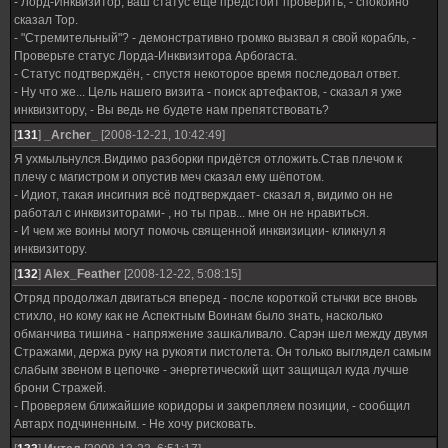
- Лорд-Инквизитор, ваш статус ещё предстоит проверить, - спокойно
сказал Тор.
- "Стремительный"? - демонстративно громко вызвал я свой корабль, -
Проверьте статус Лорда-Инквизитора Арбогаста.
- Статус подтверждён, - спустя некоторое время последовал ответ.
- Ну что же... Цель нашего визита - поиск артефактов, - сказал я уже
инквизитору, - Вы ведь не будете нам препятствовать?
[
131
]
_Archer_
[2008-12-21, 10:42:49]
Я ухмыльнулся.Видимо разборки придётся отложить.Став плечом к
плечу с магистром и опустив меч сказал ему шёпотом.
- Идиот, такая инсигния всё подтверждает- сказал я, видимо он не
работал с инквизиторами- , но ты прав... мне он не нравиться.
- И чем же воины могут помочь священной инквизиции- кликнул я
инквизитору.
[
132
]
Alex_Feather
[2008-12-22, 5:08:15]
Отряд продолжал двигаться вперед - после короткой стычки все вновь
стихло, но кому как не Аспектным Воинам было знать, насколько
обманчива тишина - напряжение зашкаливало. Сарэн шел между двумя
Стражами, держа руку на рукояти пистолета. Он только выглядел самым
слабым звеном в цепочке - энергетический щит защищал куда лучше
брони Стражей.
- Проверяем ближайшие коридоры и закрепляем позиции, - сообщил
Автарх подчиненным. - Не хочу рисковать.