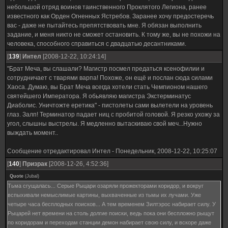
небольшой отряд воинов таинственного Проклятого Легиона, ранее
известного как Орден Огненных Ястребов. Заранее хочу предостеречь
вас - даже не пытайтесь препятствовать мне. Я обязан выполнить
задание, и меня никто не сможет остановить. К тому же, вы не похожи на
человека, способного справиться с двадцатью десантниками.
[
139
]
Интел
[2008-12-22, 10:24:14]
"Брат Меча, вы слашали? Магистр посмел предаться ксенофилии и
сотрудничает с тварями варпа! Похоже, он ещё и послан сюда силами
Хаоса..Думаю, вы Брат Меча всегда хотели стать Чемпионом нашего
святейшего Императора. Я обьявляю магистра Экстерминатус
Диаболис. Уничтожте еретика" - пистолеты сами вылетели на уровень
глаз. Залп! Терминатор падает ниц с пробитой головой. Я резко ухожу за
угол, слышны выстрелы. Я медленно вытаскиваю свой меч...Нужно
выждать момент..
Сообщение отредактировал
Интел
-
Понедельник, 2008-12-22, 10:25:07
[
140
]
Призрак
[2008-12-26, 4:52:36]
Quote
(
Jubal
)
Тьма сгущалась... Серые Рыцари озаряли прожекторами коридор, и вокруг
вспыхивали немыслимые картины, выхваченные из тьмы их лучами. Уже
четыре часа бесплодных поисков... А тем временем Зилтэрос набирает силу. У
Рыцарей нет времени на столь долгие поиски, ведь пока они беспложно рыщут
по коридорам и переходам станции демон набирает свою силу, и вскоре даже