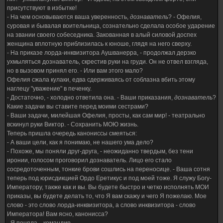
присутствуют в избытке!
- На чем основываются ваша уверенность,
дознаватель
? - Офелия,
суровая и бывалая воительница, сознательно сделала особое ударение
на звании своего собеседника. Закованная в алый силовой доспех
женщина вплотную приблизилась к юноше, глядя на него сверху.
- На приказе лорда-инквизитора Аушванерра, - продолжал дерзко
ухмыляться дознаватель, скрестив руки на груди. Он не отвел взгляда,
но в вызовом принял его. - Или вам этого мало?
Офелия сжала кулаки, едва сдерживаясь от соблазна вбить этому
наглецу "уважение" в печенку.
- Достаточно, - холодно ответила она. - Ваши приказания,
дознаватель
?
Какие задачи вы ставите перед моими сестрами?
- Ваши задачи, милейшая Офелия, просты, как сам мир! - театрально
вскинул руки Виктор. - Сохранить МОЮ жизнь.
Теперь пришла очередь канониссы смеяться:
- А ваши цели, как я понимаю, не нашего ума дело?
- Похоже, мы поняли друг-друга, - неожиданно твердым, без тени
иронии, голосом проговорил дознаватель. Лицо его стало
сосредоточенным, тонкие брови сошлись на переносице. - Ваша сотня
теперь под юрисдикцией Ордо Еретикус и под моей тоже. Я служу Богу-
Императору, также как и вы. Вы будете быстро и четко исполнять МОИ
приказы, вы будете делать то, что Я вам скажу и чего Я пожелаю. Мое
слово - это слово лорда-инквизитора, а слово инквизитора - слово
Императора! Вам ясно, канонисса?