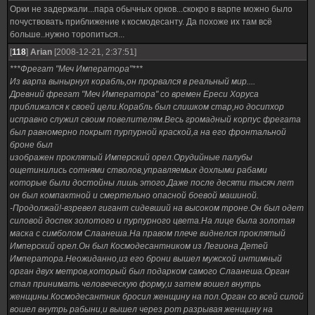
Орки не задержали...пара обычных орков...скокро в варпе можно было
почуствовать приближение к космодесанту. Да похоже их там всё
больше..нужно торопиться...
[
118
]
Arian
[2008-12-21, 2:37:51]
***Фрегат "Меч Императора"***
Из варпа вынырнул корабль,он прорвался в реальный мир....
Древний фрегат "Меч Императора" со времен Ереси Хоруса
приближался к своей цели.Корабль был слишком стар,но досипхор
исправно служил своим повелителям.Весь громадный корпус фрегата
был равномерно покрыт пурпурной краской,а на его фронтальной
броне был
изображен проклятый Имперский орел.Орудийные палубы
ощетинились сотнями стволов,управляемых дохлыми рабами
которые были достойны лишь этого.Даже после десяти тысяч лет
он был компактной и смертельно опасной боевой машиной.
-Продолжай!-взревел гигант сидевший на высоком троне.Он был одет
силовой доспех золотого и пурпурного цвета.На лице была золотая
маска с симболом Слаанеша.На правом плече виднелся проклятый
Имперский орел.Он был Космодесантником из Легиона Детей
Императора.Неожиданно,из его брони вышел мужской интимный
орган двух метров,который был подарком самого Слаанеша.Орган
стал принимать человеческую форму,и затем вошел внутрь
женщины.Космодесантник бросил женщину на пол.Орган со всей силой
вошел внутрь рабыни,и вышел через рот разрывая женщину на