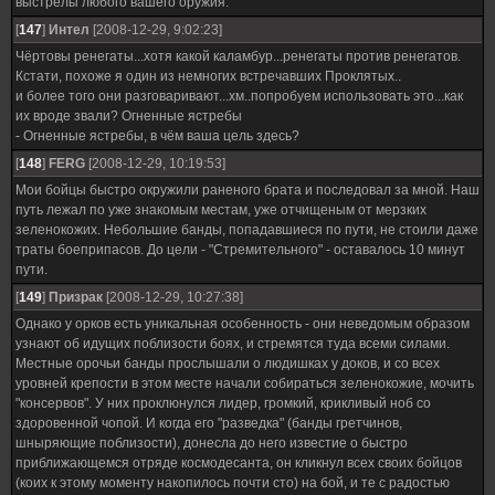
выстрелы любого вашего оружия.
[
147
]
Интел
[2008-12-29, 9:02:23]
Чёртовы ренегаты...хотя какой каламбур...ренегаты против ренегатов.
Кстати, похоже я один из немногих встречавших Проклятых..
и более того они разговаривают...хм..попробуем использовать это...как
их вроде звали? Огненные ястребы
- Огненные ястребы, в чём ваша цель здесь?
[
148
]
FERG
[2008-12-29, 10:19:53]
Мои бойцы быстро окружили раненого брата и последовал за мной. Наш
путь лежал по уже знакомым местам, уже отчищеным от мерзких
зеленокожих. Небольшие банды, попадавшиеся по пути, не стоили даже
траты боеприпасов. До цели - "Стремительного" - оставалось 10 минут
пути.
[
149
]
Призрак
[2008-12-29, 10:27:38]
Однако у орков есть уникальная особенность - они неведомым образом
узнают об идущих поблизости боях, и стремятся туда всеми силами.
Местные орочьи банды прослышали о людишках у доков, и со всех
уровней крепости в этом месте начали собираться зеленокожие, мочить
"консервов". У них проклюнулся лидер, громкий, крикливый ноб со
здоровенной чопой. И когда его "разведка" (банды гретчинов,
шныряющие поблизости), донесла до него известие о быстро
приближающемся отряде космодесанта, он кликнул всех своих бойцов
(коих к этому моменту накопилось почти сто) на бой, и те с радостью