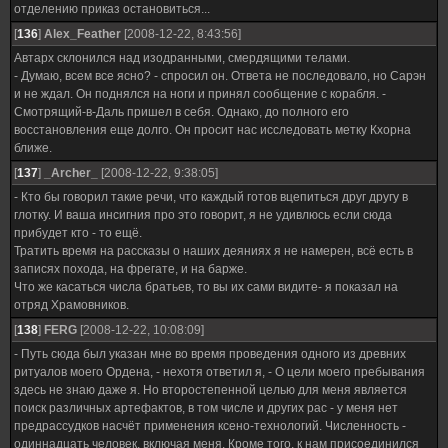
отделению приказ остановиться...
[
136
]
Alex_Feather
[2008-12-22, 8:43:56]
Автарх склонился над изодранными, смердящими телами.
- Думаю, всем все ясно? - спросил он. Ответа не последовало, но Сарэн
и не ждал. Он поднялся на ноги и принял сообщение с корабля. -
Смотрящий-в-Даль пришел в себя. Однако, до полного его
восстановления еще долго. Он просит нас исследовать метку Кхорна
ближе.
[
137
]
_Archer_
[2008-12-22, 9:38:05]
- Кто бы говорил такие речи, что каждый готов вцепиться друг другу в
глотку. И ваша инсигния про это говорит, я не удивлюсь если сюда
прибудет кто - то ещё.
Тратить время на рассказы о наших деяниях я не намерен, всё есть в
записях похода, на фрегате, и на барже.
Что же касаться числа братьев, то вы их сами видите- я показал на
отряд Храмовников.
[
138
]
FERG
[2008-12-22, 10:08:09]
- Путь сюда был указан мне во время проведения одного из древних
ритуалов моего Ордена, - нехотя ответил я, - О цели моего пребывания
здесь не знаю даже я. Но второстепенной целью для меня является
поиск различных артефактов, в том числе и других рас - у меня нет
предрассудков насчёт применения ксено-технологий. Численность -
одиннадцать человек, включая меня. Кроме того, к нам присоединился