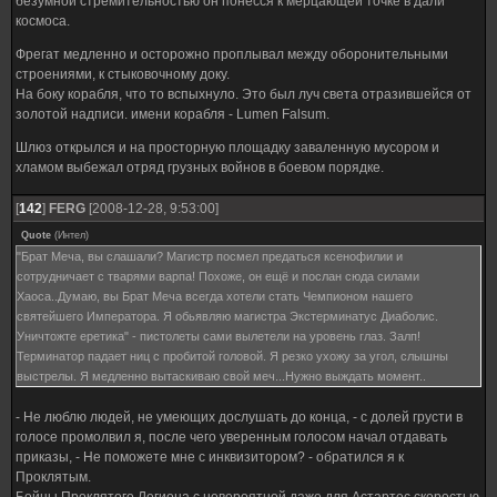
безумной стремительностью он понёсся к мерцающей точке в дали
космоса.
Фрегат медленно и осторожно проплывал между оборонительными
строениями, к стыковочному доку.
На боку корабля, что то вспыхнуло. Это был луч света отразившейся от
золотой надписи. имени корабля - Lumen Falsum.
Шлюз открылся и на просторную площадку заваленную мусором и
хламом выбежал отряд грузных войнов в боевом порядке.
[
142
]
FERG
[2008-12-28, 9:53:00]
Quote
(
Интел
)
"Брат Меча, вы слашали? Магистр посмел предаться ксенофилии и
сотрудничает с тварями варпа! Похоже, он ещё и послан сюда силами
Хаоса..Думаю, вы Брат Меча всегда хотели стать Чемпионом нашего
святейшего Императора. Я обьявляю магистра Экстерминатус Диаболис.
Уничтожте еретика" - пистолеты сами вылетели на уровень глаз. Залп!
Терминатор падает ниц с пробитой головой. Я резко ухожу за угол, слышны
выстрелы. Я медленно вытаскиваю свой меч...Нужно выждать момент..
- Не люблю людей, не умеющих дослушать до конца, - с долей грусти в
голосе промолвил я, после чего уверенным голосом начал отдавать
приказы, - Не поможете мне с инквизитором? - обратился я к
Проклятым.