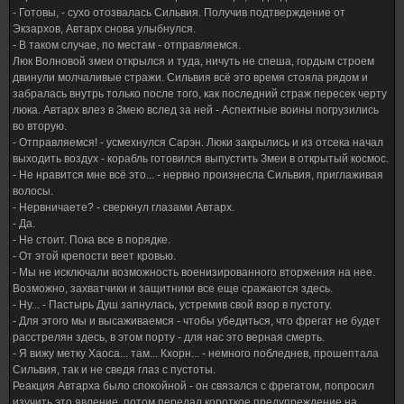
- Готовы, - сухо отозвалась Сильвия. Получив подтверждение от
Экзархов, Автарх снова улыбнулся.
- В таком случае, по местам - отправляемся.
Люк Волновой змеи открылся и туда, ничуть не спеша, гордым строем
двинули молчаливые стражи. Сильвия всё это время стояла рядом и
забралась внутрь только после того, как последний страж пересек черту
люка. Автарх влез в Змею вслед за ней - Аспектные воины погрузились
во вторую.
- Отправляемся! - усмехнулся Сарэн. Люки закрылись и из отсека начал
выходить воздух - корабль готовился выпустить Змеи в открытый космос.
- Не нравится мне всё это... - нервно произнесла Сильвия, приглаживая
волосы.
- Нервничаете? - сверкнул глазами Автарх.
- Да.
- Не стоит. Пока все в порядке.
- От этой крепости веет кровью.
- Мы не исключали возможность военизированного вторжения на нее.
Возможно, захватчики и защитники все еще сражаются здесь.
- Ну... - Пастырь Душ запнулась, устремив свой взор в пустоту.
- Для этого мы и высаживаемся - чтобы убедиться, что фрегат не будет
расстрелян здесь, в этом порту - для нас это верная смерть.
- Я вижу метку Хаоса... там... Кхорн... - немного побледнев, прошептала
Сильвия, так и не сведя глаз с пустоты.
Реакция Автарха было спокойной - он связался с фрегатом, попросил
изучить это явление, потом передал короткое предупреждение на