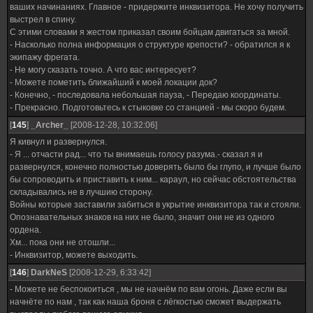
ваших начинаниях. Главное - придержите инквизитора. Не хочу получить
выстрел в спину.
С этими словами я жестом приказал своим бойцам двигаться за мной.
- Насколько полна информация о структуре крепости? - обратился я к
экипажу фрегата.
- Не могу сказать точно. А что вас интересует?
- Можете пометить ближайший к моей локации док?
- Конечно, - последовала небольшая пауза, - Передаю координаты.
- Прекрасно. Подготовьтесь к стыковке со станцией - мы скоро будем.
[
145
]
_Archer_
[2008-12-28, 10:32:06]
Я кивнул и развернулся.
- Я ... отчасти рад... что ты внимаешь голосу разума.- сказал я и
развернулся, конечно полностью доверять было бы глупо, и лучше было
бы сопроводить и приставить к ним... караул, но сейчас обстоятельства
складывались не в лучшию сторону.
Войны которые заставили забиться в укрытие инквизитора так и стояли.
Опознавательных знаков на них не было, значит они не из одного
ордена.
Хм... пока они не отошли...
- Инквизитор, можете выходить.
[
146
]
DarkNeS
[2008-12-29, 6:33:42]
- Можете не беспокоиться , мы не начнём по вам огонь. Даже если вы
начнёте по нам , так как наша броня с лёгкостью сможет выдержать