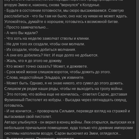
вторую Змею и, наконец, снова "вернулся" к Колдунье.
- Будьте в состоянии готовности, мы скоро высаживаемся. Советую
расслабиться - что бы там ни было, оно нас ну никак не может ждать.
Успокойтесь, думайте о хорошем, готовьтесь к возможной битве.
- Просто замечательно...
- А чего Вы ждали?
- Что хоть на неделю замолчат стволы и клинки.
- Не для того их создали, чтобы они молчали.
- Их создали, чтобы добиться молчания.
- А они его добились? Нет. И еще долго не добьются.
- Жаль, что я до этого не доживу.
- Кто может точно сказать? Может, и доживете.
- Срок моей жизни слишком короток, чтобы дожить до этого.
- Слова, недостойные Эльдара, уж извините.
- Может быть. Однако, я не знаю никого, кто сумел до этого дожить.
Слишком уж редки наши ряды, чтобы не выходить на тропу войны.
- Это потому, что война еще не кончилась, - ответил Сарэн, доставая
Фузионный Пистолет из кобуры. - Высадка через пятнадцать секунд,
готовьтесь.
- И не кончится... - проворчала Сильвия, переведя взгляд на стражей и
вытаскивая свой пистолет.
Автарх улыбнулся - он верил в конец войны. Люк открылся, выпуская их в
небольшое причальное помещение, куда только что древние имперские
системы наполнили воздух. Сарэн выскочил из Змеи, огляделся...