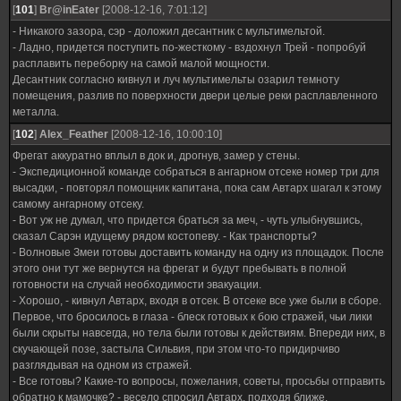
[
101
]
Br@inEater
[2008-12-16, 7:01:12]
- Никакого зазора, сэр - доложил десантник с мультимельтой.
- Ладно, придется поступить по-жесткому - вздохнул Трей - попробуй
расплавить переборку на самой малой мощности.
Десантник согласно кивнул и луч мультимельты озарил темноту
помещения, разлив по поверхности двери целые реки расплавленного
металла.
[
102
]
Alex_Feather
[2008-12-16, 10:00:10]
Фрегат аккуратно вплыл в док и, дрогнув, замер у стены.
- Экспедиционной команде собраться в ангарном отсеке номер три для
высадки, - повторял помощник капитана, пока сам Автарх шагал к этому
самому ангарному отсеку.
- Вот уж не думал, что придется браться за меч, - чуть улыбнувшись,
сказал Сарэн идущему рядом костопеву. - Как транспорты?
- Волновые Змеи готовы доставить команду на одну из площадок. После
этого они тут же вернутся на фрегат и будут пребывать в полной
готовности на случай необходимости эвакуации.
- Хорошо, - кивнул Автарх, входя в отсек. В отсеке все уже были в сборе.
Первое, что бросилось в глаза - блеск готовых к бою стражей, чьи лики
были скрыты навсегда, но тела были готовы к действиям. Впереди них, в
скучающей позе, застыла Сильвия, при этом что-то придирчиво
разглядывая на одном из стражей.
- Все готовы? Какие-то вопросы, пожелания, советы, просьбы отправить
обратно к мамочке? - весело спросил Автарх, подходя ближе.