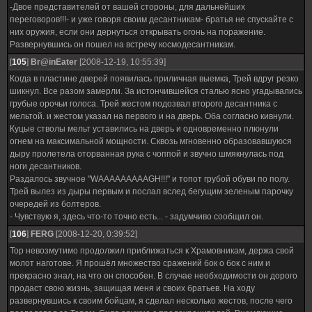
-Двое представителей от вашей стороны, для дальнейших
переговоров!!!- и уже говоря своим десантникам- братья не спускайте с
них оружия, если они дернуться открывать огонь на поражение.
Развернувшись он пошел на встречу космодесантникам.
[
105
]
Br@inEater
[2008-12-19, 10:55:39]
Когда в пластине дверей появилась приличная выемка, Трей вдруг резко
шикнул. Все разом замерли. За истончившейся сталью ясно угадывались
грубые орочьи голоса. Трей жестом подозвал второго десантника с
мельтой. и жестом указал на первого и на дверь. Оба согласно кивнули.
Куцые стволы мельт уставились на дверь и одновременно плюнули
огнем на максимальной мощности. Сквозь мгновенно образовавшуюся
дыру пролетела оторванная рука с чоппой и звучно шмякнулась под
ноги десантников.
Раздалось звучное "WAAAAAAAAAGH!!!" и топот грубой обуви по полу.
Трей вылез из дыры первым и послал вслед бегущим зеленым парочку
очередей из болтеров.
- Чувствую я, здесь что-то точно есть... - задумчиво сообщил он.
[
106
]
FERG
[2008-12-20, 0:39:52]
Тор невозмутимо продолжил приближаться к Храмовникам, держа свой
молот наготове. Я прошёл множество сражений бок о бок с ним и
прекрасно знал, на что он способен. В случае необходимости он дорого
продаст свою жизнь, защищая меня и своих братьев. На ходу
развернувшись к своим бойцам, я сделал несколько жестов, после чего