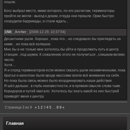
пошли.
Босс выбрал место, мимо которого, по его расчетам, терминаторы
пройти не могли - выход к докам, откуда они пришли. Орки быстро
соорудили баррикады, и стали ждать...
[
150
]
_Archer_
[2008-12-29, 10:37:54]
Десантники ушли. Хорошо , пока что... но следовало бы приглядеть за
ними... но пока всё излишне.
Мне бы и не только мне хотелось бы уйти и продолжить путь в центр
станции , под шумок. К сожалению этого не получиться , слишком велико
число.
Хотя....
Я и отряд терминаторов если можно сказать ушли незамеченными, пока
братья и капеллан были вроде массовки взяли всё внимание на себя.
Но пока была связь можно было координировать наши действия.
Я шёл дальше.. в глубь неизвестности, и в прямом смысле слова тьме.
Коридоров и путей хватало. Хотелось бы знать какой из них быстрей
приведёт меня к центру.
Страница
3
из
9
«
1
2
3
4
5
…
8
9
»
Главная