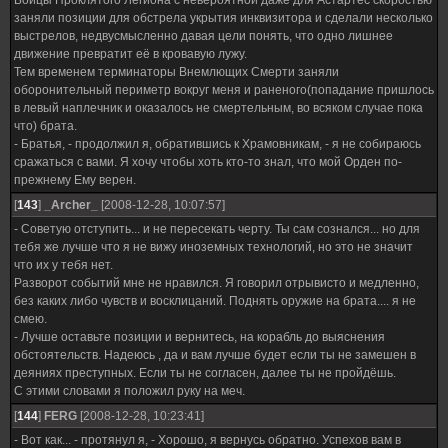
Бойцы Проклятого Легиона с невероятной даже для Астартес скоростью
заняли позиции для обстрела укрытия инквизитора и сделали несколько
выстрелов, недвусмысленно давая цели понять, что одно лишнее
движение превратит её в кровавую лужу.
Тем временем терминаторы Внемлющих Смерти заняли
оборонительный периметр вокруг меня и раненого(попадание пришлось
в левый наплечник и оказалось не смертельным, во всяком случае пока
что) брата.
- Братья, - продолжил я, обратившись к Храмовникам, - я не собираюсь
сражаться с вами. Я хочу чтобы хоть кто-то знал, что мой Орден по-
прежнему Ему верен.
[
143
]
_Archer_
[2008-12-28, 10:07:57]
- Советую отступить... и не пересекать черту. Ты сам сознался... но для
тебя же лучше что я не вижу иноземных технологий, но это не значит
что их у тебя нет.
Разворот событий мне не нравился. Я говорил отрывисто и медленно,
без каких либо чувств и восклицаний. Поднять оружие на брата.... я не
смею.
- Лучше оставьте позиции и вернитесь, на корабль до выяснения
обстоятельств. Надеюсь , да и вам лучше будет если ты не замешен в
деяниях преступных. Если ты не согласен, далее ты не пройдёшь.
С этими словами я положил руку на меч.
[
144
]
FERG
[2008-12-28, 10:23:41]
- Вот как... - протянул я, - Хорошо, я вернусь обратно. Успехов вам в