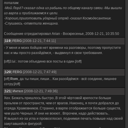
попалам.
-Мой Лорд?-сказал одна из рабынь по общему каналу связи.-Мы вышли
из варпа и приближаемся к цели.
-Хорошо,приготовить ударный отряд.-сказал Космодесантник.
-Слушаюсь.-ответила женщина.
Сообщение отредактировал
Arian
-
Воскресенье, 2008-12-21, 10:35:50
[
119
]
FERG
[2008-12-21, 7:44:11]
- У меня и моих бойцов нет времени на разговоры, поэтому пропустите
нас и мы просто разойдёмся, - выдвинул я свои требования.
[off]З.Ы.: потом объединю все посты в один.[/off]
[
120
]
FERG
[2008-12-21, 7:47:49]
[off]
Rom
, да ты пиши, пиши... Как разойдёмся - всё соединю, лишнее
сотру.[/off]
[
121
]
Интел
[2008-12-21, 7:49:36]
Хех. Бежать пришлось быстро..В этой чёртовой крепости больше
проьлем от пространств, чем от врагов..Наконец, я почти добрался до
отряда Храмовников..Странно, в варпе отображается больше существ,
чем ушло Черных. И они не воюют.. Впрочем, надо действовать..
Я вышел из-за угла и провозглосил, поднимая печать повыше над своей
закутавшейся фигурой: