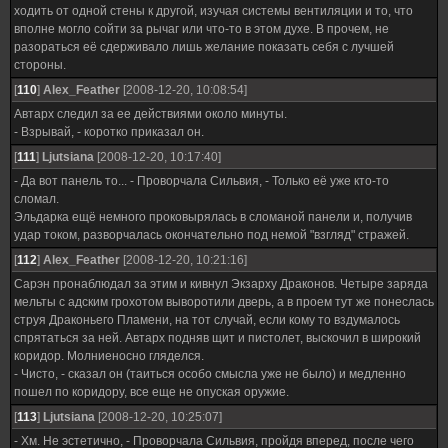
ходить от одной стены к другой, изучая системы вентиляции и то, что
вполне могло сойти за рычаг или что-то в этом духе. В прочем, не
разораться её сдерживало лишь желание показать себя с лучшей
стороны.
[
110
]
Alex_Feather
[2008-12-20, 10:08:54]
Автарх следил за ее действиями около минуты.
- Взрывай, - коротко приказал он.
[
111
]
Ljutsiana
[2008-12-20, 10:17:40]
- Да вот панель то... - Проворчала Сильвия, - Только её уже кто-то
сломал.
Эльдарка ещё немного проковырялась в сломаной панели и, получив
удар током, разворчалась окончательно под немой "взгляд" стражей.
[
112
]
Alex_Feather
[2008-12-20, 10:21:16]
Сарэн пронаблюдал за этим и кивнул Экзарху Драконов. Четыре заряда
мельты с адским грохотом выворотили дверь, а в проем тут же понеслась
струя Драконьего Пламени, на тот случай, если кому то вздумалось
спрятаться за ней. Автарх подняв щит и пистолет, выскочил в широкий
коридор. Молниеносно гляделся.
- Чисто, - сказал он (таиться особо смысла уже не было) и медленно
пошел по коридору, все еще не опуская оружие.
[
113
]
Ljutsiana
[2008-12-20, 10:25:07]
- Хм. Не эстетично, - Проворчала Сильвия, пройдя вперед, после чего