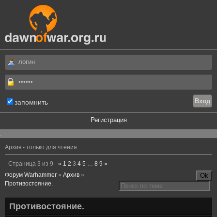
запомнить
Регистрация
.
Архив - только для чтения
Страница
3
из
9
«
1
2
3
4
5
…
8
9
»
Форум Warhammer
»
Архив
»
Противостояние.
Противостояние.