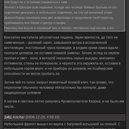
они будут не в остоянии справиться с ним.
Хенгист и Шенорм шли первыми, позади них четверо боевых братьев из его
отделения двигались в небольшом отдалении, на случай внеапной атаки.
Демоноборцы миновали еще две анфилиады и продолжили свой переход,
приближаясь все ближе к центру станции.
Наконец они вошли в огромный зал, и Хенгист явственно ощутил как о его
ментальный щит бьются эманации Хаоса. Максимально скоцентрировавшись он
Внезапно наступила абсолютная тишина. Звуки крепости, до того не
поднял Секиру Немезиды и жестом отдал отделению приказ остановиться...
замеченные, - далекий скрип, завывания ветра в испорченной
вентиляции, постоянный треск проводки, и редкие крики орков вдали -
пропали целиком, не оставив никакой замены. Затем, вслед за звуком
пропал и свет - зала, в которой оказались серые рыцари, внезапно
потемнела, стены ее почернели, и чернота эта окружила их, оставив в
небольшом сером круге, и ни приборы их шлемов, ни псайкерские
способности не могли пробить ее.
Затем чей-то голос заорал невнятный боевой клич, так громко, что
перепонки обычного человека обязательно бы лопнули, даже
защищенные шлемом.
А затем в светлое пятно ринулись Кровопускатели Кхорна, и не было им
числа...
[
141
]
Anchar
[2008-12-26, 4:59:10]
Небольшой фрегат вышел из варпа с багровой вспышкой за спиной. С