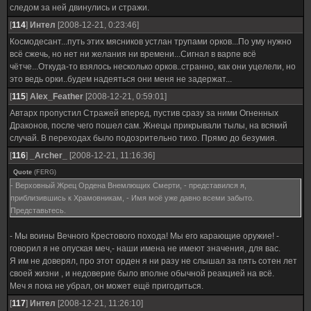
следом за ней двинулись и стражи.
[
114
]
Интел
[2008-12-21, 0:23:46]
Космодесант...путь этих мясников устлан трупами орков...По уму нужно
всё сжечь, но нет ни желания ни времени...Сигнал в варпе всё
чётче...Откуда-то взялось несколько орков..странно, как они уцелели, но
это ведь орки..будем надеяться они меня не задержат...
[
115
]
Alex_Feather
[2008-12-21, 0:59:01]
Автарх пропустил Стражей вперед, пустив сразу за ними Огненных
Драконов, после чего пошел сам. Жнецы прикрывали тылы, на всякий
случай. В переходах было подозрительно тихо. Прямо до безумия.
[
116
]
_Archer_
[2008-12-21, 11:16:36]
Quote
(
FERG
)
- Верховный Жрец Ордена Внемлющих Смерти, - представился я,
приблизившись к Храмовникам, - Имя моё уже давно всеми забыто.
Представьтесь.
- Мы воины Вечного Крестового похода! Мы его карающие оружие! -
говорил я не опуская меч,- наши имена не имеют значения, для вас.
Я им не доверял, про этот орден я ни разу не слышал за пять сотен лет
своей жизни , и недоверие было вполне обычной реакцией на всё.
Меч я пока не убрал, он может ещё пригодиться.
[
117
]
Интел
[2008-12-21, 11:26:10]