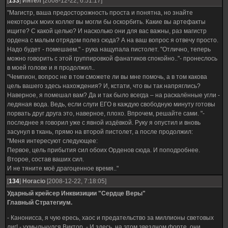
[
133
]
Интел
[2008-12-22, 6:51:17]
"Магистр, ваша предосторожность проста и понятна, но знайте
некоторых моих коллег вы могли бы оскорбить. Какие вы артефакты
ищите? С какой целью? И насколько они для вас важны, раз магистр
ордена с малым отрядом полез сюда? А на ваш вопрос я отвечу просто.
Надо будет - помешаем." - рука нащупала пистолет. "Отлично, теперь
можно говорить с этой группировкой фанатиков спокойно.."- пронеслось
в моей голове и я продолжил..
"Чемпион, вопрос не в том сможете ли вы мне помочь, а в том какова
цель вашего здесь нахождения? И, кстати, что вы так напряглись?
Наверное, я помешал вам? Да и так было всегда – на раскалённые угли -
ледяная вода. Ведь, если слуги ЕГО в каждую свободную минуту готовы
порвать друг друга это, наверное, плохо. Впрочем, решайте сами. "-
последнее я говорил уже с явной издёвкой. Руку я опустил и вновь
засунул в ткань, прямо на второй пистолет, а после продолжил:
"Меня интересуют следующее:
Первое, цель прибытия сил обоих Орденов сюда. И поподробнее.
Второе, состав ваших сил.
И не тяните моё драгоценное время.."
[
134
]
Horacio
[2008-12-22, 7:18:05]
Ударный крейсер Инквизиции "Сердце Веры"
Главный Стратегиум.
- Канонисса, я чую ересь, хаос и предательство за миллионы световых
лиг! - ухмыльнулся Виктор. - И здесь, на этом звездном форте, они