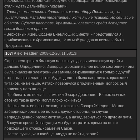
последовал за Тором. Сняв оружие с предохранителей, Внемлющие
стали ждать дальнейших указаний.
- Транер, - ментально обратился я к командиру Проклятых, - не
удивляйтесь, я владею телепатией, хоть я и не псайкер. Но сейчас не
об этом. Будьте наготове, Храмовники славятся среди Астартес
своим бешеным нравом.
- Верховный Жрец Ордена Внемлющих Смерти, - представился я,
приблизившись к Храмовникам, - Имя моё уже давно всеми забыто.
Представьтесь.
[
107
]
Alex_Feather
[2008-12-20, 11:58:13]
Сарэн осматривал большую массивную дверь, мешающую пройти
дальше. Определенно, Имперцы угрохали на нее целое состояние - она
была снабжена электронным замком, открывающимся только с другой
стороны, а выглядела так, будто должна была сдерживать вражеских
титанов, не меньше. Автарх повернулся к подчиненным, вопрос был
написан у него на лице.
- Пробивать ее нельзя, - заметил Экзарх Драконов. - В стыковочных
отсеках такие шутки могут плохо кончиться.
- Но взломать ее невозможно, - отозвался Экзарх Жнецов. - Можно
забаррикадировать ее потом с другой стороны, на случай
непредвиденной разгерметизации, а назад вернуться по другому пути.
- В случае срочной эвакуации мы будем тратить время на поиск
подходящего отсека, - заметил Сарэн.
- Но это лучше, чем вообще никуда не пойти, верно?