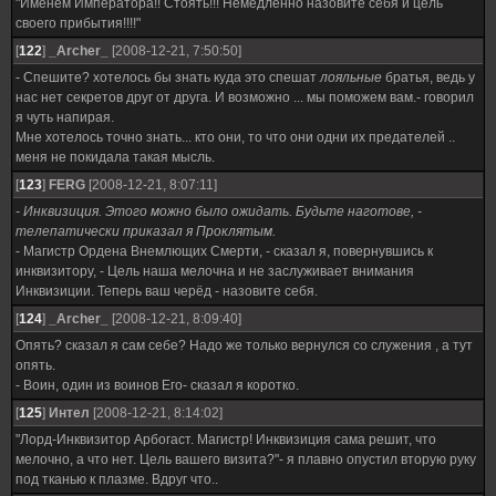
"Именем Императора!! Стоять!!! Немедленно назовите себя и цель
своего прибытия!!!!"
[
122
]
_Archer_
[2008-12-21, 7:50:50]
- Спешите? хотелось бы знать куда это спешат
лояльные
братья, ведь у
нас нет секретов друг от друга. И возможно ... мы поможем вам.- говорил
я чуть напирая.
Мне хотелось точно знать... кто они, то что они одни их предателей ..
меня не покидала такая мысль.
[
123
]
FERG
[2008-12-21, 8:07:11]
- Инквизиция. Этого можно было ожидать. Будьте наготове, -
телепатически приказал я Проклятым.
- Магистр Ордена Внемлющих Смерти, - сказал я, повернувшись к
инквизитору, - Цель наша мелочна и не заслуживает внимания
Инквизиции. Теперь ваш черёд - назовите себя.
[
124
]
_Archer_
[2008-12-21, 8:09:40]
Опять? сказал я сам себе? Надо же только вернулся со служения , а тут
опять.
- Воин, один из воинов Его- сказал я коротко.
[
125
]
Интел
[2008-12-21, 8:14:02]
"Лорд-Инквизитор Арбогаст. Магистр! Инквизиция сама решит, что
мелочно, а что нет. Цель вашего визита?"- я плавно опустил вторую руку
под тканью к плазме. Вдруг что..