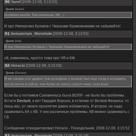
[
90
]
Saref
[2008-12-08, 3:13:03]
Quote
(
tearer
)
особенно мы(КА, Расчленители, КВ....)
И про Имперских Кулаков с Черными Храмовниками не забывайте!
[
91
]
Immaterium_Wormhole
[2008-12-08, 3:13:55]
Quote
(
knb
)
И про Имперских Кулаков с Черными Храмовниками не забывайте!
ой, извиняюсь, просто тема про ЧЯ и КЖ
[
92
]
Horacio
[2008-12-08, 3:15:03]
Quote
(
Deviant
)
Я же говорю,этот дефект (как вульфены у волков) был еще тогда и исправить
его не могли и сейчас тем более не смогут,спасет лишь сила воли
Если бы у потомков Сангвиниуса была ВОЛЯ - не было бы проблемы.
Кстати
Deviant
, а вот Гвардия Ворона, в отличие от Волков Фенриса, то
бишь вас, от своего проклятия давно избавилась. И второе, не надо
сравнивать КА с КВ. У них различные проблемы. КВ можно сравнивать с
ГВ.
Сообщение отредактировал
Horacio
-
Понедельник, 2008-12-08, 3:15:52
[
93
]
Immaterium_Wormhole
[2008-12-08, 3:15:19]