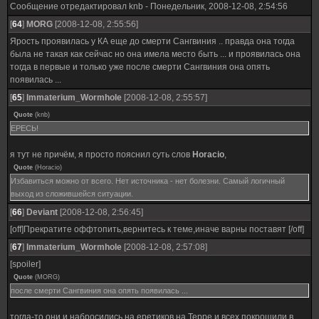
Сообщение отредактировал
knb
-
Понедельник, 2008-12-08, 2:54:56
[
64
]
MORG
[2008-12-08, 2:55:56]
Ярость проявилась у КА еще до смерти Сангвиния .. правда она тогда
была не такая как сейчас но она имела место быть ... и проявилась она
тогда в первые и только уже после смерти Сангвиния она опять
появилась ...
[
65
]
Immaterium_Wormhole
[2008-12-08, 2:55:57]
Quote
(
knb
)
ЕРЕСЬ!
я тут не причём, я просто пояснил суть слов
Horacio
,
Quote
(
Horacio
)
Избавиться можно от всего. Нет источника - нет болезни. Самый логичный
выход из сложившейся ситуации.
[
66
]
Deviant
[2008-12-08, 2:56:45]
[off]Прекратите оффтопить,вернитесь к теме,иначе варны поставят [/off]
[
67
]
Immaterium_Wormhole
[2008-12-08, 2:57:08]
[spoiler]
Quote
(
MORG
)
после смерти Сангвиния она опять появилась ...
тогда-то они и набросились на еретиков на Терре и всех покрошили в