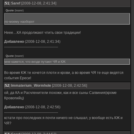
[
51
]
Saref
[2008-12-08, 2:41:34]
Quote
(
tearer
)
по-моему наоборот
Неее....КА продолжают чтить свои традиции!
Добавлено
(2008-12-08, 2:41:34)
---------------------------------------------
Quote
(
tearer
)
мне кажется, что везде путают ЧЯ и КЖ
Во время КЖ те хочется плоти и крови, а во время ЧЯ те еще видятся
события Ереси!
[
52
]
Immaterium_Wormhole
[2008-12-08, 2:42:56]
ой, да КА и Расчленители похожи, как и все сыны Сагвиния(кроме
Кровопийц)
Добавлено
(2008-12-08, 2:42:56)
---------------------------------------------
кстати про последних я почти ничего не слышал, у вообще есть КЖ и
ЧЯ?