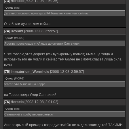
[
73
]
Horacio
[2008-12-08, 2:59:36]
Quote
(
knb
)
До смерти своего примарха КА быле не хуже чем сейчас!
Они были лучше, чем сейчас.
[
74
]
Deviant
[2008-12-08, 2:59:57]
Quote
(
MORG
)
Ярость проявилась у КА еще до смерти Сангвиния
Я же говорю,этот дефект (как вульфены у волков) был еще тогда и
исправить его не могли и сейчас тем более не смогут,спасет лишь сила
воли
[
75
]
Immaterium_Wormhole
[2008-12-08, 2:59:57]
Quote
(
MORG
)
tearer, это было не на Терре
на Терре, когда Умер Сангвиний
[
76
]
Horacio
[2008-12-08, 3:01:02]
Quote
(
knb
)
Сангвиний в гробу перевернется!
Ангелокрылый примарх возрадуется! Он не видел своих детей ТАКИМИ.