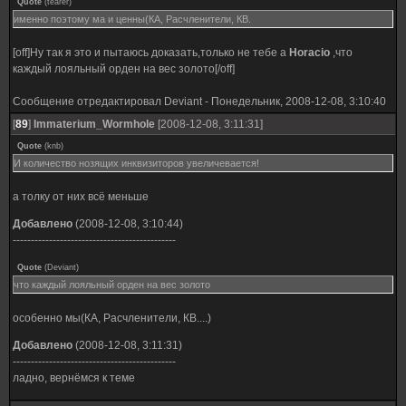
Quote
(
tearer
)
именно поэтому ма и ценны(КА, Расчленители, КВ.
[off]Ну так я это и пытаюсь доказать,только не тебе а
Horacio
,что
каждый лояльный орден на вес золото[/off]
Сообщение отредактировал
Deviant
-
Понедельник, 2008-12-08, 3:10:40
[
89
]
Immaterium_Wormhole
[2008-12-08, 3:11:31]
Quote
(
knb
)
И количество нозящих инквизиторов увеличевается!
а толку от них всё меньше
Добавлено
(2008-12-08, 3:10:44)
---------------------------------------------
Quote
(
Deviant
)
что каждый лояльный орден на вес золото
особенно мы(КА, Расчленители, КВ....)
Добавлено
(2008-12-08, 3:11:31)
---------------------------------------------
ладно, вернёмся к теме