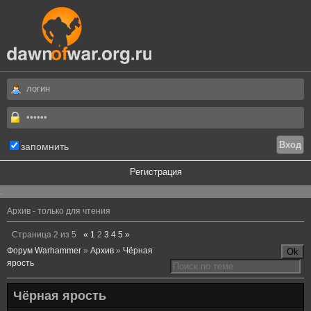
запомнить
Регистрация
.
Архив - только для чтения
Страница
2
из
5
«
1
2
3
4
5
»
Форум Warhammer
»
Архив
»
Чёрная
ярость
Чёрная ярость