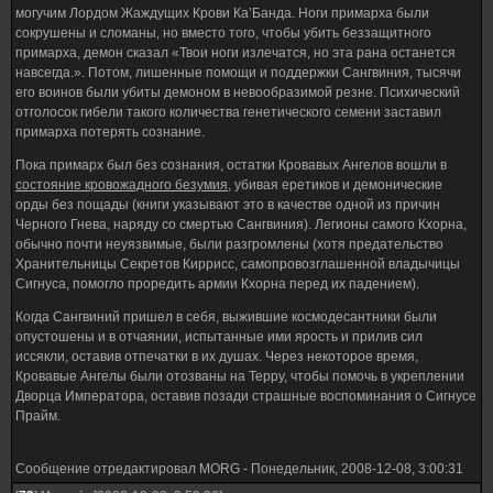
могучим Лордом Жаждущих Крови Ка’Банда. Ноги примарха были
сокрушены и сломаны, но вместо того, чтобы убить беззащитного
примарха, демон сказал «Твои ноги излечатся, но эта рана останется
навсегда.». Потом, лишенные помощи и поддержки Сангвиния, тысячи
его воинов были убиты демоном в невообразимой резне. Психический
отголосок гибели такого количества генетического семени заставил
примарха потерять сознание.
Пока примарх был без сознания, остатки Кровавых Ангелов вошли в
состояние кровожадного безумия
, убивая еретиков и демонические
орды без пощады (книги указывают это в качестве одной из причин
Черного Гнева, наряду со смертью Сангвиния). Легионы самого Кхорна,
обычно почти неуязвимые, были разгромлены (хотя предательство
Хранительницы Секретов Киррисс, самопровозглашенной владычицы
Сигнуса, помогло проредить армии Кхорна перед их падением).
Когда Сангвиний пришел в себя, выжившие космодесантники были
опустошены и в отчаянии, испытанные ими ярость и прилив сил
иссякли, оставив отпечатки в их душах. Через некоторое время,
Кровавые Ангелы были отозваны на Терру, чтобы помочь в укреплении
Дворца Императора, оставив позади страшные воспоминания о Сигнусе
Прайм.
Сообщение отредактировал
MORG
-
Понедельник, 2008-12-08, 3:00:31