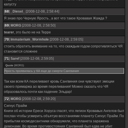
капусту
[
68
]
_Diesel_
[2008-12-08, 2:58:44]
Я знаю про Черную Ярость , а вот что такое Кровавая Жажда ?
[
69
]
MORG
[2008-12-08, 2:58:50]
tearer
, это было не на Терре
[
70
]
Immaterium_Wormhole
[2008-12-08, 2:59:05]
стоить обратить внимание на то, что скаждым годом сопротивляться ЧЯ
становится сложнее
[
71
]
Saref
[2008-12-08, 2:59:05]
Quote
(
MORG
)
Ярость проявилась у КА еще до смерти Сангвиния
Так как всем КА переливают кровь Сангвиния они чувствуют эмоции
своего примаржа ао время переливания! Можно сказать что ЧЯ
образовалось почти как падение Эльдар!
[
72
]
MORG
[2008-12-08, 2:59:20]
Сигнус Прайм
Книги об истории Ереси Хоруса гласят, что легион Кровавых Ангелов был
послан чтобы усмирить объятую восстаниями планету Сигнус Прайм. По
прибытии космодесантники обнаружили, что планета заражена
демонами. Во время противостояния Сангвиний был едва не убит