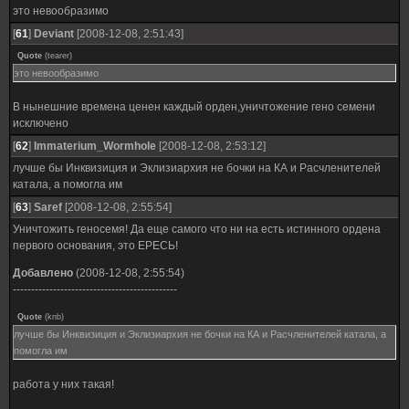
это невообразимо
[
61
]
Deviant
[2008-12-08, 2:51:43]
Quote
(
tearer
)
это невообразимо
В нынешние времена ценен каждый орден,уничтожение гено семени
исключено
[
62
]
Immaterium_Wormhole
[2008-12-08, 2:53:12]
лучше бы Инквизиция и Эклизиархия не бочки на КА и Расчленителей
катала, а помогла им
[
63
]
Saref
[2008-12-08, 2:55:54]
Уничтожить геносемя! Да еще самого что ни на есть истинного ордена
первого основания, это ЕРЕСЬ!
Добавлено
(2008-12-08, 2:55:54)
---------------------------------------------
Quote
(
knb
)
лучше бы Инквизиция и Эклизиархия не бочки на КА и Расчленителей катала, а
помогла им
работа у них такая!