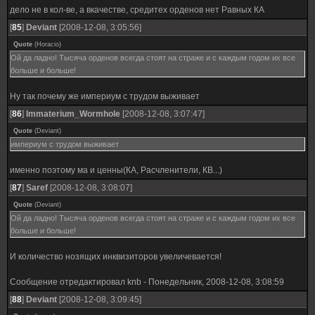
дело не в кол-ве, а вкачестве, средитех орденов нет Равных КА
[
85
]
Deviant
[2008-12-08, 3:05:56]
Quote
(
Horacio
)
Ой да ладно! Тысяча орденов всегда стоят на страже и с каждым годом их все
больше и больше!
Ну так почему же империум с трудом выживает
[
86
]
Immaterium_Wormhole
[2008-12-08, 3:07:47]
Quote
(
Deviant
)
империум с трудом выживает
именно поэтому ма и ценны(КА, Расчленители, КВ...)
[
87
]
Saref
[2008-12-08, 3:08:07]
Quote
(
Deviant
)
Ой да ладно! Тысяча орденов всегда стоят на страже и с каждым годом их все
больше и больше!
И количество нозящих инквизиторов увеличевается!
Сообщение отредактировал
knb
-
Понедельник, 2008-12-08, 3:08:59
[
88
]
Deviant
[2008-12-08, 3:09:45]