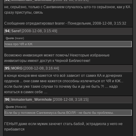
не, серьёзно, только с Сангвинием случалось што-то серьёзное, как у КА
сразу приступы, связь
Сообщение отредактировал
tearer
-
Понедельник, 2008-12-08, 3:15:32
[
94
]
Saref
[2008-12-08, 3:15:49]
Quote
(
tearer
)
тема про ЧЯ и КЖ
Возможно инквизиция может помочь! Некоторые избранные
инквизиторы имеют доступ к Черной Библиотеке!
[
95
]
MORG
[2008-12-08, 3:16:44]
в конце концов мне кажется что всё зависит от самих КА и дочерних
орденов ... они сами мне кажется способны излечиться от ЧЯ и КЖ...
если были уже такие случаи то почему бы и др не быть ?! .... надо
копаться в самих себе ....
[
96
]
Immaterium_Wormhole
[2008-12-08, 3:18:15]
Quote
(
Horacio
)
Если бы у потомков Сангвиниуса была ВОЛЯ - не было бы проблемы.
ГЕНЫ!!! даже если мужик зачочет стать бабой, эстрадиола у него не
прибавится