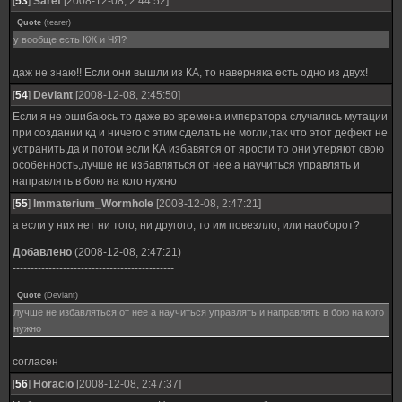
[
53
]
Saref
[2008-12-08, 2:44:52]
Quote
(
tearer
)
у вообще есть КЖ и ЧЯ?
даж не знаю!! Если они вышли из КА, то наверняка есть одно из двух!
[
54
]
Deviant
[2008-12-08, 2:45:50]
Если я не ошибаюсь то даже во времена императора случались мутации
при создании кд и ничего с этим сделать не могли,так что этот дефект не
устранить,да и потом если КА избавятся от ярости то они утеряют свою
особенность,лучше не избавляться от нее а научиться управлять и
направлять в бою на кого нужно
[
55
]
Immaterium_Wormhole
[2008-12-08, 2:47:21]
а если у них нет ни того, ни другого, то им повезлло, или наоборот?
Добавлено
(2008-12-08, 2:47:21)
---------------------------------------------
Quote
(
Deviant
)
лучше не избавляться от нее а научиться управлять и направлять в бою на кого
нужно
согласен
[
56
]
Horacio
[2008-12-08, 2:47:37]