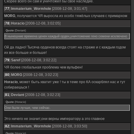
Скорее всего он сам и уничтожил бы свое наследие.
[
77
]
Immaterium_Wormhole
[2008-12-08, 3:01:47]
MORG
, получается ЧЯ выросла из особо тяжёлых случаев с примархом
[
78
]
Horacio
[2008-12-08, 3:02:05]
Quote
(
Deviant
)
В нынешние времена ценен каждый орден,уничтожение гено семени исключено
Ой да ладно! Тысяча орденов всегда стоят на страже и с каждым годом
их все больше и больше!
[
79
]
Saref
[2008-12-08, 3:02:22]
ЧЯ более глобальная проблема чем вульфен!
[
80
]
MORG
[2008-12-08, 3:02:23]
Horacio
, может быть хватит уже ! ты в теме про КА оскарблял нас и тут
собираешься !
[
81
]
Deviant
[2008-12-08, 3:02:23]
Quote
(
Horacio
)
Они были лучше, чем сейчас.
Это ничего не значит,они верны императору а это главное
[
82
]
Immaterium_Wormhole
[2008-12-08, 3:03:50]
Quote
(
Horacio
)