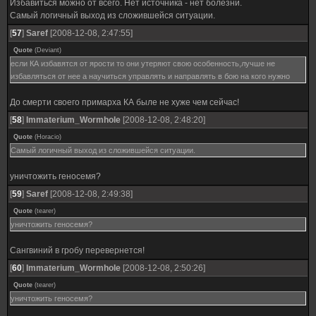
Избавиться можно от всего. Нет источника - нет болезни.
Самый логичный выход из сложившейся ситуации.
[
57
]
Saref
[2008-12-08, 2:47:55]
Quote
(
Deviant
)
если КА избавятся от ярости то они утеряют свою особенность,лучше не
избавляться от нее а научиться управлять и направлять в бою на кого нужно
До смерти своего примарха КА быле не хуже чем сейчас!
[
58
]
Immaterium_Wormhole
[2008-12-08, 2:48:20]
Quote
(
Horacio
)
Самый логичный выход из сложившейся ситуации.
уничтожить геносемя?
[
59
]
Saref
[2008-12-08, 2:49:38]
Quote
(
tearer
)
уничтожить геносемя?
Сангвиний в гробу перевернется!
[
60
]
Immaterium_Wormhole
[2008-12-08, 2:50:26]
Quote
(
tearer
)
уничтожить геносемя?