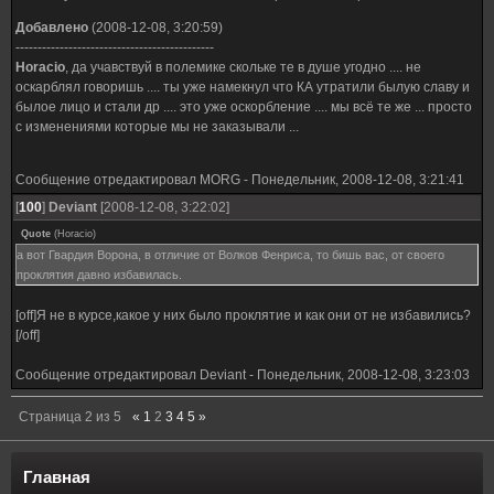
Добавлено
(2008-12-08, 3:20:59)
---------------------------------------------
Horacio
, да учавствуй в полемике скольке те в душе угодно .... не
оскарблял говоришь .... ты уже намекнул что КА утратили былую славу и
былое лицо и стали др .... это уже оскорбление .... мы всё те же ... просто
с изменениями которые мы не заказывали ...
Сообщение отредактировал
MORG
-
Понедельник, 2008-12-08, 3:21:41
[
100
]
Deviant
[2008-12-08, 3:22:02]
Quote
(
Horacio
)
а вот Гвардия Ворона, в отличие от Волков Фенриса, то бишь вас, от своего
проклятия давно избавилась.
[off]Я не в курсе,какое у них было проклятие и как они от не избавились?
[/off]
Сообщение отредактировал
Deviant
-
Понедельник, 2008-12-08, 3:23:03
Страница
2
из
5
«
1
2
3
4
5
»
Главная