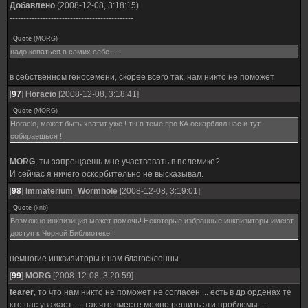
Добавлено
(2008-12-08, 3:18:15)
---------------------------------------------
Quote
(
MORG
)
надо копаться в самих себе ....
в себственном геносемени, скорее всего так, нам никто не поможет
[
97
]
Horacio
[2008-12-08, 3:18:41]
Quote
(
MORG
)
Horacio, может быть хватит уже ! ты в теме про КА оскарблял нас и тут
собираешься !
MORG
, ты запрещаешь мне участвовать в полемике?
И сейчас я ничего оскорбительно не высказывал.
[
98
]
Immaterium_Wormhole
[2008-12-08, 3:19:01]
Quote
(
knb
)
Возможно инквизиция может помочь! Некоторые избранные инквизиторы имеют
доступ к Черной Библиотеке!
немногие инквизиторы к нам благосклонны
[
99
]
MORG
[2008-12-08, 3:20:59]
tearer
, то что нам никто не поможет не согласен ... есть в др орденах те
кто нас уважает .... так что вместе можно решить эти проблемы ....