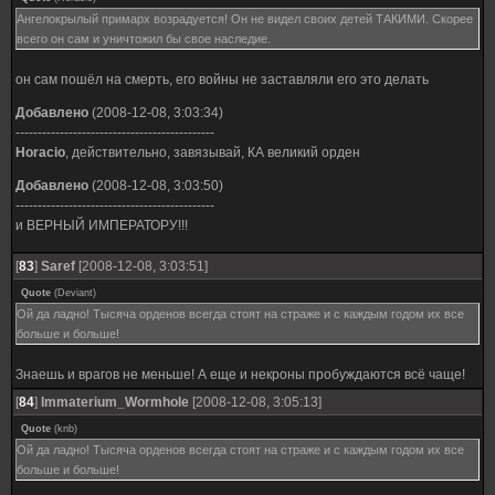
Ангелокрылый примарх возрадуется! Он не видел своих детей ТАКИМИ. Скорее
всего он сам и уничтожил бы свое наследие.
он сам пошёл на смерть, его войны не заставляли его это делать
Добавлено
(2008-12-08, 3:03:34)
---------------------------------------------
Horacio
, действительно, завязывай, КА великий орден
Добавлено
(2008-12-08, 3:03:50)
---------------------------------------------
и ВЕРНЫЙ ИМПЕРАТОРУ!!!
[
83
]
Saref
[2008-12-08, 3:03:51]
Quote
(
Deviant
)
Ой да ладно! Тысяча орденов всегда стоят на страже и с каждым годом их все
больше и больше!
Знаешь и врагов не меньше! А еще и некроны пробуждаются всё чаще!
[
84
]
Immaterium_Wormhole
[2008-12-08, 3:05:13]
Quote
(
knb
)
Ой да ладно! Тысяча орденов всегда стоят на страже и с каждым годом их все
больше и больше!