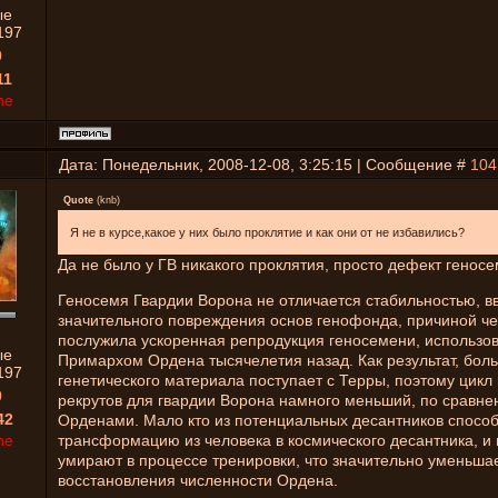
ые
197
0
11
ne
Дата: Понедельник, 2008-12-08, 3:25:15 | Сообщение #
104
Quote
(
knb
)
Я не в курсе,какое у них было проклятие и как они от не избавились?
Да не было у ГВ никакого проклятия, просто дефект генос
Геносемя Гвардии Ворона не отличается стабильностью, в
значительного повреждения основ генофонда, причиной че
послужила ускоренная репродукция геносемени, использо
ые
Примархом Ордена тысячелетия назад. Как результат, бол
197
генетического материала поступает с Терры, поэтому цикл
0
рекрутов для гвардии Ворона намного меньший, по сравне
42
Орденами. Мало кто из потенциальных десантников спосо
ne
трансформацию из человека в космического десантника, и
умирают в процессе тренировки, что значительно уменьшае
восстановления численности Ордена.