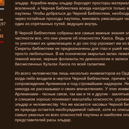
эльдар. Корабли-миры эльдар бороздят просторы материа
вселенной, а Черная Библиотека всегда находится только 
паутины. Чтобы добраться до Черной Библиотеки, необход
через потайные проходы паутины, миновать ужасающих ча
ые
один из спрятанных путей, ведущих внутрь.
197
0
В Черной Библиотеке собраны все самые важные знания эл
42
частности все, что они узнали об опасностях Хаоса. Ведь эт
ne
то уничтожил их цивилизацию и до сих пор угрожает им из 
Секреты библиотеки не предназначены для глаз и ушей не
просто любопытных. В ее психически закрытых залах лежа
темной магии, черные фолианты по демонологии и записи
бесчисленных Культах Хаоса по всей галактике.
Из всего человечества лишь несколько инквизиторов из Ор
когда-либо входили в чертоги Черной Библиотеки, причем т
сопровождении Арлекинов и под строжайшим надзором. Ни
никогда не рассказывал о своих впечатлениях. У этих инкви
Арлекинами - тесные связи, так как и те и другие - закляты
и слишком хорошо понимают масштабы опасности, угрож
эльдар и человечеству. Что же касается часовых Черной Би
их природа остается необсуждаемой тайной, хотя их описы
самых ужасных из всех опасностей паутины и наиболее оп
представителей расы эльдар.