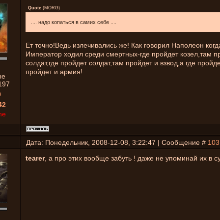
Quote
(
MORG
)
.... надо копаться в самих себе ....
Ет точно!Ведь излечивались же! Как говорил Наполеон ког
Император ходил среди смертных-где пройдет козел,там п
солдат,где пройдет солдат,там пройдет и взвод,а где пройд
пройдет и армия!
ые
197
0
42
ne
Дата: Понедельник, 2008-12-08, 3:22:47 | Сообщение #
103
tearer
, а про этих вообще забуть ! даже не упоминай их в су