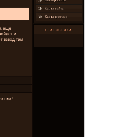
Баннер сайта
Карта сайта
Карта форума
да еще
СТАТИСТИКА
ройдет и
ет взвод там
е плз !