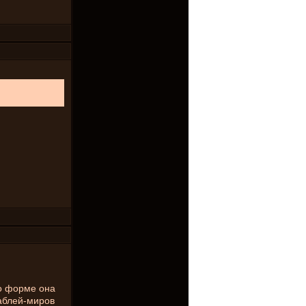
по форме она
раблей-миров