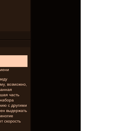
емени
виду
му, возможно,
ванная
ьшая часть
 набора
нию с другими
бен выдержать
 многие
т скорость