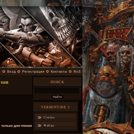
✪
Вход
✪
Регистрация
✪
Контакты
✪
RsS
ПОИСК
РХИВ
VERMINTIDE 2
Статьи
Файлы
- только для чтения