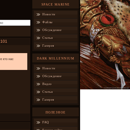
SPACE MARINE
Новости
Файлы
Обсуждение
Статьи
#
101
Галерея
DARK MILLENNIUM
те кто нас
Новости
Обсуждение
Видео
Статьи
Галерея
ПОЛЕЗНОЕ
FAQ