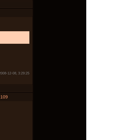
008-12-08, 3:29:25
#
109