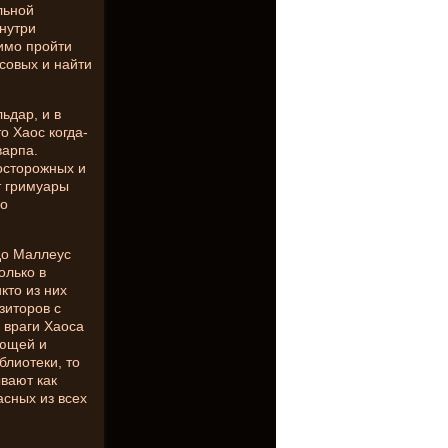
льной
внутри
имо пройти
совых и найти
ьдар, и в
о Хаос когда-
варпа.
осторожных и
т гримуары
 о
до Маллеус
олько в
кто из них
зиторов с
е враги Хаоса
ающей и
блиотеки, то
вают как
асных из всех