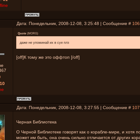
fline
Дата: Понедельник, 2008-12-08, 3:25:48 | Сообщение #
106
Quote
(
MORG
)
даже не упоминай их в суе плз
[off]К тому же это оффтоп [/off]
ые
467
0
10
ne
Дата: Понедельник, 2008-12-08, 3:27:55 | Сообщение #
107
Черная Библиотека
О Черной Библиотеке говорят как о корабле-мире, и хотя 
может им быть, она очень сильно отличается от других ко