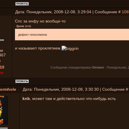
Дата: Понедельник, 2008-12-08, 3:29:04 | Сообщение #
108
Спс за инфу но вообще-то
Quote
(
knb
)
дефект геносемени
и называют проклятием
ые
467
0
10
Сообщение отредактировал
Deviant
-
Понедельник, 2
ne
ormhole
Дата: Понедельник, 2008-12-08, 3:30:30 | Сообщение 
knb
, может там и действительно что-нибудь есть