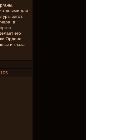
органы,
ригодными для
туры зигот,
чера, в
ергся
делает его
ики Ордена
лосы и глаза
#
105