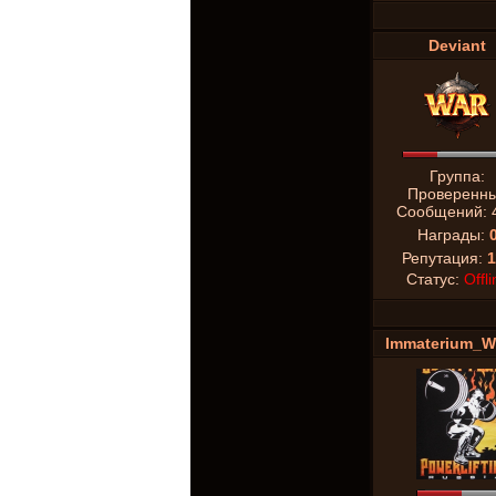
Deviant
Группа:
Проверенн
Сообщений:
Награды:
Репутация:
1
Статус:
Offli
Immaterium_W