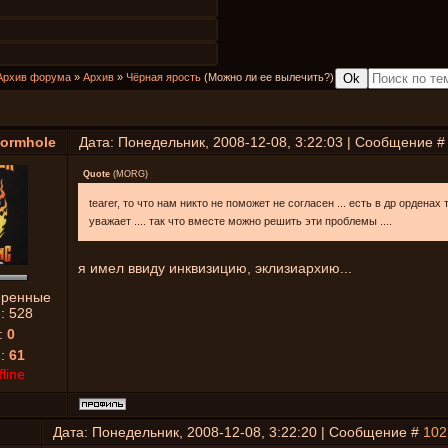
Архив форума
»
Архив
»
Чёрная ярость
(Можно ли ее вылечить?)
ormhole
Дата: Понедельник, 2008-12-08, 3:22:03 | Сообщение 
Quote
(
MORG
)
tearer, то что нам никто не поможет не согласен ... есть в др орденах 
уважает .... так что вместе можно решить эти проблемы ....
я имел ввиду инквизицию, эклизиархию...
еренные
й:
528
:
0
я:
61
fline
Дата: Понедельник, 2008-12-08, 3:22:20 | Сообщение #
102