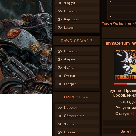
4
Форум
5
Новости
»
Картинки
Форум Warhammer
»
Видео
Чёрная ярость
DAWN OF WAR 2
Immaterium_W
Новости
Форум
Файлы
Статьи
Галерея
Группа: Пров
Сообщени
DAWN OF WAR
Награды
Репутаци
Новости
Статус:
Of
Обсуждение
Файлы
Saref
Статьи