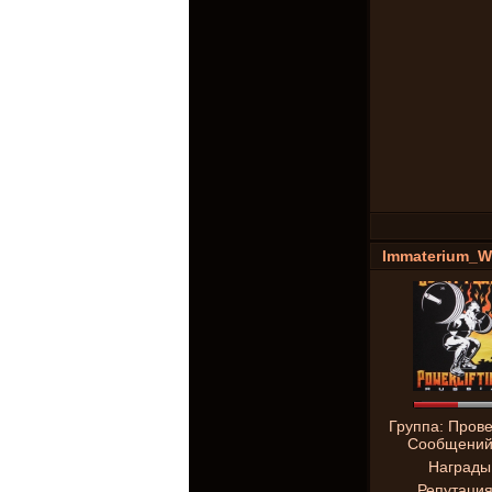
Immaterium_W
Группа: Пров
Сообщени
Награды
Репутаци