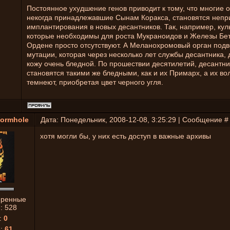
Постоянное ухудшение генов приводит к тому, что многие 
некогда принадлежавшие Сынам Коракса, становятся неп
имплантирования в новых десантников. Так, например, куль
которые необходимы для роста Мукраноидов и Железы Бет
Ордене просто отсутствуют. А Меланохромовый орган подв
мутации, которая через несколько лет службы десантника, 
кожу очень бледной. По прошествии десятилетий, десантн
становятся такими же бледными, как и их Примарх, а их во
темнеют, приобретая цвет черного угля.
ormhole
Дата: Понедельник, 2008-12-08, 3:25:29 | Сообщение 
хотя могли бы, у них есть доступ в важные архивы
еренные
й:
528
:
0
я:
61