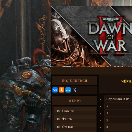
ПОДЕЛИТЬСЯ
ЧЁРН
Страница
3
из
МЕНЮ
«
Главная
1
Файлы
2
Статьи
3