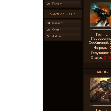
Галерея
DAWN OF WAR 3
Новости
Статьи
Группа:
Файлы
Проверенн
Сообщений:
Награды:
Репутация:
Статус:
Offli
MORG
Группа: