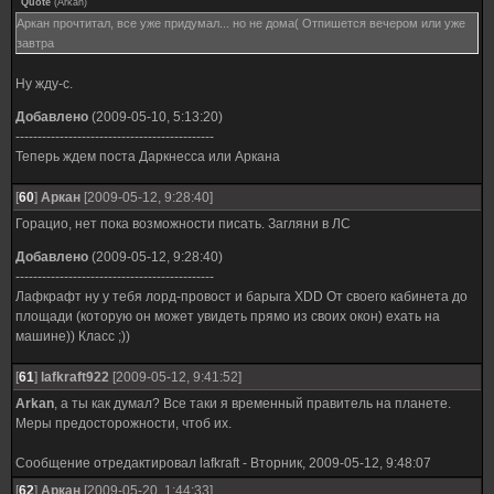
Quote
(
Arkan
)
Аркан прочтитал, все уже придумал... но не дома( Отпишется вечером или уже
завтра
Ну жду-с.
Добавлено
(2009-05-10, 5:13:20)
---------------------------------------------
Теперь ждем поста Даркнесса или Аркана
[
60
]
Аркан
[2009-05-12, 9:28:40]
Горацио, нет пока возможности писать. Загляни в ЛС
Добавлено
(2009-05-12, 9:28:40)
---------------------------------------------
Лафкрафт ну у тебя лорд-провост и барыга ХDD От своего кабинета до
площади (которую он может увидеть прямо из своих окон) ехать на
машине)) Класс ;))
[
61
]
lafkraft922
[2009-05-12, 9:41:52]
Arkan
, а ты как думал? Все таки я временный правитель на планете.
Меры предосторожности, чтоб их.
Сообщение отредактировал
lafkraft
-
Вторник, 2009-05-12, 9:48:07
[
62
]
Аркан
[2009-05-20, 1:44:33]