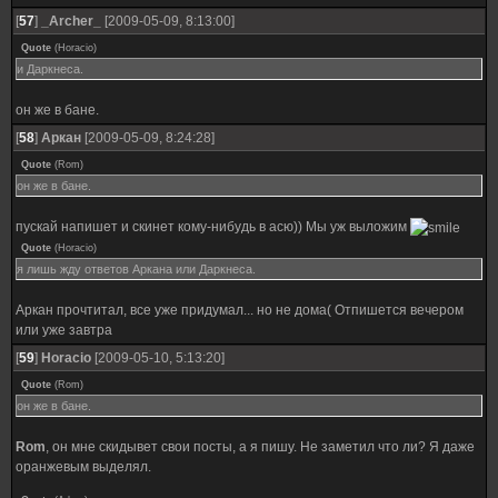
[
57
]
_Archer_
[2009-05-09, 8:13:00]
Quote
(
Horacio
)
и Даркнеса.
он же в бане.
[
58
]
Аркан
[2009-05-09, 8:24:28]
Quote
(
Rom
)
он же в бане.
пускай напишет и скинет кому-нибудь в асю)) Мы уж выложим
Quote
(
Horacio
)
я лишь жду ответов Аркана или Даркнеса.
Аркан прочтитал, все уже придумал... но не дома( Отпишется вечером
или уже завтра
[
59
]
Horacio
[2009-05-10, 5:13:20]
Quote
(
Rom
)
он же в бане.
Rom
, он мне скидывет свои посты, а я пишу. Не заметил что ли? Я даже
оранжевым выделял.