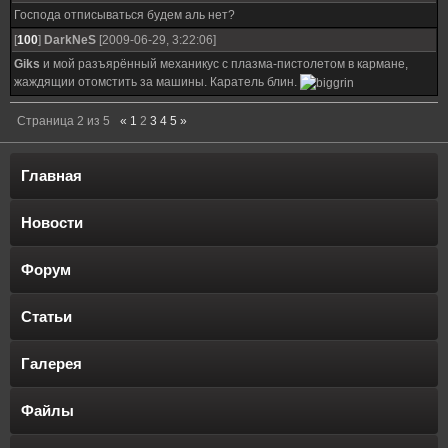
Господа отписываться будем аль нет?
[
100
]
DarkNeS
[2009-06-29, 3:22:06]
Giks
и мой разъярённый механикус с плазма-пистолетом в кармане,
жаждящии отомстить за машины. Каратель блин.
Страница
2
из
5
«
1
2
3
4
5
»
Главная
Новости
Форум
Статьи
Галерея
Файлы