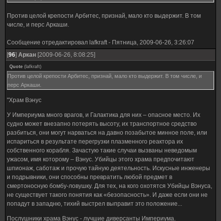
Против целой крепости Арбитес, признай, мало кто выдержит. В том
числе, и перс Аркаши.
Сообщение отредактировал
lafkraft
-
Пятница, 2009-06-26, 3:26:07
[
96
]
Аркан
[2009-06-26, 8:08:25]
Quote
(
lafkraft
)
Против целой крепости Арбитес, признай, мало кто выдержит. В том числе, и
перс Аркаши.
"Храм Вэнус
У Империума много врагов, и Галактика для них – опасное место. Их
судно может внезапно потерять высоту, их транспортное средство
разбиться, они могут нарваться на давно позабытое минное поле, или
испариться в результате перегрузки плазменного реактора их
собственного корабля. Зачастую такие случаи вызваны неведомым
ужасом, имя которому – Вэнус. Убийцы этого храма предпочитают
шпионаж, саботаж и прочую тайную деятельность. Искусные инженеры
и подрывники, они способны превратить любой предмет в
смертоносную бомбу-ловушку. Для тех, на кого охотятся Убийцы Вэнуса,
не существует такого понятия как «безопасность». И даже если они не
попадут в западню, тихий выстрел выправит это положение...
Послушники храма Вэнус - лучшие диверсанты Империума.