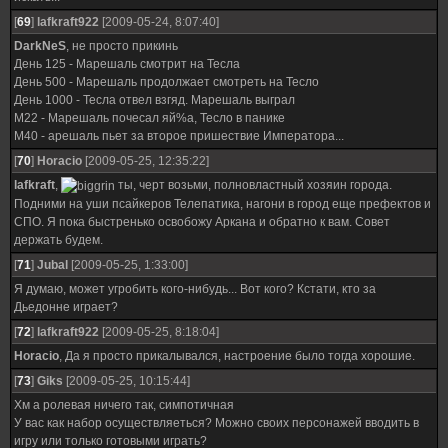
[
69
]
lafkraft922
[2009-05-24, 8:07:40]
DarkNeS
, не просто прикинь
День 125 - Марешаль смотрит на Тесла
День 500 - Марешаль продолжает смотреть на Тесло
День 1000 - Тесла отвел взгяд. Марешаль выграл
М22 - Марешаль почесал яй%а, Тесло в панике
М40 - арешаль пьет за второе пришествие Императора...
[
70
]
Horacio
[2009-05-25, 12:35:22]
lafkraft
,
ты, черт возьми, полновластный хозяин города.
Подними на уши псайкеров Телепатика, нагони в город еще префектов и
СПО. Я пока быстренько освобожу Аркана и обратно к вам. Совет
держать будем.
[
71
]
Jubal
[2009-05-25, 1:33:00]
Я думаю, может угробить кого-нибудь... Вот кого? Кстати, кто за
Дьедонне играет?
[
72
]
lafkraft922
[2009-05-25, 8:18:04]
Horacio
, Да я просто прикалывался, настроение было тогда хорошие.
[
73
]
Giks
[2009-05-25, 10:15:44]
Хм а ролевая ничего так, симпотичная
У вас как набор осуществляеться? Можно своих персонажей вводить в
игру или только готовыми играть?