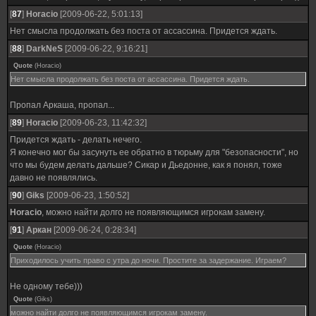
[
87
]
Horacio
[2009-06-22, 5:01:13]
Нет смысла продолжать без поста от ассассина. Придется ждать.
[
88
]
DarkNeS
[2009-06-22, 9:16:21]
Quote
(
Horacio
)
Нет смысла продолжать без поста от ассассина. Придется ждать.
Пропал Аркаша, пропал...
[
89
]
Horacio
[2009-06-23, 11:42:32]
Придется ждать - делать нечего.
Я конечно мог бы засунуть ее обратно в тюрьму для "безопасности", но
что мы будем делать дальше? Сикар и Дьедонне, как я понял, тоже
давно не появлялись.
[
90
]
Giks
[2009-06-23, 1:50:52]
Horacio
, можно найти долго не появляющимся игрокам замену.
[
91
]
Аркан
[2009-06-24, 0:28:34]
Quote
(
Horacio
)
Приходилось учить право с утра до ночи. Простите за задержание. Играем?
Не одному тебе)))
Quote
(
Giks
)
можно найти долго не появляющимся игрокам замену.