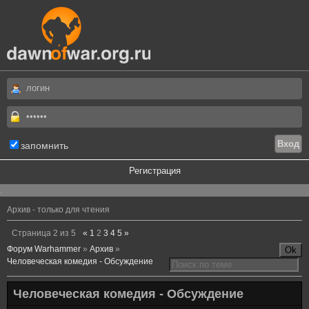
запомнить
Регистрация
.
Архив - только для чтения
Страница
2
из
5
«
1
2
3
4
5
»
Форум Warhammer
»
Архив
»
Человеческая комедия - Обсуждение
Человеческая комедия - Обсуждение