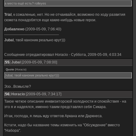
а места ещё есть? rolleyes
Trial
, к сожаленью, нет. Но не отчаивайся, возможно по ходу развития
сюжета понадобятся еще какие-нибудь новые герои.
Добавлено
(2009-05-09, 7:06:40)
---------------------------------------------
Jubal
, твой каноник реально крут)))
Сообщение отредактировал
Horacio
-
Суббота, 2009-05-09, 4:03:34
[
55
]
Jubal
[2009-05-09, 7:08:00]
Quote
(
Horacio
)
Jubal, твой каноник реально крут)))
Эээ...Всмысле?
[
56
]
Horacio
[2009-05-09, 7:34:17]
Такое четкое описание инквизиторской холодности и спокойствия - на
это я и надеялся, именно таким представлял себя Сикара.
Итак, господа, я лишь жду ответов Аркана или Даркнеса.
Кстати, надо бы название темы изменить на "Обсуждение" вместо
"Набора".