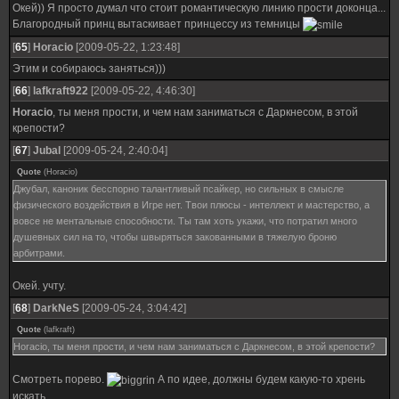
Окей)) Я просто думал что стоит романтическую линию прости доконца...
Благородный принц вытаскивает принцессу из темницы
[
65
]
Horacio
[2009-05-22, 1:23:48]
Этим и собираюсь заняться)))
[
66
]
lafkraft922
[2009-05-22, 4:46:30]
Horacio
, ты меня прости, и чем нам заниматься с Даркнесом, в этой
крепости?
[
67
]
Jubal
[2009-05-24, 2:40:04]
Quote
(
Horacio
)
Джубал, каноник бесспорно талантливый псайкер, но сильных в смысле
физического воздействия в Игре нет. Твои плюсы - интеллект и мастерство, а
вовсе не ментальные способности. Ты там хоть укажи, что потратил много
душевных сил на то, чтобы швыряться закованными в тяжелую броню
арбитрами.
Окей. учту.
[
68
]
DarkNeS
[2009-05-24, 3:04:42]
Quote
(
lafkraft
)
Horacio, ты меня прости, и чем нам заниматься с Даркнесом, в этой крепости?
Смотреть порево.
А по идее, должны будем какую-то хрень
искать...