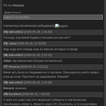
PS псс
Horacio
,
Quote
(
Horacio
)
планеты Упсала-Вега
плагиатишь Космических рейнджеров
[
74
]
lafkraft922
[2009-05-29, 1:44:43]
Господа, в ролевой будем отписываться аль нет?
[
75
]
Jubal
[2009-05-29, 11:38:00]
Жду хода кого-нибудь еще из персов, которые в городе.
[
76
]
lafkraft922
[2009-05-30, 2:23:31]
Jubal
, чур в мозги мне больше не влезать!))
[
77
]
Horacio
[2009-06-16, 3:33:21]
Меня чуть было из Академии не отчислили. Приходилось учить право с
утра до ночи. Простите за задержание. Играем?
[
78
]
lafkraft922
[2009-06-16, 3:35:50]
Horacio
, конечно.
[
79
]
DarkNeS
[2009-06-16, 7:38:52]
А хрен его знает как этот медальон собирать и тем более как
прочёсывать область. Можете через ЛС объяснить, а то я в ролёвках