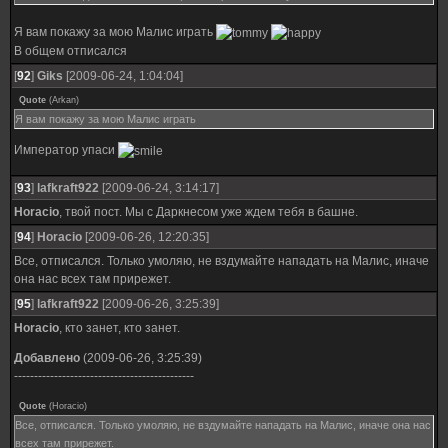
Я вам покажу за мою Малис играть
В общем отписался
[
92
]
Giks
[2009-06-24, 1:04:04]
Quote
(
Arkan
)
Я вам покажу за мою Малис играть
Император упаси
[
93
]
lafkraft922
[2009-06-24, 3:14:17]
Horacio
, твой пост. Мы с Даркнесом уже ждем тебя в башне.
[
94
]
Horacio
[2009-06-26, 12:20:35]
Все, отписался. Только умоляю, не вздумайте нападать на Малис, иначе
она нас всех там прирежет.
[
95
]
lafkraft922
[2009-06-26, 3:25:39]
Horacio
, кто занет, кто занет.
Добавлено
(2009-06-26, 3:25:39)
---------------------------------------------
Quote
(
Horacio
)
Все, отписался. Только умоляю, не вздумайте нападать на Малис, иначе она нас
всех там прирежет.