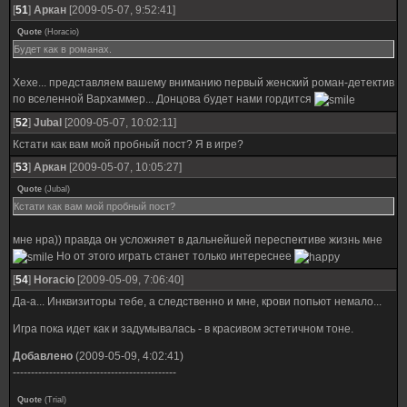
[
51
]
Аркан
[2009-05-07, 9:52:41]
Quote
(
Horacio
)
Будет как в романах.
Хехе... представляем вашему вниманию первый женский роман-детектив
по вселенной Вархаммер... Донцова будет нами гордится
[
52
]
Jubal
[2009-05-07, 10:02:11]
Кстати как вам мой пробный пост? Я в игре?
[
53
]
Аркан
[2009-05-07, 10:05:27]
Quote
(
Jubal
)
Кстати как вам мой пробный пост?
мне нра)) правда он усложняет в дальнейшей переспективе жизнь мне
Но от этого играть станет только интереснее
[
54
]
Horacio
[2009-05-09, 7:06:40]
Да-а... Инквизиторы тебе, а следственно и мне, крови попьют немало...
Игра пока идет как и задумывалась - в красивом эстетичном тоне.
Добавлено
(2009-05-09, 4:02:41)
---------------------------------------------
Quote
(
Trial
)