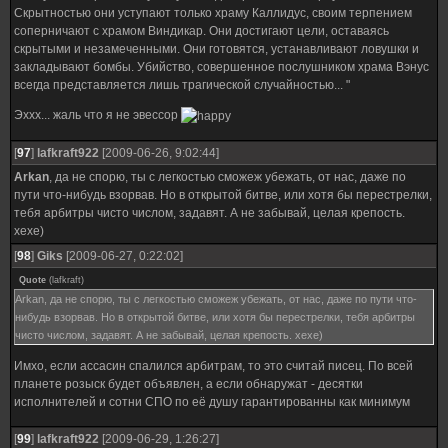
Скрытностью они уступают только храму Каллидус, своим терпением
соперничают с храмом Виндикар. Они достигают цели, оставаясь
скрытыми и незамеченными. Они готовятся, устанавливают ловушки и
закладывают бомбы. Убийство, совершенное послушником храма Вэнус
всегда представляется лишь трагической случайностью... "
Эххх... жаль что я не эвессор
[
97
]
lafkraft922
[2009-06-26, 9:02:44]
Arkan
, да не спорю, ты с легкостью сможеж убежать, от нас, даже по
пути что-нибудь взорвав. Но в открытой битве, или хотя бы перестрелки,
тебя арбитры чисто числом, задавят. А не забывай, целая крепость.
хехе)
[
98
]
Giks
[2009-06-27, 0:22:02]
Quote
(
lafkraft
)
Arkan, да не спорю, ты с легкостью сможеж убежать, от нас, даже по пути что-
нибудь взорвав. Но в открытой битве, или хотя бы перестрелки, тебя арбитры
чисто числом, задавят. А не забывай, целая крепость. хехе)
Имхо, если ассасин спалился арбитрам, то это cчитай писец. По всей
планете розыск будет объявлен, а если обнаружат - десятки
исполнителей и сотни СПО по её душу гарантированны как минимум
[
99
]
lafkraft922
[2009-06-29, 1:26:27]