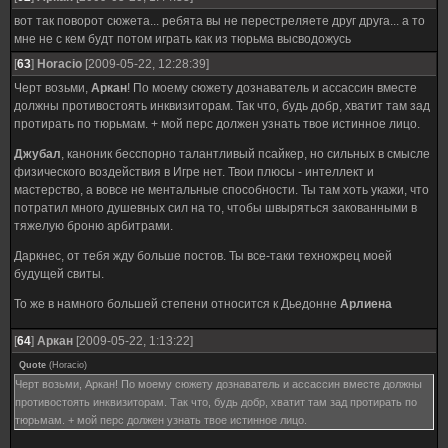
вот так поворот сюжета... ребята вы не перестреляете друг друга... а то
мне не с кем будт потом играть как из тюрьма высводожусь
[
63
]
Horacio
[2009-05-22, 12:28:39]
Черт возьми,
Аркан
! По моему сюжету дознаватель и ассассин вместе
должны противостоять инквизиторам. Так что, будь добр, хватит там зад
протирать по тюрьмам. + мой перс должен узнать твое истинное лицо.
Джубал
, каноник бесспорно талантливый псайкер, но сильных в смысле
физического воздействия в Игре нет. Твои плюсы - интеллект и
мастерство, а вовсе не ментальные способности. Ты там хоть укажи, что
потратил много душевных сил на то, чтобы швыряться закованными в
тяжелую броню арбитрами.
Даркнес, от тебя жду больше постов. Ты все-таки техножрец моей
будущей свиты.
То же в намного большей степени относится к Дьедонне
Арлиена
[
64
]
Аркан
[2009-05-22, 1:13:22]
Quote
(
Horacio
)
Черт возьми, Аркан! По моему сюжету дознаватель и ассассин вместе должны
противостоять инквизиторам. Так что, будь добр, хватит там зад протирать по
тюрьмам. + мой перс должен узнать твое истинное лицо.