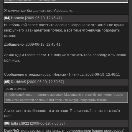
Я должен как бы сделать его Марешалю.
[
84
]
Horacio
[2009-06-19, 12:45:41]
И небольшой совет: посетите арсенал. Марешалю это как бы не нужно
(вокруг него и так арбитров полно), а вот тебе что-нибудь подобрать
можно.
Добавлено
(2009-06-19, 12:45:41)
---------------------------------------------
Аркан ждем твоего поста. Не могу же я таскать тебя повсюду, а ты вечно
молчишь.
Сообщение отредактировал
Horacio
-
Пятница, 2009-06-19, 12:46:11
[
85
]
DarkNeS
[2009-06-19, 12:50:57]
Quote
(
Horacio
)
И небольшой совет: посетите арсенал. Марешалю это как бы не нужно (вокруг
него и так арбитров полно), а вот тебе что-нибудь подобрать можно.
А мне ничего особенного то и не надо. Плазменный пистолет спасёт
мир!
[
86
]
lafkraft922
[2009-06-19, 7:56:33]
DarkNeS
, поправочка, я уже сижу, в пронерованной башне преговоров))