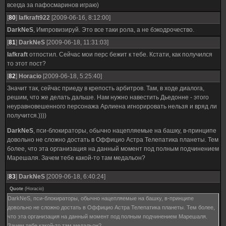
всегда за пафосмаринов играю)
[
80
]
lafkraft922
[2009-06-16, 8:12:00]
DarkNeS
, Импровизируй. Это все таки рола, а не бэкодрочество.
[
81
]
DarkNeS
[2009-06-18, 11:31:03]
lafkraft
отпостил. Сейчас мои перс бежит к тебе. Кстати, как получился
то этот пост?
[
82
]
Horacio
[2009-06-18, 5:25:40]
Значит так, сейчас приеду в крепость арбитров. Там, в ходе диалога,
решим, что же делать дальше. Нам нужно навестить Дьедонне - этого
неуравновешенного персонажа Арлиена игнорировать нельзя и вряд ли
получится.))))
DarkNeS
, пси-блокираторы, обычно нацепляемые на башку, в-принципе
довольно не сложно достать в Оффицио Астра Телепатика планеты. Тем
более, что эта организация на данный момент под полным подчинением
Марешаля. Зачем тебе какой-то там медальон?
[
83
]
DarkNeS
[2009-06-18, 6:40:24]
Quote
(
Horacio
)
DarkNeS, пси-блокираторы, обычно нацепляемые на башку, в-принципе
довольно не сложно достать в Оффицио Астра Телепатика планеты. Тем более,
что эта организация на данный момент под полным подчинением Марешаля.
Зачем тебе какой-то там медальон?