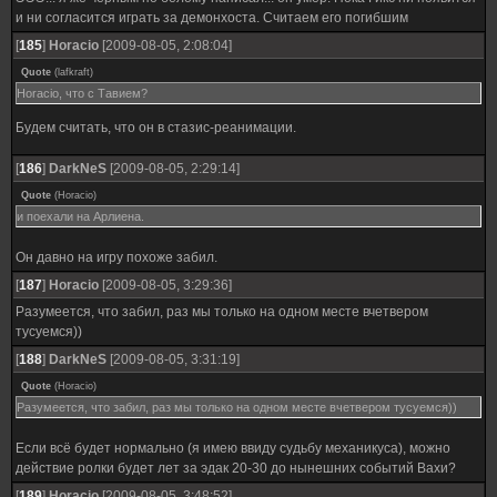
и ни согласится играть за демонхоста. Считаем его погибшим
[
185
]
Horacio
[2009-08-05, 2:08:04]
Quote
(
lafkraft
)
Horacio, что с Тавием?
Будем считать, что он в стазис-реанимации.
[
186
]
DarkNeS
[2009-08-05, 2:29:14]
Quote
(
Horacio
)
и поехали на Арлиена.
Он давно на игру похоже забил.
[
187
]
Horacio
[2009-08-05, 3:29:36]
Разумеется, что забил, раз мы только на одном месте вчетвером
тусуемся))
[
188
]
DarkNeS
[2009-08-05, 3:31:19]
Quote
(
Horacio
)
Разумеется, что забил, раз мы только на одном месте вчетвером тусуемся))
Если всё будет нормально (я имею ввиду судьбу механикуса), можно
действие ролки будет лет за эдак 20-30 до нынешних событий Вахи?
[
189
]
Horacio
[2009-08-05, 3:48:52]