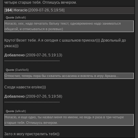
четыре старше тебя. Отпишусь вечером.
[
164
]
Horacio
[2009-07-26, 5:19:58]
Quote
(
lafkraft
)
Horacio, хех, надо печатать батьку текст, одновременно надо заниматься
общагой, и отписываться в ролевых)
Круто! Везет тебе. А я сегодня с шашлыков приехал))) Довольный до
ужаса)))
Добавлено
(2009-07-26, 5:19:13)
---------------------------------------------
Quote
(
DarkNeS
)
Отпостил, теперь пора бы схватить ассасина и вовлечь в игру Аркана...
Сходи навести его/ее)))
Добавлено
(2009-07-26, 5:19:58)
---------------------------------------------
Quote
(
lafkraft
)
Horacio, и еще одно, ты назвал меня по имени, но ведь я раза в три-четыре
старше тебя. Отпишусь вечером.
Зато я могу пристрелить тебя))