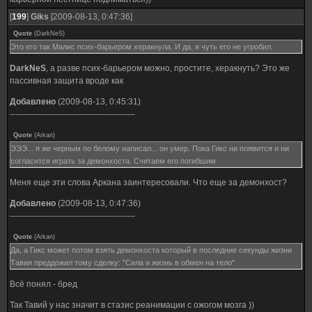
[
199
]
Giks
[2009-08-13, 0:47:36]
Quote
(
DarkNeS
)
Это его так Малис псих-барьером херакнула. И да, я чуть его не угробил.
DarkNeS
, а разве псих-барьером можно, простите, херакнуть? Это же
пассивная защита вроде как
Добавлено
(2009-08-13, 0:45:31)
---------------------------------------------
Quote
(
Arkan
)
ЭЭЭ... я же черным по белому написал... он умер. Пока Гикс ни появится и ни
согласится играть за демонхоста. Считаем его погибшим
Меня еще эти слова Аркана заинтересовали. Что еще за демонхост?
Добавлено
(2009-08-13, 0:47:36)
---------------------------------------------
Quote
(
Arkan
)
Да, а Гикс может потом взять демонхоста который в последние секунды жизни
Тавия преддожил тому сделку: "Сила и жизнь в обмен на тело"
Всё понял - бред
Так Тавий у нас значит в стазис реанимации с ожогом мозга ))