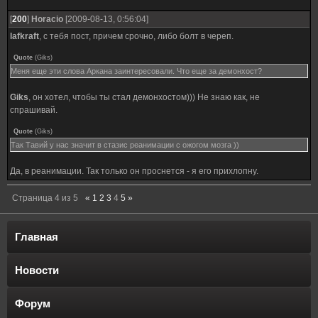
[
200
]
Horacio
[2009-08-13, 0:56:04]
lafkraft
, с тебя пост, причем срочно, либо болт в череп.
Quote
(
Giks
)
Меня еще эти слова Аркана заинтересовали. Что еще за демонхост?
Giks
, он хотел, чтобы ты стал демонхостом))) Не знаю как, не
спрашивай.
Quote
(
Giks
)
Так Тавий у нас значит в стазис реанимации с ожогом мозга ))
Да, в реанимации. Так только он проснется - я его прихлопну.
Страница
4
из
5
«
1
2
3
4
5
»
Главная
Новости
Форум