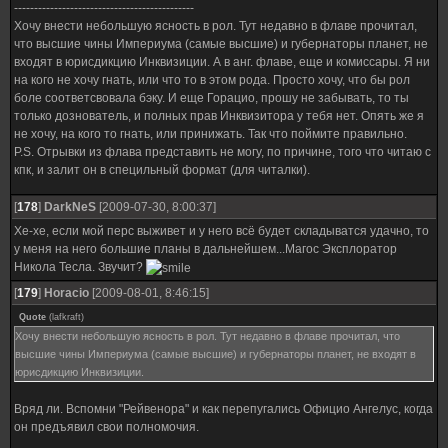
---------------------------------------------
Хочу внести небольшую ясность в рол. Тут недавно в флаве прочитал,
что высшие чины Империума (самые высшие) и губернаторы планет, не
входят в юрисдикцию Инквизиции. А в анг. флаве, еще и комиссары. Я ни
на кого не хочу гнать, или что то в этом рода. Просто хочу, что бы рол
боле соответсвовала бэку. И еще Горацио, прошу не забывать, то ты
только дознователь, и полных прав Инквизитора у тебя нет. Опять же я
не хочу, на кого то гнать, или принижать. Так что поймите правильно.
P.S. Отрывки из флава представить не могу, по причине, того что читаю с
кпк, и залит он в специльный формат (для читалки).
[
178
]
DarkNeS
[2009-07-30, 8:00:37]
Хе-хе, если мой перс выживет и у него всё будет складыватся удачно, то
у меня на него большие планы в дальнейшем...Магос Эксплоратор
Никола Тесла. Звучит?
[
179
]
Horacio
[2009-08-01, 8:46:15]
Quote
(
lafkraft
)
Хочу внести небольшую ясность в рол. Тут недавно в флаве прочитал, что
высшие чины Империума (самые высшие) и губернаторы планет, не входят в
юрисдикцию Инквизиции.
Вряд ли. Вспомни "Рейвенора" и как перепугались Официо Ангелус, когда
он предъявил свои полномочия.