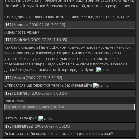
это бред. К тому же у префектов четкий указ, и они не будут вас слушать.
На крайней случай они бы связались со мной, для вашего разрешения.
Сообщение отредактировал
lafkraft
-
Воскресенье, 2009-07-26, 6:03:16
[
169
]
Horacio
[2009-07-26, 7:09:25]
Ждем поста Аркана.
[
170
]
DarkNeS
[2009-07-26, 7:18:05]
Как было сказано в Пиле 3 Джоном Крамером, месть иссушает изнутри,
уничтожая всю человеческую сущность и даже месть не способна
утолить боль внутри, она лишь усиливает её, из-за чего человек
превращается в зверя. Надо найти в себе силы и простить. Правда в
данной ситуации, прощать мой перс вряд ли будет.
[
171
]
Аркан
[2009-07-27, 6:51:53]
Отписался) Как говорится теперь расхлебывайте
[
172
]
DarkNeS
[2009-07-27, 8:03:24]
Quote
(
Arkan
)
Как говорится теперь расхлебывайте
Лихо ты замудрил.
[
173
]
lafkraft922
[2009-07-27, 8:16:05]
Arkan
, а кто тебе позволял, за нас с Горацио. отписываться?