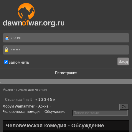
запомнить
Регистрация
.
Архив - только для чтения
Страница
4
из
5
«
1
2
3
4
5
»
Форум Warhammer
»
Архив
»
Человеческая комедия - Обсуждение
Человеческая комедия - Обсуждение