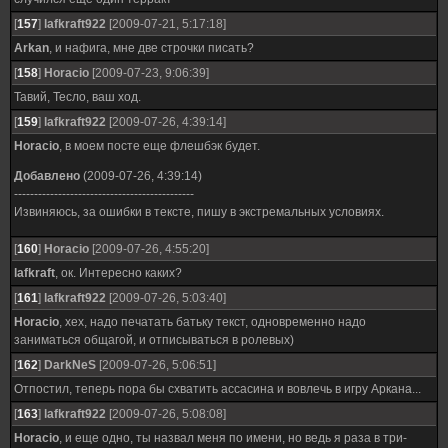
[
157
]
lafkraft922
[2009-07-21, 5:17:18]
Arkan
, и нафига, мне две строчки писать?
[
158
]
Horacio
[2009-07-23, 9:06:39]
Тавий, Тесло, ваш ход.
[
159
]
lafkraft922
[2009-07-26, 4:39:14]
Horacio
, в моем посте еще флешбэк будет.
Добавлено
(2009-07-26, 4:39:14)
---------------------------------------------
Извиняюсь, за ошибки в тексте, пишу в экстремальных условиях.
[
160
]
Horacio
[2009-07-26, 4:55:20]
lafkraft
, ок. Интересно каких?
[
161
]
lafkraft922
[2009-07-26, 5:03:40]
Horacio
, хех, надо печатать батьку текст, одновременно надо
заниматься общагой, и отписываться в ролевых)
[
162
]
DarkNeS
[2009-07-26, 5:06:51]
Отпостил, теперь пора бы схватить ассасина и вовлечь в игру Аркана...
[
163
]
lafkraft922
[2009-07-26, 5:08:08]
Horacio
, и еще одно, ты назвал меня по имени, но ведь я раза в три-