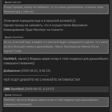
Quote
(
lafkraft
)
И еще Горацио, прошу не забывать, то ты только дознователь, и полных прав
Инквизитора у тебя нет.
Этим меня порицали еще и в прошлой ролевой.)))
Однако прошу не забывать, что я осуществляю Верховное
Командование Ордо Маллеус на планете.
Quote
(
DarkNeS
)
Хе-хе, если мой перс выживет и у него всё будет складыватся удачно, то у меня
на него большие планы в дальнейшем...Магос Эксплоратор Никола Тесла.
Звучит? smile
DarkNeS
, звучит)) Видишь какую почву я тебе подкинул для дальнейшего
совершенствования))
Добавлено
(2009-08-01, 8:46:15)
---------------------------------------------
ЧЕЙ ХОД?! ДАВАЙТЕ НЕ СНИЖАЙТЕ АКТИВНОСТИ!!
[
180
]
DarkNeS
[2009-08-02, 9:23:57]
Quote
(
Horacio
)
DarkNeS, звучит)) Видишь какую почву я тебе подкинул для дальнейшего
совершенствования))