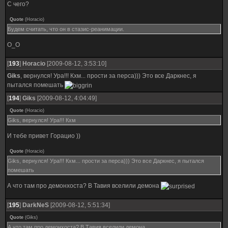
С чего?
Quote
(
Horacio
)
Будем считать, что он в стазис-реанимации.
O_O
[
193
]
Horacio
[2009-08-12, 3:53:10]
Giks
, вернулся! Ура!!! Кхм... прости за перса))) Это все Даркнес, я
пытался помешать
[
194
]
Giks
[2009-08-12, 4:04:49]
Quote
(
Horacio
)
Giks, вернулся! Ура!!! Кхм
И тебе привет Горацио ))
Quote
(
Horacio
)
Giks, вернулся! Ура!!! Кхм... прости за перса))) Это все Даркнес, я пытался
помешать
А что там про демонхоста? В Тавия вселили демона
[
195
]
DarkNeS
[2009-08-12, 5:51:34]
Quote
(
Giks
)
А что там про демонхоста? В Тавия вселили демона