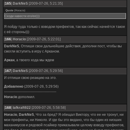
[
165
]
DarkNeS
[2009-07-26, 5:21:35]
Quote
(
Horacio
)
Сходи навести его/ее)))
Я пойду туда только с взводом префектов, так как сейчас начнётся такое
с её стороны)))
[
166
]
Horacio
[2009-07-26, 5:22:01]
DarkNeS
, Отпиши свои дальнейшие действия, дополни пост, чтобы вы
смогли вступить в игру с Арканом.
Аркан
, а твоего хода мы ждем
[
167
]
DarkNeS
[2009-07-26, 5:29:56]
И отпиши свою реакцию на это.
Добавлено
(2009-07-26, 5:29:56)
---------------------------------------------
Horacio
дополнил.
[
168
]
lafkraft922
[2009-07-26, 5:58:58]
Horacio
,
DarkNeS
, Что за бред? Я обещал Виктору, что ее не тронут, ни
мои префекты, ни Николо. И где бы это видано, что бы один из низших
маханикусов и рядовой псайкер приказывали целому взводу префектов,