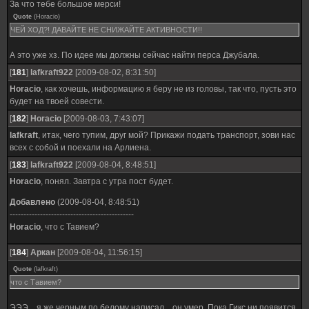
За что тебе большое мерси!
Quote
(
Horacio
)
ЧЕЙ ХОД?! ДАВАЙТЕ НЕ СНИЖАЙТЕ АКТИВНОСТИ!!
А это уже хз. По идее мы должны сейчас найти перса Джубала.
[
181
]
lafkraft922
[2009-08-02, 8:31:50]
Horacio
, как хочешь, информацию я беру не из головы, так что, пусть это
будет на твоей совести.
[
182
]
Horacio
[2009-08-03, 7:43:07]
lafkraft
, итак, чего тупим, друг мой? Прикажи подать транспорт, зови нас
всех с собой и поехали на Арлиена.
[
183
]
lafkraft922
[2009-08-04, 8:48:51]
Horacio
, понял. Завтра с утра пост будет.
Добавлено
(2009-08-04, 8:48:51)
---------------------------------------------
Horacio
, что с Тавием?
[
184
]
Аркан
[2009-08-04, 11:56:15]
Quote
(
lafkraft
)
что с Тавием?
ЭЭЭ... я же черным по белому написал... он умер. Пока Гикс ни появится