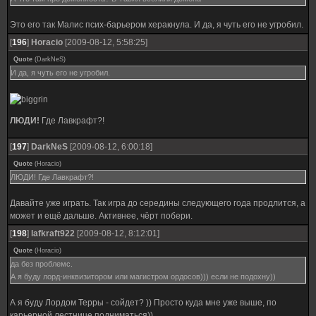
Это его так Малис псих-барьером херакнула. И да, я чуть его не угробил.
[
196
]
Horacio
[2009-08-12, 5:58:25]
Quote
(
DarkNeS
)
И да, я чуть его не угробил.
ЛЮДИ!
Где Лавкрафт?!
[
197
]
DarkNeS
[2009-08-12, 6:00:18]
Quote
(
Horacio
)
ЛЮДИ! Где Лавкрафт?!
Давайте уже играть. Так игра до середины следующего года продлится, а
может и ещё дальше. Активнее, чёрт побери.
[
198
]
lafkraft922
[2009-08-12, 8:12:01]
Quote
(
Horacio
)
да без проблемс.
А я буду лорд-инквизитором или магистром ордосов))) если не подохну))
А я буду Лордом Терры - сойдет? )) Просто куда мне уже выше, по
карьерной лестнице подниматься))