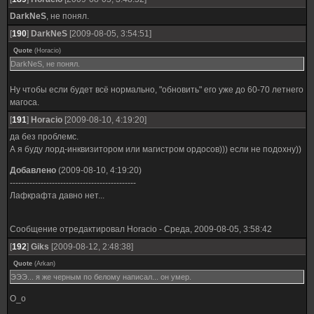
DarkNeS
, не понял.
[
190
]
DarkNeS
[2009-08-05, 3:54:51]
Quote
(
Horacio
)
DarkNeS, не понял.
Ну чтобы если будет всё нормально, "обновить" его уже до 60-70 летнего
магоса.
[
191
]
Horacio
[2009-08-10, 4:19:20]
да без проблемс.
А я буду лорд-инквизитором или магистром ордосов))) если не подохну))
Добавлено
(2009-08-10, 4:19:20)
---------------------------------------------
Лафкрафта давно нет...
Сообщение отредактировал
Horacio
-
Среда, 2009-08-05, 3:58:42
[
192
]
Giks
[2009-08-12, 2:48:38]
Quote
(
Arkan
)
ЭЭЭ... я же черным по белому написал... он умер.
O_o