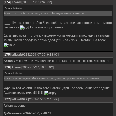
[
174
]
Аркан
[2009-07-27, 8:41:32]
Quote
(
lafkraft
)
Arkan, а кто тебе позволял, за нас с Горацио. отписываться?
-___- Ну.... как хотите. Это была небольшая вводная относительно моего
состояния
Если что могу удалить.
Да, а Гикс может потом взять демонхоста который в последние секунды
жизни Тавия преддожил тому сделку: "Сила и жизнь в обмен на тело"
[
175
]
lafkraft922
[2009-07-27, 9:13:07]
Arkan
, лучше удали. Мы начнем с того, как ты просто потерял сознание.
[
176
]
Аркан
[2009-07-27, 10:33:02]
Quote
(
lafkraft
)
Arkan, лучше удали. Мы начнем с того, как ты просто потерял сознание.
хорошо только опиши что тебе наконец пришло сообщение что здание
Администрума горит!!!!!!!!!!!!
[
177
]
lafkraft922
[2009-07-30, 2:48:49]
Arkan
, хорошо.
Добавлено
(2009-07-30, 2:48:49)