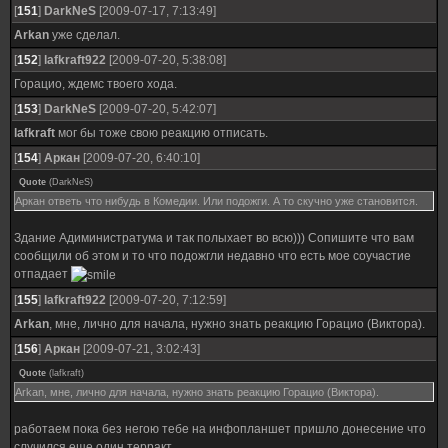
[
151
]
DarkNeS
[2009-07-17, 7:13:49]
Arkan
уже сделал.
[
152
]
lafkraft922
[2009-07-20, 5:38:08]
Горацио, ждемс твоего хода.
[
153
]
DarkNeS
[2009-07-20, 5:42:07]
lafkraft
мог бы тоже свою реакцию отписать.
[
154
]
Аркан
[2009-07-20, 6:40:10]
Quote
(
DarkNeS
)
Аркан ответь что нибудь в Комедии. Или подожги. А то скучно уже становится.
Здание Адиминистратума и так полыхает во всю))) Сопишите что вам
сообщили об этом и то что подожгли недавно что есть мое соучастие
отпадает
[
155
]
lafkraft922
[2009-07-20, 7:12:59]
Arkan
, мне, лично для начала, нужно знать реакцию Горацио (Виктора).
[
156
]
Аркан
[2009-07-21, 3:02:43]
Quote
(
lafkraft
)
Arkan, мне, лично для начала, нужно знать реакцию Горацио (Виктора).
работаем пока без негою тебе на инфопланшет пришло донесение что
случился еще один терракт