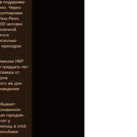
 в поддержке
ено. Через
группировки
 Нью-Рено.
00 человек
азличной
яется
есколько
с приходом
ряжение НКР
 тридцать лет
севера от
еров
ого же дня.
роведения
ибывает
основанное
ым городом-
сит у
омощь в этой
просьбами