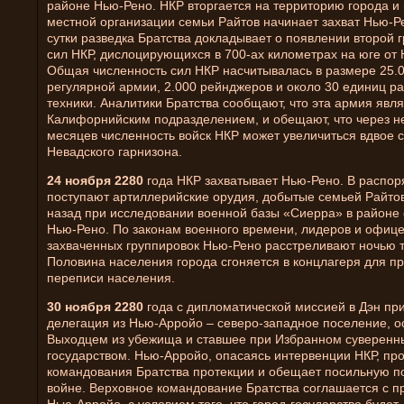
районе Нью-Рено. НКР вторгается на территорию города и
местной организации семьи Райтов начинает захват Нью-Р
сутки разведка Братства докладывает о появлении второй 
сил НКР, дислоцирующихся в 700-ах километрах на юге от
Общая численность сил НКР насчитывалась в размере 25.0
регулярной армии, 2.000 рейнджеров и около 30 единиц р
техники. Аналитики Братства сообщают, что эта армия явл
Калифорнийским подразделением, и обещают, что через н
месяцев численность войск НКР может увеличиться вдвое 
Невадского гарнизона.
24 ноября 2280
года НКР захватывает Нью-Рено. В распо
поступают артиллерийские орудия, добытые семьей Райтов
назад при исследовании военной базы «Сиерра» в районе 
Нью-Рено. По законам военного времени, лидеров и офиц
захваченных группировок Нью-Рено расстреливают ночью т
Половина населения города сгоняется в концлагеря для п
переписи населения.
30 ноября 2280
года с дипломатической миссией в Дэн пр
делегация из Нью-Арройо – северо-западное поселение, 
Выходцем из убежища и ставшее при Избранном суверенн
государством. Нью-Арройо, опасаясь интервенции НКР, про
командования Братства протекции и обещает посильную п
войне. Верховное командование Братства соглашается с 