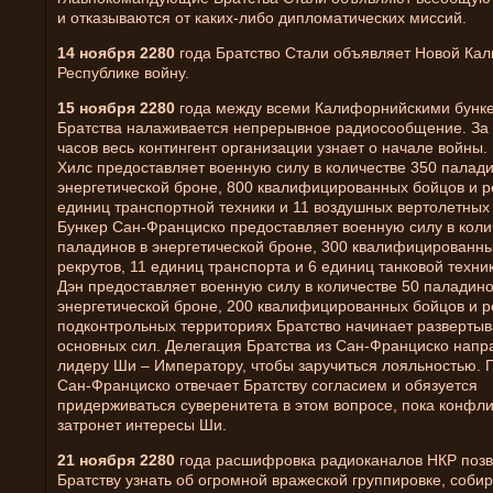
и отказываются от каких-либо дипломатических миссий.
14 ноября 2280
года Братство Стали объявляет Новой Ка
Республике войну.
15 ноября 2280
года между всеми Калифорнийскими бунк
Братства налаживается непрерывное радиосообщение. За 
часов весь контингент организации узнает о начале войны.
Хилс предоставляет военную силу в количестве 350 палади
энергетической броне, 800 квалифицированных бойцов и ре
единиц транспортной техники и 11 воздушных вертолетных
Бункер Сан-Франциско предоставляет военную силу в коли
паладинов в энергетической броне, 300 квалифицированны
рекрутов, 11 единиц транспорта и 6 единиц танковой техни
Дэн предоставляет военную силу в количестве 50 паладино
энергетической броне, 200 квалифицированных бойцов и р
подконтрольных территориях Братство начинает разверты
основных сил. Делегация Братства из Сан-Франциско напр
лидеру Ши – Императору, чтобы заручиться лояльностью. 
Сан-Франциско отвечает Братству согласием и обязуется
придерживаться суверенитета в этом вопросе, пока конфли
затронет интересы Ши.
21 ноября 2280
года расшифровка радиоканалов НКР поз
Братству узнать об огромной вражеской группировке, соб