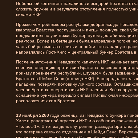
Небольшой контингент паладинов и рыцарей Братства отк
сложить оружие и в результате отступления полностью уни
силами НКР.
Прежде чем рейнджеры республики добрались до Невадско
квартиры Братства, послушники и писцы покинули своё уб
предварительно уничтожив бункер путем дестабилизации е
реактора. Вслед за беглецами была направлена погоня, н
часть бойцов смогла выжить и перейти юго-западную грани
направлялись Лост-Хилс – центральный бункер Братства в
После уничтожения Невадского капитула НКР начинает ак
военную операцию против сил Братства на своих территор
приказу президента республики, штурмом была захвачена 
Братства в Шейди Сенс (столица НКР). В непродолжитель
паладины потеряли половину личного состава. Оставшихся
членов Братства оперативники НКР пленили. Всё вооружен
оснащение бункера перешло силам НКР, включая информ
расположениях сил Братства.
13 ноября 2280
года беженцы из Невадского бункера приб
Хилс и рапортуют об агрессии НКР и о событиях сражения 
«Гелиос-1». В тот же день внутренняя разведка Братства о
что потеряна связь со отделением в Шейди Сенс. Верховн
главнокомандующие Братства Стали объявляют всеобщую