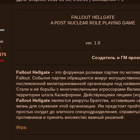
FALLOUT HELLGATE
A POST NUCLEAR ROLE PLAYING GAME
ые
ver. 1.0
2
875
Создатель и ГМ прое
ne
Fallout Hellgate
– это форумная ролевая партия по мотива
Fallout. События партии обращаются вокруг могущественн
послевоенной милитаризованной организации под названи
Стали и её борьбы с многочисленными агрессорами Велик
территории штата Калифорнии. Действующими лицами (иг
Fallout Hellgate
являются рекруты Братства, оставившие 
жизнь для служения этой организации. Им предстоит пройти
простых солдат до элитного спецподразделения, справитьс
противников и принять множество важный решений.
Игра: