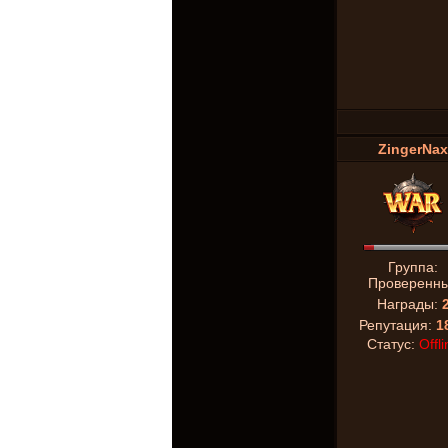
ZingerNax
Группа:
Проверенн
Награды:
Репутация:
1
Статус:
Offli