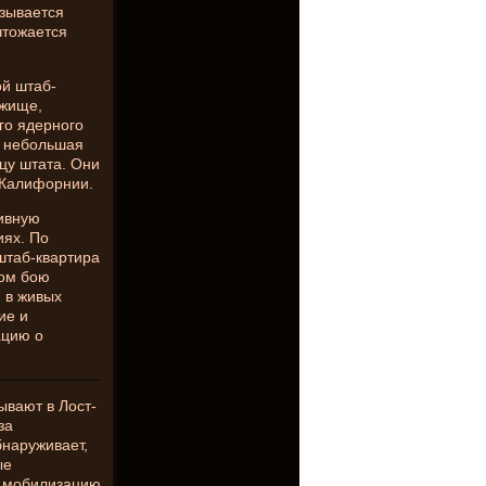
азывается
чтожается
й штаб-
ежище,
го ядерного
о небольшая
цу штата. Они
 Калифорнии.
тивную
иях. По
штаб-квартира
ном бою
 в живых
ие и
ацию о
ывают в Лост-
за
бнаруживает,
ые
 мобилизацию