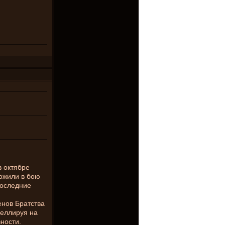
в октябре
тожили в бою
последние
енов Братства
пеллируя на
ности.