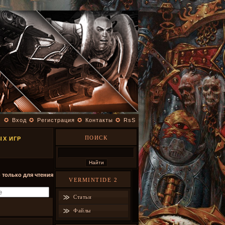
✪
Вход
✪
Регистрация
✪
Контакты
✪
RsS
ПОИСК
ЫХ ИГР
- только для чтения
VERMINTIDE 2
Статьи
Файлы