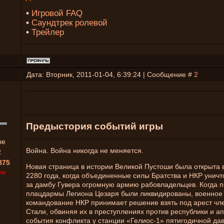
•
Игровой FAQ
•
Саундтрек ролевой
•
Трейлер
Дата: Вторник, 2011-01-04, 6:39:24 | Сообщение #
2
Предыстория событий игры
ые
Война. Война никогда не меняется.
2
875
Новая страница в истории Великой Пустоши была открыта 
ne
2280 года, когда объединенные силы Братства и НКР унич
за дамбу Гувера огромную армию рабовладельцев. Когда 
плацдармы Легиона Цезаря были ликвидированы, военное
командование НКР принимает решение взять под арест чл
Стали, обвиняя их в преступлениях против республики и а
события конфликта у станции «Гелиос-1» пятигодичной дав