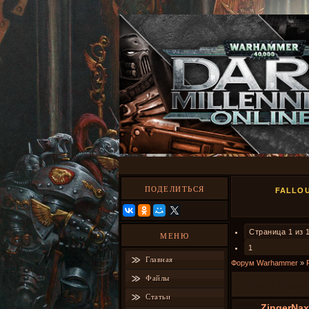
ПОДЕЛИТЬСЯ
FALLO
Страница
1
из
МЕНЮ
1
Главная
Форум Warhammer
»
Файлы
Fallout Hellgate
Статьи
ZingerNax