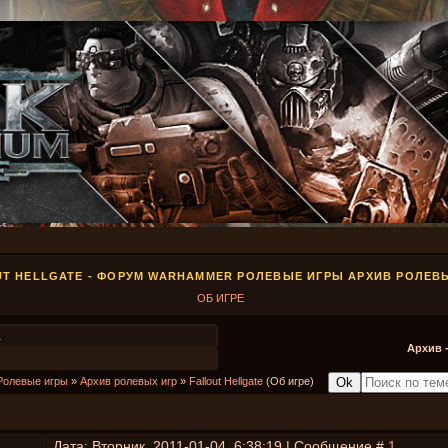
UT HELLGATE - ФОРУМ WARHAMMER РОЛЕВЫЕ ИГРЫ АРХИВ РОЛЕВ
ОБ ИГРЕ
1
Архив 
Ролевые игры
»
Архив ролевых игр
»
Fallout Hellgate
(Об игре)
Дата: Вторник, 2011-01-04, 6:38:19 | Сообщение #
1