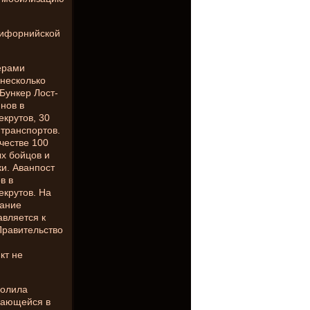
лифорнийской
ерами
несколько
 Бункер Лост-
нов в
крутов, 30
 транспортов.
честве 100
х бойцов и
ки. Аванпост
в в
екрутов. На
вание
авляется к
Правительство
кт не
волила
ирающейся в