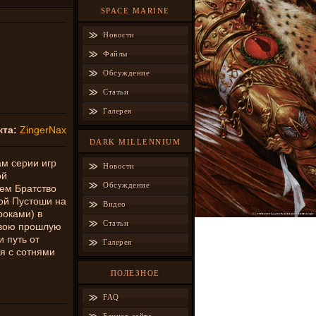
SPACE MARINE
Новости
Файлы
Обсуждение
Статьи
Галерея
кта:
ZingerNax
DARK MILLENNIUM
м серии игр
Новости
ой
Обсуждение
ем Братство
ой Пустоши на
Видео
роками) в
Статьи
свою прошлую
 путь от
Галерея
я с сотнями
ПОЛЕЗНОЕ
FAQ