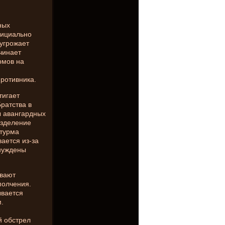
ных
фициально
 угрожает
чинает
рмов на
ротивника.
тигает
ратства в
ы авангардных
азделение
штурма
вается из-за
ынуждены
ывают
полчения.
ывается
.
й обстрел