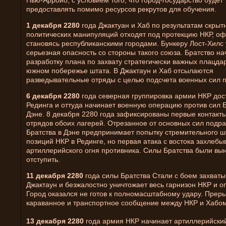
Нью-Арройо, с условием того, что город-государство будет
предоставлять помимо ресурсов рекрутов для обучения.
1 декабря 2280
года Джактуан и Хаб по результатам скрыт
политических манипуляций отходят под протекцию НКР, о
становясь республиканскими городами. Бункеру Лост-Хилс
серьезная опасность со стороны такого союза. Братство на
разработку плана по захвату стратегически важных плацда
южном побережье штата. В Джактаун и Хаб отсылаются
разведывательные отряды с целью подсчета военных сил п
6 декабря 2280
года северная группировка армии НКР дос
Рединга и оттуда начинает военную операцию против сил Б
Дэне. 8 декабря 2280 года зафиксированы первые контакт
отрядов обоих лагерей. Отрезанное от основных сил подр
Братства в Дэне предпринимает попытку стремительного 
позиций НКР в Рединге, но первая атака с востока захлебы
артиллерийского огня противника. Силы Братства были в
отступить.
11 декабря 2280
года силы Братства Стали с боем захват
Джактаун и безжалостно уничтожает весь гарнизон НКР и о
Город оказался не готов к полномасштабному удару. Прер
караванное и транспортное сообщение между НКР и Хабом
13 декабря 2280
года армия НКР начинает артиллерийски