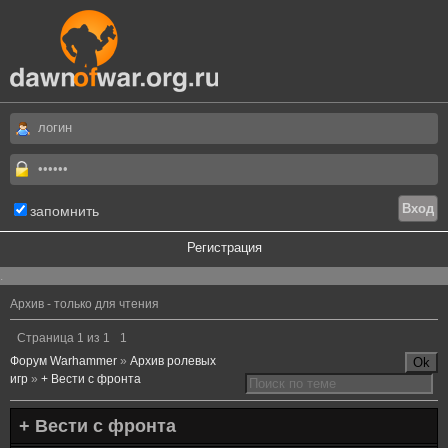
запомнить
Регистрация
.
Архив - только для чтения
Страница
1
из
1
1
Форум Warhammer
»
Архив ролевых
игр
»
+ Вести с фронта
+ Вести с фронта