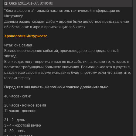
[
1
]
Giks
[2011-01-07, 8:49:48]
"Вести с фронта" - эдакий накопитель тактической информации по
Интуриосу.
Данный раздел создан, дабы у игроков было целостное представление
об обстановке в игре и происхоящих событиях
Хронология Интуриоса:
Итак, она самая
Беглое перечисление событий, произошедшее за определённый
эпизод.
В эпизодах могут перечисляться не все события, а только те, которые я
посчитал требующими большего внимания. Возможно кое что я упустил,
раздел ещё сырой и время исправить будет, поэтому если что заметите,
говорите сразу.
Перед тем как начать, напомню и поясню дополнительно:
40 часов - сутки
26 часов - ночное время
11 часов - дневное
31 - 2 - день
3 - 4 - короткий вечер
4 - 30 - ночь