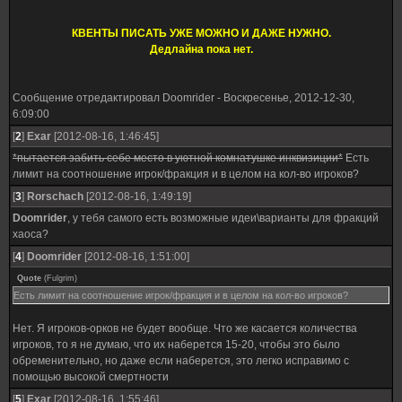
КВЕНТЫ ПИСАТЬ УЖЕ МОЖНО И ДАЖЕ НУЖНО.
Дедлайна пока нет.
Сообщение отредактировал
Doomrider
-
Воскресенье, 2012-12-30,
6:09:00
[
2
]
Exar
[2012-08-16, 1:46:45]
*пытается забить себе место в уютной комнатушке инквизиции*
Есть
лимит на соотношение игрок/фракция и в целом на кол-во игроков?
[
3
]
Rorschach
[2012-08-16, 1:49:19]
Doomrider
, у тебя самого есть возможные идеи\варианты для фракций
хаоса?
[
4
]
Doomrider
[2012-08-16, 1:51:00]
Quote
(
Fulgrim
)
Есть лимит на соотношение игрок/фракция и в целом на кол-во игроков?
Нет. Я игроков-орков не будет вообще. Что же касается количества
игроков, то я не думаю, что их наберется 15-20, чтобы это было
обременительно, но даже если наберется, это легко исправимо с
помощью высокой смертности
[
5
]
Exar
[2012-08-16, 1:55:46]