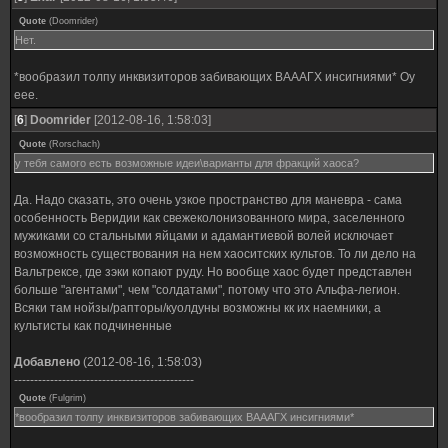
Quote
(
Doomrider
)
Нет.
*вообразил толпу инквизиторов забивающих ВАААГХ инсигниями* Оу
еее.
[
6
]
Doomrider
[2012-08-16, 1:58:03]
Quote
(
Rorschach
)
у тебя самого есть возможные идеи\варианты для фракций хаоса?
Да. Надо сказать, это очень узкое пространство для маневра - сама
особенность Веридии как свежеколонизованного мира, заселенного
мужиками со стальными яйцами и адамантиевой волей исключает
возможность существования на нем хаоситских культов. То ли дело на
Вальтрексе, где зэки копают руду. Но вообще хаос будет представлен
больше "агентами", чем "солдатами", потому что это Альфа-легион.
Всяки там нойзы/рапторы/куолдуны возможны кк их наемники, а
культисты как подчиненные
Добавлено
(2012-08-16, 1:58:03)
---------------------------------------------
Quote
(
Fulgrim
)
*вообразил толпу инквизиторов забивающих ВАААГХ инсигниями*