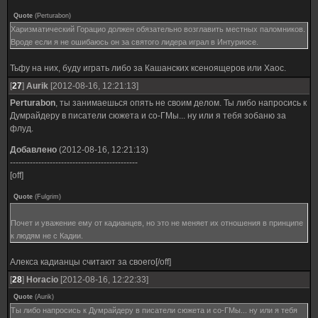
Quote
(
Perturabon
)
Харизматический Горацио должен обязательно возглавить местных паломников.
Вроде если я не ошибаюсь он за святого лидера играл в Интуриосе.
Тьфу на них, буду играть либо за Кашанских ксеноящеров или Хаос.
[
27
]
Aurik
[2012-08-16, 12:21:13]
Perturabon
, ты занимаешься опять не своим делом. Ты либо напросись к
Думрайдеру в писатели сюжета и со-ГМы... ну или я тебя зобаню за
флуд.
Добавлено
(2012-08-16, 12:21:13)
---------------------------------------------
[off]
Quote
(
Fulgrim
)
Почет и уважение ему от кадианцев, но это не меняет их отношения в принципе
к людям не с Кадии.
Алекса кадианцы считают за своего[/off]
[
28
]
Horacio
[2012-08-16, 12:22:33]
Quote
(
Aurik
)
Ты либо напросись к Думрайдеру в писатели сюжета и со-ГМы... ну или я тебя