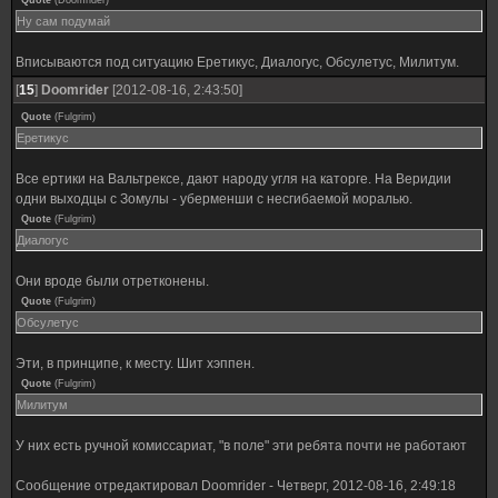
Quote
(
Doomrider
)
Ну сам подумай
Вписываются под ситуацию Еретикус, Диалогус, Обсулетус, Милитум.
[
15
]
Doomrider
[2012-08-16, 2:43:50]
Quote
(
Fulgrim
)
Еретикус
Все ертики на Вальтрексе, дают народу угля на каторге. На Веридии
одни выходцы с Зомулы - уберменши с несгибаемой моралью.
Quote
(
Fulgrim
)
Диалогус
Они вроде были отретконены.
Quote
(
Fulgrim
)
Обсулетус
Эти, в принципе, к месту. Шит хэппен.
Quote
(
Fulgrim
)
Милитум
У них есть ручной комиссариат, "в поле" эти ребята почти не работают
Сообщение отредактировал
Doomrider
-
Четверг, 2012-08-16, 2:49:18