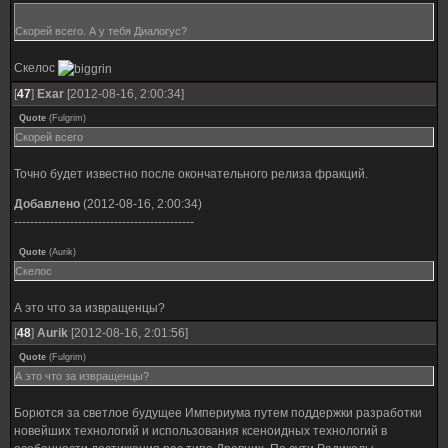
Скорей всего. А у тебя Диалогус?
Скелос
[
47
]
Exar
[2012-08-16, 2:00:34]
Quote
(
Fulgrim
)
Скорей всего
Точно будет известно после окончательного релиза фракций.
Добавлено
(2012-08-16, 2:00:34)
---------------------------------------------
Quote
(
Aurik
)
Скелос
А это что за извращенцы?
[
48
]
Aurik
[2012-08-16, 2:01:56]
Quote
(
Fulgrim
)
А это что за извращенцы?
Борются за светлое будущее Империума путем поддержки разработки
новейших технологий и использования ксеноидных технологий в