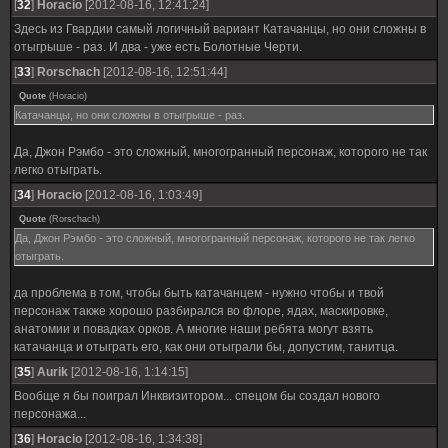
[
32
]
Horacio
[2012-08-16, 12:41:24]
Здесь из Гвардии самый логичный вариант Катачанцы, но они сложны в
отыгрыше - раз. И два - уже есть Болотные Черти.
[
33
]
Rorschach
[2012-08-16, 12:51:44]
Quote
(
Horacio
)
Катачанцы, но они сложны в отыгрыше - раз.
Да, Джон Рэмбо - это сложный, многогранный персонаж, которого не так
легко отыграть.
[
34
]
Horacio
[2012-08-16, 1:03:49]
Quote
(
Rorschach
)
Да, Джон Рэмбо - это сложный, многогранный персонаж, которого не так легко
отыграть.
да проблема в том, чтобы быть катачанцем - нужно чтобы и твой
персонаж также хорошо разбирался во флоре, ядах, маскировке,
анатомии и повадках орков. А многие наши ребята могут взять
катачанца и отыграть его, как они отыграли бы, допустим, танитца.
[
35
]
Aurik
[2012-08-16, 1:14:15]
Вообще я бы поиграл Инквизитором... спецом бы создал нового
персонажа...
[
36
]
Horacio
[2012-08-16, 1:34:38]