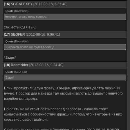
[
16
]
SGT-ALEXEY
[2012-08-16, 6:35:40]
Quote
(
Doomrider
)
Конечно только ордо ксенос.
хех. есть идея в ЛС
[
17
]
SEQFER
[2012-08-16, 9:06:41]
Quote
(
Doomrider
)
Я игроков-орков не будет вообще.
*Зырк*
[
18
]
Doomrider
[2012-08-16, 9:24:40]
Quote
(
SEQFER
)
*Зырк*
Блин, пропустил целую фразу. В общем, игрока-орка делать можно. И
нужно. Простор для маневра там огромен: вплоть до вышеупомянутого
вирдбоя-мегадреда.
Но опять же не стоит лезть поперед паровоза - сначала стоит
ознакомиться с особенностями фракций, потому что некоторые из них
серьезно ломают шаблон.