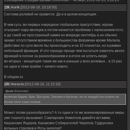
Сообщение отредактировал
Doomrider
-
Четверг, 2012-08-16, 9:26:29
[
19
]
Aurik
[2012-08-16, 10:18:50]
Система ролевой не нравится. Да и в целом концепция.
В чем суть: во-первых очередное глобальное присутствие, игроки
отыграют пару месяцев а потом начнется проблема с написанием псто.
и да такой не пространный намек но впереди сентябрь а он обычно
чреват отсутствием времени у большинства форумчан кроме Малала.
Действие по сути могло бы происходить и на 10 планетах, но в рамках
небольшой фракции. И это гораздо проще чем пытаться охватить много
фракций в погоне за разнообразием и в итоге не успеть нигде.
во-вторых - концепция такая же как и раньше у всех ролевых... в 15 раз
на одни и теже грабли + ничего нового.
В общем хз.
[
20
]
Horacio
[2012-08-16, 11:15:16]
Quote
(
Doomrider
)
включая Кадию, Криг, Вострою, Элизию и Катачан, но от каждой поступило не
более пяти-семи полков.
Может полки разнообразить? А то одни и те же военизированные миры
уже тошноту вызывают. Савларских Хемопсов давайте вставим,
Кашанских Ящеров, Канакских Собирателей Черепов, Гудрунских
вольных стрелков и Роты ангелов?