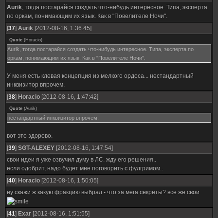
Aurik
, тогда постарайся создать что-нибудь интересное. Типа, эксперта
по оркам, понимающим их язык. Как в "Повелителе Ночи".
[
37
]
Aurik
[2012-08-16, 1:36:45]
Quote
(
Horacio
)
Aurik, тогда постарайся создать что-нибудь интересное. Типа, эксперта по
оркам, понимающим их язык. Как в "Повелителе Ночи".
У меня есть клевая концепция из мелкого ордоса... нестандартный
инквизитор впрочем.
[
38
]
Horacio
[2012-08-16, 1:47:42]
Quote
(
Aurik
)
нестандартный инквизитор впрочем.
вот это здорово.
[
39
]
SGT-ALEXEY
[2012-08-16, 1:47:54]
свои идеи я уже озвучил думу в ЛС. жду его решения..
если одобрит, надо будет мне поговорить с фулгримом..
[
40
]
Horacio
[2012-08-16, 1:50:05]
ну скажи ж какую фракцию выбрал - что за мега секреты? все же свои
[
41
]
Exar
[2012-08-16, 1:51:55]