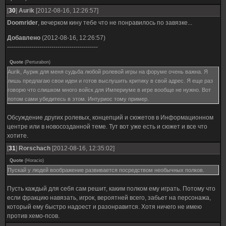
[
30
]
Aurik
[2012-08-16, 12:26:57]
Doomrider
, вечерком кину тебе что не понравилось по завязке...
Добавлено
(2012-08-16, 12:26:57)
---------------------------------------------
Quote
(
Perturabon
)
Aurik, Аурик для меня судьба любой ролевой игры на форуме очень важна. Я
лишь предлагаю свои идеи и готов выслушить критику в свой адрес. Я еще раз
говорю что слишком много войск для Империуме в игре вообще не нужно. Вот
потом сами убедитесь в этом. Интуриос тому пример.
Обсуждение других ролевых, концепций и сюжетов в Информационном
центре или в новосозданной теме. Тут вот уже есть и сюжет и все что
хотите.
[
31
]
Rorschach
[2012-08-16, 12:35:02]
Quote
(
Horacio
)
Пускай у людей воображение развивается посредством необычных полков.
Пусть каждый для себя сам решит, каким полком ему играть. Потому что
если фракцию навязать, игрок, вероятней всего, забьет на персонажа,
который ему быстро надоест и разонравится. Хотя ничего не имею
против хемо-псов.