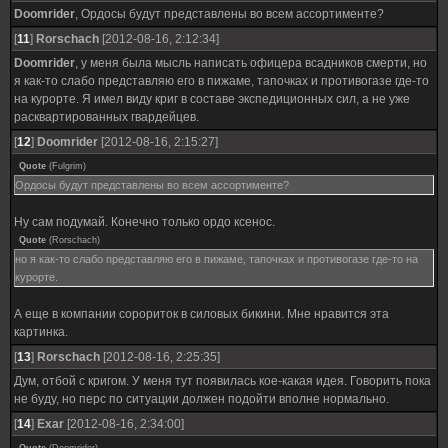
Doomrider
, Ордосы будут представлены во всем ассортименте?
[
11
]
Rorschach
[2012-08-16, 2:12:34]
Doomrider
, у меня была мысль написать офицера всадников смерти, но
я как-то слабо представляю его в пижаме, тапочках и противогазе где-то
на курорте. Я имел виду криг в составе экспедиционных сил, а не уже
расквартированных гвардейцев.
[
12
]
Doomrider
[2012-08-16, 2:15:27]
Quote
(
Fulgrim
)
Ордосы будут представлены во всем ассортименте?
Ну сам подумай. Конечно только ордо ксенос.
Quote
(
Rorschach
)
но я как-то слабо представляю его в пижаме, тапочках и противогазе где-то на
курорте.
А еще в компании сорориток в силовых бикини. Мне нравится эта
картинка.
[
13
]
Rorschach
[2012-08-16, 2:25:35]
Дум, отбой с кригом. У меня тут появилась кое-какая идея. Говорить пока
не буду, но перс по ситуации должен подойти вполне нормально.
[
14
]
Exar
[2012-08-16, 2:34:00]