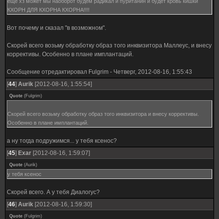
еще хз может мы наоборот будем радикал и пуританин и будет кровь кишки
КХОРН ДЛЯ КХОРНА КХОРНА!!!!
Вот почему и сказал "в возможном".
Скорей всего возьму обработку образ того инквизитора Маллеус, и внесу
коррективы. Особенно в плане имплантаций.
Сообщение отредактировал
Fulgrim
-
Четверг, 2012-08-16, 1:55:43
[
44
]
Aurik
[2012-08-16, 1:55:54]
Quote
(
Fulgrim
)
Скорей всего возьму обработку образ того инквизитора и внесу коррективы.
Особенно в плане имплантаций.
а ну тогда подружимся... у тебя ксенос?
[
45
]
Exar
[2012-08-16, 1:59:07]
Quote
(
Aurik
)
у тебя ксенос
Скорей всего. А у тебя Диалогус?
[
46
]
Aurik
[2012-08-16, 1:59:30]
Quote
(
Fulgrim
)