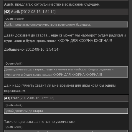
Aurik
, предлагаю сотрудничество в возможном будущем.
[
42
]
Aurik
[2012-08-16, 1:54:14]
Quote
(
Fulgrim
)
Aurik, предлагаю сотрудничество в возможном будущем.
Давай доживем до старта... еще хз может мы наоборот будем радикал и
пуританин и будет кровь кишки КХОРН ДЛЯ КХОРНА КХОРНА!!!!
Добавлено
(2012-08-16, 1:54:14)
---------------------------------------------
Quote
(
Aurik
)
Давай доживем до старта... еще хз может мы наоборот будем радикал и
пуританин и будет кровь кишки КХОРН ДЛЯ КХОРНА КХОРНА!!!!
Да и надо глянуть хватит ли мне времени для игры хотя бы одним
персонажем.
[
43
]
Exar
[2012-08-16, 1:55:13]
Quote
(
Aurik
)
Давай доживем до старта...
Такие опции выставляются по умолчанию.
Quote
(
Aurik
)