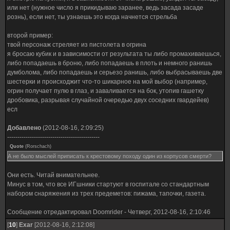
или нет (нужное число я прикидываю заранее, ведь засада засаде
рознь), если нет, ты узнаешь это когда начнется стрельба
второй пример:
твой персонаж стреляет из пистолета в огрина
я бросаю кубик и в зависимости от результата ты либо промахиваешься,
либо попадаешь в броню, либо попадаешь в плоть и немного ранишь
думболома, либо попадаешь и серьезо ранишь, либо выбрасываешь две
шестерки и происходжит что-то шикарное на мой выбор (например,
огрин получает пулю в глаз, и заваливается на бок, утопив гашетку
дробовика, разрывая случайной очередью двух соседних гвардейев)
есл
Добавлено
(2012-08-16, 2:09:25)
---------------------------------------------
Quote
(
Rorschach
)
А не было мыслей приписать к крестовому походу один из корпусов смерти?
Они есть. Читай внимательнее.
Минус в том, что все ИГшники стартуют в госпитале со стандартным
набором снаряжения из трех предеметов: пижама, тапочки, газета.
Сообщение отредактировал
Doomrider
-
Четверг, 2012-08-16, 2:10:46
[
10
]
Exar
[2012-08-16, 2:12:08]