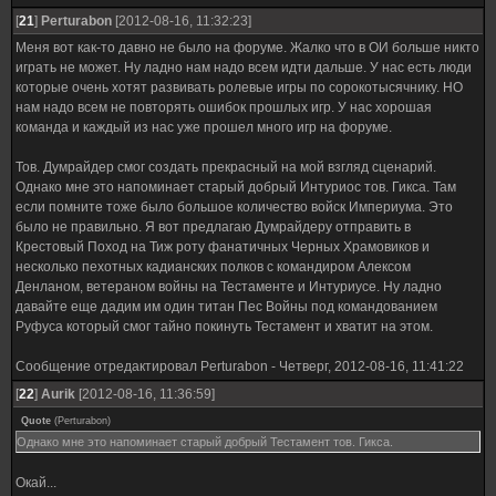
[
21
]
Perturabon
[2012-08-16, 11:32:23]
Меня вот как-то давно не было на форуме. Жалко что в ОИ больше никто
играть не может. Ну ладно нам надо всем идти дальше. У нас есть люди
которые очень хотят развивать ролевые игры по сорокотысячнику. НО
нам надо всем не повторять ошибок прошлых игр. У нас хорошая
команда и каждый из нас уже прошел много игр на форуме.
Тов. Думрайдер смог создать прекрасный на мой взгляд сценарий.
Однако мне это напоминает старый добрый Интуриос тов. Гикса. Там
если помните тоже было большое количество войск Империума. Это
было не правильно. Я вот предлагаю Думрайдеру отправить в
Крестовый Поход на Тиж роту фанатичных Черных Храмовиков и
несколько пехотных кадианских полков с командиром Алексом
Денланом, ветераном войны на Тестаменте и Интуриусе. Ну ладно
давайте еще дадим им один титан Пес Войны под командованием
Руфуса который смог тайно покинуть Тестамент и хватит на этом.
Сообщение отредактировал
Perturabon
-
Четверг, 2012-08-16, 11:41:22
[
22
]
Aurik
[2012-08-16, 11:36:59]
Quote
(
Perturabon
)
Однако мне это напоминает старый добрый Тестамент тов. Гикса.
Окай...