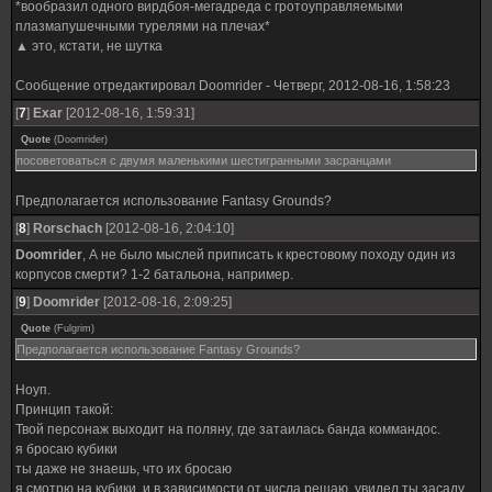
*вообразил одного вирдбоя-мегадреда с гротоуправляемыми
плазмапушечными турелями на плечах*
▲ это, кстати, не шутка
Сообщение отредактировал
Doomrider
-
Четверг, 2012-08-16, 1:58:23
[
7
]
Exar
[2012-08-16, 1:59:31]
Quote
(
Doomrider
)
посоветоваться с двумя маленькими шестигранными засранцами
Предполагается использование Fantasy Grounds?
[
8
]
Rorschach
[2012-08-16, 2:04:10]
Doomrider
, А не было мыслей приписать к крестовому походу один из
корпусов смерти? 1-2 батальона, например.
[
9
]
Doomrider
[2012-08-16, 2:09:25]
Quote
(
Fulgrim
)
Предполагается использование Fantasy Grounds?
Ноуп.
Принцип такой:
Твой персонаж выходит на поляну, где затаилась банда коммандос.
я бросаю кубики
ты даже не знаешь, что их бросаю
я смотрю на кубики, и в зависимости от числа решаю, увидел ты засаду,