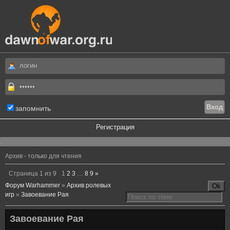
запомнить
Регистрация
.
Архив - только для чтения
Страница
1
из
9
1
2
3
…
8
9
»
Форум Warhammer
»
Архив ролевых
игр
»
Завоевание Рая
Завоевание Рая