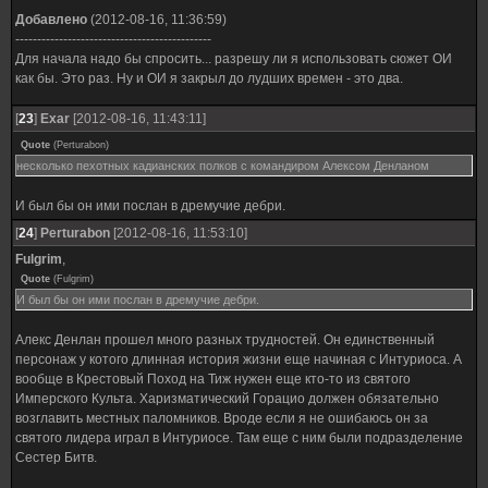
Добавлено
(2012-08-16, 11:36:59)
---------------------------------------------
Для начала надо бы спросить... разрешу ли я использовать сюжет ОИ
как бы. Это раз. Ну и ОИ я закрыл до лудших времен - это два.
[
23
]
Exar
[2012-08-16, 11:43:11]
Quote
(
Perturabon
)
несколько пехотных кадианских полков с командиром Алексом Денланом
И был бы он ими послан в дремучие дебри.
[
24
]
Perturabon
[2012-08-16, 11:53:10]
Fulgrim
,
Quote
(
Fulgrim
)
И был бы он ими послан в дремучие дебри.
Алекс Денлан прошел много разных трудностей. Он единственный
персонаж у котого длинная история жизни еще начиная с Интуриоса. А
вообще в Крестовый Поход на Тиж нужен еще кто-то из святого
Имперского Культа. Харизматический Горацио должен обязательно
возглавить местных паломников. Вроде если я не ошибаюсь он за
святого лидера играл в Интуриосе. Там еще с ним были подразделение
Сестер Битв.