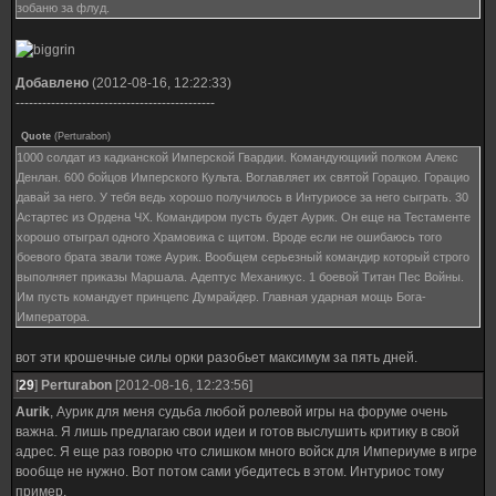
зобаню за флуд.
Добавлено
(2012-08-16, 12:22:33)
---------------------------------------------
Quote
(
Perturabon
)
1000 солдат из кадианской Имперской Гвардии. Командующиий полком Алекс
Денлан. 600 бойцов Имперского Культа. Воглавляет их святой Горацио. Горацио
давай за него. У тебя ведь хорошо получилось в Интуриосе за него сыграть. 30
Астартес из Ордена ЧХ. Командиром пусть будет Аурик. Он еще на Тестаменте
хорошо отыграл одного Храмовика с щитом. Вроде если не ошибаюсь того
боевого брата звали тоже Аурик. Вообщем серьезный командир который строго
выполняет приказы Маршала. Адептус Механикус. 1 боевой Титан Пес Войны.
Им пусть командует принцепс Думрайдер. Главная ударная мощь Бога-
Императора.
вот эти крошечные силы орки разобьет максимум за пять дней.
[
29
]
Perturabon
[2012-08-16, 12:23:56]
Aurik
, Аурик для меня судьба любой ролевой игры на форуме очень
важна. Я лишь предлагаю свои идеи и готов выслушить критику в свой
адрес. Я еще раз говорю что слишком много войск для Империуме в игре
вообще не нужно. Вот потом сами убедитесь в этом. Интуриос тому
пример.