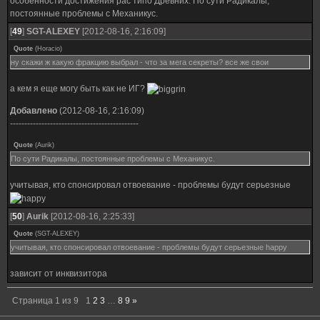
особенности достижения рас типо Древних. По сути Радикалы,
постоянные проблемы с Механикус.
[
49
]
SGT-ALEXEY
[2012-08-16, 2:16:09]
Quote
(
Horacio
)
ну скажи ж какую фракцию выбрал - что за мега секреты? все же свои
а кем я еще могу быть как не ИГ?
Добавлено
(2012-08-16, 2:16:09)
---------------------------------------------
Quote
(
Aurik
)
По сути Радикалы, постоянные проблемы с Механикус.
учитывая, кто спонсировал отвоевание - проблемы будут серьезные
[
50
]
Aurik
[2012-08-16, 2:25:33]
Quote
(
SGT-ALEXEY
)
учитывая, кто спонсировал отвоевание - проблемы будут серьезные happy
зависит от инквизитора
Страница
1
из
9
1
2
3
…
8
9
»