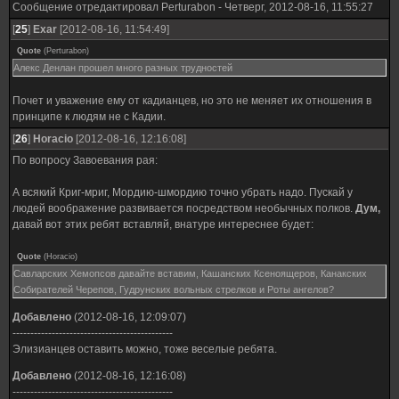
Сообщение отредактировал
Perturabon
-
Четверг, 2012-08-16, 11:55:27
[
25
]
Exar
[2012-08-16, 11:54:49]
Quote
(
Perturabon
)
Алекс Денлан прошел много разных трудностей
Почет и уважение ему от кадианцев, но это не меняет их отношения в
принципе к людям не с Кадии.
[
26
]
Horacio
[2012-08-16, 12:16:08]
По вопросу Завоевания рая:
А всякий Криг-мриг, Мордию-шмордию точно убрать надо. Пускай у
людей воображение развивается посредством необычных полков.
Дум,
давай вот этих ребят вставляй, внатуре интереснее будет:
Quote
(
Horacio
)
Савларских Хемопсов давайте вставим, Кашанских Ксеноящеров, Канакских
Собирателей Черепов, Гудрунских вольных стрелков и Роты ангелов?
Добавлено
(2012-08-16, 12:09:07)
---------------------------------------------
Элизианцев оставить можно, тоже веселые ребята.
Добавлено
(2012-08-16, 12:16:08)
---------------------------------------------