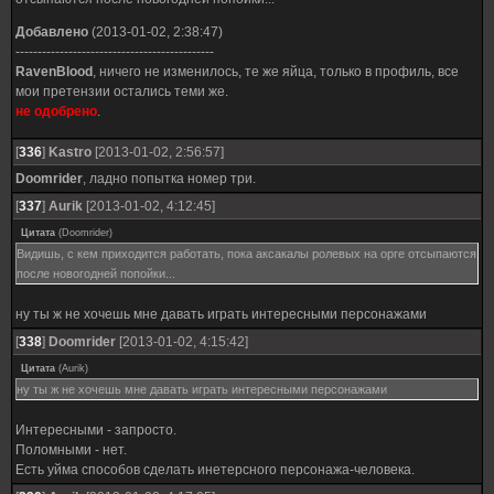
Добавлено
(2013-01-02, 2:38:47)
---------------------------------------------
RavenBlood
, ничего не изменилось, те же яйца, только в профиль, все
мои претензии остались теми же.
не одобрено
.
[
336
]
Kastro
[2013-01-02, 2:56:57]
Doomrider
, ладно попытка номер три.
[
337
]
Aurik
[2013-01-02, 4:12:45]
Цитата
(
Doomrider
)
Видишь, с кем приходится работать, пока аксакалы ролевых на орге отсыпаются
после новогодней попойки...
ну ты ж не хочешь мне давать играть интересными персонажами
[
338
]
Doomrider
[2013-01-02, 4:15:42]
Цитата
(
Aurik
)
ну ты ж не хочешь мне давать играть интересными персонажами
Интересными - запросто.
Поломными - нет.
Есть уйма способов сделать инетерсного персонажа-человека.