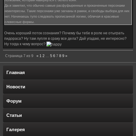
полковник, который навернулся с белого коня.
Да и заметил, что обычно самые расфуфыренные и прокаченные персонажи
неинтересны. Такие персонажи уже загнаны в рамки, и свободы выбора для них
нет. Начинаешь тупо следовать прописанной логике, обличая в красивые
словесные формы.
Очень хороший поток сознания? Почему бы тебе в роле не отыграть
пидораса? Ну там лупля в сраку все дела? Дай угадаю, не интересно?
Ну тогда к чему вопрос?
Страница
7
из
9
«
1
2
…
5
6
7
8
9
»
Главная
Новости
Форум
Статьи
Галерея