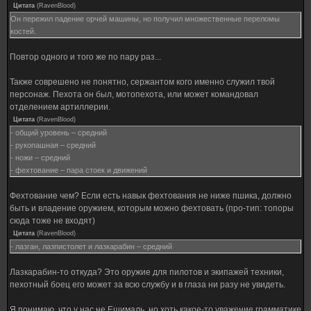
Цитата
(
RavenBlood
)
Он пережил падение орчей машины, но получил множественные переломы
костей.
Повтор одного и того же по пару раз...
Также соврешено не понятно, сержантом кого именно служил твой
персонаж. Пехота он был, мотопехота, или может командовал
отделением артиллерии.
Цитата
(
RavenBlood
)
- общий уровень – средний
- рукопашная – средний
- ножи – средний
- фехтование – пара стоек и движений
Фехтование чем? Если есть навык фехтования не ниже пшика, должно
быть и владение оружием, которым можно фехтовать (про-тип: топоры
сюда тоже не входят)
Цитата
(
RavenBlood
)
- лазган, лазпистолет и лазкарабин – средний
Лазкарабин-то откуда? Это оружие для пилотов и экипажей техники,
пехотный боец его может за всю службу и в глаза ни разу не увидеть.
Я понимаю, что у нас не Ешималь, но хоть какое-то уважение грамматике