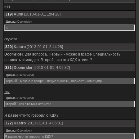
нет
[
319
]
Aurik
[2013-01-01, 1:04:20]
Цитата
(
Doomrider
)
нет
скукота
[
320
]
Kastro
[2013-01-01, 3:44:28]
Doomrider
, два вопроса. Первый - можно в графе Специальность,
написать командир. Второй - как это КДХ атеист?
[
321
]
Doomrider
[2013-01-01, 4:02:32]
Цитата
(
RavenBlood
)
Первый - можно в графе Специальность, написать командир.
Да.
Цитата
(
RavenBlood
)
Второй - как это КДХ атеист?
Я разве что-то говорил о КДХ?
[
322
]
Kastro
[2013-01-01, 4:06:01]
Цитата
(
Doomrider
)
Я разве что-то говорил о КДХ?