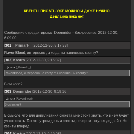
КВЕНТЫ ПИСАТЬ УЖЕ МОЖНО И ДАЖЕ НУЖНО.
Дедлайна пока нет.
Сообщение отредактировал
Doomrider
-
Воскресенье, 2012-12-30,
6:09:00
[
301
]
_PrimarH_
[2012-12-30, 8:17:38]
RavenBlood
, интересно , а когда ты напишешь квенту?
[
302
]
Kastro
[2012-12-30, 9:15:37]
Цитата
(
_PrimarH_
)
RavenBlood, интересно , а когда ты напишешь квенту?
В смысле?
[
303
]
Doomrider
[2012-12-30, 9:19:16]
Цитата
(
RavenBlood
)
В смысле?
В смысле, что для допиливания сюжета мне стоит знать, кто в нем будет
участвовать. Так что утром
деньги
квенты, вечером -
стулья
дедлайн. Но
квенты вперед.
[
304
]
Kastro
[2012-12-30, 9:29:08]