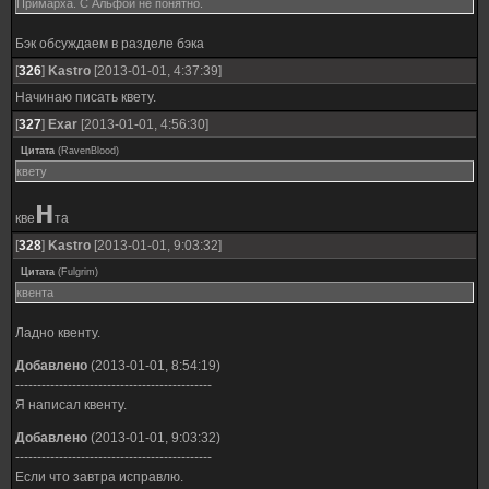
Примарха. С Альфой не понятно.
Бэк обсуждаем в разделе бэка
[
326
]
Kastro
[2013-01-01, 4:37:39]
Начинаю писать квету.
[
327
]
Exar
[2013-01-01, 4:56:30]
Цитата
(
RavenBlood
)
квету
н
кве
та
[
328
]
Kastro
[2013-01-01, 9:03:32]
Цитата
(
Fulgrim
)
квента
Ладно квенту.
Добавлено
(2013-01-01, 8:54:19)
---------------------------------------------
Я написал квенту.
Добавлено
(2013-01-01, 9:03:32)
---------------------------------------------
Если что завтра исправлю.