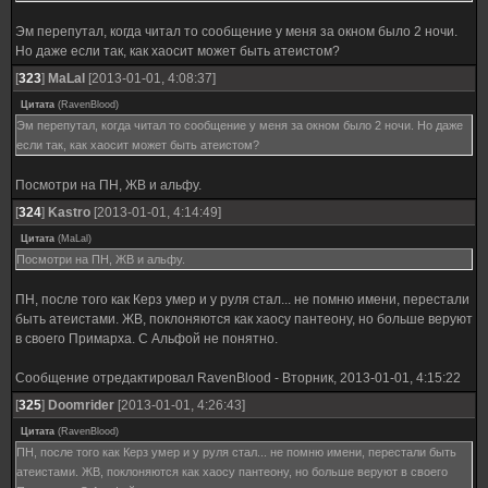
Эм перепутал, когда читал то сообщение у меня за окном было 2 ночи.
Но даже если так, как хаосит может быть атеистом?
[
323
]
MaLal
[2013-01-01, 4:08:37]
Цитата
(
RavenBlood
)
Эм перепутал, когда читал то сообщение у меня за окном было 2 ночи. Но даже
если так, как хаосит может быть атеистом?
Посмотри на ПН, ЖВ и альфу.
[
324
]
Kastro
[2013-01-01, 4:14:49]
Цитата
(
MaLal
)
Посмотри на ПН, ЖВ и альфу.
ПН, после того как Керз умер и у руля стал... не помню имени, перестали
быть атеистами. ЖВ, поклоняются как хаосу пантеону, но больше веруют
в своего Примарха. С Альфой не понятно.
Сообщение отредактировал
RavenBlood
-
Вторник, 2013-01-01, 4:15:22
[
325
]
Doomrider
[2013-01-01, 4:26:43]
Цитата
(
RavenBlood
)
ПН, после того как Керз умер и у руля стал... не помню имени, перестали быть
атеистами. ЖВ, поклоняются как хаосу пантеону, но больше веруют в своего