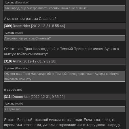
Цитата
(
Doomrider
)
Так народ, ану быстро писать квенты, пока еще пьяные.
А можно поиграть за Слаанеш?
[
309
]
Doomrider
[2012-12-31, 8:55:44]
Цитата
(
Aurik
)
А можно поиграть за Слаанеш?
ОК, вот ваш Трон Наслаждений, о Темный Принц *впихивает Аурика в
обитую войлоком комнату*
[
310
]
Aurik
[2012-12-31, 9:32:28]
Цитата
(
Doomrider
)
ОК, вот ваш Трон Наслаждений, о Темный Принц *впихивает Аурика в обитую
войлоком комнату*
я серьезно
[
311
]
Doomrider
[2012-12-31, 9:35:29]
Цитата
(
Aurik
)
я серьезно
Я тоже. В первой тестовой миссии толкьо люди. Если выстрелит, то
игроки, чьи персонажи, умерли, отправились на каторгу давать народу