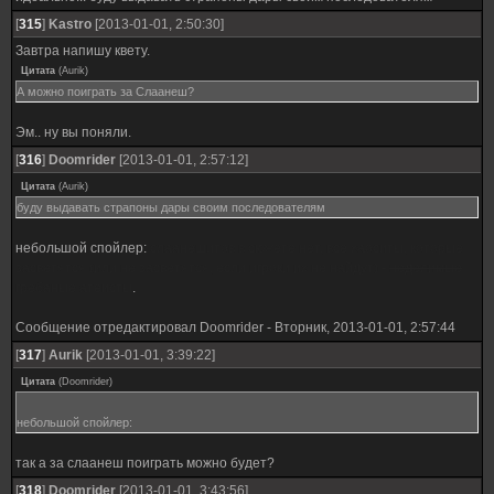
[
315
]
Kastro
[2013-01-01, 2:50:30]
Завтра напишу квету.
Цитата
(
Aurik
)
А можно поиграть за Слаанеш?
Эм.. ну вы поняли.
[
316
]
Doomrider
[2013-01-01, 2:57:12]
Цитата
(
Aurik
)
буду выдавать страпоны дары своим последователям
небольшой спойлер:
слаанешитов в сюжете нет, все хаоситы, которые
засветятся (или не засветятся, если игроки их не найдут) -
неделимые
гребаные атеисты
.
Сообщение отредактировал
Doomrider
-
Вторник, 2013-01-01, 2:57:44
[
317
]
Aurik
[2013-01-01, 3:39:22]
Цитата
(
Doomrider
)
небольшой спойлер:
так а за слаанеш поиграть можно будет?
[
318
]
Doomrider
[2013-01-01, 3:43:56]