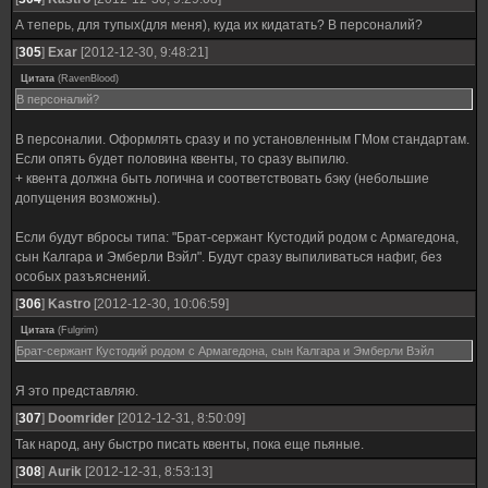
А теперь, для тупых(для меня), куда их кидатать? В персоналий?
[
305
]
Exar
[2012-12-30, 9:48:21]
Цитата
(
RavenBlood
)
В персоналий?
В персоналии. Оформлять сразу и по установленным ГМом стандартам.
Если опять будет половина квенты, то сразу выпилю.
+ квента должна быть логична и соответствовать бэку (небольшие
допущения возможны).
Если будут вбросы типа: "Брат-сержант Кустодий родом с Армагедона,
сын Калгара и Эмберли Вэйл". Будут сразу выпиливаться нафиг, без
особых разъяснений.
[
306
]
Kastro
[2012-12-30, 10:06:59]
Цитата
(
Fulgrim
)
Брат-сержант Кустодий родом с Армагедона, сын Калгара и Эмберли Вэйл
Я это представляю.
[
307
]
Doomrider
[2012-12-31, 8:50:09]
Так народ, ану быстро писать квенты, пока еще пьяные.
[
308
]
Aurik
[2012-12-31, 8:53:13]