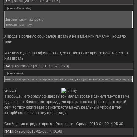
[
339
]
Aurik
[2013-01-02, 4:17:05]
Цитата
(
Doomrider
)
Интересными - запросто.
Поломными - нет.
я вроде в ролевую собирался играть а не в манчкин гамалку... но дело
твое
мне после десятка офицеров и десантников уже просто неинтерестно
ими играть
[
340
]
Doomrider
[2013-01-02, 4:20:23]
Цитата
(
Aurik
)
мне после десятка офицеров и десантников уже просто неинтерестно ими играть
сиграй
предателем андер кавер
а вообще, чего сразу офицера? вон малал вроде відвинул где-то в теме
идею о новобранце, которому дали просраться на фронте, и который
сейчас тихо офигевает от контраста между реальным миром и тем,
которій нарисовала ему пропаганда
Сообщение отредактировал
Doomrider
-
Среда, 2013-01-02, 4:25:30
[
341
]
Kastro
[2013-01-02, 4:46:58]