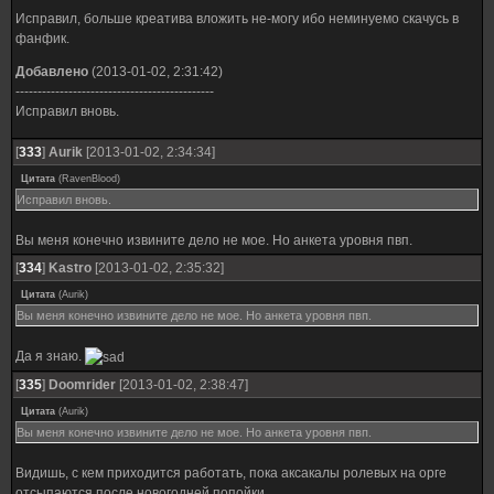
Исправил, больше креатива вложить не-могу ибо неминуемо скачусь в
фанфик.
Добавлено
(2013-01-02, 2:31:42)
---------------------------------------------
Исправил вновь.
[
333
]
Aurik
[2013-01-02, 2:34:34]
Цитата
(
RavenBlood
)
Исправил вновь.
Вы меня конечно извините дело не мое. Но анкета уровня пвп.
[
334
]
Kastro
[2013-01-02, 2:35:32]
Цитата
(
Aurik
)
Вы меня конечно извините дело не мое. Но анкета уровня пвп.
Да я знаю.
[
335
]
Doomrider
[2013-01-02, 2:38:47]
Цитата
(
Aurik
)
Вы меня конечно извините дело не мое. Но анкета уровня пвп.
Видишь, с кем приходится работать, пока аксакалы ролевых на орге
отсыпаются после новогодней попойки...