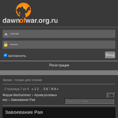
запомнить
Регистрация
.
Архив - только для чтения
Страница
7
из
9
«
1
2
…
5
6
7
8
9
»
Форум Warhammer
»
Архив ролевых
игр
»
Завоевание Рая
Завоевание Рая