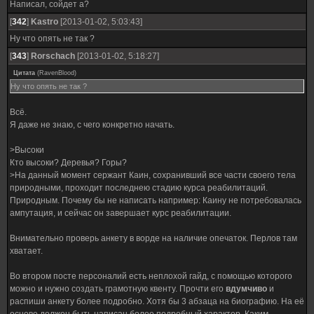
Написал, сойдет а?
[
342
]
Kastro
[2013-01-02, 5:03:43]
Ну что опять не так ?
[
343
]
Rorschach
[2013-01-02, 5:18:27]
Цитата
(
RavenBlood
)
Ну что опять не так ?
Всё.
Я даже не знаю, с чего конкретно начать.
>Высоки
Кто высоки? Деревья? Горы?
>На данный момент сержант Каин, сохранивший все части своего тела
природными, проходит последнею стадию курса реабилитаций.
Природным. Почему бы не написать например: Каину не потребовалась
ампутация, и сейчас он завершает курс реабилитации.
Внимательно проверь анкету в ворде на наличие опечаток. Перлов там
хватает.
Во втором посте персоналий есть неплохой гайд, с помощью которого
можно и нужно создать грамотную квенту. Прочти его
вдумчиво
и
распиши анкету более подробно. Хотя бы 3 абзаца на биографию. На её