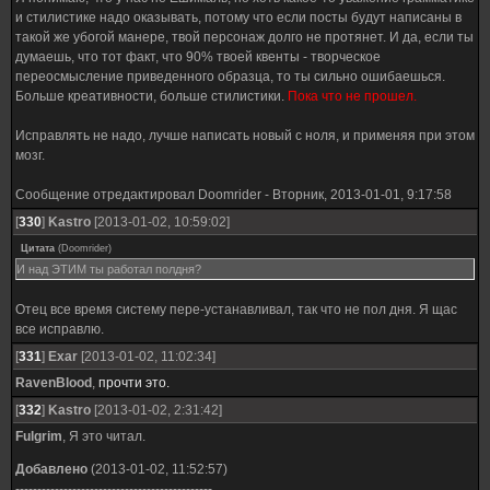
и стилистике надо оказывать, потому что если посты будут написаны в
такой же убогой манере, твой персонаж долго не протянет. И да, если ты
думаешь, что тот факт, что 90% твоей квенты - творческое
переосмысление приведенного образца, то ты сильно ошибаешься.
Больше креативности, больше стилистики.
Пока что не прошел.
Исправлять не надо, лучше написать новый с ноля, и применяя при этом
мозг.
Сообщение отредактировал
Doomrider
-
Вторник, 2013-01-01, 9:17:58
[
330
]
Kastro
[2013-01-02, 10:59:02]
Цитата
(
Doomrider
)
И над ЭТИМ ты работал полдня?
Отец все время систему пере-устанавливал, так что не пол дня. Я щас
все исправлю.
[
331
]
Exar
[2013-01-02, 11:02:34]
RavenBlood
,
прочти это.
[
332
]
Kastro
[2013-01-02, 2:31:42]
Fulgrim
, Я это читал.
Добавлено
(2013-01-02, 11:52:57)
---------------------------------------------