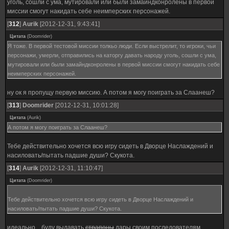
уголь, сошли с ума, мутировали или были замайндконролены в первой
миссии смогут накидать себе неимперских персонажей.
[
312
]
Aurik
[2012-12-31, 9:43:41]
Цитата
(
Doomrider
)
Я тоже. В первой тестовой миссии толкьо люди. Если выстрелит, то игроки, чьи
персонажи, умерли, отправились на каторгу давать народу уголь, сошли с ума,
мутировали или были замайндконролены в первой миссии смогут накидать себе
неимперских персонажей.
ну ок я пропущу первую миссию. А потом я могу поиграть за Слаанеш?
[
313
]
Doomrider
[2012-12-31, 10:01:28]
Цитата
(
Aurik
)
А потом я могу поиграть за Слаанеш?
Тебе действительно хочется всю игру сидеть в Дворце Наслаждений и
насиловать/пытать падшие души? Скукота.
[
314
]
Aurik
[2012-12-31, 11:10:47]
Цитата
(
Doomrider
)
Тебе действительно хочется всю игру сидеть в Дворце Наслаждений и
насиловать/пытать падшие души? Скукота.
идеально... буду выдавать
страпоны
дары своим последователям