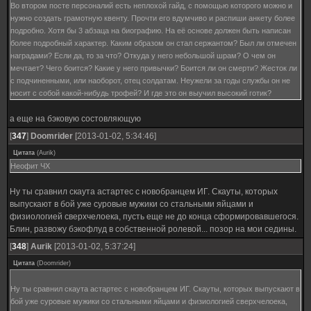
Во втором посте персоналий есть неплохой гайд, с помощью которого можно и
нужно создать грамотную квенту. Прочти его вдумчиво и распиши анкету более
подробно. Хотя бы 3 абзаца на биографию. На её основе должен быть написан
более подробный характер. Каким образом он стал сержантом? Был ли отмечен
наградами? Если да, то за что? Откуда у него небольшой шрам? О чем он
мечтает? Чего боится? Какие у него привычки? Боится ли он смерти? Жесток ли
с подчиненными, или наоборот, отец солдатам. Неужели за годы службы он не
носит с собой какой-нибудь трофей? И где это он выучил высокий готик?
а еще на бэковую состовляющую
[
347
]
Doomrider
[2013-01-02, 5:34:46]
Цитата
(
Aurik
)
Неофит ЧХ
Ну ты сравнил скаута астартес с новобранцем ИГ. Скауты, которых
выпускают в бой уже суровые мужики со стальными яйцами и
физиологией сверхчелоека, пусть еще не до конца сформировавшегося.
Блин, развожу бэкофлуд в собственной ролевой... позор на мои седины.
[
348
]
Aurik
[2013-01-02, 5:37:24]
Цитата
(
Doomrider
)
Ну ты сравнил скаута астартес с новобранцем ИГ. Скауты, которых выпускают в
бой уже суровые мужики со стальными яйцами и физиологией сверхчелоека,