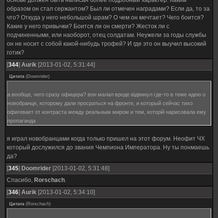
основе должен быть написан более подробный характер. Каким
образом он стал сержантом? Был ли отмечен наградами? Если да, то за
что? Откуда у него небольшой шрам? О чем он мечтает? Чего боится?
Какие у него привычки? Боится ли он смерти? Жесток ли с
подчиненными, или наоборот, отец солдатам. Неужели за годы службы
он не носит с собой какой-нибудь трофей? И где это он выучил высокий
готик?
[
344
]
Aurik
[2013-01-02, 5:31:44]
Цитата
(
Doomrider
)
а вообще, чего сразу офицера? вон малал вроде відвинул где-то в теме идею о
новобранце, которому дали просраться на фронте, и который сейчас тихо
офигевает от контраста между реальным миром и тем, которій нарисовала ему
пропаганда
я играл новобранцами когда только пришел на этот форум. Неофит ЧХ
который дослужился до звания Чемпиона Императора. Ну ты понмаешь
да?
[
345
]
Doomrider
[2013-01-02, 5:31:48]
Спасибо,
Rorschach
.
[
346
]
Aurik
[2013-01-02, 5:34:10]
Цитата
(
Rorschach
)