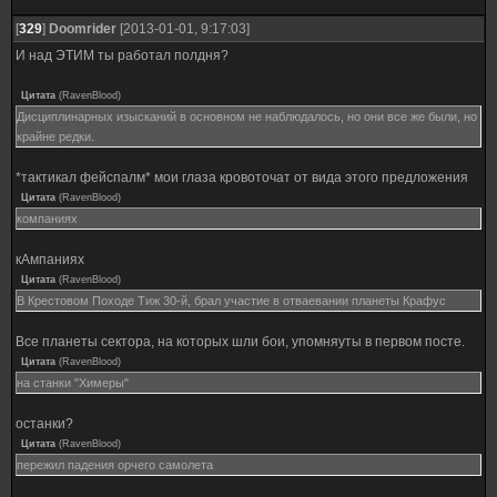
[
329
]
Doomrider
[2013-01-01, 9:17:03]
И над ЭТИМ ты работал полдня?
Цитата
(
RavenBlood
)
Дисциплинарных изысканий в основном не наблюдалось, но они все же были, но
крайне редки.
*тактикал фейспалм* мои глаза кровоточат от вида этого предложения
Цитата
(
RavenBlood
)
компаниях
кАмпаниях
Цитата
(
RavenBlood
)
В Крестовом Походе Тиж 30-й, брал участие в отваевании планеты Крафус
Все планеты сектора, на которых шли бои, упомняуты в первом посте.
Цитата
(
RavenBlood
)
на станки "Химеры"
останки?
Цитата
(
RavenBlood
)
пережил падения орчего самолета