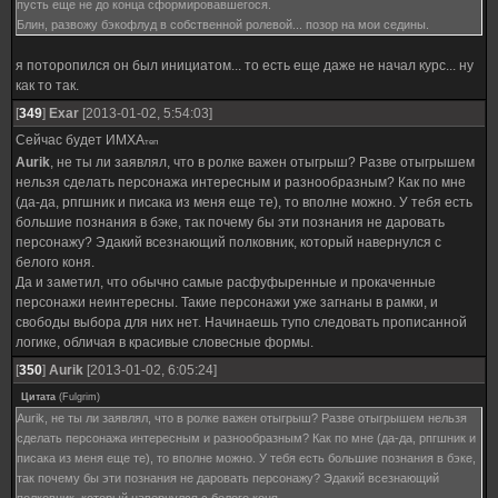
пусть еще не до конца сформировавшегося.
Блин, развожу бэкофлуд в собственной ролевой... позор на мои седины.
я поторопился он был инициатом... то есть еще даже не начал курс... ну
как то так.
[
349
]
Exar
[2013-01-02, 5:54:03]
Сейчас будет ИМХА
теп
Aurik
, не ты ли заявлял, что в ролке важен отыгрыш? Разве отыгрышем
нельзя сделать персонажа интересным и разнообразным? Как по мне
(да-да, рпгшник и писака из меня еще те), то вполне можно. У тебя есть
большие познания в бэке, так почему бы эти познания не даровать
персонажу? Эдакий всезнающий полковник, который навернулся с
белого коня.
Да и заметил, что обычно самые расфуфыренные и прокаченные
персонажи неинтересны. Такие персонажи уже загнаны в рамки, и
свободы выбора для них нет. Начинаешь тупо следовать прописанной
логике, обличая в красивые словесные формы.
[
350
]
Aurik
[2013-01-02, 6:05:24]
Цитата
(
Fulgrim
)
Aurik, не ты ли заявлял, что в ролке важен отыгрыш? Разве отыгрышем нельзя
сделать персонажа интересным и разнообразным? Как по мне (да-да, рпгшник и
писака из меня еще те), то вполне можно. У тебя есть большие познания в бэке,
так почему бы эти познания не даровать персонажу? Эдакий всезнающий