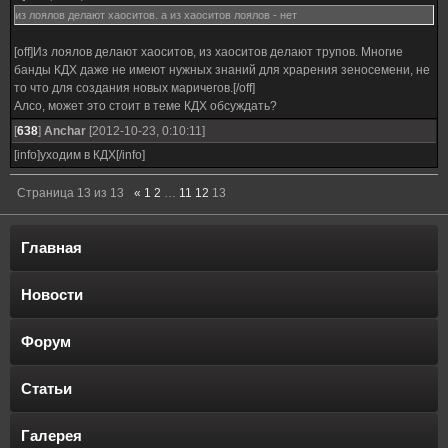
из лоялов делают хаоситов. а из хаоситов лоялов - нет
[off]Из лоялов делают хаоситов, из хаоситов делают трупов. Многие
банды КДХ даже не имеют нужных знаний для храрения зеносемени, не
то что для создания новых маричегов.[/off]
Алсо, может это стоит в теме КДХ обсуждать?
[
638
]
Anchar
[2012-10-23, 0:10:11]
[info]уходим в КДХ[/info]
Страница
13
из
13
«
1
2
…
11
12
13
Главная
Новости
Форум
Статьи
Галерея