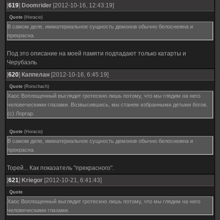
[
619
]
Doomrider
[2012-10-16, 12:43:19]
Quote
(
Horacio
)
В самом деле, имматериальное сущность демонов обычно белоснежна и
прекрасна.
Под это описание на моей памяти подпадают только катарты и
Черубаэль
[
620
]
Каппелан
[2012-10-16, 6:45:19]
Quote
(
Rorschach
)
Хаос Воплощенный выглядит гротескно лишь потому, что мы глядим на него
человеческими глазами. Возвысившись, мы станем избранными детьми богов.
(с) Лоргар.
Quote
(
Horacio
)
В самом деле, имматериальное сущность демонов обычно белоснежна и
прекрасна.
Торей... Как показатель "прекрасного".
[
621
]
Kriegor
[2012-10-21, 6:41:43]
Quote
Хаос Воплощенный выглядит гротескно лишь потому, что мы глядим на него
человеческими глазами.