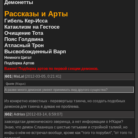
Демонетты
Рассказы и Арты
Гибель Кер-Исса
Катаклизм на Гестосе
Очищение Тота
Пояс Голдвина
Атласный Трон
Высвобожденный Варп
Немного Цитат
Подборка Артов
Важно! Подборка артов по первой секции демонов.
[
601
]
MaLal
[2012-03-05, 0:21:41]
Quote
(
Magus
)
А разве много демонов умеют принимать вид другого существа?
Из конкретно известных - перевертыш тзинча, но создать подобных
демонов для тзинча я думаю не проблема.
[
602
]
Adrias
[2012-03-14, 6:59:07]
завсегдатаи демонического зверинца, а нет информации о Н'Кари?
Знаю, что демон Слаанеша с шестью титьками и стройной талией, но
инфы о нём не встречал вообще, кроме как "того то порубил", "от того то