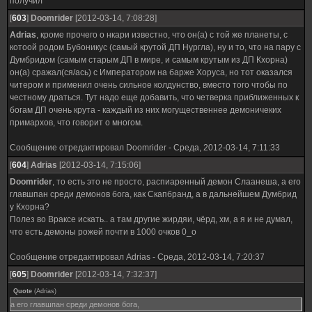
получил"
[
603
]
Doomrider
[2012-03-14, 7:08:28]
Adrias
, кроме прочего о нкари известно, что он(а) с той же планеты, с
котоой родом Бубоникус (самый крутой ДП Нургла), ну и то, что на пару с
Думбридом (самым старым ДП в мире, и самым крутым из ДП Кхорна)
он(а) сражал(ся/ась) с Императором на барже Хоруса, но тот оказался
читером и применил очень сильное колдунство, вместо того чтобы по
честному драться. Тут надо еще добавить, что четверка приближенных к
богам ДП очень крута - каждый из них могущественнее демоничеких
примархов, что говорит о многом.
Сообщение отредактировал
Doomrider
-
Среда, 2012-03-14, 7:11:33
[
604
]
Adrias
[2012-03-14, 7:15:06]
Doomrider
, то есть это не просто, распиаренный демон Слаанеша, а его
главшпан среди демонов бога, как Скапбранд, а в дальнейшем Думбрид
у Кхорна?
Полез во Враксе искать.. а там другие жирдяи, чёрд, хм, а я и не думал,
что есть демоны рожей почти в 1000 очков 0_o
Сообщение отредактировал
Adrias
-
Среда, 2012-03-14, 7:20:37
[
605
]
Doomrider
[2012-03-14, 7:32:37]
Quote
(
Adrias
)
а его главшпан среди демонов бога,