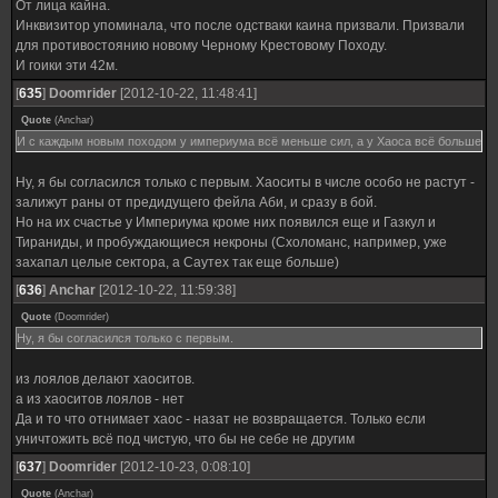
От лица кайна.
Инквизитор упоминала, что после одстваки каина призвали. Призвали
для противостоянию новому Черному Крестовому Походу.
И гоики эти 42м.
[
635
]
Doomrider
[2012-10-22, 11:48:41]
Quote
(
Anchar
)
И с каждым новым походом у империума всё меньше сил, а у Хаоса всё больше
Ну, я бы согласился только с первым. Хаоситы в числе особо не растут -
залижут раны от предидущего фейла Аби, и сразу в бой.
Но на их счастье у Империума кроме них появился еще и Газкул и
Тираниды, и пробуждающиеся некроны (Схоломанс, например, уже
захапал целые сектора, а Саутех так еще больше)
[
636
]
Anchar
[2012-10-22, 11:59:38]
Quote
(
Doomrider
)
Ну, я бы согласился только с первым.
из лоялов делают хаоситов.
а из хаоситов лоялов - нет
Да и то что отнимает хаос - назат не возвращается. Только если
уничтожить всё под чистую, что бы не себе не другим
[
637
]
Doomrider
[2012-10-23, 0:08:10]
Quote
(
Anchar
)