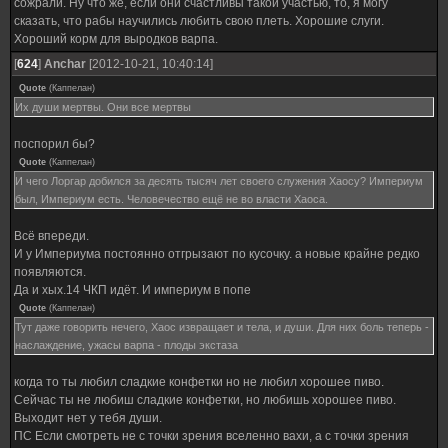
сожрали. Ну что же, если они счастливы такой участью, то, я могу
сказать, что рабы научились любить свою плеть. Хорошие слуги.
Хороший корм для выродков варпа.
[
624
]
Anchar
[2012-10-21, 10:40:14]
Quote
(
Каппелан
)
Их души мертвы. Они все мертвы
поспорил бы?
Quote
(
Каппелан
)
И чего Лоргар добился за десять тысяч лет своего служения Хаосу? Империум
был, Империум есть. Человечество ещё не во власти Хаоса.
Всё впереди.
И у Империума постоянно отгрызают по кусочку. а новые крайне редко
появляются.
Да и хых.14 ЧКП идёт. И империум в попе
Quote
(
Каппелан
)
Тут даже говорить нечего, Хаос извращает и тела, и души. Для них боль теперь -
наслаждение, ужасы варпа - плоды экстаза
когда то ты любил сладкие конфетки но не любил хорошее пиво.
Сейчас ты не любиш сладкие конфетки, но любишь хорошее пиво.
Выходит нет у тебя души.
ПС Если смотреть не с точки зрения вселенно вахи, а с точки зрения