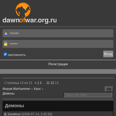
запомнить
Регистрация
.
Страница
13
из
13
«
1
2
…
11
12
13
Форум Warhammer
»
Хаос
»
Демоны
Демоны
[
1
]
Zandmar
[2008-07-14, 2:45:30]