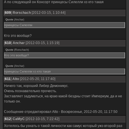
А по следующей он Консорт принцесы Силелли хз кто такая
[
609
]
Rorschach
[2012-03-15, 1:10:44]
Quote
(
Anchar
)
принцесы Силелли
Кто это вообще?
[
610
]
Anchar
[2012-03-15, 1:15:19]
Quote
(
Rorschach
)
Кто это вообще?
Quote
(
Anchar
)
принцесы Силелли хз кто такая
[
611
]
Alto
[2012-05-20, 11:17:40]
Ничего так, хороший Либер Демоникус.
Очень познавательно прочесть.
Заставляет задуматься, на краю какой бездны стоит Империум, да и не
только он.
Сообщение отредактировал
Alto
-
Воскресенье, 2012-05-20, 11:17:50
[
612
]
CaMyC
[2012-10-15, 7:22:42]
Хотелось бы узнать о такой личности как самус который ужэ второй раз