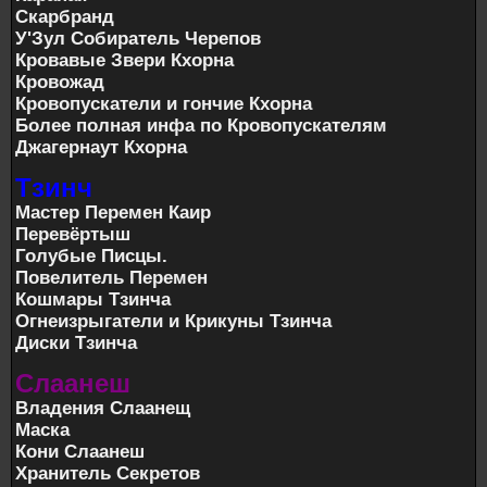
Скарбранд
У'Зул Собиратель Черепов
Кровавые Звери Кхорна
Кровожад
Кровопускатели и гончие Кхорна
Более полная инфа по Кровопускателям
Джагернаут Кхорна
Тзинч
Мастер Перемен Каир
Перевёртыш
Голубые Писцы.
Повелитель Перемен
Кошмары Тзинча
Огнеизрыгатели и Крикуны Тзинча
Диски Тзинча
Слаанеш
Владения Слаанещ
Маска
Кони Слаанеш
Хранитель Секретов