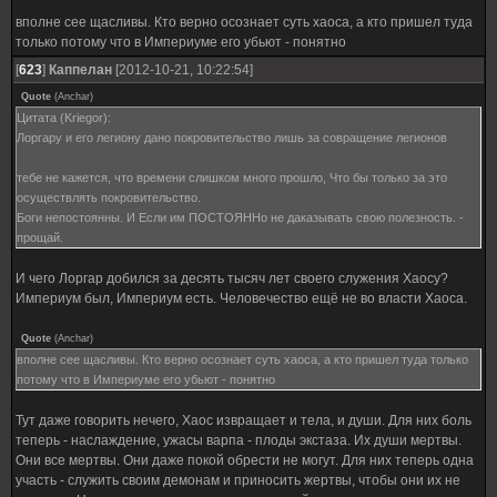
вполне сее щасливы. Кто верно осознает суть хаоса, а кто пришел туда
только потому что в Империуме его убьют - понятно
[
623
]
Каппелан
[2012-10-21, 10:22:54]
Quote
(
Anchar
)
Цитата (Kriegor):
Лоргару и его легиону дано покровительство лишь за совращение легионов
тебе не кажется, что времени слишком много прошло, Что бы только за это
осуществлять покровительство.
Боги непостоянны. И Если им ПОСТОЯННо не даказывать свою полезность. -
прощай.
И чего Лоргар добился за десять тысяч лет своего служения Хаосу?
Империум был, Империум есть. Человечество ещё не во власти Хаоса.
Quote
(
Anchar
)
вполне сее щасливы. Кто верно осознает суть хаоса, а кто пришел туда только
потому что в Империуме его убьют - понятно
Тут даже говорить нечего, Хаос извращает и тела, и души. Для них боль
теперь - наслаждение, ужасы варпа - плоды экстаза. Их души мертвы.
Они все мертвы. Они даже покой обрести не могут. Для них теперь одна
участь - служить своим демонам и приносить жертвы, чтобы они их не