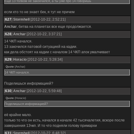
Еще 13 толком не закончился, а ты уже про 14 говоришь
если кто то не знает бек, я тут не причем
[
627
]
Stormhell
[2012-10-22, 2:52:21]
Anchar
, битва на планетах все еще продолжается.
[
628
]
Anchar
[2012-10-22, 3:37:21]
14 ЧКП начался.
13 закочился патовой ситуацией на кадии.
как дела обстоят на кадии с началом 14 ЧКП апок умалчивает
[
629
]
Horacio
[2012-10-22, 5:28:34]
Quote
(
Anchar
)
14 ЧКП начался.
Поделишься информацией?
[
630
]
Anchar
[2012-10-22, 5:59:48]
Quote
(
Horacio
)
Поделишься информацией?
её крайне мало.
только то что он есть, начался в начале 42 тысячалетия, вскоре после
завершения 13чкп. И то что подняли голову примархи
[
631
]
Stormhell
[2012-10-22, 6:48:32]