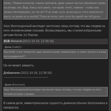
вновь. Убивая ксеносов, сжигая еретиков, даже самые чистые проливают кровь
на алтарь зла. Ведь Хаосу всё равно, чья кровь течёт, главное - чтобы она
лилась беспрерывно, не так ли? Я не знаю, есть ли выход из этого проклятого
круга, но разве есть выбор? Пока не погас свет хотя бы одной чистой души -
этого уже достаточно, чтобы ради неё сражаться.
Хаос Воплощенный выглядит гротескно лишь потому, что мы глядим на
него человеческими глазами. Возвысившись, мы станем избранными
детьми богов. (с) Лоргар.
[
618
]
Horacio
[2012-10-16, 12:39:16]
Quote
(
CaMyC
)
Stormhell, я вот непросёк один момент.разве грамматикус в книге легион в конце
несуицидничал!?
Он не может умереть.
Добавлено
(2012-10-16, 12:39:16)
---------------------------------------------
Quote
(
Rorschach
)
Хаос Воплощенный выглядит гротескно лишь потому, что мы глядим на него
человеческими глазами.
В самом деле, имматериальное сущность демонов обычно белоснежна и
прекрасна.