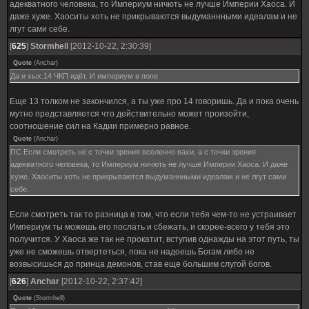
адекватного человека, то Империум ничють не лучше Империи Хаоса. И
даже хуже. Хаоситы хоть не прикрываются выдуманнными идеалам и не
лгут сами себе.
[
625
]
Stormhell
[2012-10-22, 2:30:39]
Quote
(
Anchar
)
Да и хых.14 ЧКП идёт. И империум в попе
Еще 13 толком не закончился, а ты уже про 14 говоришь. Да и пока очень
мутно представляется что действительно может произойти,
соотношение сил на Кадии примерно равное.
Quote
(
Anchar
)
ПС Если смотреть не с точки зрения вселенно вахи, а с точки зрения
адекватного человека, то Империум ничють не лучше Империи Хаоса. И даже
хуже. Хаоситы хоть не прикрываются выдуманнными идеалам и не лгут сами
себе.
Если смотреть так то разница в том, что если тебя чем-то не устраивает
Империум ты можешь его послать и сбежать, и скорее-всего у тебя это
получится. У Хаоса же так не прокатит, вступив однажды на этот путь, ты
уже не сможешь отвертеться, пока не надоешь Богам либо не
возвысишься до принца демонов, став еще большим слугой богов.
[
626
]
Anchar
[2012-10-22, 2:37:42]
Quote
(
Stormhell
)