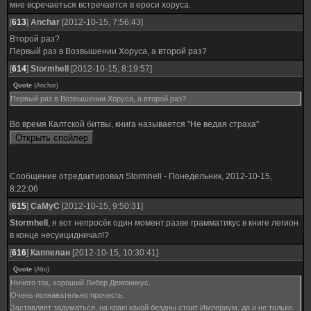
мне всречаеться встречается в ереси хоруса.
[
613
]
Anchar
[2012-10-15, 7:56:43]
Второй раз?
Первый раз в Возвышении Хоруса, а второй раз?
[
614
]
Stormhell
[2012-10-15, 8:19:57]
Quote
(
Anchar
)
Первый раз в Возвышении Хоруса, а второй раз?
Во время Калтской битвы, книга называется "Не ведая страха"
Сообщение отредактировал
Stormhell
-
Понедельник, 2012-10-15,
8:22:06
[
615
]
CaMyC
[2012-10-15, 9:50:31]
Stormhell
, я вот непросёк один момент.разве грамматикус в книге легион
в конце несуицидничал!?
[
616
]
Каппелан
[2012-10-15, 10:30:41]
Quote
(
Alto
)
Ничего так, хороший Либер Демоникус.
Очень познавательно прочесть.
Заставляет задуматься, на краю какой бездны стоит Империум, да и не только