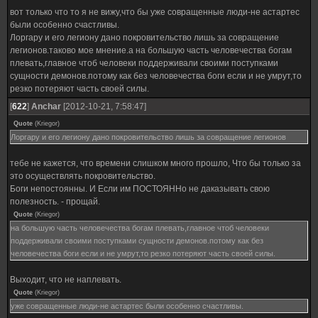
вот только что то я не вижу,что бы уже совращенные люди-не астартес
были особенно счастливы.
Лоргару и его легиону дано покровительство лишь за совращение
легионов.таково мое мнение.а на большую часть человечества богам
плевать,главное чтоб человеки поддерживали своими поступками
сущности демонов.потому как без человечества боги если и не умрут,то
резко потеряют часть своей силы.
[
622
]
Anchar
[2012-10-21, 7:58:47]
Quote
(
Kriegor
)
Лоргару и его легиону дано покровительство лишь за совращение легионов
тебе не кажется, что времени слишком много прошло, Что бы только за
это осуществлять покровительство.
Боги непостоянны. И Если им ПОСТОЯННо не даказывать свою
полезность. - прощай.
Quote
(
Kriegor
)
на большую часть человечества богам плевать,главное чтоб человеки
поддерживали своими поступками сущности демонов.потому как без
человечества боги если и не умрут,то резко потеряют часть своей силы.
Выходит, что не наплевать.
Quote
(
Kriegor
)
уже совращенные люди-не астартес были особенно счастливы.