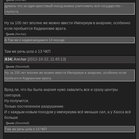
Quote
(
Anchar
)
думать что за один крестовый поход можно уничтожить всё государство -
глупость
Ну за 100 лет вполне же можно ввести Империум в анархию, особенно
если пробьются Кадианские врата.
Quote
(
Anchar
)
А Так же о надвигающимся 14 походе.
Там же речь шла о 13 ЧКП
[
634
]
Anchar
[2012-10-22, 11:45:13]
Quote
(
Stormhell
)
Ну за 100 лет вполне же можно ввести Империум в анархию, особенно если
пробьются Кадианские врата.
Вряд ли, что бы была анрхия нужо завалить все и сразу центры
секторов.
Ну получится.
Только постепенное разрушение.
И с каждым новым походом у империума всё меньше сил, а у Хаоса всё
больше
Quote
(
Stormhell
)
Там же речь шла о 13 ЧКП