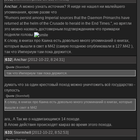
Anchar
, А можно узнать источник? Я нигде не нашел ни малейшего
упоминания, кроме разве что
"Rumors persist among Imperial sources that the Daemon Primarchs have
returned at the helm of the Crusade to herald in the End Times.", но врятли
это можно назвать достоверным подтверждением что примархи
подняли головы
К слову, в книгах про Каина есть довольно много упоминаний о книгах,
которые вышли в свет в М42 (самую позднюю опубликовали в 127.M42 ),
так что Империум там пока держится.
[
632
]
Anchar
[2012-10-22, 8:24:31]
Quote
(
Stormhell
)
, так что Империум там пока держится.
думать что за один крестовый поход можно уничтожить всё государство -
глупость
Quote
(
Stormhell
)
К слову, в книгах про Каина есть довольно много упоминаний о книгах, которые
вышли в свет в М42
ага,. А Так же о надвигающимся 14 походе.
В Апоке действия происходят какраз во время этого похода.
[
633
]
Stormhell
[2012-10-22, 8:52:53]