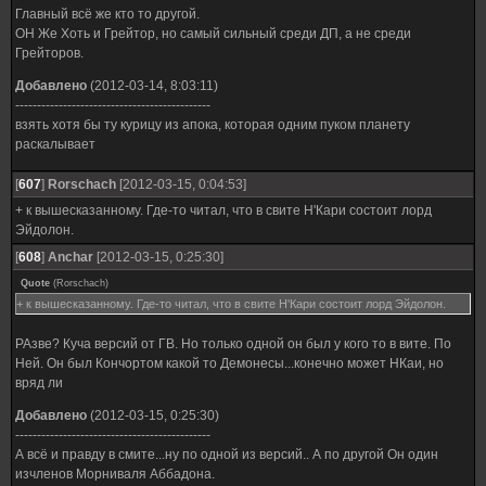
Главный всё же кто то другой.
ОН Же Хоть и Грейтор, но самый сильный среди ДП, а не среди
Грейторов.
Добавлено
(2012-03-14, 8:03:11)
---------------------------------------------
взять хотя бы ту курицу из апока, которая одним пуком планету
раскалывает
[
607
]
Rorschach
[2012-03-15, 0:04:53]
+ к вышесказанному. Где-то читал, что в свите Н'Кари состоит лорд
Эйдолон.
[
608
]
Anchar
[2012-03-15, 0:25:30]
Quote
(
Rorschach
)
+ к вышесказанному. Где-то читал, что в свите Н'Кари состоит лорд Эйдолон.
РАзве? Куча версий от ГВ. Но только одной он был у кого то в вите. По
Ней. Он был Кончортом какой то Демонесы...конечно может НКаи, но
вряд ли
Добавлено
(2012-03-15, 0:25:30)
---------------------------------------------
А всё и правду в смите...ну по одной из версий.. А по другой Он один
изчленов Морниваля Аббадона.