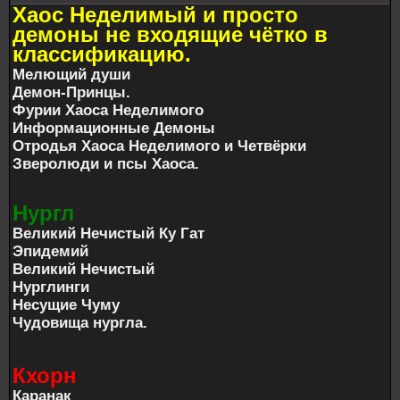
Хаос Неделимый и просто
демоны не входящие чётко в
классификацию.
Мелющий души
Демон-Принцы.
Фурии Хаоса Неделимого
Информационные Демоны
Отродья Хаоса Неделимого и Четвёрки
Зверолюди и псы Хаоса.
Нургл
Великий Нечистый Ку Гат
Эпидемий
Великий Нечистый
Нурглинги
Несущие Чуму
Чудовища нургла.
Кхорн
Каранак