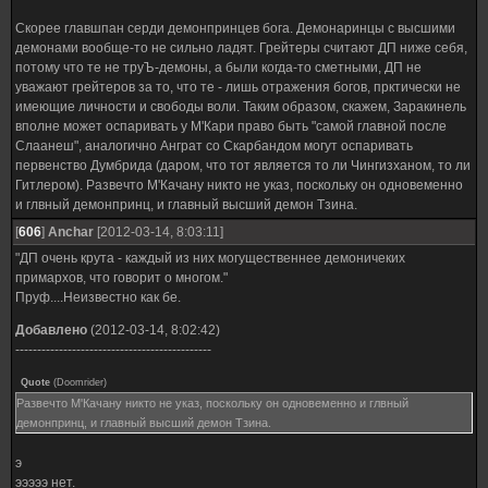
Скорее главшпан серди демонпринцев бога. Демонаринцы с высшими
демонами вообще-то не сильно ладят. Грейтеры считают ДП ниже себя,
потому что те не труЪ-демоны, а были когда-то сметными, ДП не
уважают грейтеров за то, что те - лишь отражения богов, прктически не
имеющие личности и свободы воли. Таким образом, скажем, Заракинель
вполне может оспаривать у М'Кари право быть "самой главной после
Слаанеш", аналогично Анграт со Скарбандом могут оспаривать
первенство Думбрида (даром, что тот является то ли Чингизханом, то ли
Гитлером). Развечто М'Качану никто не указ, поскольку он одновеменно
и глвный демонпринц, и главный высший демон Тзина.
[
606
]
Anchar
[2012-03-14, 8:03:11]
"ДП очень крута - каждый из них могущественнее демоничеких
примархов, что говорит о многом."
Пруф....Неизвестно как бе.
Добавлено
(2012-03-14, 8:02:42)
---------------------------------------------
Quote
(
Doomrider
)
Развечто М'Качану никто не указ, поскольку он одновеменно и глвный
демонпринц, и главный высший демон Тзина.
э
эээээ нет.