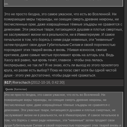
он.
Это не просто бездна, это самое ужасное, что есть во Вселенной. Ни
пожирающие миры тираниды, ни сеющие смерть древние некроны, ни
бесчисленные орки, даже извращённые тёмные эльдары не сравнятся с
демонами. Эти ужасные твари, питающиеся душами и плотью смертных,
не заслуживают жизни ни в реальности, ни в Имматериуме. И самое
печальное в том, что борясь с ними ради невинных, эти "невинные"
затем продают свои души Губительным Силам и своей порочностью
порождают этих тварей вновь и вновь. Убивая ксеносов, сжигая
еретиков, даже самые чистые проливают кровь на алтарь зла. Ведь
Хаосу всё равно, чья кровь течёт, главное - чтобы она лилась
беспрерывно, не так ли? Я не знаю, есть ли выход из этого проклятого
круга, но разве есть выбор? Пока не погас свет хотя бы одной чистой
души - этого уже достаточно, чтобы ради неё сражаться.
[
617
]
Rorschach
[2012-10-16, 0:42:30]
Quote
(
Каппелан
)
Это не просто бездна, это самое ужасное, что есть во Вселенной. Ни
пожирающие миры тираниды, ни сеющие смерть древние некроны, ни
бесчисленные орки, даже извращённые тёмные эльдары не сравнятся с
демонами. Эти ужасные твари, питающиеся душами и плотью смертных, не
заслуживают жизни ни в реальности, ни в Имматериуме. И самое печальное в
том, что борясь с ними ради невинных, эти "невинные" затем продают свои
души Губительным Силам и своей порочностью порождают этих тварей вновь и