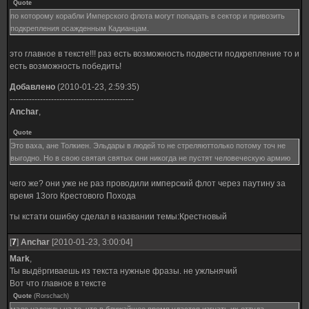
Quote
по которому корабли Имперского флота могут попадать в сектор и привозить
подкрепления осажденным Кадианцам.
это главное в тексте!!! раз есть возможность подвести подкрепление то и
есть возможность победить!
Добавлено
(2010-01-23, 2:59:35)
---------------------------------------------
Anchar
,
Quote
Это ваха, ане Толкиен. Эльдары в людей то не стреляюттолько потому точ не
выгодно. Но в свою святая святых они никогда не пустят человеческую армию
чего же? они уже не раз проводили имперский флот через паутину за
время 13ого Крестового Похода
ты кстати ошибку сделал в названии темы:Крестновый
[
7
]
Anchar
[2010-01-23, 3:00:04]
Mark
,
Ты выдёргиваешь из текста нужные фразы. не ужльнячий
Вот что главное в тексте
Quote
(
Rorschach
)