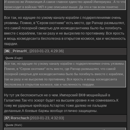
И конесно же Инквизиция.А самое главное единство армий Империума . А то что
происходит в войсках ЧКП я уже описывал выше. Да это и так всем понятно
Все так, но идущие по узкому каналу корабли с подкреплениями очень
уязвимы. Помню, в "Сером охотнике" есть место, где Рагнар размышлял,
что самой позорной смертью для космодесантника было бы погибнуть
вместе с кораблем, так ни разу и не высрелив по противнику. Вся ярость
и мощь космодесанта бесполезна в открытом космосе, как и численность
гвардии.
[
36
]
_PrimarH_
[2010-01-23, 4:29:36]
Quote
(
Eagle
)
Все так, но идущие по узкому каналу корабли с подкреплениями очень уязвимы.
Помню, в "Сером охотнике" есть место, где Рагнар размышлял, что самой
позорной смертью для космодесантника было бы погибнуть вместе с кораблем,
так ни разу и не высрелив по противнику. Вся ярость и мощь космодесанта
бесполезна в открытом космосе, как и численность гвардии.
Ну тут уж беспокоиться не о чем. Имперский ВКФ мощнейшый в
Галактике.Так что эскорт будет на высшем уровне я не сомневаюсь.К
тому же ударные крейсера Астартес тоже далеко не пальцем
деланные.А боевые баржы вообще отлично защищены.
[
37
]
Rorschach
[2010-01-23, 4:32:03]
Quote
(
Mark
)