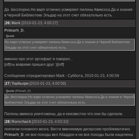
Да .бесспорно.Но варп отлично усмиряют пилоны Квиксоса.Да и знания
в Черной Библиотеке Эльдар на этот счет обязательно есть.
[
26
]
Mark
[2010-01-23, 4:00:27]
Primarh_D
,
Quote
Но варп отлично усмиряют пилоны Квиксоса.Да и знания в Черной Библиотеке
Эльдар на этот счет обязательно есть.
именно про этот артефакт я говорил...
[off]ты вовремя пришел друг :)[/off]
Сообщение отредактировал
Mark
-
Суббота, 2010-01-23, 4:00:59
[
27
]
Торбьорн
[2010-01-23, 4:00:58]
Quote
(
Primarh_D
)
Да .бесспорно.Но варп отлично усмиряют пилоны Квиксоса.Да и знания в Черной
Библиотеке Эльдар на этот счет обязательно есть.
Пилоны квикоса уничтожены, да и неизвестно что они бы сделали.
[
28
]
Rorschach
[2010-01-23, 4:03:32]
лоялизм головного мозга. Вести вменяемую дискуссию проблематично.
Primarh_D
, не все походы вел Абаддон и не все походы были нацелены