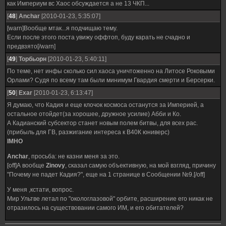
как Империум вс Хаос обсуждается а не 13 ЧКП...
[
48
]
Anchar
[2010-01-23, 5:35:07]
[warn]Вообще мтак...я подчищаю тему.
Если после этого поста увижу оффтоп, буду карать не счадно и
предвзято[/warn]
[
49
]
Торбьорн
[2010-01-23, 5:40:11]
По теме, нет инфы сколько сил хаоса уничтоженно на Литосе Роковыми
Орлами? Судя по всему там были минимум Гвардия смерти и Берсерки.
[
50
]
Exar
[2010-01-23, 6:13:47]
Я думаю, что Кадия и еще клочок космоса останутся за Империей, а
остальное отойдет(за хорошее, дружное усилие) Абби и Ко.
А Кадианский субсектор станет новым полем битвы, для всех рас.
(прибыль для ГВ, разжигание интереса к В40К юниверс)
IMHO
Anchar
, просьба: не казни меня за это.
[off]А вообще
Zinovy
, сказал самую объективную, на мой взгляд, причину
"Почему не падет Кадия?", еще на 1 странице в Сообщении №9.[/off]
У меня ,кстати, вопрос.
Мир Ультве летал по "окологлазовой" орбите, расширение его никак не
отразилось на существовании самого ИМ, и его обитателей?