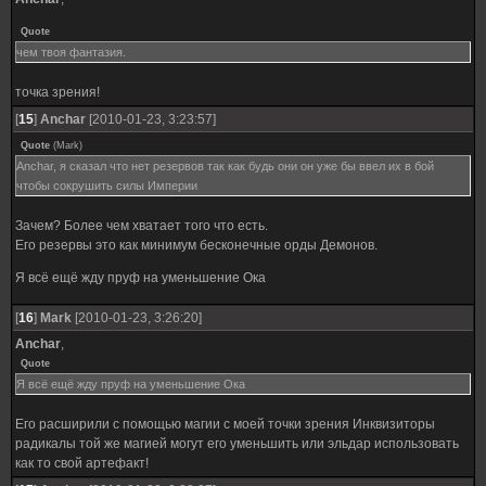
Quote
чем твоя фантазия.
точка зрения!
[
15
]
Anchar
[2010-01-23, 3:23:57]
Quote
(
Mark
)
Anchar, я сказал что нет резервов так как будь они он уже бы ввел их в бой
чтобы сокрушить силы Империи
Зачем? Более чем хватает того что есть.
Его резервы это как минимум бесконечные орды Демонов.
Я всё ещё жду пруф на уменьшение Ока
[
16
]
Mark
[2010-01-23, 3:26:20]
Anchar
,
Quote
Я всё ещё жду пруф на уменьшение Ока
Его расширили с помощью магии с моей точки зрения Инквизиторы
радикалы той же магией могут его уменьшить или эльдар использовать
как то свой артефакт!