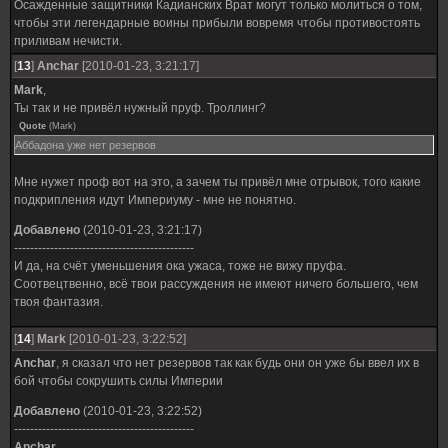
Осажденные защитники Кадианских Врат могут только молиться о том,
чтобы эти легендарные воины прибыли вовремя чтобы противостоять
приливам нечисти.
[
13
]
Anchar
[2010-01-23, 3:21:17]
Mark
,
Ты так и не привёл нужный пруф. Троллинг?
Quote
(
Mark
)
Аббадона уже нет резервов
Мне нужет проф вот на это, а зачем ты привёл мне отрывок, того какие
подкрипления идут Империуму - мне не понятно.
Добавлено
(2010-01-23, 3:21:17)
---------------------------------------------
И да, на счёт уменьшения ока ужаса, тоже не вижу пруфа.
Соотвецтвенно, всё твои рассуждения не имеют ничего большего, чем
твоя фантазия.
[
14
]
Mark
[2010-01-23, 3:22:52]
Anchar
, я сказал что нет резервов так как будь они он уже бы ввел их в
бой чтобы сокрушить силы Империи
Добавлено
(2010-01-23, 3:22:52)
---------------------------------------------
Anchar
,