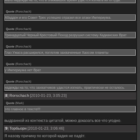
мало надежды на то, что в ближайшее время удастся изгнать их оттуда.
Quote
(
Rorschach
)
Абаддон и его Совет Трех успешно отразил все атаки Империума.
Quote
(
Rorschach
)
Тринадцатый Черный Крестовый Поход разрушил систему Кадианских Врат
Quote
(
Rorschach
)
Глаз Ужаса расширился, поглотив захваченные Хаосом планеты
Quote
(
Rorschach
)
у Империума нет Врат
Quote
(
Rorschach
)
надежды на то, что захватчиков удастся изгнать, практически не осталось.
[
8
]
Rorschach
[2010-01-23, 3:05:23]
Quote
(
Mark
)
это главное в тексте!!!
выдранной из контекста цитатой, можно доказать все что угодно.
[
9
]
Торбьорн
[2010-01-23, 3:06:46]
Я назову причину по которой кадия не падёт.