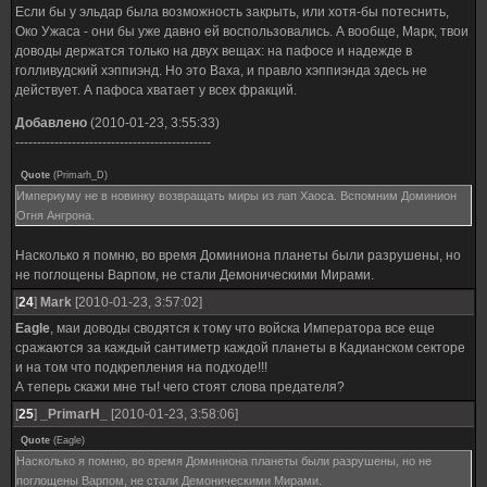
Если бы у эльдар была возможность закрыть, или хотя-бы потеснить,
Око Ужаса - они бы уже давно ей воспользовались. А вообще, Марк, твои
доводы держатся только на двух вещах: на пафосе и надежде в
голливудский хэппиэнд. Но это Ваха, и правло хэппиэнда здесь не
действует. А пафоса хватает у всех фракций.
Добавлено
(2010-01-23, 3:55:33)
---------------------------------------------
Quote
(
Primarh_D
)
Империуму не в новинку возвращать миры из лап Хаоса. Вспомним Доминион
Огня Ангрона.
Насколько я помню, во время Доминиона планеты были разрушены, но
не поглощены Варпом, не стали Демоническими Мирами.
[
24
]
Mark
[2010-01-23, 3:57:02]
Eagle
, маи доводы сводятся к тому что войска Императора все еще
сражаются за каждый сантиметр каждой планеты в Кадианском секторе
и на том что подкрепления на подходе!!!
А теперь скажи мне ты! чего стоят слова предателя?
[
25
]
_PrimarH_
[2010-01-23, 3:58:06]
Quote
(
Eagle
)
Насколько я помню, во время Доминиона планеты были разрушены, но не
поглощены Варпом, не стали Демоническими Мирами.