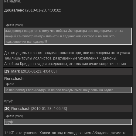
на кадию.
Добавлено
(2010-01-23, 4:03:32)
---------------------------------------------
Quote
(
Mark
)
маи доводы сводятся к тому что войска Императора все еще сражаются за
каждый сантиметр каждой планеты в Кадианском секторе и на том что
подкрепления на подходе!!!
Да нету целых планет в кадианском секторе, они поглощены оком ужаса.
Там лишь трупы лоялистов, разрушенные укрепления и демоны.
А войска Крида на кадии разделены, это мелкие очаги сопротивления.
[
29
]
Mark
[2010-01-23, 4:04:03]
Rorschach
,
Quote
не все походы вел Абаддон и не все походы были нацелены на кадию.
пруф!
[
30
]
Rorschach
[2010-01-23, 4:05:43]
Quote
(
Mark
)
пруф!
1 ЧКП. отступление Хаоситов под командованием Абаддона, зачистка