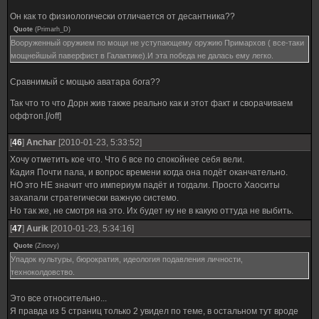
Он как то физиологически отличается от десантника??
Quote
(
Primarh_D
)
Вооруженный оружием по мощи не уступающему оружию Примархов ( все-таки
мощнейшый паверфист в Галактике).И эта победа не далась ему легко.
Сравнимый с мощью аватара бога??
Так что то что Дорн жив также реально как и этот факт и сворачиваем
оффтоп.[/off]
[
46
]
Anchar
[2010-01-23, 5:33:52]
Хочу отметить кое что. Что б все по спокойнее себя вели.
Кадия Почти пала, и вопрос времени когда она подёт оканчательно.
НО это НЕ значит что империум падёт и тогдали. Просто Хаоситы
захапали стратегически важную системо.
Но так же, не смотря на это. Их будет ну не в какую оттуда не выбить.
[
47
]
Aurik
[2010-01-23, 5:34:16]
Quote
(
Zinovy
)
Упадок культуры, бюрократия, идеология подавления личности,
техноколдовство.
Это все относительно...
Я правда из 5 страниц только 2 увидел по теме, в остальном тут вроде