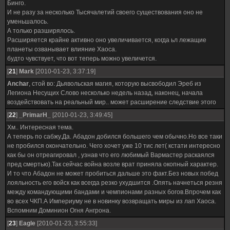
Бинго.
И не разу за несколько Тысячалетий своего существования оно не
уменьшалось.
А только разширялось.
Расширяется крайне активно оно увеличивается, когда ьл лежащие
планеты озванывает влияние Хаоса.
будто чувствует, что вот теперь можно увеличется.
[
21
]
Mark
[2010-01-23, 3:37:19]
Anchar
, стой во: Дьявольская магия, которую высвободил Эреб из
Легиона Несущих Слово несколько недель назад, наконец, начала
воздействовать на реальный мир.. может расширение следствие этого
[
22
]
_PrimarH_
[2010-01-23, 3:49:45]
Хм.. Интересная тема.
А теперь по сабжу.Да. Абадон добился большего чем обычно.Но все таки
не пробился окончательно. Чего хочет уже 10 тис лет( кстати интересно
как бы он отреагировал , узнав что его любимый Вармастер раскаялся
пред смертью).Так сейчас война возле врат приняла окопный характер.
И то что Абадон не может пробиться дальше это факт.Без новых побед
лояльность его войск как всегда резко ухудшится .Опять начнеться резня
между командующими бандами и чемпионами разных богов.Впрочем как
во всех ЧКП.А Империуму не в новинку возвращать миры из лап Хаоса.
Вспомним Доминион Огня Ангрона.
[
23
]
Eagle
[2010-01-23, 3:55:33]