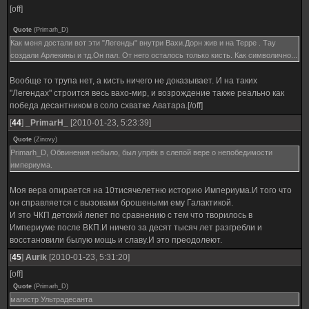
[off]
Quote
(
Primarh_D
)
Как меня достали вот эти "Легенды" внутри Вахи.Дорн жив и на Терре . Тау
создали Арлекины и тд.Он пал. От него осталось только кисть. Как символично...
Вообще то трупа нет, а кисть ничего не доказывает. И на таких
"Легендах" строится весь вахо-мир, и возрождение также реально как
победа десантником в соло схватке Аватара.[/off]
[
44
]
_PrimarH_
[2010-01-23, 5:23:39]
Quote
(
Zinovy
)
Primarh_D, Обвинения небыло, был упрёк в слепой вере о непобедимости
империума.
Моя вера опирается на 10тисячелетню историю Империума.И того что
он справляется с вызовами брошеными ему Галактикой.
И это ЧКП детский лепет по сравнению с тем что творилось в
Империуме после ВКП.И ничего за десят тысяч лет разгребли и
восстановили былую мощь и славу.И это преодолеют.
[
45
]
Aurik
[2010-01-23, 5:31:20]
[off]
Quote
(
Primarh_D
)
магистр Ультрадесанта