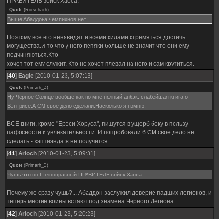
ПРАВИТЕЛЬ войск Хаоса.
Quote
(
Rorschach
)
Выше Абаддона чемпионов нет.
Поэтому все его ненавидят и всеми силами стремяться достичь
могущества.И то что у него пепяки больше не значит что они ему
подчиняються.Кто
хочет тот ему служит. Кто не хочет плевал на него и сам крутиться.
[
40
]
Eagle
[2010-01-23, 5:07:13]
Quote
(
Primarh_D
)
Ну Черное Солнце вообще как по мне полный анбэк. слабейшая книга о
Вэнтрисе.А СМ свое дело сделали.Насколько я помню.
ВСЕ книги, кроме "Ереси Хоруса", пишутся в ущерб беку в пользу
пафосности и увлекательности. И попробовали б СМ свое дело не
сделать - хэппиэнда ж не получится.
[
41
]
Ariоch
[2010-01-23, 5:09:31]
Quote
(
Primarh_D
)
Чушь что он Полноправный ПРАВИТЕЛЬ войск Хаоса.
Почему же сразу чушь?... Абаддон заслужил доверие падших легионов, и
теперь многие воины встают под знамена Черного Легиона.
[
42
]
Ariоch
[2010-01-23, 5:20:23]