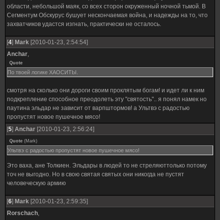
области, небольшой маяк, со всех сторон окруженный ночной тьмой. В
Сегментум Обскурус бушует нескончаемая война, и надежды на то, что
захватчиков удастся изгнать, практически не осталось.
[
4
]
Mark
[2010-01-23, 2:54:54]
Anchar
,
Quote
По твоей логике ХАОСИТЫ.
смотря на сколько они дороги своим проклятым богам! и идет ли к ним
подкрепление способное преодолеть эту "святость".. я понял намек но
паутина эльдар не зависит от варпштормов! а Ультвэ с радостью
пропустят новое пушечное мясо!
[
5
]
Anchar
[2010-01-23, 2:56:24]
Quote
(
Mark
)
Ультвэ с радостью пропустят новое пушечное мясо!
Это ваха, ане Толкиен. Эльдары в людей то не стреляюттолько потому
точ не выгодно. Но в свою святая святых они никогда не пустят
человеческую армию
[
6
]
Mark
[2010-01-23, 2:59:35]
Rorschach
,