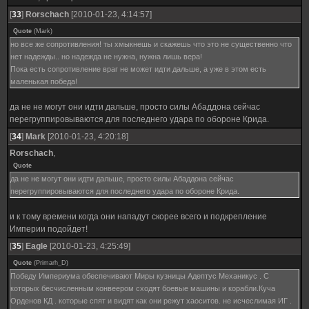
[
33
]
Rorschach
[2010-01-23, 4:14:57]
Quote
(
Mark
)
но все же сопротивления! ты хмыкнешь и скажешь что это не существенно что
нет надежды.. но надежда не нужна, нужна лишь вера!
Пока есть сопротивление враг не может идти дальше, а уже в этом есть
маленькая победа!
да не не могут они идти дальше, просто силы Абаддона сейчас
перегруппировываются для последнего удара по обороне Крида.
[
34
]
Mark
[2010-01-23, 4:20:18]
Rorschach
,
Quote
да не не могут они идти дальше, просто силы Абаддона сейчас
перегруппировываются для последнего удара по обороне Крида.
и к тому времени когда они нападут скорее всего и подкрепление
Империи подойдет!
[
35
]
Eagle
[2010-01-23, 4:25:49]
Quote
(
Primarh_D
)
Победу Империума обеспечивают Миры кузницы Адептус Механикус . С
которых бесчисленным конвеером сходят боевые машины и корабли.Куча
Орденов КД . которые спят и видят как они режут хаоситов. не исчеслимая ИГ .