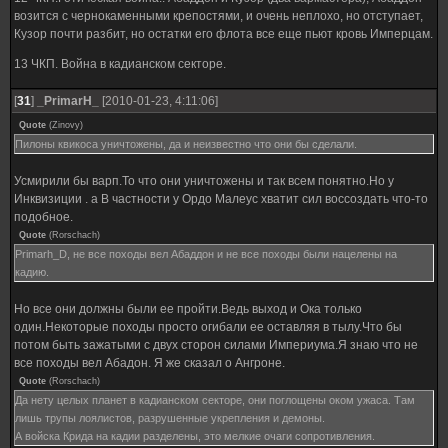
возится с чернокаменными крепостями, и очень неплохо, но отступает,
Кузор почти разбит, но остатки его флота все еще пьют кровь Имперцам.
13 ЧКП. Война в кадианском секторе.
[
31
]
_PrimarH_
[2010-01-23, 4:11:06]
Quote
(
Zinovy
)
Пилоны квикоса уничтожены, да и неизвестно что они бы сделали.
Усмирили бы варп.То что они уничтожены и так всем понятно.Но у
Инквизиции . а В частности у Ордо Малеус хватит сил воссоздать что-то
подобное.
Quote
(
Rorschach
)
Primarh_D, не все походы вел Абаддон и не все походы были нацелены на
кадию.
Но все они должны были ее пройти.Ведь выход и Ока только
один.Некоторые походы просто огибали ее оставляя в тылу.Что бы
потом быть зажатыми с двух сторон силами Империума.Я знаю что не
все походы вел Абадон. Я же сказал о Ангроне.
Quote
(
Rorschach
)
Да нету целых планет в кадианском секторе, они поглощены оком ужаса. Там
лишь трупы лоялистов, разрушенные укрепления и демоны.
А войска Крида на кадии разделены, это мелкие очаги сопротивления.