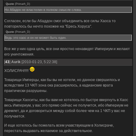
Quote
(
Primarh_D
)
Но Абадон не властелин в полном смысле слова.
Согласен, если бы Абаддон смог объединить все силы Хаоса то
повторилось бы нечто похожее на "Ересь Хоруса".
Quote
(
Primarh_D
)
Ведь это хаос и он не может быть един.
Все же у них одна цель, все они яростно ненавидят Империум и желают
его уничтожения.
[
43
]
Aurik
[2010-01-23, 5:22:38]
ХОЛИСРАЧ!!!!!
Товарищи Имперцы, как бы вы не хотели, но данное свершилось и
вследствии 13 ЧКП зона ока расширилось, а кадианские врата
практически разрушены.
Товарищи Хаоситы, как бы вам не хотелось по быстре ввергнуть в Хаос
весь Империум, у вас это прямо сейчас не получится, ибо Империум не
дремлет, да и договориться между собой более чем на 1 ЧКП у вас не
получается.
И еще хотелось бы пожелать всем учавствующем в Холисраче,
перестать выдавать желаемое за действительное.