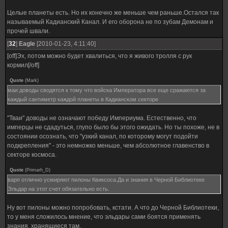
Целые планеты есть. Но их конечно же меньше чем раньше.Остался так
называемый Кадианский Канал. И его оборона не по зубам Демонам и
прочей швали.
[
32
]
Eagle
[2010-01-23, 4:11:40]
[off]Эх, потом можно будет хвалиться, что я живого тролля с рук
кормил[/off]
Quote
(
Mark
)
маи доводы сводятся к тому что войска Императора все еще сражаются за
каждый сантиметр каждой планеты в Кадианском секторе
"Тваи" доводы не означают победу Империума. Естественно, что
имперцы не сдадуться, глупо было бы этого ожидать. Но ты похоже, не в
состоянии осознать, что "узкий канал, по которому могут подойти
подкрепления" - это немножко меньше, чем абсолютное главенство в
секторе космоса.
Quote
(
Primarh_D
)
варп отлично усмиряют пилоны Квиксоса.Да и знания в Черной Библиотеке
Эльдар на этот счет обязательно есть.
Ну вот пилоны можно попробовать, кстати. А что до Черной Библиотеки,
то у меня сложилось мнение, что эльдары сами боятся применять
знания, хранящиеся там.