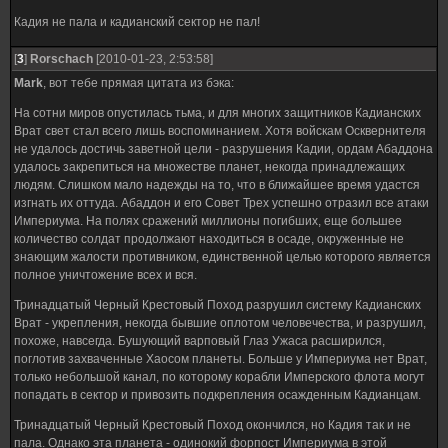
Кадия не пала и кадианский сектор не пал!
[
3
]
Rorschach
[2010-01-23, 2:53:58]
Mark
, вот тебе прямая цитата из бэка:
На сотни миров опустилась тьма, и для многих защитников Кадианских
Врат свет стал всего лишь воспоминанием. Хотя войскам Осквернителя
не удалось достичь заветной цели - разрушения Кадии, ордам Абаддона
удалось закрепиться на множестве планет, некогда принадлежащих
людям. Слишком мало надежды на то, что в ближайшее время удастся
изгнать их оттуда. Абаддон и его Совет Трех успешно отразил все атаки
Империума. На полях сражений миллионы погибших, еще большее
количество солдат продолжают находиться в осаде, окруженные не
знающим жалости противником, единственной целью которого является
полное уничтожение всех и вся.
Тринадцатый Черный Крестовый Поход разрушил систему Кадианских
Врат - укрепления, некогда бывшие оплотом человечества, и разрушил,
похоже, навсегда. Бушующий варповый Глаз Ужаса расширился,
поглотив захваченные Хаосом планеты. Больше у Империума нет Врат,
только небольшой канал, по которому корабли Имперского флота могут
попадать в сектор и привозить подкрепления осажденным Кадианцам.
Тринадцатый Черный Крестовый Поход окончился, но Кадия так и не
пала. Однако эта планета - одинокий форпост Империума в этой