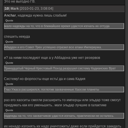
Это не выгодно ГВ.
[
10
]
Mark
[2010-01-23, 3:08:04]
Anchar
, надежда нужна лишь слабым!
Quote
мало надежды на то, что в ближайшее время удастся изгнать их оттуда
спешить некуда
Quote
Абаддон и его Совет Трех успешно отразил все атаки Империума.
и? за ними последуют еще а у Аббадона уже нет резервов
Quote
Тринадцатый Черный Крестовый Поход разрушил систему Кадианских Врат
Систему! но форпосты еще есть! да и сама Кадия
Quote
Глаз Ужаса расширился, поглотив захваченные Хаосом планеты
раз его хаоситы смогли расширить то имперцы или эльдар тоже смогут
придумать как его уменьшить.. маги эльдар лучшие в галактике
Quote
надежды на то, что захватчиков удастся изгнать, практически не осталось.
их ненадо изгонять их надо уничтожить! даже если прийдется закидать