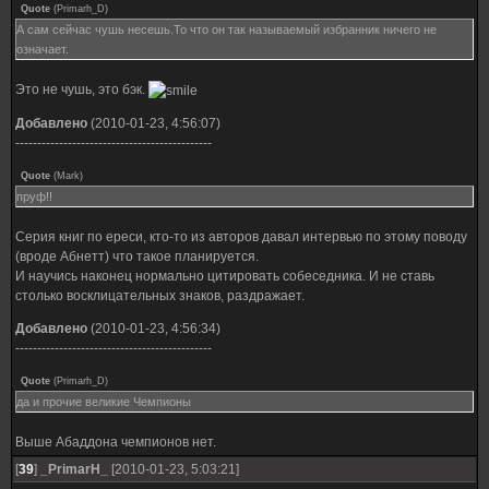
Quote
(
Primarh_D
)
А сам сейчас чушь несешь.То что он так называемый избранник ничего не
означает.
Это не чушь, это бэк.
Добавлено
(2010-01-23, 4:56:07)
---------------------------------------------
Quote
(
Mark
)
пруф!!
Серия книг по ереси, кто-то из авторов давал интервью по этому поводу
(вроде Абнетт) что такое планируется.
И научись наконец нормально цитировать собеседника. И не ставь
столько восклицательных знаков, раздражает.
Добавлено
(2010-01-23, 4:56:34)
---------------------------------------------
Quote
(
Primarh_D
)
да и прочие великие Чемпионы
Выше Абаддона чемпионов нет.
[
39
]
_PrimarH_
[2010-01-23, 5:03:21]