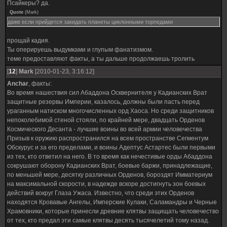
Псайкеры? да.
Quote
(
Mark
)
даже если прийдется закидать планеты циклонными торпедами
прощай кадия.
Ты оперируешь выдумками и глупым фанатизмом.
теме предоставляют факты, а ты дальше продолжаешь тролить
[
12
]
Mark
[2010-01-23, 3:16:12]
Anchar
, факты:
Во время нашествия сил Абаддона Осквернителя у Кадианских Врат
защитные резервы Империи, казалось, должны были пасть перед
ураганным натиском многочисленных орд Хаоса. Но среди защитников
непоколебимой стеной стояли, по крайней мере, двадцать Орденов
Космического Десанта - лучшие воины во всей армии человечества
Призыв к оружию распространился на всем пространстве Сегментум
Обскурус и за его пределами, и воины Адептус Астартес были первыми
из тех, кто ответил на него. В то время как нечестивые орды Абаддона
сокрушают оборону Кадианских Врат, боевые баржи, принадлежащие,
по меньшей мере, десятку различных Орденов, бороздят Имматериум
на максимальной скорости, в надежде вскоре достигнуть зон боевых
действий вокруг Глаза Ужаса. Известно, что среди этих Орденов
находятся Кровавые Ангелы, Имперские Кулаки, Саламандры и Черные
Храмовники, которые принесли древние клятвы защищать человечество
от тех, кто предал эти самые клятвы десять тысячелетий тому назад.