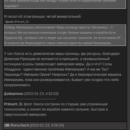
и к тому времени когда они нападут скорее всего и подкрепление Империи
подойдет!
Я писал об этом раньше, читай внимательней.
Quote
(
Primarh_D
)
Победу Империума обеспечивают Миры кузницы Адептус Механикус . С
которых бесчисленным конвеером сходят боевые машины и корабли.Куча
Орденов КД . которые спят и видят как они режут хаоситов. не исчеслимая ИГ .
И конесно же Инквизиция.А самое главное единство армий Империума .
У сил Хаоса есть демонически миры-кузницы, где ресурсы, благодаря
Демонам-Принцам не кончаются в принципе, а промышленный
потенциал в разы превосходит имперские миры. Да и что? Силы
Абаддона - единственная проблема Империума? А как же Тау?
Тираниды? Империи Орков? Некроны? Да и бюрократическая машина
Империума, пока они разворачиваются, бывает уже поздно что-либо
предпринемать.
Добавлено
(2010-01-23, 4:32:03)
---------------------------------------------
Primarh_D
, флот Хаоса построен по старым, уже утраченным
технологиям, а значит их корабли намного сильнее, быстрее и
смертоносней имперских.
[
38
]
Rorschach
[2010-01-23, 4:56:34]