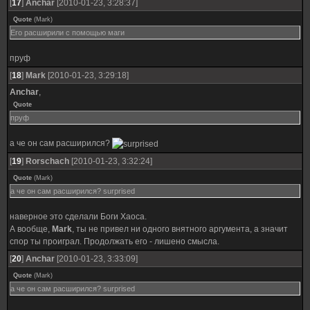
[
17
]
Anchar
[2010-01-23, 3:28:37]
Quote
(
Mark
)
Его расширили с помощью маги
пруф
[
18
]
Mark
[2010-01-23, 3:29:18]
Anchar
,
Quote
пруф
а че он сам расширился?
[
19
]
Rorschach
[2010-01-23, 3:32:24]
Quote
(
Mark
)
а че он сам расширился? surprised
наверное это сделали Боги Хаоса.
А вообще,
Mark
, ты не привел ни одного внятного аргумента, а значит
спор ты проиграл. Продолжать его - лишено смысла.
[
20
]
Anchar
[2010-01-23, 3:33:09]
Quote
(
Mark
)
а че он сам расширился? surprised