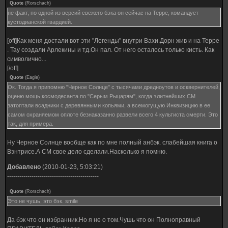
Quote
(
Rorschach
)
не факт, по одной из версий свежего бэка он сейчас на Терре, командует
кустодианской гвардией.
[off]Как меня достали вот эти "Легенды" внутри Вахи.Дорн жив и на Терре
. Тау создали Арлекины и тд.Он пал. От него осталось только кисть. Как
символично...
[/off]
Quote
(
Eagle
)
Ок. Тогда я припомню "Черное Солнце" с тысячами дредноутов и осквернителей,
оценю мощь космодесанта по "Серым Рыцарям", когда элитнейших СМ
затоптали всадники с деревянными копьями, а всемогущую Инквизицию в ее
самом охраняемом оплоте безнаказанно развели всего 4 культиста смерти. Это
так, для примера.
Ну Черное Солнце вообще как по мне полный анбэк. слабейшая книга о
Вэнтрисе.А СМ свое дело сделали.Насколько я помню.
Добавлено
(2010-01-23, 5:03:21)
---------------------------------------------
Quote
(
Rorschach
)
Это не чушь, это бэк. smile
Да бэк что он избранник.Но я не о том.Чушь что он Полноправный