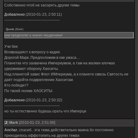
Собственно чтоб не засорять другие темы
Добавлено
(2010-01-23, 2:50:11)
---------------------------------------------
Quote
(
Mark
)
они предатели! а значит неудачники!
Учи бек
Возвращаяст к вопросу о кадии.
Дорогой Марк..Предположим в оке ужаса....
Планетка что захвачена Империумом, а там на жалких клочках
удерживают оборону Хаоситы.
Над планетой завис Флот ИМпериума, а к планете сквозь Святость не
даёт подойти подкрепление Хаоситам.
Кто победит?
По твоей логике ХАОСИТЫ.
Добавлено
(2010-01-23, 2:50:32)
---------------------------------------------
но ты естественно будешь орать что Имперци
[
2
]
Mark
[2010-01-23, 2:51:00]
Anchar
, спасиб.. эта тема действительно важна бо постоянно
приходилось оффотопить на других темах