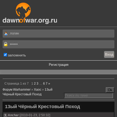
запомнить
Регистрация
.
Страница
1
из
7
1
2
3
…
6
7
»
Форум Warhammer
»
Хаос
»
13ый
Чёрный Крестовый Поход
13ый Чёрный Крестовый Поход
[
1
]
Anchar
[2010-01-23, 2:50:32]