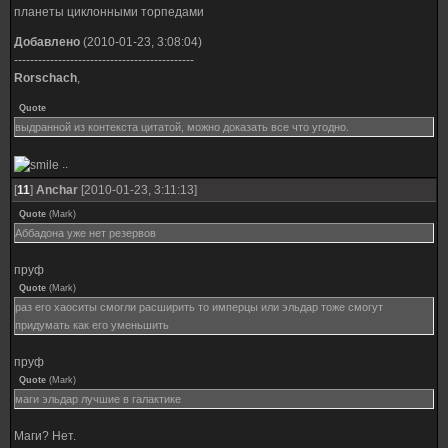
планеты циклонными торпедами
Добавлено
(2010-01-23, 3:08:04)
---------------------------------------------
Rorschach
,
Quote
выдранной из контекста цитатой, можно доказать все что угодно.
..
[
11
]
Anchar
[2010-01-23, 3:11:13]
Quote
(
Mark
)
Аббадона уже нет резервов
пруф
Quote
(
Mark
)
раз его хаоситы смогли расширить то имперцы или эльдар тоже смогут
придумать как его уменьшить
пруф
Quote
(
Mark
)
маги эльдар лучшие в галактике
Маги? Нет.