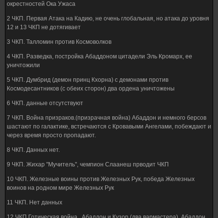
окрестностей Ока Ужаса
2 ЧКП. Первая Атака на Кадию, не очень глобальная, но атака до уровня
12 и 13 ЧКП не дотягивает
3 ЧКП. Талломин против Космоволков
4 ЧКП. Разведка, постройка Абаддоном цитадели Эль Кромарх, ее
уничтожили
5 ЧКП. Думбрид (демон принц Кхорна) с демонами против
Космодесантников (с обеих сторон) два ордена уничтожены
6 ЧКП. данные отсутствуют
7 ЧКП. Война призраков.(призрачная война) Абаддон и немного берсов
шастают по галактике, встречаются с Кровавыми Ангелами, побеждают и
через время просто пропадают.
8 ЧКП. Данных нет.
9 ЧКП. Жихар "Мучитель", чемпион Слаанеш прводит ЧКП
10 ЧКП. Железные воины против Железных Рук, победа Железных
воинов на родном мире Железных Рук
11 ЧКП. Нет данных
12 ЧКП.Готическая война.. Абаддон и Кузор (два вармастера), Абаддон