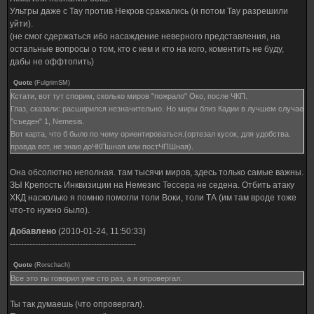
Ультры даже с Тау против Некров сражались (и потом Тау разрешили
уйти).
(не смог сдержаться ибо насаждение неверного представления, на
остальные вопросы о том, кто с кем и кто на кого, коментить не буду,
дабы не оффтопить)
Quote
(
FulgrimSM
)
Кстати, вот тут спорим, сколько миров "пожрало" Око, после ЧКП.
Глаз, сказали: расширился незначительно. Но миры близ Кадии в лучшем случае
"съеден" 1, Nemesis.
Вот карта, что б было по чему ориентироваться.(ортезал кусок, для удобства.
правда вот, не знаю доЧКПшная или постЧПШная).
Она обсолютно неполная. там тысячи миров, здесь только самые важны.
ЗЫ Крепость Инквизиции на Немезис Тессера не седена. Отбить атаку
ХКД насколько я помню помогли толи Воки, толи ТА (им там вроде тоже
что-то нужно было).
Добавлено
(2010-01-24, 11:50:33)
---------------------------------------------
Quote
(
Rorschach
)
Все это ты говорил уже сто раз, а я опровергал.
Ты так думаешь (что опровергал).