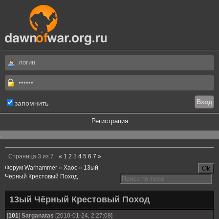
запомнить
Регистрация
.
Страница
3
из
7
«
1
2
3
4
5
6
7
»
Форум Warhammer
»
Хаос
»
13ый
Чёрный Крестовый Поход
13ый Чёрный Крестовый Поход
[
101
]
Sarganatas
[2010-01-24, 2:27:08]