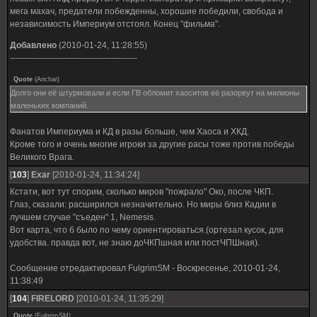
мега махач, предатели побежденны, хорошие победили, свобода и
независимость Империум отстоял. Конец "фильма".
Добавлено
(2010-01-24, 11:28:55)
---------------------------------------------
Quote
(
Anchar
)
Долго они её штурмовали и если ГВ обломит хаоситов её разорвут на милионы
маленьких компаний.
Фанатов Империума и КД в разы больше, чем Хаоса и ХКД.
Кроме того и очень многие игроки за другие расы тоже против победы
Великого Врага.
[
103
]
Exar
[2010-01-24, 11:34:24]
Кстати, вот тут спорим, сколько миров "пожрало" Око, после ЧКП.
Глаз, сказали: расширился незначительно. Но миры близ Кадии в
лучшем случае "съеден" 1, Nemesis.
Вот карта, что б было по чему ориентироваться.(ортезал кусок, для
удобства. правда вот, не знаю доЧКПшная или постЧПШная).
Сообщение отредактировал
FulgrimSM
-
Воскресенье, 2010-01-24,
11:38:49
[
104
]
FIRELORD
[2010-01-24, 11:35:29]
Quote
(
FulgrimSM
)