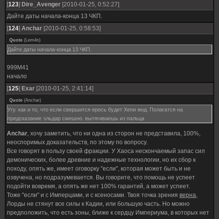
[
123
]
Dire_Avenger
[2010-01-25, 0:52:27]
Дайте даты начала-конца 13 ЧКП.
[
124
]
Anchar
[2010-01-25, 0:58:53]
Quote
(
Lem4n
)
Дайте даты начала-конца 13 ЧКП.
999M41
начало
[
125
]
Exar
[2010-01-25, 2:41:14]
Quote
(
Anchar
)
Угу. как и то, что если свершится ересь будет Хепи жнд. Полагатся на
предсказание эльдар смешно. вытягиваешь из пальца
Anchar
, хочу заметить, что ни одна из сторон не представила, 100%,
неоспоримых доказательств, по этому по вопросу.
Все говорят в пользу своей фракции. У Хаоса нескончаемый запас сил
демонических, более древние и надежные технологии, но их сбор к
походу, опять же, имеет оговорку "если", которая может быть и не
озвучена, но подразумевается. Вы говорите, что помощь не успеет
подойти вовремя, а опять же нет 100% гарантий, а может успеет.
Тоже "если" и с Имперцами, и с ксеносами. Твоя точка зрения
верна
,
Лорды не стянут все силы к Кадии, или большую часть. Но можно
предположить, что есть зоны, ближе к сердцу Империума, в которых нет