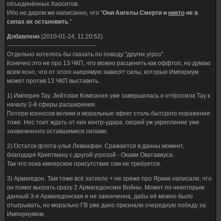
объединённых Хаоситов.
Ибо не даром же написанно, что "
Они Ангелы Смерти и
никто
не в
силах их остановить
."
Добавлено
(2010-01-24, 11:20:52)
---------------------------------------------
Отдельно хотелось бы сказать по поводу "других угроз".
Конечно это не про 13 ЧКП, что можно расценить как оффтоп, но думаю
всем ясно, что от этого напрямую зависят силы, которые Империум
может против 13 ЧКП выставить.
1) Империя Тау. Зейтская Компания уже завершилась и отбросила Тау к
началу 3-й сферы расширения.
Потери ксеносов велики и моральные эфект столь бытсрого поражения
тоже. Нес тоит ждать от них контр-удара, скорей уж укрепление уже
захваченного оставшимися силами.
2) Остаток флота-улья Левиафан. Сражается в данны момент,
благодаря Криптману с другой угрозой - Оками Окатавиуса.
Так что пока имперское присутствие там не требуется.
3) Армагедон. Там тоже всё затихло + не зряже про Ярика написали, что
он помог выграть сразу 2 Армагедонских Войны. Может по некоторым
данный 3-я Армагедонская и не законченна, дабы её можно было
отыгрывать, но морально ГВ уже дано признали очередную победу за
Империумом.