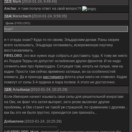
[
113
]
Mark
[2010-01-24, 9:49:44]
Anchar
, я таки получу ответ на свой вопрос?!!
[
114
]
Rorschach
[2010-01-24, 9:59:35]
Quote
(
FIRELORD
)
Куда?
я-т откуда знаю? Куда-то по своим, Эльдарским делам. Раны скорее
всего зализывать, Эльдрада оплакивать, искореженную паутину
восстанавливать.
FIRELORD
, это все нужно еще собрать и доставить туда. К тому же никто
из Лордов Терры не допустит ослабления других фронтов. И не надо
сочинять мне про Армагеддон. Ситуация там, ничуть не лучше, чем на
кадии. Просто там сейчас временно затишье, из-за особенностей
климата. Да и прихода
настоящего
флота-улья никто не отменял. Кадии
помогут от силы 3-4 ордена и пара полков. А этого не достаточно.
[
115
]
Альбакар
[2010-01-24, 10:25:29]
Если Империя начнет изымать свои силы для решительной конратаки
на Око, не факт что затея выгорит, зато резко выскочат другие
проблемы, и Око станет не такой уж страшной, по сравнению с другими...
как бы это ни было грустно, приходится сие признать...
Добавлено
(2010-01-24, 10:25:29)
---------------------------------------------