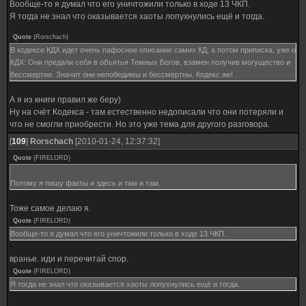
Вообще-то я думал что его уничтожили только в ходе 13 ЧКП.
Я тогда не знал что оказывается хаоты лопухнулись ещё и тогда.
Quote
(
Rorschach
)
В кодексе КДХ идет очень пафосное описание самих КД, а потом приписка, уже о
КДХ: Они предали себя в объятья Темных Богов, взамен получив могущество и
бессмертие. Значит они непобедимы и бессмертны. Кодекс же!
А я из книги правил же беру)
Ну на счёт Кодекса - там естественно недописали что они потеряли и
что не смогли приобрести. Но это уже тема для другого разговора.
[
109
]
Rorschach
[2010-01-24, 12:37:32]
Quote
(
FIRELORD
)
Потому я пишу факты и здесь и там и там.
Тоже самое делаю я.
Quote
(
FIRELORD
)
Вообще-то я думал что его уничтожили только в ходе 13 ЧКП.
вранье. иди и перечитай спор.
Quote
(
FIRELORD
)
Я тогда не знал что оказывается хаоты лопухнулись ещё и тогда.