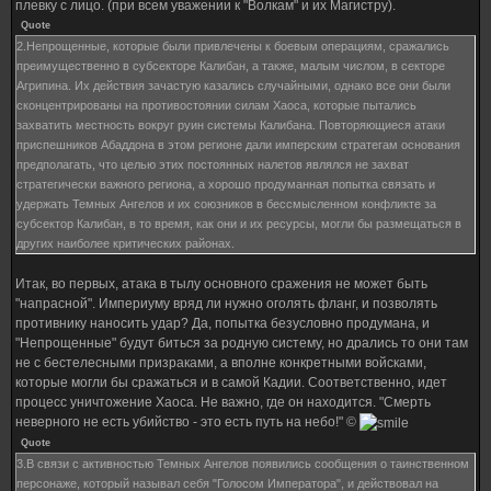
плевку с лицо. (при всем уважении к "Волкам" и их Магистру).
Quote
2.Непрощенные, которые были привлечены к боевым операциям, сражались
преимущественно в субсекторе Калибан, а также, малым числом, в секторе
Агрипина. Их действия зачастую казались случайными, однако все они были
сконцентрированы на противостоянии силам Хаоса, которые пытались
захватить местность вокруг руин системы Калибана. Повторяющиеся атаки
приспешников Абаддона в этом регионе дали имперским стратегам основания
предполагать, что целью этих постоянных налетов являлся не захват
стратегически важного региона, а хорошо продуманная попытка связать и
удержать Темных Ангелов и их союзников в бессмысленном конфликте за
субсектор Калибан, в то время, как они и их ресурсы, могли бы размещаться в
других наиболее критических районах.
Итак, во первых, атака в тылу основного сражения не может быть
"напрасной". Империуму вряд ли нужно оголять фланг, и позволять
противнику наносить удар? Да, попытка безусловно продумана, и
"Непрощенные" будут биться за родную систему, но дрались то они там
не с бестелесными призраками, а вполне конкретными войсками,
которые могли бы сражаться и в самой Кадии. Соответственно, идет
процесс уничтожение Хаоса. Не важно, где он находится. "Смерть
неверного не есть убийство - это есть путь на небо!" ©
Quote
3.В связи с активностью Темных Ангелов появились сообщения о таинственном
персонаже, который называл себя "Голосом Императора", и действовал на