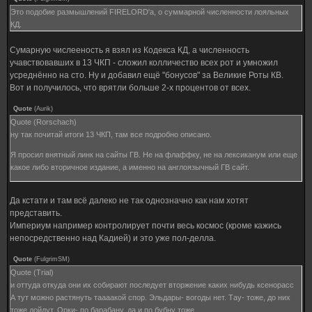
Это подобие размышлений FIRELORD'a, о суммарной численности лояльных
КД.
Сумарную числееность я взял из Кодекса КД, а численность
учавствовавших в 13 ЧКП - сложил колличество всех рот и умножил
усреднённо на сто. Ну и добавил ещё "бонусов" за Великие Роты КВ.
Вот и получилось, что врятли больше 2-х процентов от всех.
Quote
(
Aurik
)
Quote (Rorschach)
ну так почитай итоги 13 ЧКП, там все подробно описано.
Я просил внятный линк на сайты ГВ. Не на флаффку, не на лексиканум или еще
какое либо вторичное издание, а именно на англоязычный ГВ сайт.
Да кстати и там всё далеко не так однозначно как нам хотят
представить.
Империум например контролирует почти весь космос (кроме кажись
непосредственно над Кадией) и это уже пол-делла.
Quote
(
FulgrimSM
)
Quote (Trial)
и оттуда откуда они их собирают последует вторжение каких нибудь ксенорасс
А тут можно растянуть таааакой спор. Эльдары- вогоды нет. Тау- тоже, до них
тоже дойдут. Орки- по барабану, да и по бубну тоже.