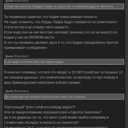
Quote
(
Rorschach
)
К тому же никто из Лордов Терры не допустит ослабления других фронтов.
Ты правильно заметил, что Кадия очень важная планета.
Не надо сочинять, что Лорды Терры будут стрематся за сонм планет-
стататистов и не откажут им в защиете.
Если надо они на них жестоко наплюют (конечно это их не красит) но
Кадия у них на ПЕРВОМ месте.
И это ты понимать должен, как и я то, что Кадия определённо Хаотов
приманивает и обединяет.
Quote
(
Rorschach
)
И не надо сочинять мне про Армагеддон.
Я конечно понимаю, что всё что сводит и 13 ЧКП в рейтинг остальных 12
не слишком удачных, это сочинительство, но вообще-то про победу в
двух Армагедонских написанно в Книге правил.
Quote
(
Rorschach
)
Да и прихода настоящего флота-улья никто не отменял.
"Настоящий" флот улей кто-нибудь видел?!
Или эо предположение прорицателей и Адептус Биологис?
Да и не думаешь ли ты, что флот-улей может выйти например в
Сегментуме обскурус и напасть на Хаоситов?
Он же просто "ест", а не кого-то целеноправленно выгашивает!