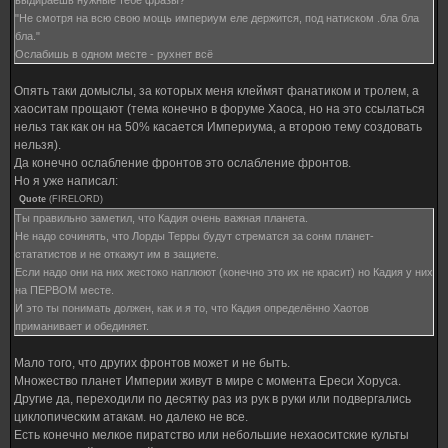
выдираешь нужные тебе фразы?
"Не смотря на всю свою мощь империум еле держится, под натиском .бла бла
бла."
Ослабишь в одном месте - рухнет всё
Опять таки домыслы, за которых меня клеймят фанатиком и тролем, а
хаоситам прощают (тема конечно в форуме Хаоса, но на это ссылаться
нельз так как он на 50% касается Империума, а второю тему создовать
нельзя).
Да конечно ослабление фронтов это ослабление фронтов.
Но я уже написал:
Quote
(
FIRELORD
)
Ты правильно заметил, что Кадия очень важная планета.
Не надо сочинять, что Лорды Терры будут стрематся за сонм планет-
стататистов и не откажут им в защиете.
Если надо они на них жестоко наплюют (конечно это их не красит) но Кадия у них
на ПЕРВОМ месте.
И это ты понимать должен, как и я то, что Кадия определённо Хаотов
приманивает и обединяет.
Мало того, что других фронтов может и не быть.
Множество планет Империи живут в мире с момента Ереси Хоруса.
Другие да, переходили по десятку раз из рук в руки или подвергались
циклопическим атакам. но далеко не все.
Есть конечно мелкое пиратство или небольшие нехаоситские культы