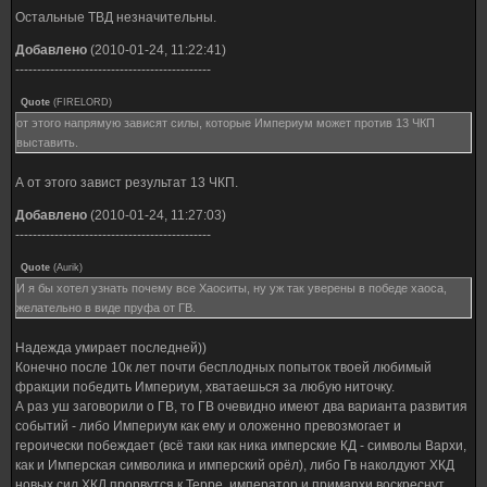
Остальные ТВД незначительны.
Добавлено
(2010-01-24, 11:22:41)
---------------------------------------------
Quote
(
FIRELORD
)
от этого напрямую зависят силы, которые Империум может против 13 ЧКП
выставить.
А от этого завист результат 13 ЧКП.
Добавлено
(2010-01-24, 11:27:03)
---------------------------------------------
Quote
(
Aurik
)
И я бы хотел узнать почему все Хаоситы, ну уж так уверены в победе хаоса,
желательно в виде пруфа от ГВ.
Надежда умирает последней))
Конечно после 10к лет почти бесплодных попыток твоей любимый
фракции победить Империум, хватаешься за любую ниточку.
А раз уш заговорили о ГВ, то ГВ очевидно имеют два варианта развития
событий - либо Империум как ему и оложенно превозмогает и
героически побеждает (всё таки как ника имперские КД - символы Вархи,
как и Имперская символика и имперский орёл), либо Гв наколдуют ХКД
новых сил ХКД прорвутся к Терре. император и примархи воскреснут,