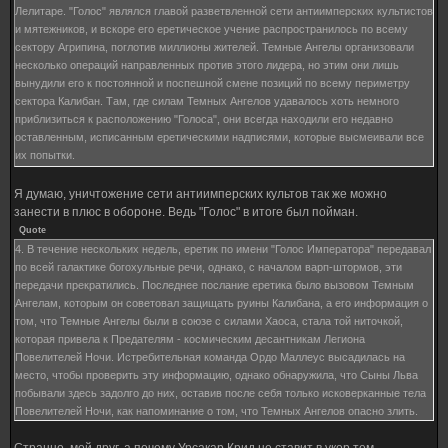
Лелитаре. "Голос" являлся главой разветвленной сети антиимперских культистов
и мятежников, и вскоре его еретическое учение распространилось по всему
сектору Агрипина, поглотив миллионы жителей. Темные Ангелы организовали
несколько операций направленных против этого лидера, но этим они лишь
вынудили его к постоянной и поспешной смене позиций по всему периметру
сектора Калибан. Там, где силам Темных Ангелов удавалось хоть немного
приблизиться к расположению "Голоса", они всегда находили его недавно
оставленным, исписанным еретическими надписями, которые высмеивали все
их попытки.
Казалось, Темные Ангелы затаили глубокую ненависть к этому индивиду, и в
Я думаю, уничтожение сети антиимперских культов так же можно
этом отношении их действия особо рассматривались имперскими
занести в плюс в обороне. Ведь "Голос" в итоге был пойман.
следователями. Еретические поучения и высказывания "Голоса" часто
Quote
упоминали Непрощенных, посредством которых он выделял эти Ордены из всех
4. В течение нескольких недель, еретик по имени "Голос Императора" передавал
остальных, действующих в этом регионе. В течение войны "Голос" провел
по всей галактике богохульные речи, однако, с началом варп-штормов, эти
трансляцию нескольких все-канальных сообщений, каждое из которых
передачи прекратились. Последнее послание еретика было вызовом Темным
обращалось к событиям, окружавшим раннюю историю Легиона Темных
Ангелам, которым он советовал защищать руины Калибана, а его информация о
Ангелов, а также содержавших некие громкие заявления о Льве Эль’Джонсоне,
том, что Темные Ангелы были в союзе с силами Хаоса, стала той ниточкой,
Примархе Легиона. На подобные нечестивые речи вместо слов Непрощенные
которая привела к Предателям - космическим десантникам Легиона
яростно ответили болтером и цепным мечом.
Повелителей Ночи. Истребительная команда Ордо Маллеус высадилась на
место, чтобы проверить эту информацию, однако обнаружила, что Сыны Льва
побывали здесь задолго до них, оставив после себя только исковерканные тела
Повелителей Ночи, как напоминание о том, что Темных Ангелов опасно злить.
Странно, мой друг, а почему Урсакар Крид не ставит в укор тем