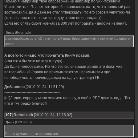
Помню я например твоё опровержение напрмер по уничтожению
Уничтожителя Планет, которое базировалось на то, что в прошлый раз
востановили. Да я даже не стал утверждать что его совсем уничтожили
(хотя снаряд как говорится в одну варно не поападает).
Если его опять смоут кое-как за 800 лет поправить - дело не изменит.
Quote
(
Rorschach
)
а уж непобедимость КД - это чистый воды бред, дивинизм и лоялизм головного
мозга.
А всего-то и надо, что прочитать Книгу правил.
(или хотя бы мою цитату оттуда)
Да КД не непобедимы. Но что это сильнейшая армия это факт, уже
потвержённый (права не прямым текстом - прямым там про
непобедимость, причём дважды на одну страницу) ГВ.
Добавлено
(2010-01-24, 11:51:29)
---------------------------------------------
[off]Ладно, сорри, у меня экзамен на носу, а ещё и РПГ делать надо. Так
что я тут редко буду.[/off]
[
107
]
Rorschach
[2010-01-24, 12:18:02]
Quote
(
FIRELORD
)
Ты так думаешь (что опровергал).