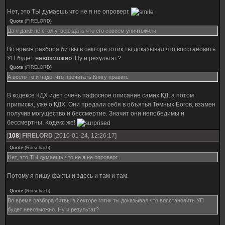
Нет, это ТЫ думаешь что не я не опроверг.
Quote
(
FIRELORD
)
Да я даже не стал утверждать что его совсем уничтожили
Во время разбора битвы в секторе готик ты доказывал что восстановить
УП будет
невозможно
. Ну и результат?
Quote
(
FIRELORD
)
А всего-то и надо, что прочитать Книгу правил.
В кодексе КДХ идет очень пафосное описание самих КД, а потом
приписка, уже о КДХ: Они предали себя в объятья Темных Богов, взамен
получив могущество и бессмертие. Значит они непобедимы и
бессмертны. Кодекс же!
[
108
]
FIRELORD
[2010-01-24, 12:26:17]
Quote
(
Rorschach
)
Нет, это ТЫ думаешь что не я не опроверг.
Потому я пишу факты и здесь и там и там.
Quote
(
Rorschach
)
Во время разбора битвы в секторе готик ты доказывал что восстановить УП
будет невозможно. Ну и результат?