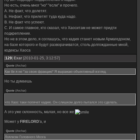
Но есть, очень мног "но" "если" и прочего.
А. Не факт, что долетят.
Б. Нефакт, что прилетят туда куда надо.
В. Не факт что успеют.
С. И самое главное, кто сказал, что Хаоситам не может придти
подкрепление.
Но не в этом дело, я соглашусь, что кадия станет новым Армагедоном,
на базе которого и будут разворачиватся, столь долгожданные мной,
кодексы Хаоса
[
129
]
Exar
[2010-01-25, 3:12:57]
Quote
(
Anchar
)
Как бе я не "за свою фракцию" Я выражаю объективный взгляд.
Но ты думаешь
Quote
(
Anchar
)
что Хаос таки попячет кадию. Он слишком долго пытался это сделать.
А это уже склонность, малая, но все же
Может у
FIRELORD
'а, и
Quote
(
Anchar
)
Лоялизм Головного Мозга