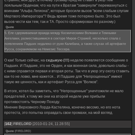
лояльным Орденам, что на пути к Вратам "завернули" перемахнуться с
воинами "Альфа Легиона", которые бросили вызов "всем слабым слугам
Мертвого Императора"? Ведь время тоже потеряно было. Это был
вызов чести как тем, так и ТА. Просто сформирован по разному.)
Quote
5. Еле сдерживаемая вражда между Космическими Волками и Темными
Ангелами, разместившимися в секторе Миров-Стражей, несколько спала с
появлением Падших недалеко от руин Калибана, а также слухах об артефакте
Русса, сохраняемом на Немезис Тессера.
О как! Только сейчас, на
седьмую (!!!)
неделю появляется сообщение о
Падших. И Падшие, это не Орден, и как военная сила, довольно слабы -
с ними справится первая и вторая роты. Так что в укор эту охоту ставить
как-то не ловко, мне кажется... И Падшие для "Непрощенных" имеют
такую же ценность, как и артефакт Русса для "Волков".
В итоге, хотел бы заметить, что "Непрощенные" уничтожили не мало
предателей, к тому же они на второй неделе уже прибыли
противостоять Черному Походу.
Мнение Верховного Лорда-Кастеляна, конечно весомо, но его нота
протеста, это попытка оправдать свои промахи, на мой взгляд.
[
102
]
FIRELORD
[2010-01-24, 11:28:55]
Quote
(
FIRELORD
)