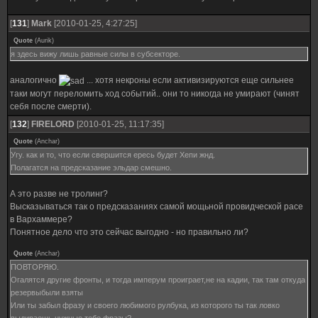
[
131
]
Mark
[2010-01-25, 4:27:25]
Quote
(
Aurik
)
я здесь вижу лишь равные силы в субсекторе.
аналогично
... хотя некроны если активизируются еще сильнее
таки могут переломить ход событий.. они то никогда не умирают (чинят
себя после смерти).
[
132
]
FIRELORD
[2010-01-25, 11:17:35]
Quote
(
Anchar
)
Угу. как и то, что если свершится ересь будет Хепи жнд.
Полагатся на предсказание эльдар смешно.
А это разве не тролинг?
Высказываться так о предсказаниях самой мощьной провидческой расе
в Вархаммере?
Понятное дело что это сейчас выгодно - но правильно ли?
Quote
(
Anchar
)
ПОВТОРЯЮ.
Огалятся другие фронты, и тогда имперум проиграет,не на кадии, так там откуда
резервыбыли взяты
Или ты забыл фразу и своего любимого рулбука, из которого ты так ловко