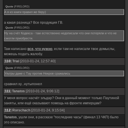
Quote
(
FIRELORD
)
А я из книги правил же беру)
а какая разница? Все продукция ГВ.
Quote
(
FIRELORD
)
Ну на счёт Кодекса - там естественно недописали что они потеряли и что не
смогли приобрести.
Там написано
все, что нужно
, если там не написали твое домыслы,
можешь подать жалобу.
[
110
]
Trial
[2010-01-24, 12:57:40]
Quote
(
FIRELORD
)
Ультры даже с Тау против Некров сражались
сравнил ху...нутыпонел
[
111
]
Tanatos
[2010-01-24, 9:06:12]
У меня вопрос насчёт эльдар? Они в данный момент только Паутиной
заняты, или ещё оказывают помощь на фронте имперцам?
[
112
]
Rorschach
[2010-01-24, 9:15:04]
Tanatos
, ушли они, в рассказе "последние часы" (финал 13 ЧКП) было
это описано.