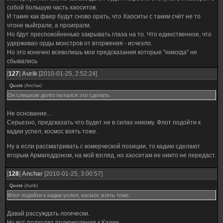
собой большую часть хаоситов.
И такие как фаер будут сново орать, что Хаоситы с таким счёт не то
чтоне выйграли, а проиграли.
Но бдут преспокойненько закрывать глаза на то. Что единственное, что
удерживао орды монстров от вторжения - исчезло.
Но это конечно всеволишь мои предсказания которые "никогда" не
сбывались
[
127
]
Aurik
[2010-01-25, 2:52:24]
Quote
(
Anchar
)
Он слишком долго пытался это сделать.
Не основание...
Серьезно, предсказать что будет не в силах никому. Флот подойти к
кадии успел, космос взять тоже.
Ну а если рассматривать с комерческой позиции, то кадию сделают
вторым Армагеддоном, на мой взгляд, но хаоситам ее никто не передаст.
[
128
]
Anchar
[2010-01-25, 3:00:57]
Quote
(
Aurik
)
Флот подойти к кадии успел, космос взять тоже.
Давай рассуждать логически.
Ну вот подходят подкрепления к Кадии.