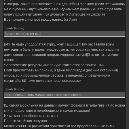
Имперцы самая приспособленная для войны фракция (
если не считать
междоусобиц - тут конечно вам и оркам нет равных в деле отрезать
бошку ближнему своем
). За дураков-то Имперцев не держите.
Всё придуманно, всё продуманно.
(с) Икея
Quote
(
Anchar
)
Ты мне по троль тут ещё
[off] Не надо уподоблятся Турку, коей защищал Тау раставляя всем
неугодным баны и варны, некоторые из которых как мне, так и другим
даже сняли за очевидной неправомерностьью.[/off]Это цитата можно
сказать.
Человеческие ресурсы Империума считаются бесконечными.
Если просмотреть миллионы, и даже миллиарды (разные источники)
миров, то и промышленные ресурсы в пределах определённого
масштаба БД тоже являются неисчерпаемыми.
Quote
(
Anchar
)
толкьо стянуть хоть малую долю этого, невозможно
КД самая мобильная на данный момент фракция в галактике. (+ по новой
книге правил ещё и непобедимая и самая мощьная)
Их можно перебросить хоть всех.
Просто это было ненужно.
Менее 20000 КД раскатали практически все представленные силы