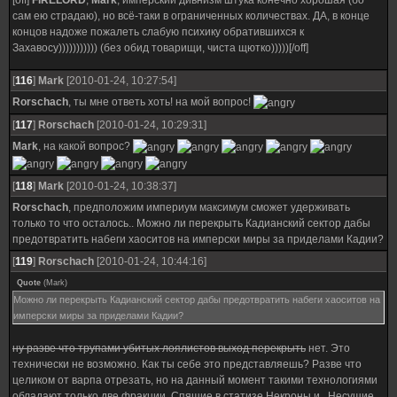
[off]
FIRELORD
,
Mark
, имперский дивнизм штука конечно хорошая (бо
сам ею страдаю), но всё-таки в ограниченных количествах. ДА, в конце
концов надоже пожалеть слабую психику обратившихся к
Захавосу))))))))))) (без обид товарищи, чиста щютко)))))[/off]
[
116
]
Mark
[2010-01-24, 10:27:54]
Rorschach
, ты мне ответь хоть! на мой вопрос!
[
117
]
Rorschach
[2010-01-24, 10:29:31]
Mark
, на какой вопрос?
[
118
]
Mark
[2010-01-24, 10:38:37]
Rorschach
, предположим империум максимум сможет удерживать
только то что осталось.. Можно ли перекрыть Кадианский сектор дабы
предотвратить набеги хаоситов на имперски миры за приделами Кадии?
[
119
]
Rorschach
[2010-01-24, 10:44:16]
Quote
(
Mark
)
Можно ли перекрыть Кадианский сектор дабы предотвратить набеги хаоситов на
имперски миры за приделами Кадии?
ну разве что трупами убитых лоялистов выход перекрыть
нет. Это
технически не возможно. Как ты себе это представляешь? Разве что
целиком от варпа отрезать, но на данный момент такими технологиями
обладают только две фракции. Спящие в статизе Некроны и...Несущие