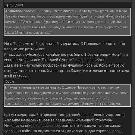
Quote
(
Aurik
)
И защитили Калибан... не хочу никого обидеть, но это пустой кусок камня в оке...
Сравнить его по значимости со стратегической Кадией это бред. И как уже было
замечено, ТА в очередной раз подставили остальные силы, полетев драться с
падшими вместо того чтобы защищать кадианские врата. И замечено это было
бэком 13 чкп, а не домыслами.
Не с Падшими, мой друг, вы заблуждаетесь. С Падшими воюют только
первые две роты. И все.
К тому же, в субсекторе Калибан велись бои с "Повелителями Ночи", а в
секторе Агриппина с "Гвардией Смерти", если не ошибаюсь.
Давайте внимательно посмотрим на Флаффу. Урсакар Крид в-первую
очередь человек военный и заперт на Кадии, и в отличие от нас не видит
всей картины.)
Quote
1. Темные Ангелы и некоторые из их Орденов-Преемников, известных как
"Непрощенные", были одними из наиболее активных участников сопротивления
Тринадцатому Черному Крестовому Походу, несмотря на то, что их
деятельность находилась за пределами командной структуры Империума.
Как мы видим, сам бэк признает их как наиболее активных участников.
Указание на ведение боев за пределами командной структуры
Империума обидно, но если вспомнить, кто командует всеми силами
лояльных войск, то подчиняться этому человеку, для Азраиля, равно