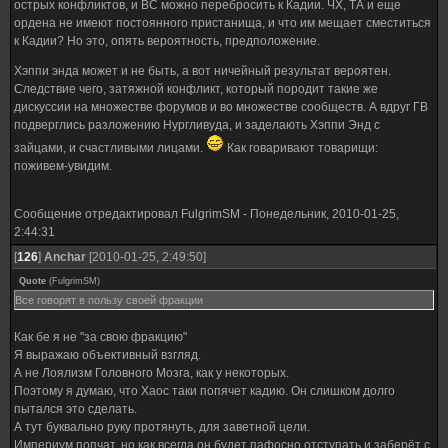
острых конфликтов, и ВС можно перебросить к Кадии. ЧХ, ТА и еще
ордена не имеют постоянного пристанища, и что им мещает сместиться
к Кадии? Но это, опять вероятность, предположение.
Хэппи энда может и не быть, а вот ничейный результат вероятен.
Следствие чего, затяжной конфликт, который породит такие же
дискуссии на множестве форумов и во множестве сообществ. А вдруг ГВ
подверглись разложению Нургливуда, и заделають Хэппи Энд с
зайцами, и счастливыми лицами.
Как говаривают товарищи:
поживем-увидим.
Сообщение отредактировал
FulgrimSM
-
Понедельник, 2010-01-25,
2:44:31
[
126
]
Anchar
[2010-01-25, 2:49:50]
Quote
(
FulgrimSM
)
Все говорят в пользу своей фракции
Как бе я не "за свою фракцию"
Я выражаю объективный взгляд.
А не Лоялизм Головного Мозга, как у некоторых.
Поэтому я думаю, что Хаос таки попячет кадию. Он слишком долго
пытался это сделать.
А тут буквально руку протянуть, для заветной цели.
Империум попчат, но как всегда он будет пафосно отступать и заберёт с