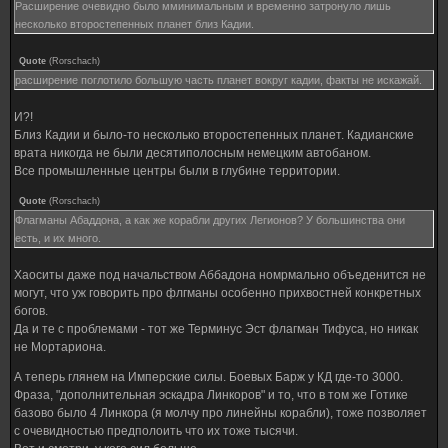
Расширение очевидно было мминимальным и временно затронуло лишь
несколько второстепенных планет близ Кадии.
Quote
(
Rorschach
)
расширение поглотило большую часть планет вокруг кадии, факты не искажай.
И?!
Близ Кадии и было-то несколько второстепенных планет. Кадианские
врата никогда не были десятиполосным немецким автобаном.
Все промышленные центры были в глубине территории.
Quote
(
Rorschach
)
Флагманы Абаддона, а как же корабли других Легионов? У большинства они
есть, и их много.
Хаоситы даже под начальством Аббадона номрмально объеденится не
могут, что уж говорить про флгманы особенно прихвостней конкретных
богов.
Да и те с проблемами - тот же Терминус Эст флагман Тифуса, но никак
не Мортариона.
А теперь глянем на Имперские силы. Боевых Барж у КД где-то 3000.
Фраза, "дополнительная эскадра Линкоров" и то, что в том же Готике
базово было 4 Линкора (я молчу про линейны корабли), тоже позволяет
с очевидностью предполоить что их тоже тысячи.