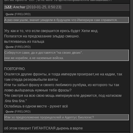
[
122
]
Anchar
[2010-01-25, 0:50:23]
Quote
(
FIRELORD
)
А раз они ушли, значит увидели в будущем что Империум сам справится.
Угу. как и то, что если свершится ересь будет Хепи жнд.
Полагатся на предсказание эльдар смешно.
вытягиваешь из пальца
Quote
(
FIRELORD
)
Соберутся сами, да и доставятся "на своих двоих".
они же корабли, а не наземные войска.
ПОВТОРЯЮ.
Огалятся другие фронты, и тогда имперум проиграет,не на кадии, так
там откуда резервыбыли взяты
Или ты забыл фразу и своего любимого рулбука, из которого ты так
ловко
выдираешь
нужные тебе фразы?
"Не смотря на всю свою мощь империум еле держится, под натиском
.бла бла бла."
Ослабишь в одном месте - рухнет всё
Quote
(
FIRELORD
)
Или эо предположение прорицателей и Адептус Биологис?
об этом говорит ГИГАНТСКАЯ дырень в варпе