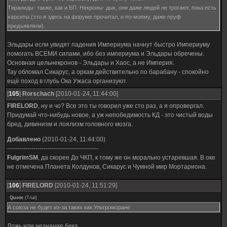
Тираниды- также, как и БП. Некроны- дык, они даже людей не трогают, пока есть
хаоситы.(это я здесь на форуме прочитал, и по-моему, даже пруф
предъявляли).
Эльдары если увидят падения Империума начнут быстро Империуму
помогать ВСЕМИ силами, ибо без империума и Эльдары обречены.
Основная цельнекронов - Эльдары и Хаос, а не Империя.
Тау обломал Сикарус, а оркам действительно по барабану - спокойно
ещё поход в глубь Ока Ужаса организуют.
[
105
]
Rorschach
[2010-01-24, 11:44:00]
FIRELORD
, ну и чо? Все это ты говорил уже сто раз, а я опровергал.
Придумай что-нибудь новое, а уж непобедимость КД - это чистый воды
бред, дивинизм и лоялизм головного мозга.
Добавлено
(2010-01-24, 11:44:00)
---------------------------------------------
FulgrimSM
, да скорее До ЧКП, к тому же он морально устаревшая. В оке
не отмечена Планета Колдунов, Сикарус и Чумной мир Мортариона.
[
106
]
FIRELORD
[2010-01-24, 11:51:29]
Quote
(
Trial
)
А союза не будет из-за таких как Ультроморане
Ложь или незнание бека.