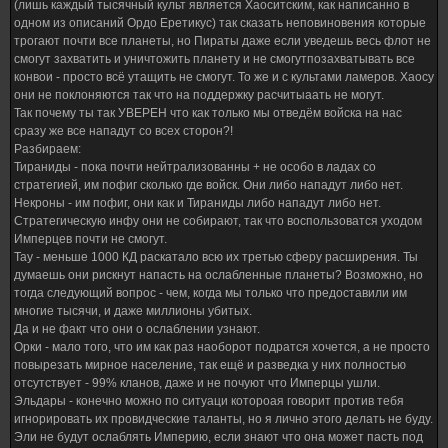
(лишь каждый тысячный культ является Хаоситским, как написанно в
одном из описаний Ордо Еретикус) так сказать неповиновения которые
трогают почти все планеты, но Пираты даже если уведешь весь флот не
смогут захватить и уничтожить планету и не смогутпозахватывать все
конвои - просто всё утащить не смогут. То же и с культами ламеров. Хаосу
они не поклоняются так что на поддержку расчитыаать не могут.
Так почему ты так УВЕРЕН что как только мы отведём войска на нас
сразу же все нападут со всех сторон?!
Разбираем:
Тираниды - пока почти нейтрализованны + не особо в ладах со
стратегией, им пофиг сколько где войск. Они либо нападут либо нет.
Некроны - им пофиг, они как и Тираниды либо нападут либо нет.
Стратегическую инфу они не собирают, так что воспользоватся уходом
Имперцев почти не смогут.
Тау - меньше 1000 КД раскатало всю их третью сферу расширения. Ты
думаешь они рискнут напасть на ослабленные планеты? Возможно, но
тогда следующий вопрос - чем, когда мы только что предоставили им
многие тысячи, и даже миллионы убитых.
Да и не факт что они о ослаблении узнают.
Орки - мало того, что им как раз наоборот подратся хочется, а не просто
повырезать мирное население, так ещё и разведка у них полностью
отсутствует - 99% кланов, даже и не почуют что Имперцы ушли.
Эльдары - конечно можно по ситуаци котороая говорит против тебя
игнорировать их провидческие таланты, но я лично этого делать не буду.
Эли не будут ослаблять Империю, если знают что она может пасть под