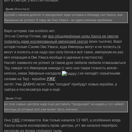
Вот и смотри, у кого сил больше.
Quote
(
Rorschach
)
пускай с начала долетят и преодолеют варп шторма и блокаду сил Хаоса, они
банально не успеют. К тому же Око Ужаса - не единственная проблема.
Варп шторма там особого нет.
Это не Сектор Готики, где
все объединённые силы Хаоса не смогли
победить даже изолированный имперский сектор
(коих тысячи). Варп
шторм только Саомо Око Ужаса, куда Имперцы могут и не полезть (а
могут и полезть и не надо про силу богов и всё такое, империум не раз
вёл операции в Оке Ужаса вообще и удачные в частности).
Насчёт наивного не успеют (в таком духе любили любили отмазываться
Тау, говоря что Империум никогда (с чего они такую точность взяли -
неясно, никак Эфирные нагадали
) не нападёт серьёзными
УЖЕ
силами на Тау) - корабли
летят. Уже ДАВНО летят. Уже "сегодня" прибудут новые корабли, а
завтра и послезавтра ещё и ещё.
Quote
(
Trial
)
из этих самых центров надо ещё доставить "продукцию" на кадию,а это займёт
месяцы,за которые всё уже может быть кончено
Она
УЖЕ
стягивается. Как только начался 13 ЧКП, а особеннно когда
Хаоты пошли изолировать пром. центры, утт же начался переброс
ресурсво из более глубокого тыла.