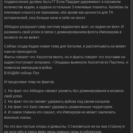
подкрепление должно быть?? Если Гвардия удерживает в огромном
количестве кадию, а ордена остальные 3 ключевые планеты. Калибан за
ключевую планету не принимаю, ибо кроме как ценности для ТА
исторической, она больше ниче в себе не несет.
Аббадон разрушил саму систему кадианских врат, но кадию не взял. И
развивать свой успех в связи с доминированием флота Империума в
космосе он не может.
Сейчас осада Кадии новая тема для баталии, и рассчитывать на может
нам не приходится.
Факты говорят что Хаоситов много, но и факты говорят что поставки на
кадию поступают исправно. +Эльдары выкинули Хаоситов из Паутины, и
помогали имперцам в войне.
В КАДИИ сейчас Пат.
И продолжая тему не фактов.
1. Не факт что Аббадон сможет развить без доминирования в космосе
свой успех
2. Не факт что он сможет удержать войска под своим началом
3. Не факт что Хаос сможет удержать захваченные территории.
4. И самое главное кто сказал, что Империум не может заключить
военные союзы.
Но это все пустые споры и домыслы. Становиться ни на чью сторону я
не хочу ибо я здесь вижу лишь равные силы в субсекторе.