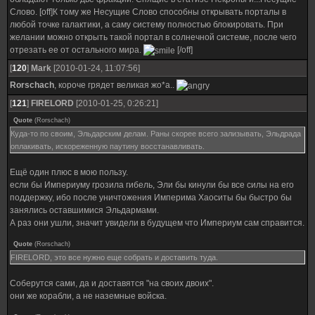
Слово. [off]К тому же Несущие Слово способны открывать порталы в
любой точке галактики, а саму систему полностью блокировать. При
желании можно открыть такой портал в солнечной системе, после чего
отрезать ее от остального мира.
[/off]
[
120
]
Mark
[2010-01-24, 11:07:56]
Rorschach
, короче грядет великая жо*а..
[
121
]
FIRELORD
[2010-01-25, 0:26:21]
Quote
(
Rorschach
)
Куда-то по своим, Эльдарским делам. Раны скорее всего зализывать, Эльдрада
оплакивать, искореженную паутину восстанавливать.
Ещё один плюс в мою пользу.
если бы Империуму грозила гибель, Эли бы кинули бы все силы на его
поддержку, ибо после уничтожения Империма Хаоситы бы быстро бы
занялись оставшимися Эльдармами.
А раз они ушли, значит увидели в будущем что Империум сам справится.
Quote
(
Rorschach
)
FIRELORD, это все нужно еще собрать и доставить туда.
Соберутся сами, да и доставятся "на своих двоих".
они же корабли, а не наземные войска.