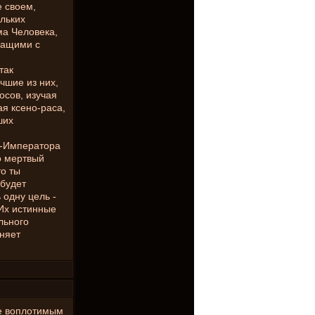
 своем,
ольких
а Человека,
чащими с
так
чшие из них,
осов, изучая
ая ксено-раса,
ших
а-Императора
о мертвый
то ты
 будет
 одну цель -
 Их истинные
льного
няет
ее воплотимым