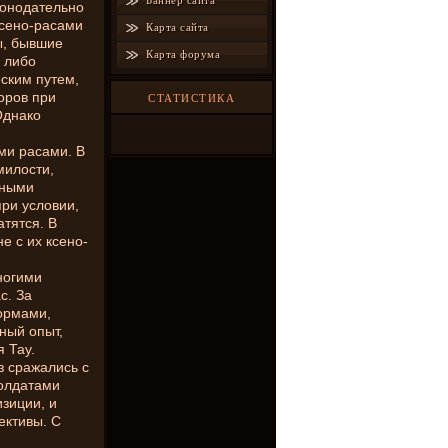
Баннер сайта
конодательно
ксено-расами
Карта сайта
ы, бывшие
Карта форума
 либо
ским путем,
оров при
СТАТИСТИКА
Однако
ми расами. В
милости,
нными
ри условии,
атятся. В
е с их ксено-
ногими
с. За
ормами,
ный опыт,
 Тау.
 сражались с
солдатами
зиции, и
ективы. С