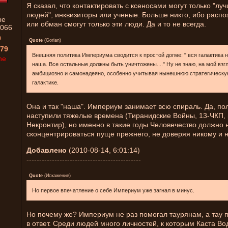
Я сказал, что контактировать с ксеносами могут только "лу
людей", инквизиторы или ученые. Больше никто, ибо распо
ые
или обман смогут только эти люди. Да и то не всегда.
066
0
Quote
(
Gorian
)
79
Внешняя политика Империума сводится к простой догме: " вся галактика 
ne
наша. Все остальные должны быть уничтожены...." Ну не знаю, на мой взг
амбициозно и самонадеяно, особенно учитывая нынешнюю стратегическу
галактике.
Она и так "наша". Империум занимает всю спираль. Да, по
наступили тяжелые времена (Тиранидские Войны, 13-ЧКП, 
Некронтир), но именно в такие годы Человечество должно 
сконцентрироваться пуще прежнего, не доверяя никому и 
Добавлено
(2010-08-14, 6:01:14)
---------------------------------------------
Quote
(
Искажение
)
Но первое впечатление о себе Империум уже загнал в минус.
Но почему же? Империум не раз помогал таурянам, а тау 
в ответ. Среди людей много личностей, к которым Каста Во