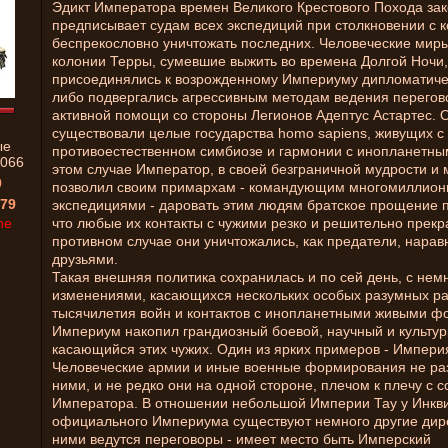
Эдикт Императора времен Великого Крестового Похода за
предписывает судам всех экспедиций при столкновении с 
беспрекословно уничтожать последних. Человеческие мир
колонии Терры, сумевшие выжить во времена Долгой Ночи,
присоединялись к возрожденному Империуму дипломатиче
либо подвергались агрессивным методам ведения перегов
активной помощи со стороны Легионов Адептус Астартес. 
существовали целые государства homo sapiens, живущих с
ые
противоестественном симбиозе и гармонии с инопланетны
066
этом случае Император, в своей безграничной мудрости и 
0
позволил своим примархам - командующим многомиллио
79
экспедициями - даровать этим людям братское прощение п
ne
что любые их контакты с чужими резко и решительно прекр
противном случае они уничтожались, как предатели, наравн
друзьями.
Такая внешняя политика сохранилась и по сей день, с нем
изменениями, касающихся нескольких особых разумных ра
тысячилетия войн и контактов с инопланетными живыми ф
Империум накопил грандиозный боевой, научный и культур
касающийся этих чужих. Один из ярких примеров - Империя
Человеческие армии и иные военные формирования не раз
ними, и не редко они на одной стороне, плечом к плечу с 
Императора. В отношении небольшой Империи Тау у Инкви
официального Империума существуют немного другие дир
ними ведутся переговоры - имеет место быть Имперский