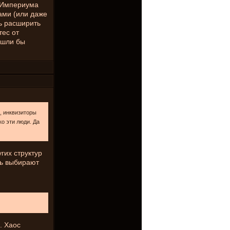
я Империума
ами (или даже
ь расширить
тес от
ошли бы
", инквизиторы
ко эти люди. Да
гих структур
ть выбирают
. Хаос