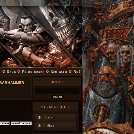
✪
Вход
✪
Регистрация
✪
Контакты
✪
RsS
ПОИСК
 WARHAMMER
VERMINTIDE 2
Статьи
Файлы