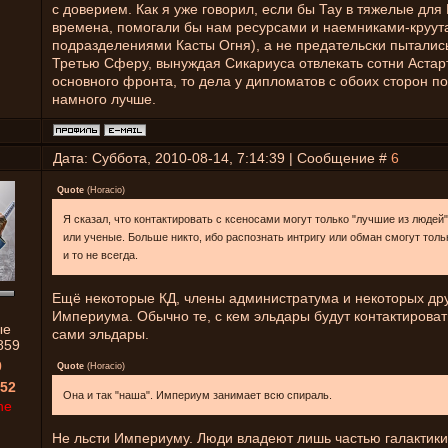
с доверием. Как я уже говорил, если бы Тау в тяжелые дл
времена, помогали бы нам ресурсами и наемниками-круут
подразделениями Касты Огня), а не предательски пыталис
Третью Сферу, вынуждая Сикариуса отвлекать сотни Астар
основного фронта, то дела у дипломатов с обоих сторон п
намного лучше.
Дата: Суббота, 2010-08-14, 7:14:39 | Сообщение #
6
Quote
(
Horacio
)
Я сказал, что контактировать с ксеносами могут только "лучшие из людей
или ученые. Больше никто, ибо распознать интригу или обман смогут толь
и то не всегда.
Ещё некоторые КД, члены администратума и некоторых дру
Империума. Обычно те, с кем эльдары будут контактирова
ые
сами эльдары.
859
0
Quote
(
Horacio
)
52
Она и так "наша". Империум занимает всю спираль.
ne
Не льсти Империуму. Люди владеют лишь частью галактики