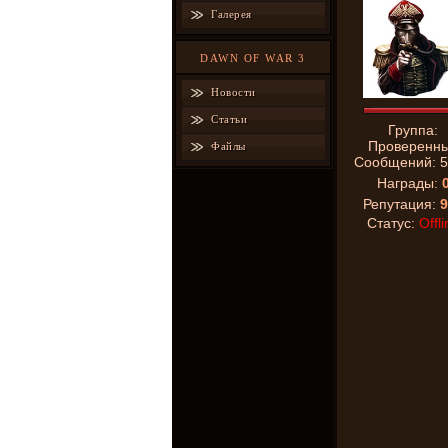
Галерея
DAWN OF WAR 3
Новости
Статьи
Группа:
Проверенн
Файлы
Сообщений:
5
Награды:
Репутация:
9
Статус:
Offli