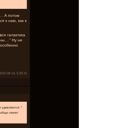
.. А потом
я к нам, как к
вся галактика
ы...." Ну не
 особенно
010-08-14, 5:20:15
и удивляются: "
вообще смеют