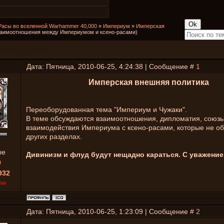
Расы во вселенной Warhammer 40,000
»
Империум
»
Имперская
заимоотношения между Империумом и ксено-расами)
шняя политика
Дата: Пятница, 2010-06-25, 4:24:38 | Сообщение #
1
Имперская внешняя политика
Переоборудованная тема "Империум и Чужаки".
В теме обсуждаются взаимоотношения, дипломатия, союзы
взаимодействия Империума с ксено-расами, которые не о
других разделах.
ые
Дивинизм и флуд будут нещадно караться. С уважение
0
932
ne
Дата: Пятница, 2010-06-25, 1:23:09 | Сообщение #
2