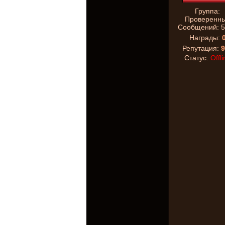
Группа:
Проверенн
Сообщений:
5
Награды:
Репутация:
9
Статус:
Offli