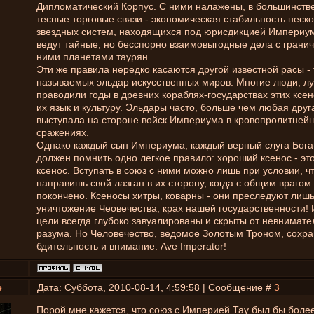
Дипломатический Корпус. С ними налажены, в большинстве
тесные торговые связи - экономическая стабильность неск
звездных систем, находящихся под юрисдикцией Империум
ведут тайные, но бесспорно взаимовыгодные дела с грани
ними планетами таурян.
Эти же правила нередко касаются другой известной расы - 
называемых эльдар искусственных миров. Многие люди, лу
праводили годы в древних кораблях-государствах этих ксен
их язык и культуру. Эльдары часто, больше чем любая друг
выступала на стороне войск Империума в кровопролитней
сражениях.
Однако каждый сын Империума, каждый верный слуга Бог
должен помнить одно легкое правило: хороший ксенос - эт
ксенос. Вступать в союз с ними можно лишь при условии, ч
направишь свой лазган в их сторону, когда с общим врагом
покончено. Ксеносы хитры, коварны - они преследуют лишь
уничтожение Чеовечества, крах нашей государственности!
цели всегда глубоко завуалированы и скрыты от невнимате
разума. Но Человечество, ведомое Золотым Троном, сохра
бдительность и внимание. Ave Imperator!
е
Дата: Суббота, 2010-08-14, 4:59:58 | Сообщение #
3
Порой мне кажется, что союз с Империей Тау был бы бол