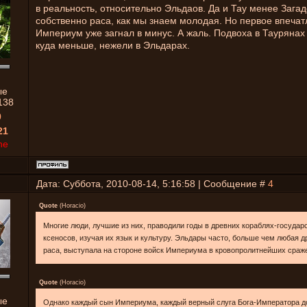
в реальность, относительно Эльдаов. Да и Тау менее Зага
собственно раса, как мы знаем молодая. Но первое впечат
Империум уже загнал в минус. А жаль. Подвоха в Таурянах
куда меньше, нежели в Эльдарах.
ые
138
0
21
ne
Дата: Суббота, 2010-08-14, 5:16:58 | Сообщение #
4
Quote
(
Horacio
)
Многие люди, лучшие из них, праводили годы в древних кораблях-государ
ксеносов, изучая их язык и культуру. Эльдары часто, больше чем любая д
раса, выступала на стороне войск Империума в кровопролитнейших сраж
Quote
(
Horacio
)
ые
Однако каждый сын Империума, каждый верный слуга Бога-Императора д