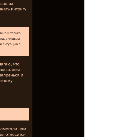
чшие из
знать интригу
наша и только
ляд, слишком
ю ситуацию в
лагаю, что
восстание
напречься и
ничему.
помогали нам
ды относится