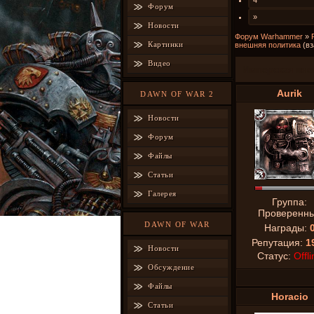
4
Форум
»
Новости
Форум Warhammer
»
Картинки
внешняя политика
(в
Видео
Имперская вне
Aurik
DAWN OF WAR 2
Новости
Форум
Файлы
Статьи
Галерея
Группа:
Проверенн
DAWN OF WAR
Награды:
Репутация:
1
Новости
Статус:
Offli
Обсуждение
Файлы
Horacio
Статьи