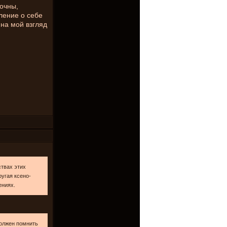
дочны,
ление о себе
 на мой взгляд
ствах этих
ругая ксено-
ениях.
олжен помнить