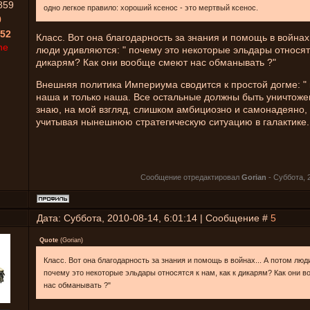
859
одно легкое правило: хороший ксенос - это мертвый ксенос.
0
52
Класс. Вот она благодарность за знания и помощь в войнах.
ne
люди удивляются: " почему это некоторые эльдары относятс
дикарям? Как они вообще смеют нас обманывать ?"
Внешняя политика Империума сводится к простой догме: " 
наша и только наша. Все остальные должны быть уничтожен
знаю, на мой взгляд, слишком амбициозно и самонадеяно,
учитывая нынешнюю стратегическую ситуацию в галактике.
Сообщение отредактировал
Gorian
-
Суббота, 2
Дата: Суббота, 2010-08-14, 6:01:14 | Сообщение #
5
Quote
(
Gorian
)
Класс. Вот она благодарность за знания и помощь в войнах... А потом люд
почему это некоторые эльдары относятся к нам, как к дикарям? Как они 
нас обманывать ?"