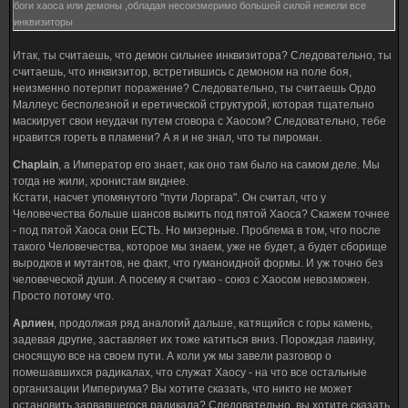
боги хаоса или демоны ,обладая несоизмеримо большей силой нежели все
инквизиторы
Итак, ты считаешь, что демон сильнее инквизитора? Следовательно, ты
считаешь, что инквизитор, встретившись с демоном на поле боя,
неизменно потерпит поражение? Следовательно, ты считаешь Ордо
Маллеус бесполезной и еретической структурой, которая тщательно
маскирует свои неудачи путем сговора с Хаосом? Следовательно, тебе
нравится гореть в пламени? А я и не знал, что ты пироман.
Chaplain
, а Император его знает, как оно там было на самом деле. Мы
тогда не жили, хронистам виднее.
Кстати, насчет упомянутого "пути Лоргара". Он считал, что у
Человечества больше шансов выжить под пятой Хаоса? Скажем точнее
- под пятой Хаоса они ЕСТЬ. Но мизерные. Проблема в том, что после
такого Человечества, которое мы знаем, уже не будет, а будет сборище
выродков и мутантов, не факт, что гуманоидной формы. И уж точно без
человеческой души. А посему я считаю - союз с Хаосом невозможен.
Просто потому что.
Арлиен
, продолжая ряд аналогий дальше, катящийся с горы камень,
задевая другие, заставляет их тоже катиться вниз. Порождая лавину,
сносящую все на своем пути. А коли уж мы завели разговор о
помешавшихся радикалах, что служат Хаосу - на что все остальные
организации Империума? Вы хотите сказать, что никто не может
остановить зарвавшегося радикала? Следовательно, вы хотите сказать,