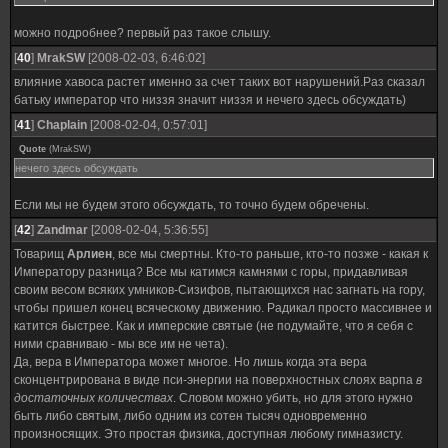
можно подробнее? первый раз такое слышу.
[
40
]
MrakSW
[2008-02-03, 6:46:02]
влияние хавоса растет именно за счет таких вот нарушений.Раз сказал
батьку император что низзя значит низзя и нечего здесь обсуждать)
[
41
]
Chaplain
[2008-02-04, 0:57:01]
Quote
(
MrakSW
)
нечего здесь обсуждать
Если мы не будем этого обсуждать, то точно будем обречены.
[
42
]
Zandmar
[2008-02-04, 5:36:55]
Товарищ
Арлиен
, все мы смертны. Кто-то раньше, кто-то позже - какая к
Императору разница? Все мы катимся камнями с горы, придавливая
своим весом всяких умников-Сизифов, пытающихся нас загнать на гору,
чтобы пришел конец всяческому движению. Радикал просто массивнее и
катится быстрее. Как и имперские святые (не подумайте, что я себя с
ними сравниваю - мы все им не чета).
Да, вера в Императора может многое. Но лишь когда эта вера
сконцентрирована в виде пси-энергии на поверхностных слоях варпа
в
достаточных количествах
. Словом можно убить, но для этого нужно
быть либо святым, либо одним из сотен тысяч одновременно
произносящих. Это простая физика, доступная любому гимназисту.