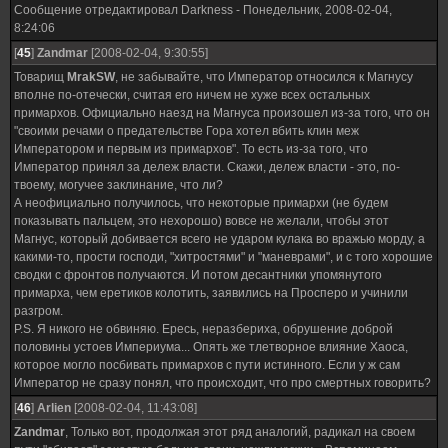
Сообщение отредактировал
Darkness
-
Понедельник, 2008-02-04,
8:24:06
[
45
]
Zandmar
[2008-02-04, 9:30:55]
Товарищ
MrakSW
, не забывайте, что Император относился к Магнусу
вполне по-отечески, считая его ничем не хуже всех остальных
примархов. Официально наезд на Магнуса произошел из-за того, что он
"своими речами о предательстве Гора хотел вбить клин меж
Императором и первым из примархов". То есть из-за того, что
Император принял за дележ власти. Скажи, дележ власти - это, по-
твоему, могучее заклинание, что ли?
А неофициально получилось, что некоторые примархи (не будем
показывать пальцем, это нехорошо) вовсе не желали, чтобы этот
Магнус, который добивается всего не ударом кулака во вражью морду, а
какими-то, прости господи, "хитростями" и "маневрами", и с того хорошие
сводки с фронтов получаются. И потом десантники упомянутого
примарха, чем еретиков колотить, заявились на Просперо и учинили
разгром.
P.S. Я никого не обвиняю. Ересь, неразбериха, обрушение доброй
половины устоев Империума... Опять же тлетворное влияние Хаоса,
которое могло посбивать примархов с пути истинного. Если у ж сам
Император не сразу понял, что происходит, что про смертных говорить?
[
46
]
Arlien
[2008-02-04, 11:43:08]
Zandmar
, Только вот, продолжая этот ряд аналогий, радикал на своем