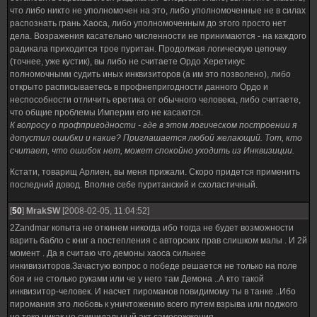
что либо никто не уполномочен на это, либо уполномоченные не в силах
распознать грань Хаоса, либо уполномоченным до этого просто нет
дела. Возражения касательно численности не принимаются - на каждого
радикала приходится трое пуритан. Продолжая логическую цепочку
(точнее, уже кустик), вы либо не считаете Ордо Херетикус
полномочными судить иных инквизиторов (а им это позволено), либо
открыто расписываетесь в профнепригодности данного Ордо и
неспособности отличить еретика от обычного человека, либо считаете,
что общие проблемы Империи его не касаются.
К вопросу о профпригодности - где в этом логическом построении я
допустил ошибки и какие? Приглашается любой желающий. Тот, кто
считает, что ошибок нет, может спокойно уходить из Инквизиции.
Кстати, товарищ Арлиен, вы меня прижали. Скоро придется применить
последний довод. Вполне себе пуританский и схоластичный.
[
50
]
MrakSW
[2008-02-05, 11:04:52]
2Zandmar копыта не откинем никогда ибо тогда не будет возможности
варить бабло с книг а постепления с авторских прав слишком малы . И 2й
момент . Да я считаю что демоны хаоса сильнее
инкивизиторов.Зачастую вопрос о победе решается не только на поле
боя и не столько руками или че у него там Демона ..А кто такой
инквизитор-человек. И насчет пироманов повидимому ты в танке ..Ибо
пиромания это любовь к уничтожению всего путем взрыва или поджого