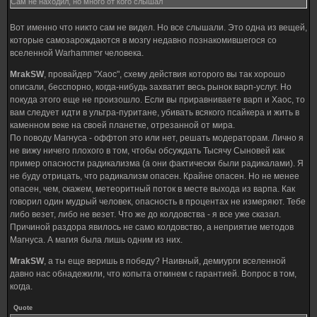
Сам не находил, но много от кого слышал
Вот именно что никто сам не видел. Но все слышали. Это одна из вещей,
которые самозарождаются в мозгу недавно познакомившегося со
вселенной Warhammer человека.
MrakSW
, провайдер "Хаос", схему действия которого вы так хорошо
описали, бесспорно, когда-нибудь захватит весь рынок варп-услуг. Но
покуда этого еще не произошло. Если вы приравниваете варп и Хаос, то
вам следует идти в ультра-пуритане, убивать всякого псайкера и жить в
каменном веке на своей планетке, отрезанной от мира.
По поводу Магнуса - оффтоп это или нет, решать модераторам. Лично я
не вижу ничего плохого в том, чтобы обсуждать Тысячу Сыновей как
пример опасности радикализма (а они фактически были радикалами). Я
не буду отрицать, что радикализм опасен. Крайне опасен. Но не менее
опасен, чем, скажем, метеоритный поток в месте выхода из варпа. Как
говорил один мудрый человек, опасность в процентах не измеряют. Тебе
либо везет, либо не везет. Что же до колдовства - я все уже сказал.
Причиной раздора явилось не само колдовство, а неприятие методов
Магнуса. А магия была лишь одним из них.
MrakSW
, а ты еще веришь в победу? Наивный, демиурги вселенной
давно нас обнадежили, что копыта откинем с гарантией. Вопрос в том,
когда.
Quote