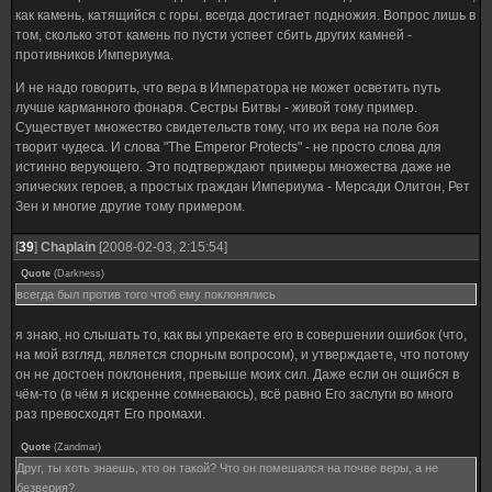
как камень, катящийся с горы, всегда достигает подножия. Вопрос лишь в
том, сколько этот камень по пусти успеет сбить других камней -
противников Империума.
И не надо говорить, что вера в Императора не может осветить путь
лучше карманного фонаря. Сестры Битвы - живой тому пример.
Существует множество свидетельств тому, что их вера на поле боя
творит чудеса. И слова "The Emperor Protects" - не просто слова для
истинно верующего. Это подтверждают примеры множества даже не
эпических героев, а простых граждан Империума - Мерсади Олитон, Рет
Зен и многие другие тому примером.
[
39
]
Chaplain
[2008-02-03, 2:15:54]
Quote
(
Darkness
)
всегда был против того чтоб ему поклонялись
я знаю, но слышать то, как вы упрекаете его в совершении ошибок (что,
на мой взгляд, является спорным вопросом), и утверждаете, что потому
он не достоен поклонения, превыше моих сил. Даже если он ошибся в
чём-то (в чём я искренне сомневаюсь), всё равно Его заслуги во много
раз превосходят Его промахи.
Quote
(
Zandmar
)
Друг, ты хоть знаешь, кто он такой? Что он помешался на почве веры, а не
безверия?