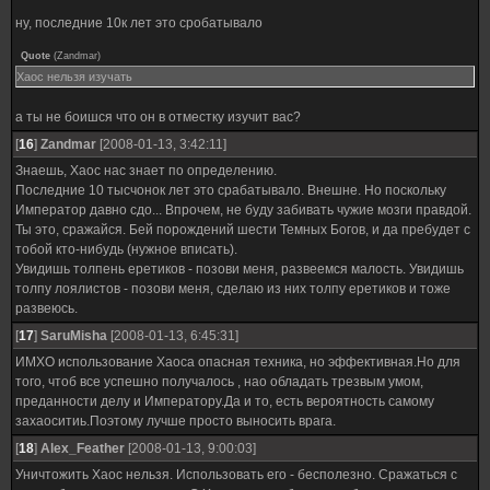
ну, последние 10к лет это сробатывало
Quote
(
Zandmar
)
Хаос нельзя изучать
а ты не боишся что он в отместку изучит вас?
[
16
]
Zandmar
[2008-01-13, 3:42:11]
Знаешь, Хаос нас знает по определению.
Последние 10 тысчонок лет это срабатывало. Внешне. Но поскольку
Император давно сдо... Впрочем, не буду забивать чужие мозги правдой.
Ты это, сражайся. Бей порождений шести Темных Богов, и да пребудет с
тобой кто-нибудь (нужное вписать).
Увидишь толпень еретиков - позови меня, развеемся малость. Увидишь
толпу лоялистов - позови меня, сделаю из них толпу еретиков и тоже
развеюсь.
[
17
]
SaruMisha
[2008-01-13, 6:45:31]
ИМХО использование Хаоса опасная техника, но эффективная.Но для
того, чтоб все успешно получалось , нао обладать трезвым умом,
преданности делу и Императору.Да и то, есть вероятность самому
захаоситиь.Поэтому лучше просто выносить врага.
[
18
]
Alex_Feather
[2008-01-13, 9:00:03]
Уничтожить Хаос нельзя. Использовать его - бесполезно. Сражаться с