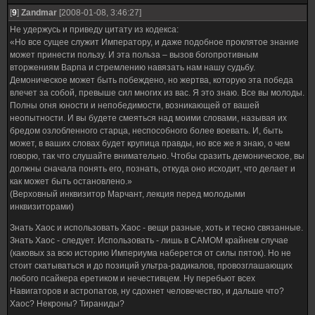
[
9
]
Zandmar
[2008-01-08, 3:46:27]
Не удержусь и приведу цитату из кодекса:
«Но все сущее служит Императору, и даже подобное проклятое знание
может принести пользу. И эта польза – вызов богопротивным
вторжениям Варпа и стремлению навязать нам нашу судьбу.
Демоническое может быть побеждено, но жертва, которую эта победа
влечет за собой, превыше сил многих из вас. Я это знаю. Все вы молоды.
Полны огня юности и непобедимости, возникающей от вашей
неопытности. И вы будете смеяться над моими словами, называя их
бредом озлобленного старца, неспособного более воевать. И, быть
может, в ваших словах будет крупица правды, но все же я знаю, о чем
говорю, так что слушайте внимательно. Чтобы сразить демоническое, вы
должны сначала понять его, познать, откуда оно исходит, что делает и
как может быть остановлено.»
(Верховный инквизитор Марчант, лекция перед молодыми
инквизиторами)
Знать Хаос и использовать Хаос - вещи разные, хоть и тесно связанные.
Знать Хаос - следует. Использовать - лишь в САМОМ крайнем случае
(каковых за всю историю Империума наберется от силы пяток). Но не
стоит скатываться и до позиций ультра-радикалов, провозглашающих
любого псайкера еретиком и нечестивцем. Ну перебьют всех
Навигаторов и астропатов, ну сдохнет человечество, и дальше что?
Хаос? Некроны? Тираниды?