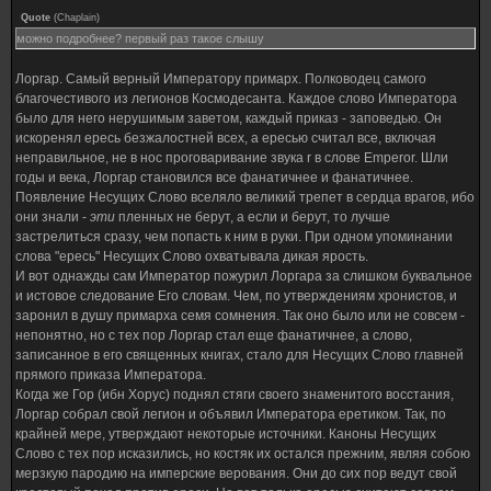
Quote
(
Chaplain
)
можно подробнее? первый раз такое слышу
Лоргар. Самый верный Императору примарх. Полководец самого
благочестивого из легионов Космодесанта. Каждое слово Императора
было для него нерушимым заветом, каждый приказ - заповедью. Он
искоренял ересь безжалостней всех, а ересью считал все, включая
неправильное, не в нос проговаривание звука r в слове Emperor. Шли
годы и века, Лоргар становился все фанатичнее и фанатичнее.
Появление Несущих Слово вселяло великий трепет в сердца врагов, ибо
они знали -
эти
пленных не берут, а если и берут, то лучше
застрелиться сразу, чем попасть к ним в руки. При одном упоминании
слова "ересь" Несущих Слово охватывала дикая ярость.
И вот однажды сам Император пожурил Лоргара за слишком буквальное
и истовое следование Его словам. Чем, по утверждениям хронистов, и
заронил в душу примарха семя сомнения. Так оно было или не совсем -
непонятно, но с тех пор Лоргар стал еще фанатичнее, а слово,
записанное в его священных книгах, стало для Несущих Слово главней
прямого приказа Императора.
Когда же Гор (ибн Хорус) поднял стяги своего знаменитого восстания,
Лоргар собрал свой легион и объявил Императора еретиком. Так, по
крайней мере, утверждают некоторые источники. Каноны Несущих
Слово с тех пор исказились, но костяк их остался прежним, являя собою
мерзкую пародию на имперские верования. Они до сих пор ведут свой