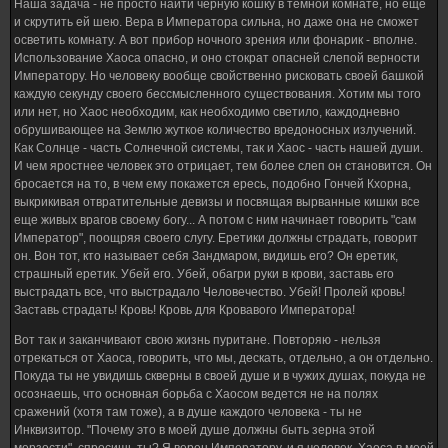
Наша задача - не просто найти черную кошку в темной комнате, но еще
и скрутить ей шею. Вера в Императора сильна, но даже она не сможет
осветить комнату. А вот прибор ночного зрения или фонарик - вполне.
Использование Хаоса опасно, и оно стократ опасней слепой верности
Императору. Но человеку вообще свойственно рисковать своей башкой
каждую секунду своего бессмысленного существования. Хотим мы того
или нет, но Хаос необходим, как необходимо светило, каждодневно
обрушивающее на Землю жуткое количество вредоносных излучений.
Как Солнце - часть Солнечной системы, так и Хаос - часть нашей души.
И чем яростнее человек это отрицает, тем более слеп он становится. Он
бросается на то, в чем ему покажется ересь, подобно Гончей Кхорна,
выкрикивая отвратительные девизы и посвящая вырванные кишки все
еще живых врагов своему богу... А потом с ним начинает говорить "сам
Император", поощряя своего слугу. Еретики должны страдать, говорит
он. Вон тот, кто называет себя Зандмаром, видишь его? Он еретик,
страшный еретик. Убей его. Убей, обагри руки в крови, заставь его
выстрадать все, что выстрадало Человечество. Убей! Пролей кровь!
Заставь страдать! Кровь! Кровь для Кровавого Императора!
Вот так и заканчивают свою жизнь пуритане. Повторяю - нельзя
отрекаться от Хаоса, говорить, что мы, дескать, отдельно, а он отдельно.
Покуда ты не увидишь скверны в своей душе и в чужих душах, покуда не
осознаешь, что основная борьба с Хаосом ведется не на полях
сражений (хотя там тоже), а в душе каждого человека - ты не
Инквизитор. "Почему это в моей душе должны быть зерна этой