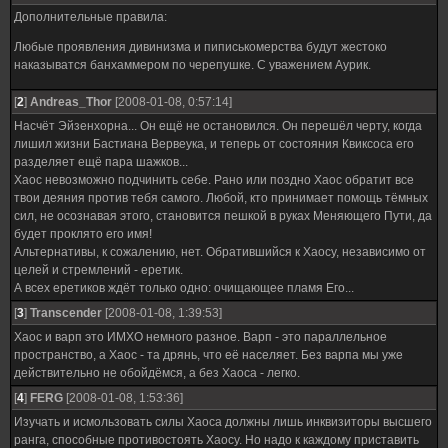
Дополнительные правила:
Любые проявления дивинизма и пиписькомерства будут жестоко
наказыватся банхаммером по черепушке. С уважением Аурик.
[
2
]
Andreas_Thor
[2008-01-08, 0:57:14]
Насчёт Эйзенхорна... Он ещё не остановился. Он перешёл черту, когда
лишил жизни Бастиана Вервеука, и теперь от состояния Квиксоса его
разделяет ещё пара шажков...
Хаос невозможно подчинить себе. Рано или поздно Хаос обратит все
твои деяния против тебя самого. Любой, кто принимает помощь тёмных
сил, не осознавая этого, становится пешкой в руках Меняющего Пути, да
будет проклято его имя!
Альтернативы, к сожалению, нет. Обратившийся к Хаосу, независимо от
целей и стремлений - еретик.
А всех еретиков ждёт только одно: очищающее пламя Его...
[
3
]
Transcender
[2008-01-08, 1:39:53]
Хаос и варп это ИМХО немного разное. Варп - это параллельное
пространство, а Хаос - та дрянь, что её населяет. Без варпа мы уже
действительно не обойдёмся, а без Хаоса - легко.
[
4
]
FERG
[2008-01-08, 1:53:36]
Изучать и исмользовать силы Хаоса должны лишь инквизиторы высшего
ранга, способные противостоять Хаосу. Но надо к каждому приставить