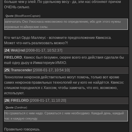
больше чем у элей. По удельному весу - да, эли нас обгоняют причом
ОЧЕНЬ сильно.
Quote
(
BloodRavenCaptain
)
запечатать Око Ужоснаха невозможно по определению, ибо для этого нужны
огромные псайкерские силы.
Кто читал Ордо Маллеус - вспомните предположение Квиксоса.
Может что-нить реализовать можно?!
[
24
]
Wol@nd
[2008-01-17, 10:52:37]
FIRELORD
, Квикос был безумен, скорее всего его действия сделали бы
ешё одну дыру в Имматериум ИМХО.
[
25
]
Transcender
[2008-01-17, 10:54:10]
Технологии некронов действительно могут помочь, только вот кроме
самих некронов правильных технологий ни у кого не найдётся. Квиксос
слишком породнился с Хаосом, чтобы замечать, что его, возможно,
используют.
[
26
]
FIRELORD
[2008-01-17, 11:10:20]
Quote
(
Zandmar
)
Но сражаться с ним надо. Сражаться с ним необходимо. Каждый день, каждый
час и каждую секунду.
Правильно говоришь.