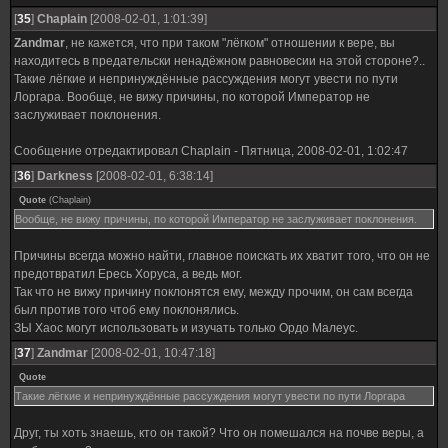
[
35
]
Chaplain
[2008-02-01, 1:01:39]
Zandmar
, не кажется, что при таком "лёгком" отношении к вере, вы
находитесь в предательски ненадёжном равновесии на этой стороне?..
Такие лёгкие и непринуждённые рассуждения могут увести по пути
Лоргара. Вообще, не вижу причины, по которой Император не
заслуживает поклонения.
Сообщение отредактировал
Chaplain
-
Пятница, 2008-02-01, 1:02:47
[
36
]
Darkness
[2008-02-01, 6:38:14]
Quote
(
Chaplain
)
Вообще, не вижу причины, по которой Император не заслуживает поклонения.
Причины всегда можно найти, главное поискать их хватит того, что он не
предотвратил Ересь Хоруса, а ведь мог.
Так что не вижу причину поклонятся ему, между прочим, он сам всегда
был против того чтоб ему поклонялись.
ЗЫ Хаос могут использовать и изучать только Ордо Малеус.
[
37
]
Zandmar
[2008-02-01, 10:47:18]
Quote
Такие лёгкие и непринуждённые рассуждения могут увести по пути Лоргара
Друг, ты хоть знаешь, кто он такой? Что он помешался на почве веры, а