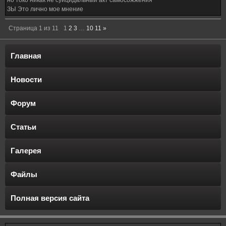
но токо никак не суицидальный акт самосожжения
ЗЫ Это лично мое мнение
Страница
1
из
11
1
2
3
…
10
11
»
Главная
Новости
Форум
Статьи
Галерея
Файлы
Полная версия сайта