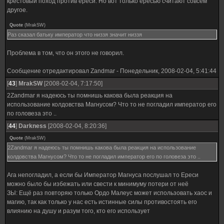
крестовый поход против ереси. Но вот только ересью считают совсем
другое.
Quote
(
MrakSW
)
Раз сказал батьку император что низзя значит низзя
Проблема в том, что он этого не говорил.
Сообщение отредактировал
Zandmar
-
Понедельник, 2008-02-04, 5:41:44
[
43
]
MrakSW
[2008-02-04, 7:17:50]
2Zandmar я надеюсь ты помнишь какова была реакция на
использование колдовства Магнусом? Что то не погладил император его
по головеза это ..
[
44
]
Darkness
[2008-02-04, 8:20:36]
Quote
(
MrakSW
)
2Zandmar я надеюсь ты помнишь какова была реакция на использование
колдовства Магнусом? Что то не погладил император его по головеза это ..
Ага непогладил, а если бы Император Магнуса послушал то Ереси
можно было бы избежать или свести к минимуму потери от неё
ЗЫ: Ещё раз повторяю только Ордо Малеус может использовать хаос и
магию, так как только у нас есть истинные силы противостоять его
влиянию на душу и разум того, кто его использует