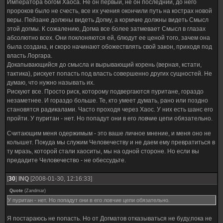
Императора богом Хаоса. Не он первый, не он последний, до него
пророков было не счесть, все их учения окончили путь на кострах новой
веры. Пейзане должны видеть Догму, а кормчие должны видеть Смысл
этой догмы. К сожалению, Догма все более затмевает Смысл в глазах
абсолютно всех. Они поклоняются ей, блюдут ее ценой того, зачем она
была создана, и скоро начинают обожествлять свой закон, приходя под
власть Лоргара.
Докапывающийся до смысла и вырывающий корень (верная, кстати,
тактика), рискует попасть под власть совершенно других сущностей. Не
думаю, что нужно называть их.
Рискуют все. Просто риск, которому подвергаются пуритане, гораздо
незаметнее. И гораздо больше. Те, кто умеет думать, рано или поздно
становятся радикалами. Часто проходя через Хаос. У них есть шанс его
пройти. У пуритан - нет. Но попадут они в его ловчие цепи обязательно.
Считающим меня одержимым - это ваше личное мнение, и меня оно не
колышет. Покуда мы служим Человечеству и не даем ему превратиться в
ту мразь, которой стали хаоситы, мы на одной стороне. Но если вы
предадите Человечество - не обессудьте.
[
30
]
INQ
[2008-01-30, 12:16:33]
Quote
(
Zandmar
)
У пуритан - нет. Но попадут они в его ловчие цепи обязательно.
Я постараюсь не попасть. Но от Догматов отказываться не буду,пока не