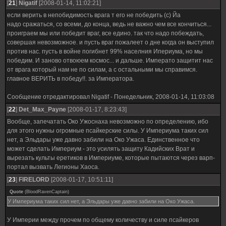
[
21
]
Nigatif
[2008-01-14, 11:02:21]
если верить в непобидимость врага т его не победить (с) Йа
надо сражаться, со всеми, до конца, ведь не важно чем все кончиться...
проиграем мы или победит враг, все едино. так что надо побеждать,
совершая невозможное. и пусть враг пожалеет о дне когда он выступил
против нас. пусть в войне погибнет 99% населния Ипериума, но мы
победим. И заново отвоюем космос... и дальше. Императо защитит нас
от врага который нам не по силам, а с остальными мы справимся.
главное ВЕРИТЬ в победу!!. за Императора.
Сообщение отредактировал
Nigatif
-
Понедельник, 2008-01-14, 11:03:08
[
22
]
Det_Max_Payne
[2008-01-17, 8:23:43]
Вообще, запечатать Око Ужоснаха невозможно по определению, ибо
для этого нужны огромные псайкерские силы. У Империума таких сил
нет, а Эльдары уже давно забили на Око Ужаса. Единственное что
может сделать Империум - это усилять защиту Кадийских Врат и
вырезать культы еретиков в Империуме, которые пытаются через варп-
портал вызвать Легионы Хаоса.
[
23
]
FIRELORD
[2008-01-17, 10:51:11]
Quote
(
BloodRavenCaptain
)
У Империума таких сил нет, а Эльдары уже давно забили на Око Ужаса.
У Империи между прочем по общему количеству и силе псайкеров