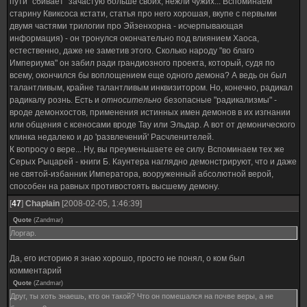
пути "сбивает" зачастую больше своих, нежли чужих... Вспоминаем
старину Квиксоса кстати, статья про него хорошая, вкупе с первыми
двумя частями трилогии про Эйзенхорна - исчерпывающая
информация) - он тронулся окончательно под влиянием Хаоса,
естественно, даже не заметив этого. Сколько народу "во благо
Империума" он забил ради грандиозного проекта, который, судя по
всему, окончился бы воплощением еще одного демона? А ведь он был
талантливым, крайне талантливым инквизитором. Но, конечно, радикал
радикалу рознь. Есть и
относительно
безопасные "радикализмы" -
вроде демонхостов, применения истинных имен демонов в их изгнании
или общения с ксеносами вроде Тау или Эльдар. А вот от демонического
клинка недалеко и до 'развлечений' Расчленителей.
К вопросу о вере... Ну, вы преуменьшаете ее силу. Вспоминаем тех же
Серых Рыцарей - книги Б. Каунтера наглядно демонстрируют, что и даже
не святой-избанник Императора, вооруженный абсолютной верой,
способен на равных противостоять высшему демону.
[
47
]
Chaplain
[2008-02-05, 1:46:39]
Quote
(
Zandmar
)
Лоргар.
Да, его историю я знаю хорошо, просто не понял, о ком был
комментарий
Quote
(
Zandmar
)
Друг, ты хоть знаешь, кто он такой? Что он помешался на почве веры, а не