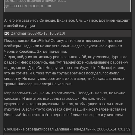
тээкс... я зову старжего инквмизитора...
ДЖЕЕЕЕЕЕЕКСОООООН!!!!!!!
А чего его звать-то? Он везде. Видит все. Слышит все. Еретиков находит
в любой ситуации.
[
20
]
Zandmar
[2008-01-13, 10:59:10]
Поддерживаю,
SaruMisha
! Останутся только отдельные конкретные
псайкеры. Над ними можно установить надзор, пускать по окраинам
Черные Корабли... Эх, мечты-мечты.
Ладно, пойду их потихоньку реализовывать. Эй, штурмовики, Нургл вас
раздери! Чего расселись, нам тут гвардейское командование работенку
подкидывает. Да, в Око. Нет, пуритане тоже будут. Что? Да пофиг мне,
что не хотите. Я б тоже тут на трупах еретиков посидел, посмолил
сигаретку. Но нам нужны еретики в живом виде, чтобы сделать новые
трупы! Шнеллер, шнеллер! На челноки!
Мир пессимистичен, но мы-то оптимисты! Победить нельзя, но можно
сдержать! И для этого все средства хороши. Нельзя, чтобы
существовали только радикалы. Нельзя, чтобы существовали только
пуритане. А если кто-то собъется с пути защитников Человечества (не
Империи! Человечества!) - тогда заклеймим их позором и уничтожим.
Сообщение отредактировал
Zandmar
-
Понедельник, 2008-01-14, 0:01:59