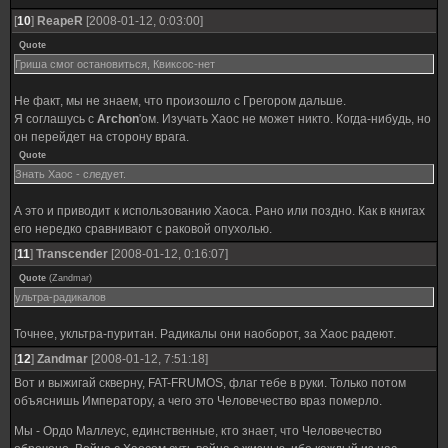
[
10
]
ReapeR
[2008-01-12, 0:03:00]
Quote
Гриша смог остановиться, Квиксос-нет
Не факт, мы не знаем, что произошло с Грегором дальше.
Я соглашусь с
Archon
'ом. Изучать Хаос не может никто. Когда-нибудь, но
он перейдет на сторону врага.
Quote
Знать Хаос - следует.
А это и приводит к использованию Хаоса. Рано или поздно. Как в книгах
его нередко сравнивают с раковой опухолью.
[
11
]
Transcender
[2008-01-12, 0:16:07]
Quote
(
Zandmar
)
ультра-радикалов
Точнее, укльтра-пуритан. Радикалы они наоборот, за Хаос радеют.
[
12
]
Zandmar
[2008-01-12, 7:51:18]
Вот и выжигай скверну, FAT-FRUMOS, флаг тебе в руки. Только потом
объяснишь Императору, а чего это Человечество враз померло.
Мы - Ордо Маллеус, единственные, кто знает, что Человечество