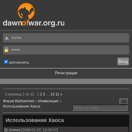
запомнить
Регистрация
.
Страница
1
из
11
1
2
3
…
10
11
»
Форум Warhammer
»
Инквизиция
»
Использование Хаоса
Использование Хаоса
[
1
]
Armen
[2008-01-07, 12:08:47]