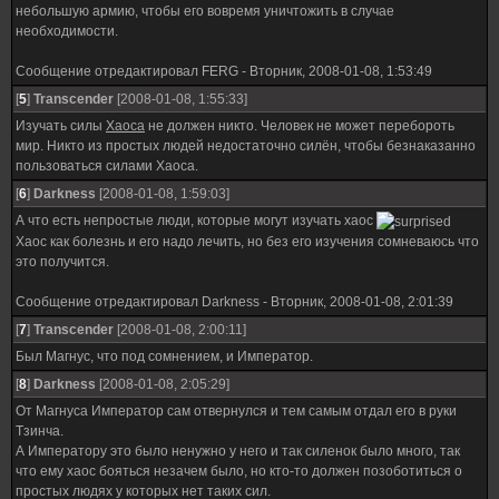
небольшую армию, чтобы его вовремя уничтожить в случае
необходимости.
Сообщение отредактировал
FERG
-
Вторник, 2008-01-08, 1:53:49
[
5
]
Transcender
[2008-01-08, 1:55:33]
Изучать силы
Хаоса
не должен никто. Человек не может перебороть
мир. Никто из простых людей недостаточно силён, чтобы безнаказанно
пользоваться силами Хаоса.
[
6
]
Darkness
[2008-01-08, 1:59:03]
А что есть непростые люди, которые могут изучать хаос
Хаос как болезнь и его надо лечить, но без его изучения сомневаюсь что
это получится.
Сообщение отредактировал
Darkness
-
Вторник, 2008-01-08, 2:01:39
[
7
]
Transcender
[2008-01-08, 2:00:11]
Был Магнус, что под сомнением, и Император.
[
8
]
Darkness
[2008-01-08, 2:05:29]
От Магнуса Император сам отвернулся и тем самым отдал его в руки
Тзинча.
А Императору это было ненужно у него и так силенок было много, так
что ему хаос бояться незачем было, но кто-то должен позоботиться о
простых людях у которых нет таких сил.