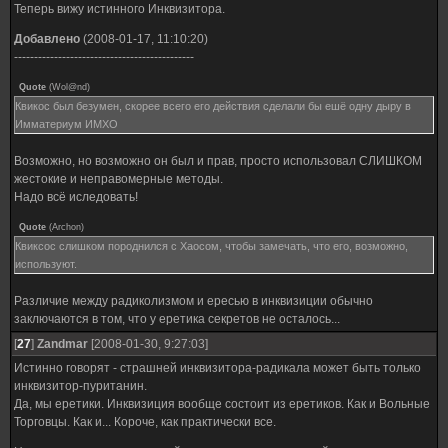
Теперь вижу истинного Инквизитора.
Добавлено
(2008-01-17, 11:10:20)
---------------------------------------------
Quote
(
Wol@nd
)
Квикос был безумен, скорее всего его действия сделали бы ешё одну дыру в
Имматериум ИМХО
Возможно, но возможно он был и прав, просто использовал СЛИШКОМ
жестокие и неправомерные методы.
Надо всё иследовать!
Quote
(
Archon
)
Квиксос слишком породнился с Хаосом, чтобы замечать, что его, возможно,
используют.
Различие между радиколизмом и ересью в инквизиции обычно
заключаются в том, что у еретика секретов не осталось...
[
27
]
Zandmar
[2008-01-30, 9:27:03]
Истинно говорят - страшней инквизитора-радикала может быть только
инквизитор-пуританин.
Да, мы еретики. Инквизиция вообще состоит из еретиков. Как и Вольные
Торговцы. Как и... Короче, как практически все.