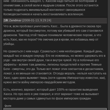
ним - обязанность каждого. С Хаосом надо биться не болтерами и
огнеметами, а силой воли и мудрым словом. После этого останется
только подрезать минимальный контингент свихнувшихся
Космодесантников и начать восстанавливать вселенную.
[
19
]
Zandmar
[2008-01-13, 9:29:24]
Что ж, всяк пробовал уничтожить Хаос... Была в древности сказка про
дракона, который бессмертен, потому как убивший его сам становился
драконом. Там под этой тварью понимали человеческие пороки, а что
есть Хаос, как не порок? Не омочив рук в крови, не избавишь мир от
убийцы.
Но сражаться с ним надо. Сражаться с ним необходимо. Каждый день,
каждый час и каждую секунду. Его не изживешь, но можно удержать его в
узде - как внутри своей души, так и внутри чужой. Ну а побочные его
эффекты - всякие там демоны, легионы предателей и прочие Темные
Боги - смертны, это да. Только вот ложат этих сектантов и десантников,
ложат, а их меньше не становится. Отсюда мораль - нельзя наступать на
Хаос, один хрен выживет тварь (хотя одному Императору известно, как),
нужно вести войну имперско-гвардейским методом.
Есть, конечно, вариант, который дает 100%-ю гарантию выведения
Хаоса. Но про него я уже говорил, и этот вариант тоже не вызывает
восторга даже у самых сдвинутых по фазе имперских граждан.
Quote