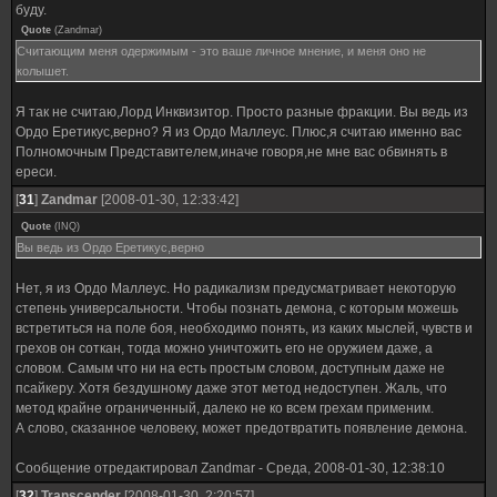
буду.
Quote
(
Zandmar
)
Считающим меня одержимым - это ваше личное мнение, и меня оно не
колышет.
Я так не считаю,Лорд Инквизитор. Просто разные фракции. Вы ведь из
Ордо Еретикус,верно? Я из Ордо Маллеус. Плюс,я считаю именно вас
Полномочным Представителем,иначе говоря,не мне вас обвинять в
ереси.
[
31
]
Zandmar
[2008-01-30, 12:33:42]
Quote
(
INQ
)
Вы ведь из Ордо Еретикус,верно
Нет, я из Ордо Маллеус. Но радикализм предусматривает некоторую
степень универсальности. Чтобы познать демона, с которым можешь
встретиться на поле боя, необходимо понять, из каких мыслей, чувств и
грехов он соткан, тогда можно уничтожить его не оружием даже, а
словом. Самым что ни на есть простым словом, доступным даже не
псайкеру. Хотя бездушному даже этот метод недоступен. Жаль, что
метод крайне ограниченный, далеко не ко всем грехам применим.
А слово, сказанное человеку, может предотвратить появление демона.
Сообщение отредактировал
Zandmar
-
Среда, 2008-01-30, 12:38:10
[
32
]
Transcender
[2008-01-30, 2:20:57]