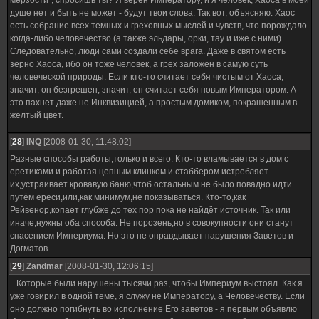
мерзости", спросишь ты? Я верен Императору, и я человек, Хаоса в моей
душе нет и быть не может - будут твои слова. Так вот, объясняю. Хаос
есть собрание всех темных и греховных мыслей и чувств, что порождало
когда-либо человечество (а также эльдары, орки, тау и иже с ними).
Следовательно, люди сами создали себе врага. Даже в святом есть
зерно Хаоса, ибо он тоже человек, а грех заложен в самую суть
человеческой природы. Если кто-то считает себя чистым от Хаоса,
значит, он безгрешен, значит, он считает себя новым Императором. А
это пахнет даже не Инквизицией, а простым домиком, покрашенным в
желтый цвет.
[
28
]
INQ
[2008-01-30, 11:48:02]
Разные способы работы,только и всего. Кто-то вламывается в дом с
еретиками и работая цепным клинком и стаббером истребляет
их,устраивает кровавую баню,чтоб остальным не было повадно идти
путём ереси,или,как минимум,не показываться. Кто-то,как
Рейвенор,копает глубже до тех пор пока не найдёт источник. Так или
иначе,нужны оба способа. Не порозень,но в совокупности они станут
спасением Империума. Но это не оправдывает нарушения Заветов и
Догматов.
[
29
]
Zandmar
[2008-01-30, 12:06:15]
...Которые были нарушены тысячи раз, чтобы Империум выстоял. Как я
уже говирил в одной теме, я служу не Императору, а Человечеству. Если
оно должно погибнуть во исполнение Его заветов - я первым объявлю