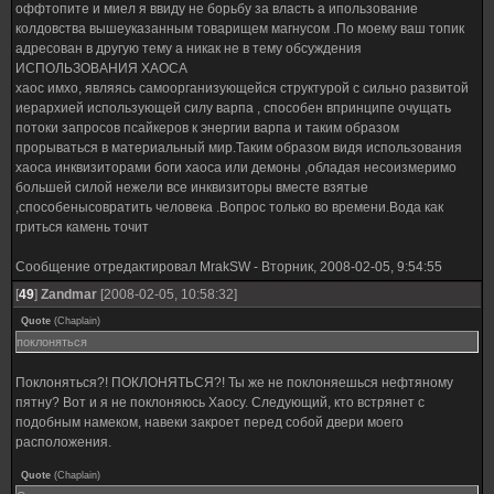
оффтопите и миел я ввиду не борьбу за власть а ипользование
колдовства вышеуказанным товарищем магнусом .По моему ваш топик
адресован в другую тему а никак не в тему обсуждения
ИСПОЛЬЗОВАНИЯ ХАОСА
хаос имхо, являясь самоорганизующейся структурой с сильно развитой
иерархией использующей силу варпа , способен впринципе очущать
потоки запросов псайкеров к энергии варпа и таким образом
прорываться в материальный мир.Таким образом видя использования
хаоса инквизиторами боги хаоса или демоны ,обладая несоизмеримо
большей силой нежели все инквизиторы вместе взятые
,способенысовратить человека .Вопрос только во времени.Вода как
гриться камень точит
Сообщение отредактировал
MrakSW
-
Вторник, 2008-02-05, 9:54:55
[
49
]
Zandmar
[2008-02-05, 10:58:32]
Quote
(
Chaplain
)
поклоняться
Поклоняться?! ПОКЛОНЯТЬСЯ?! Ты же не поклоняешься нефтяному
пятну? Вот и я не поклоняюсь Хаосу. Следующий, кто встрянет с
подобным намеком, навеки закроет перед собой двери моего
расположения.
Quote
(
Chaplain
)