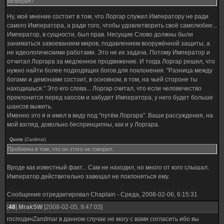
безверия?
Ну, моё мнение состоит в том, что Лоргар служил Императору не ради
самого Императора, а ради того, чтобы удовлетворить своё самолюбие...
Император, в сущности, был прав. Несущие Слово должны были
заниматься завоеванием миров, подавлением вооружённой защиты, а
не идеологическими работами. Это не их задача. Потому Император и
отчитал Лоргара за медленное продвижение. И тогда Лоргар решил, что
нужно найти более подходящих богов для поклонения. "Разница между
богами и демонами состоит, в основном, в том, на чьей стороне ты
находишься." Это его слова... Лоргар считал, что если человечество
преклонится перед хаосом и забудет Императора, у него будет больше
шансов выжить.
Именно это я и имел в виду под "путём Лоргара". Ваши рассуждения, на
мой взгляд, довольно беспринципны, как и у Лоргара.
Quote
(
Zandmar
)
Проблема в том, что он этого не говорил.
Вроде как известный факт... Сам не находил, но много от кого слышал.
Император действительно завещал не поклоняться ему.
Сообщение отредактировал
Chaplain
-
Среда, 2008-02-06, 6:15:31
[
48
]
MrakSW
[2008-02-05, 9:47:03]
господинZandmar в данном случае не могу с вами согласить ибо вы