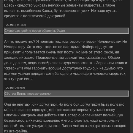
старую планетарную власть? Может, этот Анператор и лучше будет?
Ересь - средство убирать ненужные элементы общества, а также
выявлять пособников Хаоса, бунтовщиков и чужих. Не надо путать
средство с политической доктриной.
Quote
(
Fm-182
)
Скоро сам себя в ереси обвинять будет
А что, незаметно? Я прямым текстом говорю - я верен Человечеству. Не
Императору. Хотя ему тоже, но не настолько. Файерлорд тут же
прибежит и попытается сжечь мои посты, но мне от этого, хе-хе, ни
холодно ни жарко. Правовеные, вы сражайтесь, сражайтесь. Общее
дело делаем, нецелесообразно покуда меня сжигать. Зерна сомнения и
"скверны" в умы заронить вообще достаточно трудно, и не думаю, что
все мои усилия породят хотя бы одного мыслящего человека сверх тех,
что тут уже есть.
Quote
(
Archon
)
Сёстры Битвы первые еретики
Они не еретики, они догматики. На поле боя догматиком быть полезно,
меньше шансов сдохнуть, меньше шансов переметнуться к врагу.
Плотный контроль над действиями Сестер обеспечивает полнейшую
безопасность их использования. А что случается, когда контроль не
полный - вы все увидите в марте. Лично мне хватило кратеньких сводок
из ucs-файла.