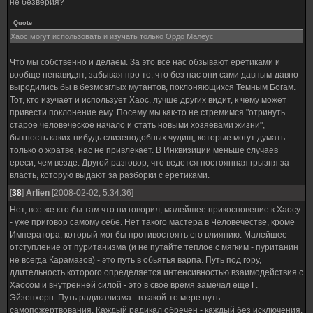
не безверия?
Quote
Хаос могут использовать и изучать только Ордо Малеус
Что мы собственно и делаем. За это все нас обзывают еретиками и
вообще ненавидят, забывая про то, что без нас они сами давным-давно
выродились бы в безмозглых мутантов, поклоняющихся Темным Богам.
Тот, кто изучает и использует Хаос, лучше других видит, к чему может
привести поклонение ему. Посему мы как-то не стремимся "отринуть
старое человеческое начало и стать новыми хозяевами жизни",
бытность каких-нибудь слизеподобных чудищ, которые могут думать
только о жратве, нас не привлекает. В Инквизиции меньше случаев
ереси, чем везде. Другой разговор, что ведется постоянная грызня за
власть, которую выдают за разборки с еретиками.
[
38
]
Arlien
[2008-02-02, 5:34:36]
Нет, все же кто бы там что ни говорил, малейшее прикосновение к Хаосу
- уже приговор самому себе. Нет такого мастера в Человечестве, кроме
Императора, который мог бы противостоять его влиянию. Малейшее
отступление от пуританизма (и не путайте теплое с мягким - пуританин
не всегда Карамазов) - это путь в обьятья варпа. Путь под гору,
длительность которого определяется интенсивностью взаимодействия с
Хаосом и внутренней силой - это в свое время замечал еще Г.
Эйзенхорн. Путь радикализма - в какой-то мере путь
самопожертвования. Каждый радикал обречен - каждый без исключения,