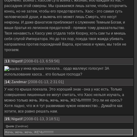
обречено. Война с Хаосом суть война с жизнью, ибо каждый из нас -
рассадник этой скверны. Мы сражаемся лишь затем, чтобы отсрочить
конец, но не затем, чтобы его предотвратить. Хаос - это самая суть
человеческой души, и выжечь его может лишь Смерть, что несут
некроны. И даже фанатизм приближает к служению Темным Богам, и
ваши братья из легионов предателей - прямое тому доказательство.
Твоя ненависть к Хаосу уже отдала тебя Кхорну, хоть сам ты и мнишь
себя слугой Императора. Но до тех пор, покуда твоя жажда убивать
направлена против порождений Варпа, еретиков и чужих, мы тебя не
трогаем.
[
13
]
Nigatif
[2008-01-13, 6:59:56]
у инка крыша поехала... ордо маллеус голосунт ЗА
использование хаоса... кто больше господа?
[
14
]
Zandmar
[2008-01-13, 2:31:01]
У нас-то крыша поехала. Это хороший знак - она у нас есть. Только
совершенно лишенные ее могут считать, что Хаос нельзя изучать, а
можно только жечь. Жечь, жечь, жечь, ЖЕЧЬ!!!!!!!!!!! Это ли не ересь?
Хотя ладно, что ж я тут развеиваю чужое невежество... Думайте как
хотите, все равно решать нам.
[
15
]
Nigatif
[2008-01-13, 3:18:51]
Quote
(
Zandmar
)
Жечь, жечь, жечь, ЖЕЧЬ!!!!!!!!!!!