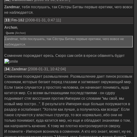
Zandmar
, тебя послушать, так Сёстры Битвы первые еретики, чего вовсе
не наблюдается.
[
33
]
Fm-182
[2008-01-31, 0:47:11]
Archon
,
Quote
(
Archon
)
Zandmar, тебя послушать, так Сёстры Битвы первые еретики, чего вовсе не
наблюдается.
Сомнение порождает ересь. Скоро сам себя в ереси обвинять будет
[
34
]
Zandmar
[2008-01-31, 10:42:04]
Сомнение порождает размышление. Размышление дает пинок розовым
слоникам, которые бегают перед глазами и затмевают окружающий мир.
Если такое случается у простого человека, он начинает понимать, куда
катится мир. Со всеми вытекающими последствиями - он сдуру
поднимает стяг восстания против Империи со словами "мы свой, мы
новый мир постро...". В результате Империя еще больше погружается в
раздор и ослабевает. "Хотели как лучше, а получилось как всегда". Если
такое случается у властных структур, то все нормально, ибо они не
только понимают, куда катится мир, но еще и обладают знаниями о том,
как направлять качение. К тому же плотно контролируются сверху.
И помните - Империя возникла в сомнении. А кто его знает, может, ну ее,