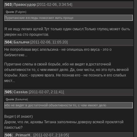
[
503
]
Правосудор
[2011-02-06, 3:34:54]
Quote
(
Fulgrim
)
Пуританские взгляды помогают жить проще
Я не ищу легких аутей.Тут только один смысл:Только глупец может быть
уверен на сто процентов.
[
504
]
Бальячи
[2011-02-06, 11:05:20]
Не попробовав вкус апельсина - не опишешь его вкуса - это о
библиотеке...
Пуритане слепы в своей борьбе, ибо не видят в достаточной
объективности то, с чем имеют дело. Да, они чисты, но это путь вечной
борьбы. Хаос - оружие врага. Не познав его - не познать и его слабых
мест...
[
505
]
Cassius
[2011-02-07, 2:11:41]
Quote
(
Бальячи
)
ибо не видят в достаточной объективности то, с чем имеют дело
Видят) И знают)
Даром, что ли, архивы Титана заполнены доверху всякой проклятой
пакостью?
[
506
]
_PrimarH_
[2011-02-07, 2:18:05]