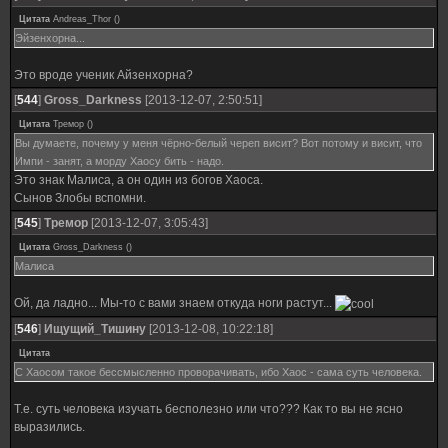
Цитата
Andreas_Thor
(
)
Эйзенхорна...
Это вроде ученик Айзенхорна?
[
544
]
Gross_Darkness
[2013-12-07, 2:50:51]
Цитата
Тремор
(
)
Вы думаете, почему у меня чёрно-белый череп висит? Вот потому и висит, что
Импи - занят, а морду Хаосу бить - надо.
Это знак Малиса, а он один из богов Хаоса.
Сынов Злобы вспомни.
[
545
]
Тремор
[2013-12-07, 3:05:43]
Цитата
Gross_Darkness
(
)
Малиса
Ой, да ладно... Мы-то с вами знаем откуда ноги растут...
[
546
]
Ищущий_Тишину
[2013-12-08, 10:22:18]
Цитата
С Хаосом такое бессмысленно проворачивать, ибо Хаос - сама суть человека.
Т.е. суть человека изучать бесполезно или что??? Как то вы не ясно
выразились.