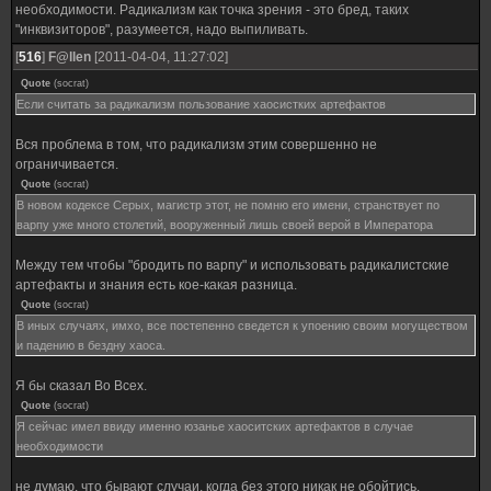
необходимости. Радикализм как точка зрения - это бред, таких
"инквизиторов", разумеется, надо выпиливать.
[
516
]
F@llen
[2011-04-04, 11:27:02]
Quote
(
socrat
)
Если считать за радикализм пользование хаосистких артефактов
Вся проблема в том, что радикализм этим совершенно не
ограничивается.
Quote
(
socrat
)
В новом кодексе Серых, магистр этот, не помню его имени, странствует по
варпу уже много столетий, вооруженный лишь своей верой в Императора
Между тем чтобы "бродить по варпу" и использовать радикалистские
артефакты и знания есть кое-какая разница.
Quote
(
socrat
)
В иных случаях, имхо, все постепенно сведется к упоению своим могуществом
и падению в бездну хаоса.
Я бы сказал Во Всех.
Quote
(
socrat
)
Я сейчас имел ввиду именно юзанье хаоситских артефактов в случае
необходимости
не думаю, что бывают случаи, когда без этого никак не обойтись.