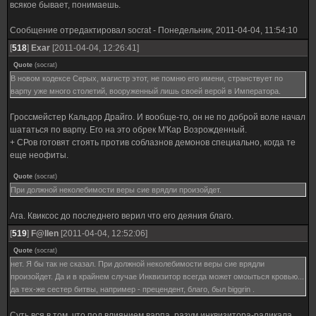
всякое бывает, понимаешь.
Сообщение отредактировал
socrat
-
Понедельник, 2011-04-04, 11:54:10
[
518
]
Exar
[2011-04-04, 12:26:41]
Quote
(
socrat
)
В новом кодексе Серых, магистр этот, не помню его имени, странствует по
варпу уже много столетий, вооруженный лишь своей верой в Императора.
Гроссмейстер Кальдор Драйго. И вообще-то, он не по доброй воле начал
шататься по варпу. Его на это обрек М'Кар Возрожденный.
+ СРов готовят стоять против соблазнов демонов специально, когда те
еще неофиты.
Quote
(
socrat
)
При должной неколебимости веры сие врядли произойдет.
Ага. Квиксос до последнего верил что его деяния благо.
[
519
]
F@llen
[2011-04-04, 12:52:06]
Quote
(
socrat
)
нет. Я бы так не сказал. При должной неколебимости веры сие врядли
произойдет. Да и в крайнем случае Инквизитор всегда может омоыться кровью...
да тех-же сестер битвы, например - прецендент, благо, был biggrin .
Суть вся в том, что под влиянием варпа, разум инквизитора-радикала