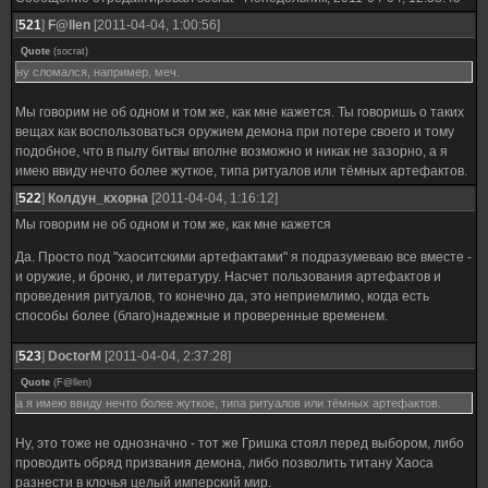
[
521
]
F@llen
[2011-04-04, 1:00:56]
Quote
(
socrat
)
ну сломался, например, меч.
Мы говорим не об одном и том же, как мне кажется. Ты говоришь о таких
вещах как воспользоваться оружием демона при потере своего и тому
подобное, что в пылу битвы вполне возможно и никак не зазорно, а я
имею ввиду нечто более жуткое, типа ритуалов или тёмных артефактов.
[
522
]
Колдун_кхорна
[2011-04-04, 1:16:12]
Мы говорим не об одном и том же, как мне кажется
Да. Просто под "хаоситскими артефактами" я подразумеваю все вместе -
и оружие, и броню, и литературу. Насчет пользования артефактов и
проведения ритуалов, то конечно да, это неприемлимо, когда есть
способы более (благо)надежные и проверенные временем.
[
523
]
DoctorM
[2011-04-04, 2:37:28]
Quote
(
F@llen
)
а я имею ввиду нечто более жуткое, типа ритуалов или тёмных артефактов.
Ну, это тоже не однозначно - тот же Гришка стоял перед выбором, либо
проводить обряд призвания демона, либо позволить титану Хаоса
разнести в клочья целый имперский мир.