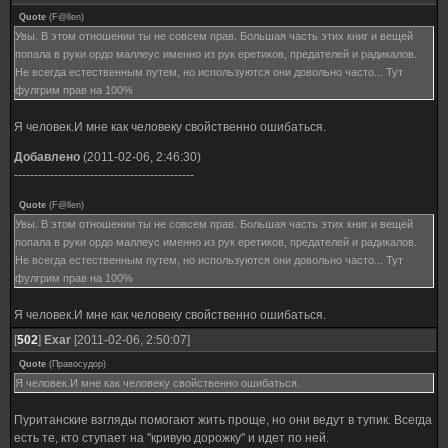
Quote
(
F@llen
)
Увы. В этом отношении ты не совсем прав. Большая часть этих книг и вещей
попала в руки ордо маллеус именно из рук еретиков, предателей и радикалов.
Не всегда естественным путем, но используются они довольно часто... Тут
фулгрим прав на 100%
Я человек.И мне как человеку свойственно ошибаться.
Добавлено
(2011-02-06, 2:46:30)
---------------------------------------------
Quote
(
F@llen
)
Увы. В этом отношении ты не совсем прав. Большая часть этих книг и вещей
попала в руки ордо маллеус именно из рук еретиков, предателей и радикалов.
Не всегда естественным путем, но используются они довольно часто... Тут
фулгрим прав на 100%
Я человек.И мне как человеку свойственно ошибаться.
[
502
]
Exar
[2011-02-06, 2:50:07]
Quote
(
Правосудор
)
Я человек.И мне как человеку свойственно ошибаться.
Пуританские взгляды помогают жить проще, но они ведут в тупик. Всегда
есть те, кто ступает на "кривую дорожку" и идет по ней.