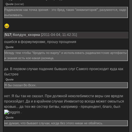
Quote
(
socrat
)
Радикализм как точка зрения - это бред, таких "инквизиторов", разумеется, надо
выпиливать.
[
517
]
Колдун_кхорна
[2011-04-04, 11:42:31]
ошибся в формулировке, прошу прощения
Quote
Между тем чтобы "бродить по варпу" и использовать радикалистские артефакты
и знания есть кое-какая разница.
да. В первом случае падение бывших слуг Самого происходит куда как
быстрее
Quote
Я бы сказал Во Всех.
нет. Я бы так не сказал. При должной неколебимости веры сие врядли
произойдет. Да и в крайнем случае Инквизитор всегда может омоыться
кровью... да тех-же сестер битвы, например - прецендент, благо, был
.
Quote
не думаю, что бывают случаи, когда без этого никак не обойтись.