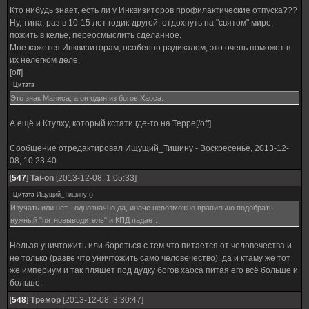
Кто нибудь знает, есть ли у Инквизиторов профилактические отпуска???
Ну, типа, раз в 10-15 лет годик-другой, отдохнуть на "святом" мире,
пожить в келье, переосмыслить сделанное.
Мне кажется Инквизиторам, особенно радикалом, это очень поможет в
их нелегком деле.
[off]
Цитата
Это знак Малиса, а он один из богов Хаоса.
А ещё и Ктулху, который кстати где-то на Терре[/off]
Сообщение отредактировал
Ищущий_Тишину
-
Воскресенье, 2013-12-
08, 10:23:40
[
547
]
Tai-on
[2013-12-08, 1:05:33]
Цитата
Ищущий_Тишину
(
)
Изучать или нет - однозначно да, иначе невозможно правильно подобрать
нужный "пятновыводитель" и КПД падает.
Нельзя уничтожить или бороться с тем что питается от человечества и
не только (разве что уничтожить само человечество), да и ктаму же тот
же империум и так пляшет под дудку богов хаоса питая его всё больше и
больше.
[
548
]
Тремор
[2013-12-08, 3:30:47]