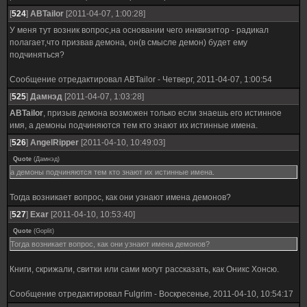
[
524
]
ABTailor
[2011-04-07, 1:00:28]
У меня тут возник вопрос,на основании чего инквизитор - радикал
полагает,что призвав демона, он(в смысле демон) будет ему
подчиняться?
Сообщение отредактировал
ABTailor
-
Четверг, 2011-04-07, 1:00:54
[
525
]
Дамнэд
[2011-04-07, 1:03:28]
ABTailor
, призыв демона возможен только если знаешь его истинное
имя, а демоны подчиняются тем кто знают их истинные имена.
[
526
]
AngelRipper
[2011-04-10, 10:49:03]
Quote
(
Дамнэд
)
а демоны подчиняются тем кто знают их истинные имена.
Тогда возникает вопрос, как они узнают имена демонов?
[
527
]
Exar
[2011-04-10, 10:53:40]
Quote
(
Goplit
)
Тогда возникает вопрос, как они узнают имена демонов?
Книги, скрижали, свитки или сами могут рассказать, как Оникс Хонсю.
Сообщение отредактировал
Fulgrim
-
Воскресенье, 2011-04-10, 10:54:17