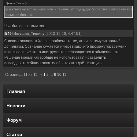
Цитата
Tai-on
(
)
да и ктаму же тот же империум и так пляшет под дудку богов хаоса питая его всё
больше и больше.
Чья-бы корова мычала...
[
549
]
Ищущий_Тишину
[2013-12-10, 4:47:51]
С использованием Хаоса проблема та же, что и с стимуляторами/
допингами. Сознание сужается и через какой-то промежуток времени
использование этого инструмента превращается в обыденность.
Решение (кроме как вообще не использовать) - разделить
исследователей/пользователей и тех кто даёт санкцию.
Страница
11
из
11
«
1
2
…
9
10
11
Главная
Новости
Форум
Статьи