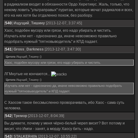
в радикализм входит в обязанности Ордо Херетикус. Жаль, только, что
некому ловить "ультраправых" пуритан, которые мочат радикалов и всех,
кто на них хотя бы отдаленно похож, без разбору.
[
540
]
Ищущий_Тишину
[2013-12-07, 3:37:45]
Хаос, подобен мусору или грязи, его надо убирать и чистить.
Изучать или нет - однозначно да, иначе невозможно правильно
подобрать нужный "пятновыводитель" и КПД падает.
[
541
]
Gross_Darkness
[2013-12-07, 3:47:30]
Цитата
Ищущий_Тишину
(
)
Хаос, подобен мусору или грязи, его надо убирать и чистить.
ЛГМнутые не кончаются...
Цитата
Ищущий_Тишину
(
)
Изучать или нет - однозначно да, иначе невозможно правильно подобрать
нужный "пятновыводитель" и КПД падает.
С Хаосом такое бессмысленно проворачивать, ибо Хаос - сама суть
человека.
[
542
]
Тремор
[2013-12-07, 8:04:39]
Вы думаете, почему у меня чёрно-белый череп висит? Вот потому и
висит, что Импи - занят, а морду Хаосу бить - надо.
[
543
]
STALKER40k
[2013-12-07, 10:55:22]