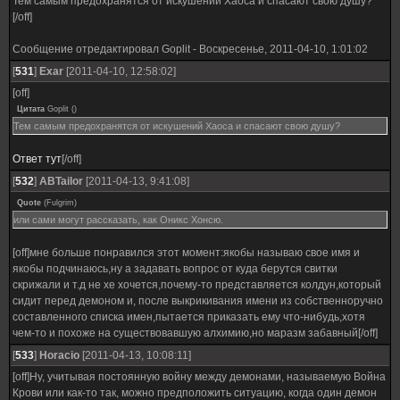
Тем самым предохранятся от искушений Хаоса и спасают свою душу?
[/off]
Сообщение отредактировал
Goplit
-
Воскресенье, 2011-04-10, 1:01:02
[
531
]
Exar
[2011-04-10, 12:58:02]
[off]
Цитата
Goplit
(
)
Тем самым предохранятся от искушений Хаоса и спасают свою душу?
Ответ тут
[/off]
[
532
]
ABTailor
[2011-04-13, 9:41:08]
Quote
(
Fulgrim
)
или сами могут рассказать, как Оникс Хонсю.
[off]мне больше понравился этот момент:якобы называю свое имя и
якобы подчинаюсь,ну а задавать вопрос от куда берутся свитки
скрижали и т.д не хе хочется,почему-то представляется колдун,который
сидит перед демоном и, после выкрикивания имени из собственноручно
составленного списка имен,пытается приказать ему что-нибудь,хотя
чем-то и похоже на существовавшую алхимию,но маразм забавный[/off]
[
533
]
Horacio
[2011-04-13, 10:08:11]
[off]Ну, учитывая постоянную войну между демонами, называемую Война
Крови или как-то так, можно предположить ситуацию, когда один демон