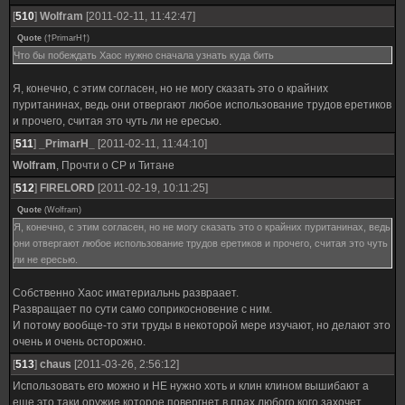
[
510
]
Wolfram
[2011-02-11, 11:42:47]
Quote
(
†PrimarH†
)
Что бы побеждать Хаос нужно сначала узнать куда бить
Я, конечно, с этим согласен, но не могу сказать это о крайних
пуританинах, ведь они отвергают любое использование трудов еретиков
и прочего, считая это чуть ли не ересью.
[
511
]
_PrimarH_
[2011-02-11, 11:44:10]
Wolfram
, Прочти о СР и Титане
[
512
]
FIRELORD
[2011-02-19, 10:11:25]
Quote
(
Wolfram
)
Я, конечно, с этим согласен, но не могу сказать это о крайних пуританинах, ведь
они отвергают любое использование трудов еретиков и прочего, считая это чуть
ли не ересью.
Собственно Хаос иматериальнь развраает.
Развращает по сути само соприкосновение с ним.
И потому вообще-то эти труды в некоторой мере изучают, но делают это
очень и очень осторожно.
[
513
]
chaus
[2011-03-26, 2:56:12]
Использовать его можно и НЕ нужно хоть и клин клином вышибают а
еще это таки оружие которое повергнет в прах любого кого захочет