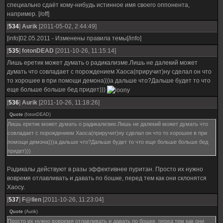
специально сдаёт кому-нибудь истинное имя своего оппонента,
например. [/off]
[
534
]
Aurik
[2011-05-02, 2:44:49]
[info]02.05.2011 - Изменены правила темы[/info]
[
535
]
fotonDEAD
[2011-10-26, 11:15:14]
Лишь еретик может думать о радикализме.Лишь не далекий может
думать что совладает с порождением Хаоса(приручит)ну сделал он что
то хорошее в при помощи демона)))а дальше что?Дальше будет то что
еще больше больше бед придет)))
[
536
]
Aurik
[2011-10-26, 11:18:26]
Quote
(
fotonDEAD
)
Лишь еретик может думать о радикализме.Лишь не далекий может думать что
совладает с порождением Хаоса(приручит)ну сделал он что то хорошее в при
помощи демона)))а дальше что?Дальше будет то что еще больше больше бед
придет)))
Радикалы действуют в разы эффективнее пуритан. Просто их нужно
вовремя отлавливать и давать по бошке, перед тем как они склонятся
Хаосу.
[
537
]
F@llen
[2011-10-26, 11:23:04]
Quote
(
Aurik
)
Просто их нужно вовремя отлавливать и давать по бошке, перед тем как они