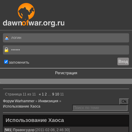
запомнить
Регистрация
.
Страница
11
из
11
«
1
2
…
9
10
11
Форум Warhammer
»
Инквизиция
»
Использование Хаоса
Использование Хаоса
[
501
]
Правосудор
[2011-02-06, 2:46:30]