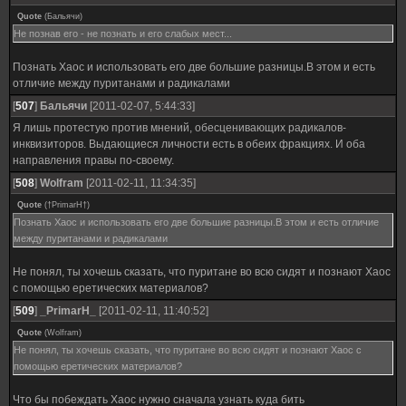
Quote
(
Бальячи
)
Не познав его - не познать и его слабых мест...
Познать Хаос и использовать его две большие разницы.В этом и есть
отличие между пуританами и радикалами
[
507
]
Бальячи
[2011-02-07, 5:44:33]
Я лишь протестую против мнений, обесценивающих радикалов-
инквизиторов. Выдающиеся личности есть в обеих фракциях. И оба
направления правы по-своему.
[
508
]
Wolfram
[2011-02-11, 11:34:35]
Quote
(
†PrimarH†
)
Познать Хаос и использовать его две большие разницы.В этом и есть отличие
между пуританами и радикалами
Не понял, ты хочешь сказать, что пуритане во всю сидят и познают Хаос
с помощью еретических материалов?
[
509
]
_PrimarH_
[2011-02-11, 11:40:52]
Quote
(
Wolfram
)
Не понял, ты хочешь сказать, что пуритане во всю сидят и познают Хаос с
помощью еретических материалов?
Что бы побеждать Хаос нужно сначала узнать куда бить