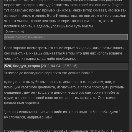
перестает воспринимать действительность такой как она есть. Fulgrim
тут правильно привел пример Квиксоса. Инквизитор считает, что всё так
же верит только в одного Бога-Императора, но при этом в итоге выходит
что его мысли в корне неверны, и верит он совсем не в то, во что
поклялся верить. Надеюсь, уловишь мою суть мысли.
Quote
(
socrat
)
всякое бывает, понимаешь.
Если хорошо посмотреть кто такие серые рыцари и какие возможности
они имеют, начинаешь сомневаться в том, что для них использование
чего-либо из варпа когда-либо необходимо.
[
520
]
Колдун_кхорна
[2011-04-04, 12:52:16]
"Квиксос до последнего верил что его деяния благо."
одно дело, в пылу битвы поразить демона его-же оружием, или, с
помощью хаотского фолианта, изгнать его, а потом проходить ритуалы
очищения , другое - когда это демоническое оружие торчит у тебя из
груди, а ты его по своей воле не желаешь вытаскивать. Он с самого
начала был обречен.
"для них использование чего-либо из варпа когда-либо необходимо."
ну сломался, например, меч.
Сообщение отредактировал
socrat
-
Понедельник, 2011-04-04, 12:58:45