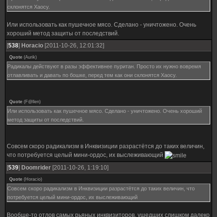
склонятся Хаосу.
Или использовать как пушечное мясо. Сделано - уничтожено. Очень
хороший метод защиты от последствий.
[
538
]
Horacio
[2011-10-26, 12:01:32]
Quote
(
Aurik
)
Радикалы действуют в разы эффективнее пуритан. Просто их нужно вовремя
отлавливать и давать по бошке, перед тем как они склонятся Хаосу.
Quote
(
F@llen
)
Или использовать как пушечное мясо. Сделано - уничтожено. Очень хороший
метод защиты от последствий.
Совсем скоро радикализм в Инквизиции разрастётся до таких величин,
что потребуется целый мини-ордос, их выслеживающий
[
539
]
Doomrider
[2011-10-26, 1:19:10]
Quote
(
Horacio
)
Совсем скоро радикализм в Инквизиции разрастётся до таких величин, что
потребуется целый мини-ордос, их выслеживающий
Вообще-то отлов самых рьяных инквизиторов, ушедших слишком далеко