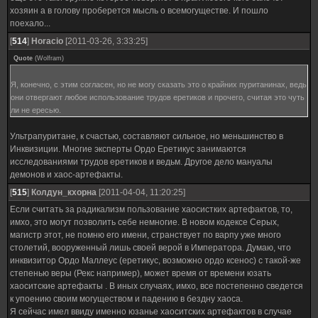
хозяин а в голову проберется мысль о всемогуществе. И пошло
поехало...
[
514
]
Horacio
[2011-03-26, 3:33:25]
Quote
(
Wolfram
)
Я, конечно, с этим согласен, но не могу сказать это о крайних пуританинах, ведь
они отвергают любое использование трудов еретиков и прочего, считая это чуть
ли не ересью.
Ультрапуритане, к счастью, составляют сильное, но меньшинство в
Инквизиции. Многие эксперты Ордо Еретикус занимаются
исследованиями трудов еретиков и ведьм. Другое дело мануалы
демонов и хаос-артефакты.
[
515
]
Колдун_кхорна
[2011-04-04, 11:20:25]
Если считать за радикализм пользование хаосистких артефактов, то,
имхо, это могут позволить себе немногие. В новом кодексе Серых,
магистр этот, не помню его имени, странствует по варпу уже много
столетий, вооруженный лишь своей верой в Императора. Думаю, что
инквизитор Ордо Маллеус (еретикус, возможно ордо ксенос) с такой-же
степенью веры (Рекс например), может время от времени юзать
хаоситские артефакты . В иных случаях, имхо, все постепенно сведется
к упоению своим могуществом и падению в бездну хаоса.
Я сейчас имел ввиду именно юзанье хаоситских артефактов в случае