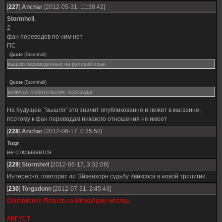
[
227
]
Anchar
[2012-05-31, 11:38:42]
Stormhell
,
2
фан переводов по ним нет
ПС
Quote
(
Stormhell
)
вышло переведенных на русский язык
Quote
(
Stormhell
)
включая любительские переводы
На будущее, "вышло" это значит опубликованно и лежит в магазине,
поэтому к фан переводам никакого отношения не имеет
[
228
]
Anchar
[2012-06-17, 0:35:58]
Tugr
,
не открывается
[
229
]
Stormhell
[2012-06-17, 3:32:06]
Интересно, повторит ли Эйзенхорн судьбу Квиксоса в новой трилигии.
[
230
]
Torgadonn
[2012-07-31, 2:45:43]
Обновление Планов на ближайшие месяцы
АВГУСТ