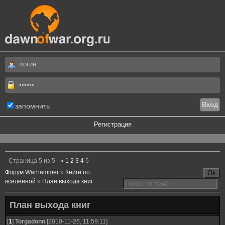
запомнить
Регистрация
.
Страница
5
из
5
«
1
2
3
4
5
Форум Warhammer
»
Книги по
вселенной
»
План выхода книг
План выхода книг
[
1
]
Torgadonn
[2010-11-26, 11:59:11]