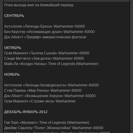
План выхода книг на ближайший период:
СЕНТЯБРЬ
Антология «Легенды Ереси» Warhammer 40000
Бен Каунтер «Испивающие души» Warhammer 40000
Дэн Абнетт «Триумф» юмористическое фэнтези
ОКТЯБРЬ
Грэм Макнилл «Тысяча Сынов» Warhammer 40000
Сэнди Митчелл «Зов долга» Warhammer 40000
Майк Ли «Колдун Нагаш» Time of Legends (Warhammer)
НОЯБРЬ
Антология «Легенды Космодесанта» Warhammer 40000
Стив Паркер «Мир Ринна» Warhammer 40000
Дэн Абнетт «Возвышение Хоруса» Warhammer 40000
Грэм Макнилл «Стражи леса» Warhammer
ДЕКАБРЬ-ЯНВАРЬ 2012
Гав Торп «Малекит» Time of Legends (Warhammer)
Джеймс Сваллоу “Полет Эйзенштейна” Warhammer 40000