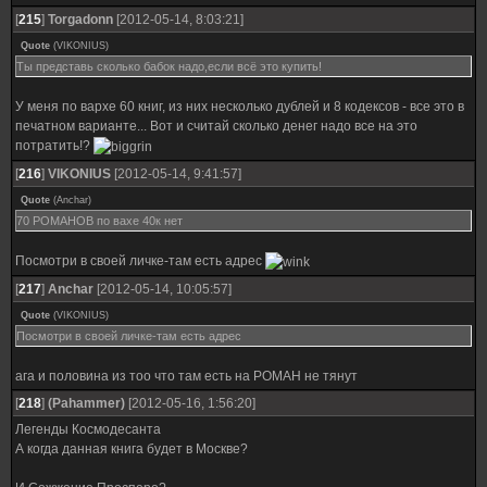
[
215
]
Torgadonn
[2012-05-14, 8:03:21]
Quote
(
VIKONIUS
)
Ты представь сколько бабок надо,если всё это купить!
У меня по вархе 60 книг, из них несколько дублей и 8 кодексов - все это в
печатном варианте... Вот и считай сколько денег надо все на это
потратить!?
[
216
]
VIKONIUS
[2012-05-14, 9:41:57]
Quote
(
Anchar
)
70 РОМАНОВ по вахе 40к нет
Посмотри в своей личке-там есть адрес
[
217
]
Anchar
[2012-05-14, 10:05:57]
Quote
(
VIKONIUS
)
Посмотри в своей личке-там есть адрес
ага и половина из тоо что там есть на РОМАН не тянут
[
218
]
(Pahammer)
[2012-05-16, 1:56:20]
Легенды Космодесанта
А когда данная книга будет в Москве?