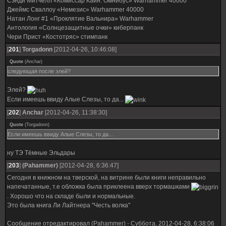
Сэнди Митчелл «Комиссар Каин. Омнибус» Warhammer 40000
Джеймс Сваллоу «Немезис» Warhammer 40000
Натан Лонг #1 «Проклятие Вальнира» Warhammer
Антология «Солнцезащитные очки» киберпанк
Чери Прист «Костотряс» стимпанк
[
201
]
Torgadonn
[2012-04-26, 10:46:08]
Quote
(
Anchar
)
следующая после элей?
Элей?
Если имеешь ввиду Алые Слезы, то да...
[
202
]
Anchar
[2012-04-26, 11:38:30]
Quote
(
Torgadonn
)
Если имеешь ввиду Алые Слезы, то да...
ну ТЭ Тёмные Эльдары
[
203
]
(Pahammer)
[2012-04-28, 6:36:47]
Сегодня в книжном на тверской, на витрине были книги неправильно
напечатанные, т.е обложка была приклеена вверх тормашками
. Хорошо что на складе были и нормальные.
Это была книга Ли Лайтнера "Честь волка"
Сообщение отредактировал
(Pahammer)
-
Суббота, 2012-04-28, 6:38:06