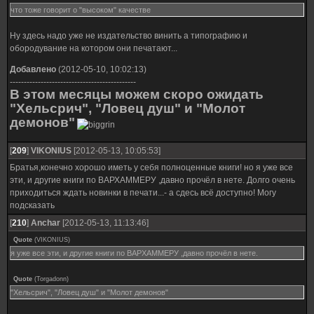
что тоже говорит о "высоком" качестве
Ну здесь надо уже не издательство винить а типографию и
обородувание на котором они печатают...
Добавлено
(2012-05-10, 10:02:13)
---------------------------------------------
В этом месяцы можем скоро ожидать
"Хельсрич", "Ловец душ" и "Молот
демонов"
[
209
]
VIKONIUS
[2012-05-13, 10:05:53]
Братья,конечно хорошо иметь у себя полноценные книги! но я уже все
эти, и другие книги по ВАРХАММЕРУ ,давно прочёл в нете. Долго очень
приходиться ждать новинки в печати...- а сдесь всё доступно! Могу
подсказать
[
210
]
Anchar
[2012-05-13, 11:13:46]
Quote
(
VIKONIUS
)
я уже все эти, и другие книги по ВАРХАММЕРУ ,давно прочёл в нете.
Quote
(
Torgadonn
)
"Хельсрич", "Ловец душ" и "Молот демонов"