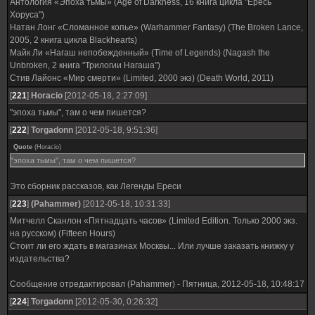
Антология «Эпоха тьмы» (Age of Darkness, 16 книга цикла "Ересь
Хоруса")
Натан Лонг «Сломанное копье» (Warhammer Fantasy) (The Broken Lance,
2005, 2 книга цикла Blackhearts)
Майк Ли «Нагаш непобежденный» (Time of Legends) (Nagash the
Unbroken, 2 книга "Трилогии Нагаша")
Стив Лайонс «Мир смерти» (Limited, 2000 экз) (Death World, 2011)
[
221
]
Horacio
[2012-05-18, 2:27:09]
"эпоха тьмы", там о чем пишется?
[
222
]
Torgadonn
[2012-05-18, 9:51:36]
Quote
(
Horacio
)
"эпоха тьмы", там о чем пишется?
Это сборник рассказов, как Легенды Ереси
[
223
]
(Pahammer)
[2012-05-18, 10:31:33]
Митчелл Сканлон «Пятнадцать часов» (Limited Edition. Только 2000 экз.
на русском) (Fifteen Hours)
Стоит ли его ждать в магазинах Москвы... Или лучше заказать книжку у
издательства?
Сообщение отредактировал
(Pahammer)
-
Пятница, 2012-05-18, 10:48:17
[
224
]
Torgadonn
[2012-05-30, 0:26:32]