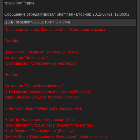
трущобах Терры.
Сообщение отредактировал
Stormhell
-
Вторник, 2012-07-31, 12:36:01
[
233
]
Torgadonn
[2012-10-07, 2:43:44]
План издательства "Фантастика" на ближайшие месяцы
Октябрь
Дэн Абнетт "Титаникус" (лимтед 2000 экз.)
Антология "Эпоха тьмы"
Грэм Макнилл "Отверженные мертвецы"
Ноябрь
Антология "Герои Космодесанта"
Стив Паркер "Безбашенные" (лимитка 2000 экз.)
Аарон Дембски-Боуден "Кровавый корсар"
Книги-сюрпризы (точной даты выхода нет):
Майк Ли "Нагаш непобежденный" (ToL)
Грэм Макнилл "Стражи леса" (Warhammer Fantasy)
Марк Лоуренс "Принц шипов" (Fantasy)
Джеймс Кори "Пробуждение Левиафана" (Science Fiction)