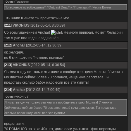
Quote
(
Torgadonn
)
Потерянное освобождение", "Outcast Dead" и "Примархи", Честь Волка
Эти книги в Инете ты прочитать не мог
[
211
]
VIKONIUS
[2012-05-14, 8:36:39]
Со всем уважением Anchar!
Немного приврал. Но вот Хельсрич
там я уже пол-года назад нашёл
[
212
]
Anchar
[2012-05-14, 12:30:39]
ок, хелсрич,
но 6 книг....это не "немного приврал"
[
213
]
VIKONIUS
[2012-05-14, 6:36:54]
Я имел ввиду не только эти книги,а вообще весь цикл Молота! У меня в
библиотеке сейчас более 70 романов, иещё куча рассказов. Ты
представь сколько бабок надо,если всё это купить!
[
214
]
Anchar
[2012-05-14, 7:00:49]
Quote
(
VIKONIUS
)
Я имел ввиду не только эти книги,а вообще весь цикл Молота! У меня в
библиотеке сейчас более 70 романов, иещё куча рассказов. Ты представь
сколько бабок надо,если всё это купить!
представил.
70 РОМАНОВ по вахе 40к нет, даже если учитывать фан переводы.