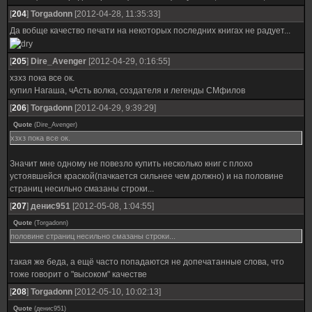
[
204
]
Torgadonn
[2012-04-28, 11:35:33]
Да вобще качество печати на некоторых последних книгах не радует...
[
205
]
Dire_Avenger
[2012-04-29, 0:16:55]
хзхз пока все ок.
купил Нагаша, чАсть волка, создателя и легенды СМфилов
[
206
]
Torgadonn
[2012-04-29, 9:39:29]
Quote
(
Dire_Avenger
)
хзхз пока все ок.
Значит мне одному не повезло купить несколько книг с плохо
устоявшейся краской(пачкается сильнее чем должно) и на половине
страниц несильно смазаны строки...
[
207
]
денис951
[2012-05-08, 1:04:55]
Quote
(
Torgadonn
)
половине страниц несильно смазаны строки...
такая же беда, а ещё часто попадаются не допечатанные слова, что
тоже говорит о "высоком" качестве
[
208
]
Torgadonn
[2012-05-10, 10:02:13]
Quote
(
денис951
)