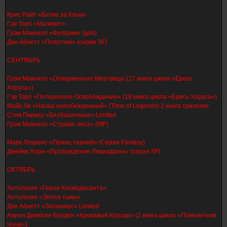
Крис Райт «Битва за Клык»
Гэв Торп «Малекит»
Грэм Макнилл «Фулгрим» (доп)
Дэн Абнетт «Попутчик» (серия SF)
СЕНТЯБРЬ
Грэм Макнилл «Отверженные Мертвецы (17 книга цикла «Ересь
Хоруса»)
Гэв Торп «Потерянное Освобождение» (18 книга цикла «Ересь Хоруса»)
Майк Ли «Нагаш непобежденный» (Time of Legends) 2 книга трилогии
Стив Паркер «Безбашенные» Limited
Грэм Макнилл «Стражи леса» (WF)
Марк Лоуренс «Принц терний» (Серия Fantasy)
Джеймс Кори «Пробуждение Левиафана» (серия SF)
ОКТЯБРЬ
Антология «Герои Космодесанта»
Антология «Эпоха тьмы»
Дэн Абнетт «Титаникус» Limited
Аарон Дембски-Боуден «Кровавый Корсар» (2 книга цикла «Повелители
Ночи»)