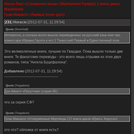
Натан Лонг «Сломанное копье» (Warhammer Fantasy) 2 книга цикла
Blackhearts
Грэм Макнилл «Лживые боги» (доп)
[
231
]
Horacio
[2012-07-31, 11:29:54]
Quote
(
Stormhell
)
Интересно, а сколько всего вышло переведенных на русский язык книг про
комиссара Ибрама Гаунта и его 1 Танисский Первый и Единственный полк
Это великолепные книги, лучшие по Гвардии. Пока вышло только две
книги. Те фанатские переводы - это всего лишь отрывки из этих двух
романов, типа "Ангела Буцефалона".
Добавлено
(2012-07-31, 11:29:54)
---------------------------------------------
Quote
(
Torgadonn
)
Дэн Абнетт «Попутчик» (серия SF)
что за серия СФ?
Quote
(
Torgadonn
)
Грэм Макнилл «Отверженные Мертвецы (17 книга цикла «Ересь Хоруса»)
это что? обложка от книги есть?