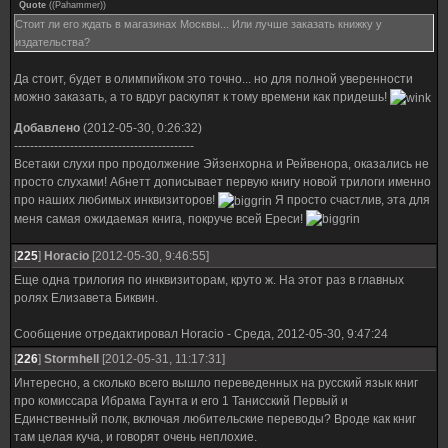
Quote
(
(Pahammer)
)
Стоит ли его ждать в магазинах Москвы... Или лучше заказать книжку у
издательства?
Да стоит, будет в олимпийком это точно... но для полной уверенности
можно заказать, а то вдруг раскупят к тому времени как придешь!
Добавлено
(2012-05-30, 0:26:32)
---------------------------------------------
Всетаки слухи про продолжение Эйзенхорна и Рейвенора, оказались не
просто слухами! Абнетт дописывает первую книгу новой трилоги именно
про наших любимых инквизиторов!
Я просто счастлив, эта для
меня самая ожидаемая книга, покруче всей Ереси!
[
225
]
Horacio
[2012-05-30, 9:46:55]
Еще одна трилогия по инквизиторам, круто ж. На этот раз в главных
ролях Елизавета Биквин.
Сообщение отредактировал
Horacio
-
Среда, 2012-05-30, 9:47:24
[
226
]
Stormhell
[2012-05-31, 11:17:31]
Интересно, а сколько всего вышло переведенных на русский язык книг
про комиссара Ибрама Гаунта и его 1 Танисский Первый и
Единственный полк, включая любительские переводы? Вроде как книг
там целая куча, и говорят очень неплохие.