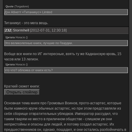
Quote
(
Torgadonn
)
Дэн Абнетт «Титаникус» Limited
Титаникус - это мега вещь.
[
232
]
Stormhell
[2012-07-31, 12:30:18]
Цитата
Horacio
(
)
Это великолепные книги, лучшие по Гвардии.
Вобще все книги по ИГ интересные, взять ту же Кадианскую кровь, 15
часов или 13 легион.
Цитата
Horacio
(
)
это что? обложка от книги есть?
Краткий сюжет книги:
Основная тема книги про Громовых Воинов, прото-астартес, которые
были намного круче обычных астартес, но при этом представляли из
себя сборище отвратительных ублюдков. Император рассудил, что
таким тварям не место в приличном обществе - слишком уж они
непристойны и опасны для людей, и потому создал астартес. Их
предшественников он, однако, пощадил, и они остались разбойничать в