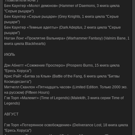
"Повелители ночи")
Бен Каунтер «Молот демонов» (Hammer of Daemons, 3 книга цикла
"Серые рыцари")
Бен Каунтер «Серые рыцари» (Grey Knights, 1 книга цикла "Серые
рыцари")
Бен Каунтер «Темные адепты» (Dark Adeptus, 2 книга цикла "Серые
рыцари")
Натан Лонг «Проклятие Вальнира» (Warhammer Fantasy) (Valnirs Bane, 1
книга цикла Blackhearts)
ИЮЛЬ
Дэн Абнетт «Сожжение Просперо» (Prospero Burns, 15 книга цикла
"Ересь Хоруса")
Крис Райт «Битва за Клык» (Battle of the Fang, 6 книга цикла "Битвы
Космодесанта")
Митчелл Сканлон «Пятнадцать часов» (Limited Edition. Только 2000 экз.
на русском) (Fifteen Hours)
Гэв Торп «Малекит» (Time of Legends) (Malekith, 3 книга серии Time of
Legends)
АВГУСТ
Гэв Торп «Потерянное освобождение» (Deliverance Lost, 18 книга цикла
"Ересь Хоруса")