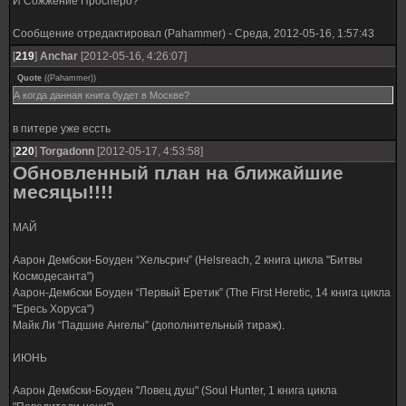
И Сожжение Просперо?
Сообщение отредактировал
(Pahammer)
-
Среда, 2012-05-16, 1:57:43
[
219
]
Anchar
[2012-05-16, 4:26:07]
Quote
(
(Pahammer)
)
А когда данная книга будет в Москве?
в питере уже ессть
[
220
]
Torgadonn
[2012-05-17, 4:53:58]
Обновленный план на ближайшие
месяцы!!!!
МАЙ
Аарон Дембски-Боуден “Хельсрич” (Helsreach, 2 книга цикла "Битвы
Космодесанта")
Аарон-Дембски Боуден “Первый Еретик” (The First Heretic, 14 книга цикла
"Ересь Хоруса")
Майк Ли “Падшие Ангелы” (дополнительный тираж).
ИЮНЬ
Аарон Дембски-Боуден "Ловец душ" (Soul Hunter, 1 книга цикла