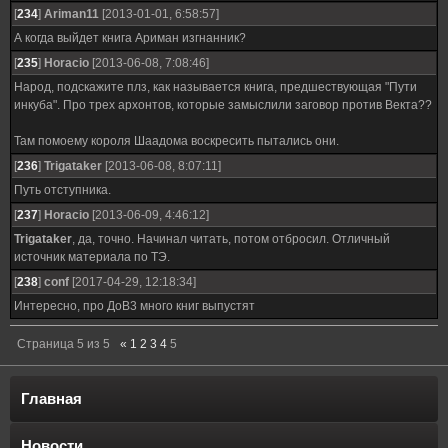
[
234
]
Ariman11
[2013-01-01, 6:58:57]
А когда выйдет книга Ариман изгнанник?
[
235
]
Horacio
[2013-06-08, 7:08:46]
Народ, подскажите плз, как называется книга, предшествующая "Пути
инкуба". Про трех архонтов, которые замыслили заговор против Векта??
Там помоему короля Шаадома воскресить пытались они.
[
236
]
Trigataker
[2013-06-08, 8:07:11]
Путь отступника.
[
237
]
Horacio
[2013-06-09, 4:46:12]
Trigataker
, да, точно. Начинал читать, потом отбросил. Отличный
источник материала по ТЭ.
[
238
]
conf
[2017-04-29, 12:18:34]
Интересно, про ДоВ3 много книг выпустят
Страница
5
из
5
«
1
2
3
4
5
Главная
Новости