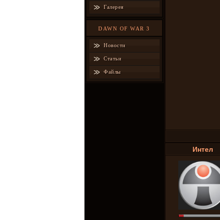
Галерея
DAWN OF WAR 3
Новости
Статьи
Файлы
Интел