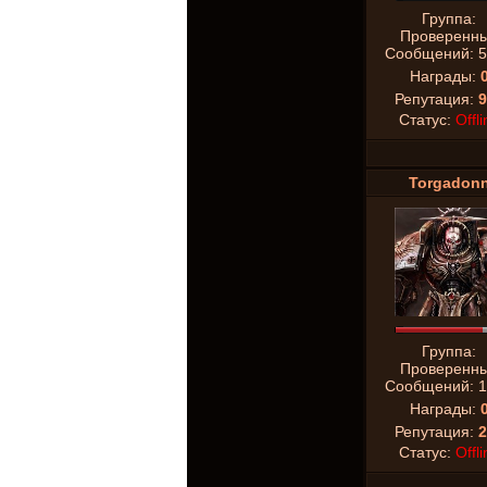
Группа:
Проверенн
Сообщений:
5
Награды:
Репутация:
9
Статус:
Offli
Torgadon
Группа:
Проверенн
Сообщений:
1
Награды:
Репутация:
2
Статус:
Offli