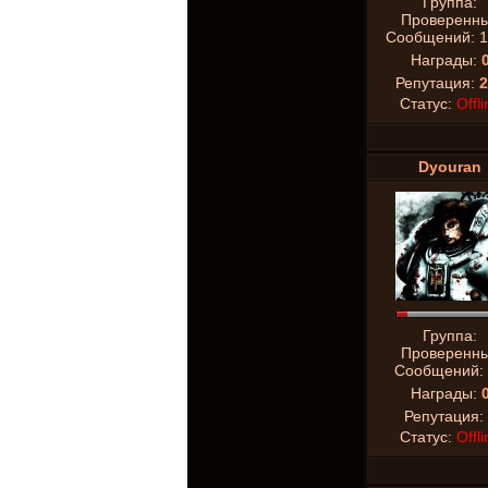
Группа:
Проверенн
Сообщений:
1
Награды:
Репутация:
2
Статус:
Offli
Dyouran
Группа:
Проверенн
Сообщений:
Награды:
Репутация:
Статус:
Offli