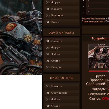
4
Форум
5
Новости
»
Картинки
Форум Warhammer
»
План выхода книг
(По
Видео
План выхода к
DAWN OF WAR 2
Torgadon
Новости
Форум
Файлы
Статьи
Галерея
Группа:
DAWN OF WAR
Проверенн
Сообщений:
1
Новости
Награды:
Обсуждение
Репутация:
2
Статус:
Offli
Файлы
Статьи