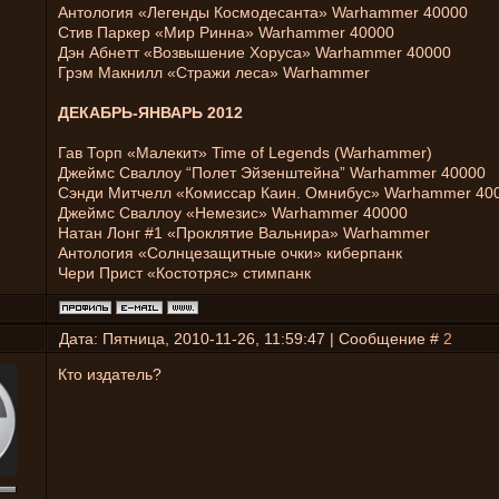
Антология «Легенды Космодесанта» Warhammer 40000
Стив Паркер «Мир Ринна» Warhammer 40000
Дэн Абнетт «Возвышение Хоруса» Warhammer 40000
Грэм Макнилл «Стражи леса» Warhammer
ДЕКАБРЬ-ЯНВАРЬ 2012
Гав Торп «Малекит» Time of Legends (Warhammer)
Джеймс Сваллоу “Полет Эйзенштейна” Warhammer 40000
Сэнди Митчелл «Комиссар Каин. Омнибус» Warhammer 40
Джеймс Сваллоу «Немезис» Warhammer 40000
Натан Лонг #1 «Проклятие Вальнира» Warhammer
Антология «Солнцезащитные очки» киберпанк
Чери Прист «Костотряс» стимпанк
Дата: Пятница, 2010-11-26, 11:59:47 | Сообщение #
2
Кто издатель?