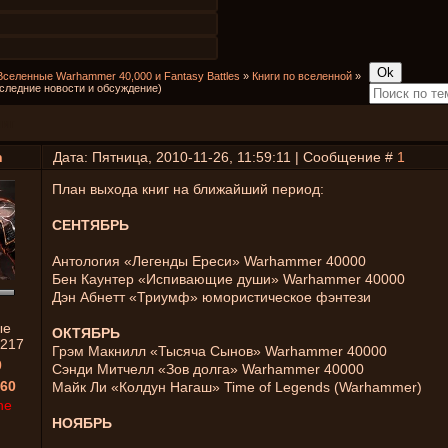
Вселенные Warhammer 40,000 и Fantasy Battles
»
Книги по вселенной
»
следние новости и обсуждение)
ниг
n
Дата: Пятница, 2010-11-26, 11:59:11 | Сообщение #
1
План выхода книг на ближайший период:
СЕНТЯБРЬ
Антология «Легенды Ереси» Warhammer 40000
Бен Каунтер «Испивающие души» Warhammer 40000
Дэн Абнетт «Триумф» юмористическое фэнтези
ые
ОКТЯБРЬ
217
Грэм Макнилл «Тысяча Сынов» Warhammer 40000
0
Сэнди Митчелл «Зов долга» Warhammer 40000
60
Майк Ли «Колдун Нагаш» Time of Legends (Warhammer)
ne
НОЯБРЬ