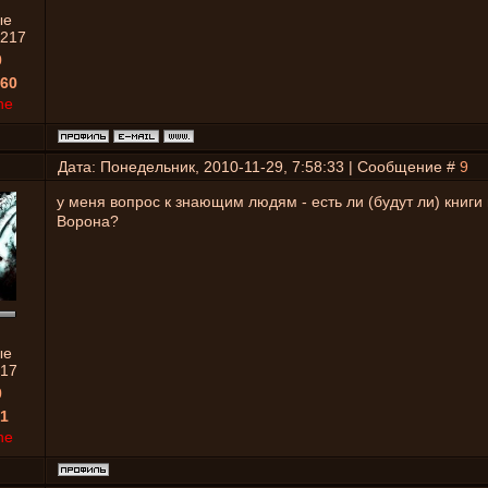
ые
217
0
60
ne
Дата: Понедельник, 2010-11-29, 7:58:33 | Сообщение #
9
у меня вопрос к знающим людям - есть ли (будут ли) книги
Ворона?
ые
17
0
1
ne