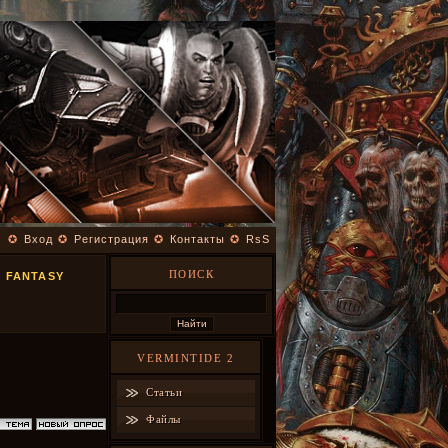
✪
Вход
✪
Регистрация
✪
Контакты
✪
RsS
ПОИСК
 FANTASY
VERMINTIDE 2
Статьи
Файлы