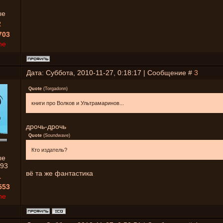
ые
2
703
ne
Дата: Суббота, 2010-11-27, 0:18:17 | Сообщение #
3
Quote
(
Torgadonn
)
книги про Волков и Ультрамаринов...
дрочь-дрочь
Quote
(
Soundwave
)
Кто издатель?
ые
93
вё та же фантастика
1
553
ne