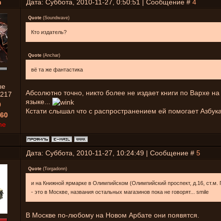
n
Дата: Суббота, 2010-11-27, 0:50:51 | Сообщение #
4
Quote
(
Soundwave
)
Кто издатель?
Quote
(
Anchar
)
вё та же фантастика
ые
Абсолютно точно, никто более не издает книги по Вархе на
217
языке...
0
Кстати слышал что с распространением ей помогает Азбука
60
ne
Дата: Суббота, 2010-11-27, 10:24:49 | Сообщение #
5
Quote
(
Torgadonn
)
и на Книжной ярмарке в Олимпийском (Олимпийский проспект, д.16, ст.м.
- это в Москве, названия остальных магазинов пока не говорят... smile
В Москве по-любому на Новом Арбате они появятся.