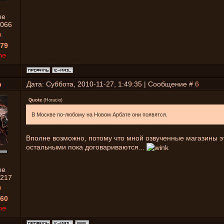
ые
066
0
79
ne
n
Дата: Суббота, 2010-11-27, 1:49:35 | Сообщение #
6
Quote
(
Horacio
)
В Москве по-любому на Новом Арбате они появятся.
Вполне возможно, потому что мной озвученные магазины эт
остальными пока договариваются...
ые
217
0
60
ne