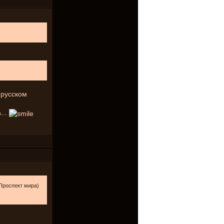
 русском
...
 Проспект мира)