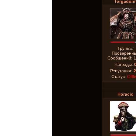
Torgadon
Группа:
Проверенн
Сообщений:
1
Награды:
Репутация:
2
Статус:
Offli
Horacio