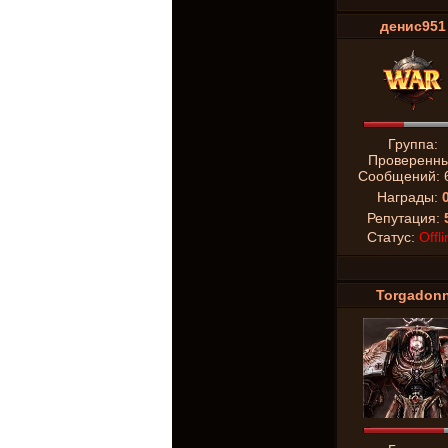
денис951
Группа:
Проверенн
Сообщений:
Награды:
Репутация:
Статус:
Offli
Torgadon