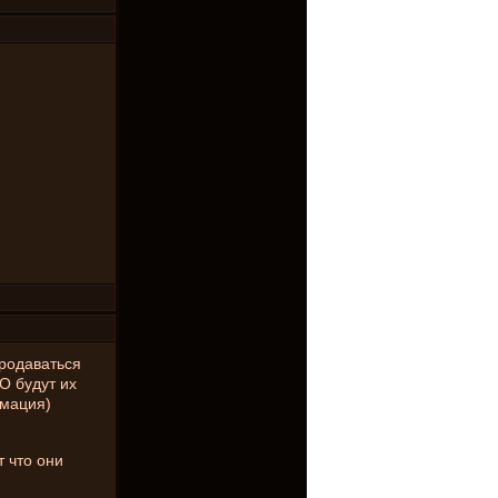
продаваться
О будут их
рмация)
т что они