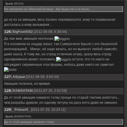
Quote
(
MOZG
)
Не повлияло на геймплей вообще...Как будто её и не было...
да ну из за авиации, весь баланс перевернулся, кому то нормальная
досталась а кому валькирия....
[
126
]
BigFoot4582
[2011-06-09, 6:39:44]
Да лан вам, авиация неплохая
Я в основном за эльдар играл, так Сумеречное Крыло с его бешенной
регенерацией... Минус, её надо качать, но он вынесет любой самолёт,
даже хаоса. К тому же, на отряд отличная атака, сразу весь отряд
одновременно может положить
кстати, что-то никто не
обсуждает сюрикенные платформы, небось даже никто не заметил
[
127
]
Абураи
[2011-06-09, 9:04:34]
Авиация полезна, но кривая.
[
128
]
RAMSHTAIN
[2011-07-25, 2:42:59]
Да от этой авиации никакого толку проще по старой тактике работать ,
чем разрабы думали ,по одному летуну на расу енто даже не смешно.
[
129
]
_PrimarH_
[2011-07-25, 10:24:11]
Quote
(
RAMSHTAIN
)
Да от этой авиации никакого толку