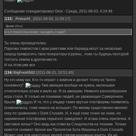
Сообщение отредактировал
Grox
-
Среда, 2011-08-03, 4:24:49
[
133
]
_PrimarH_
[2011-08-04, 11:09:17]
Quote
(
Grox
)
о-о я понял она может заходить сзади?
Ты очень проницателен.
Парочка темпестов с крак ракетами или баракуд могут за несколько
секунд превратить твои генераторы в руины , пока ты будешь пехтурой
топтать землю в другом месте.
И на этом уже все
[
134
]
BigFoot4582
[2011-08-21, 10:51:45]
Ну это кому как. Кто-то играет с компом и делает толпу из "всего
понемногу".
Там авиация вообще не нужна, маленькая
относительно атака и мало хр. Я за авиацию. Немного разнообразнее
игра стала. Я только не понимаю людей, не уважающих Сумеречное
Крыло
И то, что у эльдар такие крутые платформы появились
(изменились), тоже никого не колышет. По-моему существенно меняют
игру по сравнению с Dark Crusadе. И, я ещё пока точно не знаю, но
сюрикенная платформа серьёзно замедляет. И атака очень прилична. А
световое копье? Оно ведь как отметка Следопытов на технике. Только
кажется снимает броню как Проклятие Бога Машины в Dark Crusade.
Может они для некоторых людей совсем ненужные юниты. Их не