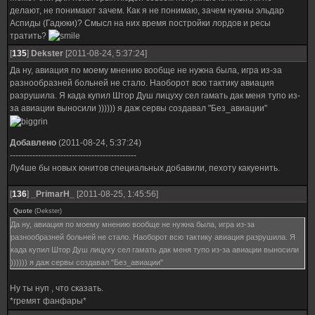
делают, не понимают зачем. Как я не понимаю, зачем нужны эльдар
Аспиды (Гадюки)? Смысл на них время постройки лордов и ресы
тратить?
[
135
]
Dekster
[2011-08-24, 5:37:24]
Да ну, авиация по моему мнению вообще не нужна была, игра из-за
разнообразней больней не стало. Наоборот всю тактику авиация
разрушила. Я када купил Штор Душ лицуху сел гамать дак меня тупо из-
за авиации выносили )))))) я даж сервы создавал "Без_авиации"
Добавлено
(2011-08-24, 5:37:24)
---------------------------------------------
Лу4ше бы новых юнитов специальных добавили, пехоту какуенить.
[
136
]
_PrimarH_
[2011-08-25, 1:45:56]
Quote
(
Dekster
)
Да ну, авиация по моему мнению вообще не нужна была, игра из-за
разнообразней больней не стало. Наоборот всю тактику авиация разрушила. Я
када купил Штор Душ лицуху сел гамать дак меня тупо из-за авиации выносили
)))))) я даж сервы создавал "Без_авиации"
Ну ты нуп , что сказать.
*гремят фанфары*