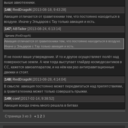
выше авиотехники.
[
146
]
RedDragoN
[2013-08-18, 9:43:28]
Авиация отличается от гравитехники тем, что постоянно находиться в
воздухе. Иначе у Эльдаров с Тау только авиация и есть.
[
147
]
ABTailor
[2013-08-24, 6:13:14]
Цитата
(
RedDragoN
)
Авиация отличается от гравитехники тем, что постоянно находиться в воздухе.
Иначе у Эльдаров с Тау только авиация и есть.
Я не понял ваше утверждение. И то и другое осуществляет полёт над
поверхностью земли. А чем тогда выступает глайдер космодесантиков в
СС, кажется авиоаппаратом, и на нём как раз антигравитационные
движки и стоят.
[
148
]
RedDragoN
[2013-08-28, 4:14:04]
В смысле: авиация постоянно может передвигаться над препятствиями,
а гравитатехника может только совершать прыжки.
[
149
]
conf
[2017-02-14, 9:38:52]
Авиация всегда очень много решала в битвах
Страница
3
из
3
«
1
2
3