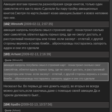
Авиация всетаки принесла разнообразия среди юнитов, только один
самолетик ето как-то мало.Сделали бы пару-тройку авиационных
юнитов.Смотря по карте,бывает юзаю авиацию,бывает и вовсе непомню
про нее.
[
102
]
WinstoN
[2009-02-11, 2:07:35]
авиация напрочь погубила смысл строения карт - понастроил сколько
смог самолётов, облетел вдоль горных гряд, где не смогут достать, и
расстреливай генераторы или точки. если засекут - отлетай, с другой
стороны вернись и снова бомби... айронлоровцы постарались запороть
аддон и они это сделали
[
103
]
Arhont
[2009-02-13, 2:16:39]
Quote
(
WinstoN
)
авиация напрочь погубила смысл строения карт - понастроил сколько смог
самолётов, облетел вдоль горных гряд, где не смогут достать, и расстреливай
генераторы или точки. если засекут - отлетай, с другой стороны вернись и снова
бомби... айронлоровцы постарались запороть аддон и они это сделали
Несказал бы. Во первых,до нее дожить надо)), во вторых ее всегда
можно достать,если захочишь,даже с помощью своей авиации.Да и
турели далековато бьют...
[
104
]
6paBo
[2009-02-13, 10:57:56]
Quote
(
Arhont
)