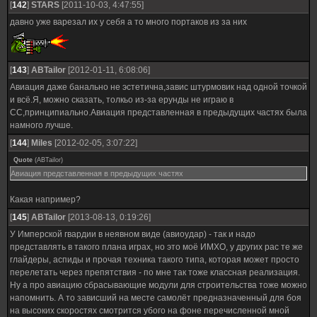
[
142
]
STARS
[2011-10-03, 4:47:55]
давно уже варезал их у себя а то много портаков из за них
[
143
]
ABTailor
[2012-01-11, 6:08:06]
Авиация даже банально не эстетична,завис штурмовик над одной точкой
и всё.Я, можно сказать, толкьо из-за ерунды не играю в
СС,принципиально.Авиация представленная в предыдущих частях была
намного лучше.
[
144
]
Miles
[2012-02-05, 3:07:22]
Quote
(
ABTailor
)
Авиация представленная в предыдущих частях
Какая например?
[
145
]
ABTailor
[2013-08-13, 0:19:26]
У Имперской гвардии в неявном виде (авиоудар) - так и надо
представлять в такого плана играх, но это моё ИМХО, у других рас те же
глайдеры, аспиды и прочая техника такого типа, которая может просто
перелетать через препятствия - по мне так тоже классная реализация.
Ну а про авиацию сбрасывающие модули для строительства тоже можно
напомнить. А то зависший на месте самолёт предназначенный для боя
на высоких скоростях смотрится убого на фоне перечисленной мной