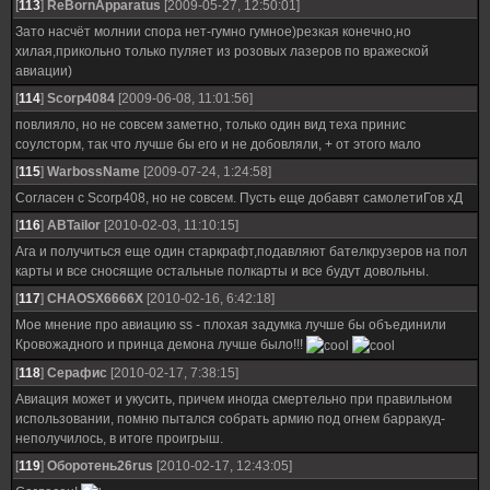
[
113
]
ReBornApparatus
[2009-05-27, 12:50:01]
Зато насчёт молнии спора нет-гумно гумное)резкая конечно,но
хилая,прикольно только пуляет из розовых лазеров по вражеской
авиации)
[
114
]
Scorp4084
[2009-06-08, 11:01:56]
повлияло, но не совсем заметно, только один вид теха принис
соулсторм, так что лучше бы его и не добовляли, + от этого мало
[
115
]
WarbossName
[2009-07-24, 1:24:58]
Согласен с Scorp408, но не совсем. Пусть еще добавят самолетиГов хД
[
116
]
ABTailor
[2010-02-03, 11:10:15]
Ага и получиться еще один старкрафт,подавляют бателкрузеров на пол
карты и все сносящие остальные полкарты и все будут довольны.
[
117
]
CHAOSX6666X
[2010-02-16, 6:42:18]
Мое мнение про авиацию ss - плохая задумка лучше бы объединили
Кровожадного и принца демона лучше было!!!
[
118
]
Серафис
[2010-02-17, 7:38:15]
Авиация может и укусить, причем иногда смертельно при правильном
использовании, помню пытался собрать армию под огнем барракуд-
неполучилось, в итоге проигрыш.
[
119
]
Оборотень26rus
[2010-02-17, 12:43:05]