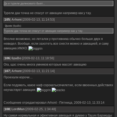
Да и турели далековато бьют...
Турели дак точна не спасут от авиации например как у тау.
[
105
]
Arhont
[2009-02-13, 11:14:53]
Quote
(
6paBo
)
Турели дак точна не спасут от авиации например как у тау.
Вполне возможно, но леталок у противника обычно больше двух я
невидел. Вообще, если захотеть все снести можно и авиацией, и саму
авиацию.ИМХО.
[
106
]
6paBo
[2009-02-13, 11:18:56]
Ога, щас очень многа умников которые массят авиацию
[
107
]
Arhont
[2009-02-13, 11:21:14]
Проехали корочи....
Если подумать, какое наф сорокатысячилетие, если ввоенных действиях
неучаствует авиация.
Сообщение отредактировал
Arhont
-
Пятница, 2009-02-13, 11:33:14
[
108
]
LordMan
[2009-02-25, 1:34:48]
Ну самая нормальная и эфективная авиацыя я думаю у Тау,их Баракуды