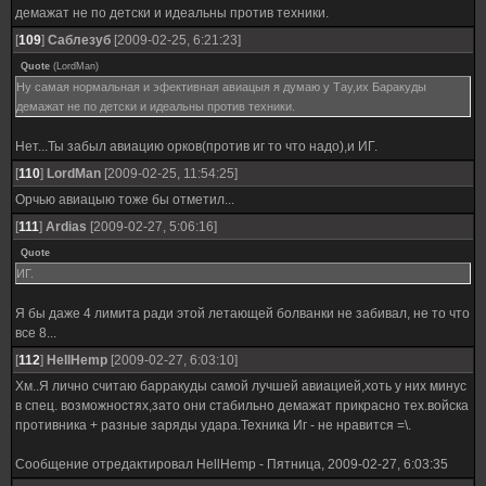
демажат не по детски и идеальны против техники.
[
109
]
Саблезуб
[2009-02-25, 6:21:23]
Quote
(
LordMan
)
Ну самая нормальная и эфективная авиацыя я думаю у Тау,их Баракуды
демажат не по детски и идеальны против техники.
Нет...Ты забыл авиацию орков(против иг то что надо),и ИГ.
[
110
]
LordMan
[2009-02-25, 11:54:25]
Орчью авиацыю тоже бы отметил...
[
111
]
Ardias
[2009-02-27, 5:06:16]
Quote
ИГ.
Я бы даже 4 лимита ради этой летающей болванки не забивал, не то что
все 8...
[
112
]
HellHemp
[2009-02-27, 6:03:10]
Хм..Я лично считаю барракуды самой лучшей авиацией,хоть у них минус
в спец. возможностях,зато они стабильно демажат прикрасно тех.войска
противника + разные заряды удара.Техника Иг - не нравится =\.
Сообщение отредактировал
HellHemp
-
Пятница, 2009-02-27, 6:03:35