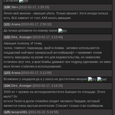
Согласен!
[
120
]
Sin-r
[2010-02-17, 1:20:23]
Лично моё мнение - авиация убога. Только мешает. Хотя иногда польза
есть. Всё зависит от того, КАК юзать авиацию.
[
121
]
Агила
[2010-02-17, 2:50:32]
Да лучше добавили по новому герою
[
122
]
Dire_Avenger
[2010-02-17, 3:10:49]
Авиация полезна. И точка.
талон, темпест, барракуда, файта бомма - активно используются.
эльдарский найтвинг прекрасный антиэйркрафт + прижимет огнем
пехоту. мародеры ну разве что для издевательства, но зажигалки
отличяно жгут пех, а крак бомбы дамажат все подряд одинаково. но имхо
вася более стабилен в использовании)
[
123
]
Агила
[2010-02-17, 3:12:05]
Возможно у эльдаров да а у хаоса не достаточно мощна!
[
124
]
Dire_Avenger
[2010-02-17, 3:16:25]
3500 хп + оружие на антиздание/антитех бьющее по площади. Этого
мало? 0о
кстати Талон в дуэли спокойно кладет часового Гвардии, который
является очень крутым антитехом. Спасает только стан псайкером.
[
125
]
bespreDEL
[2011-01-22, 5:24:55]