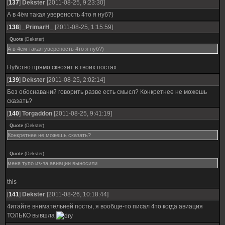
[
137
]
Dekster
[2011-08-25, 9:23:30]
А в 4ём такая увереность 4то я нуб?)
[
138
]
_PrimarH_
[2011-08-25, 1:15:59]
Quote
(
Dekster
)
А в 4ём такая увереность 4то я нуб?)
Нубство прямо сквозит в твоих постах
[
139
]
Dekster
[2011-08-25, 2:02:14]
Без обоснаваний говорить разве есть смысл? Конкретнее не можешь
сказать?
[
140
]
Torgaddon
[2011-08-25, 9:41:19]
Quote
(
Dekster
)
Конкретнее не можешь сказать?
Quote
(
Dekster
)
меня тупо из-за авиации выносили
this
[
141
]
Dekster
[2011-08-26, 10:18:44]
4итайте внимательней посты, я вообще-то писал 4то когда авиация
ТОЛЬКО вывшла