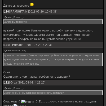
Да что вы говорите
[
130
]
RAMSHTAIN
[2011-07-26, 10:43:38]
Quote
(
_PrimarH_
)
Да что вы говорите
ну какой толк может быть от одного истребителя или задрипоного
штурмовика , ну как поддержка может пригодиться , хотя проще
потратить ресурсы на какое нибудь полезное улучшение.
[
131
]
_PrimarH_
[2011-07-28, 4:20:31]
Quote
(
RAMSHTAIN
)
ну какой толк может быть от одного истребителя или задрипоного штурмовика ,
ну как поддержка может пригодиться , хотя проще потратить ресурсы на какое
нибудь полезное улучшение.
Окей.
Скажи мне , в чем главная особенность авиации?
[
132
]
Grox
[2011-08-03, 4:21:26]
Quote
(
_PrimarH_
)
Скажи мне , в чем главная особенность авиации?
Она летает?
:D :D.............о-о-о я понял она может заходить
сзади?