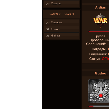
Галерея
Ardias
DAWN OF WAR 3
Новости
Статьи
Файлы
Группа:
Проверенн
Сообщений:
1
Награды:
Репутация:
Статус:
Offli
Gudoc