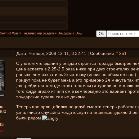
Dawn of War
»
Тактический раздел
»
Эльдары в Dow
Дата: Четверг, 2008-12-11, 3:32:41 | Сообщение #
251
С учетом что здания у эльдар строятса гораздо быстрее чем
цена аспекта в 2.25-2.5 раза ниже при двух строителях рен
раньше чем захватишь 3тью точку (инвиз не обязательно ) 
придут пока не будет мека а это примерно 2я минута так ч
,лп грейдятся там где стоят ген/гены (я турели не ставлю 
того когда играю иг или см в кемперки)но это вариант прот
эльдарские турели самые дохлые
ые
Теперь про арли ,абилка поцелуй смерти теперь работает 
300
узнал чисто случайно когда юснул на игшников здохло 3 ре
0
были рядом
45
ne