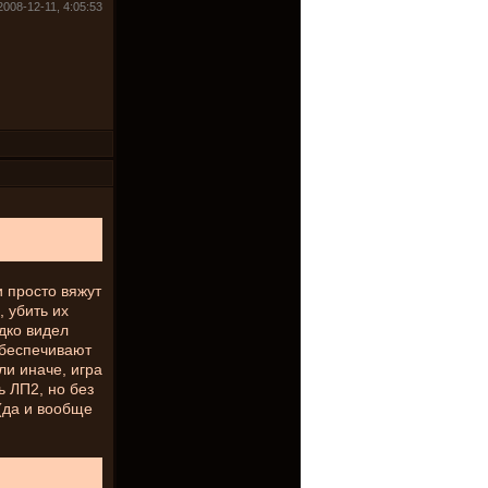
2008-12-11, 4:05:53
и просто вяжут
, убить их
едко видел
обеспечивают
ли иначе, игра
ь ЛП2, но без
к(да и вообще