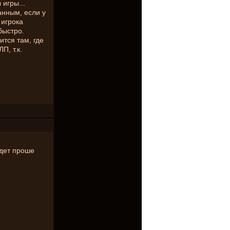
игры...
анным, если у
 игрока
быстро.
ится там, где
П, т.к.
удет проше