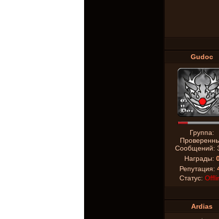
Gudoc
Группа:
Проверенн
Сообщений:
Награды:
Репутация:
Статус:
Offli
Ardias