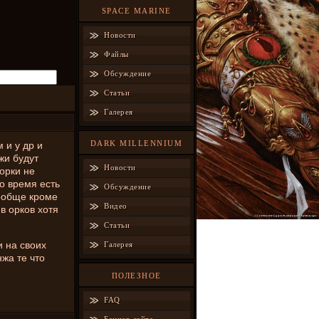
SPACE MARINE
Новости
Файлы
Обсуждение
Статьи
Галерея
DARK MILLENNIUM
 и у др и
жи будут
Новости
,орки не
то время есть
Обсуждение
вообще кроме
Видео
ив орков хотя
Статьи
и на своих
Галерея
нжа те что
ПОЛЕЗНОЕ
FAQ