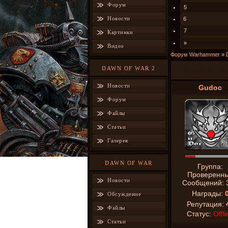
Форум
5
Новости
6
7
Картинки
»
Видео
Форум Warhammer
»
DAWN OF WAR 2
Эльдары в Dow
Новости
Gudoc
Форум
Файлы
Статьи
Галерея
DAWN OF WAR
Группа:
Проверенн
Новости
Сообщений:
Награды:
Обсуждение
Репутация:
Файлы
Статус:
Offli
Статьи