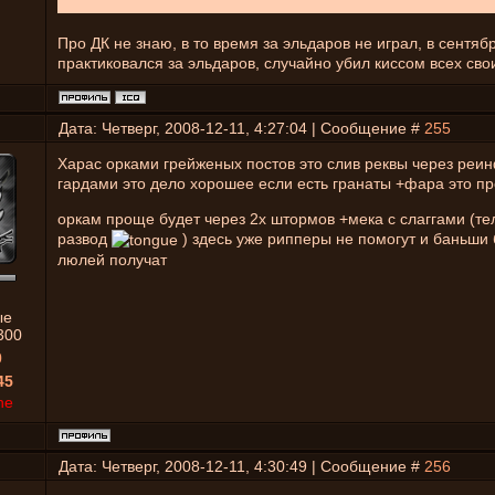
Про ДК не знаю, в то время за эльдаров не играл, в сентябр
практиковался за эльдаров, случайно убил киссом всех св
Дата: Четверг, 2008-12-11, 4:27:04 | Сообщение #
255
Харас орками грейженых постов это слив реквы через реи
гардами это дело хорошее если есть гранаты +фара это п
оркам проще будет через 2х штормов +мека с слаггами (те
развод
) здесь уже рипперы не помогут и баньши 
люлей получат
ые
300
0
45
ne
Дата: Четверг, 2008-12-11, 4:30:49 | Сообщение #
256