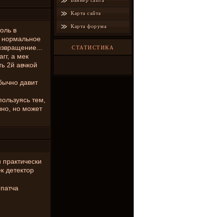
Баннер сайта
Карта сайта
Карта форума
оль в
 в нормальное
извращение...
СТАТИСТИКА
гг, а мек
ть 2й авчкой
бычно давит
пользуясь тем,
вно, но может
 практически
ек детектор
 патча