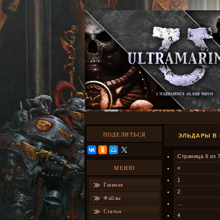
ПОДЕЛИТЬСЯ
ЭЛЬДАРЫ В 
Страница
6
из
МЕНЮ
«
1
Главная
2
Файлы
…
Статьи
4