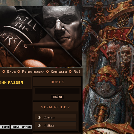
✪
Вход
✪
Регистрация
✪
Контакты
✪
RsS
ПОИСК
КИЙ РАЗДЕЛ
VERMINTIDE 2
Статьи
Файлы