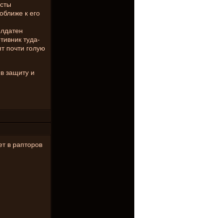
осты
поближе к его
олдатен
отивник туда-
ят почти голую
 в защиту и
ет в рапторов