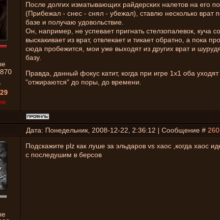
После долгих изматывающих райдерских налетов на его п
(Прибежал - снес - снял - убежал), ставлю несколько врат 
базе и получаю удовольствие.
Он, например, не успевает пригнать стелзопалевок, куча с
выскакивает из врат, отвлекает и тикает обратно, а пока пр
сюда пробежится, мои уже выходят из других врат и шуруд
базу.
ые
870
Правда, данный фокус катит, когда при игре 1х1 оба уходят
1
"отжираются" до поры, до времени.
29
ne
Дата: Понедельник, 2008-12-22, 2:36:12 | Сообщение #
260
Подскажите plz как луше за эльдаров vs хаос ,когда хаос ид
с последушим в берсов
ые