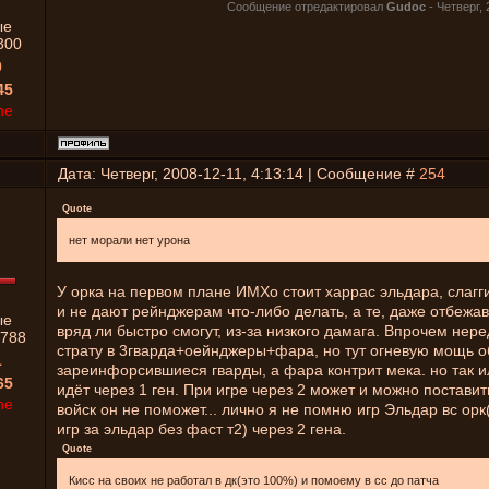
Сообщение отредактировал
Gudoc
-
Четверг, 
ые
300
0
45
ne
Дата: Четверг, 2008-12-11, 4:13:14 | Сообщение #
254
Quote
нет морали нет урона
У орка на первом плане ИМХо стоит харрас эльдара, слагг
и не дают рейнджерам что-либо делать, а те, даже отбежав
ые
вряд ли быстро смогут, из-за низкого дамага. Впрочем нер
788
страту в 3гварда+оейнджеры+фара, но тут огневую мощь 
1
зареинфорсившиеся гварды, а фара контрит мека. но так и
65
идёт через 1 ген. При игре через 2 может и можно поставит
ne
войск он не поможет... лично я не помню игр Эльдар вс ор
игр за эльдар без фаст т2) через 2 гена.
Quote
Кисс на своих не работал в дк(это 100%) и помоему в сс до патча