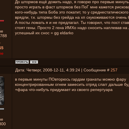
До штормов ещё дожить надо, я говорю про первые минуты 
просто играть в фаст штормов без ПоГ мне кажется рисков
кого-нибудь типа Боба это покатит, то у среднестатического
врядли, т.к. штормы без грейда на хп скукоживаются очень 
А посты ломать я и не предлагал. Ты говорил, что пост став
стоят гены. Просто 2 гена ИМХо надо сносить наплевав на Л
ые
успешный их снос = gg eldarko
788
1
65
ne
Дата: Четверг, 2008-12-11, 4:39:24 | Сообщение #
257
в первые минуты ПОвторюсь гардам гранаты можно фару
концентрированным огнем замесить отряд слагг дальше б
+фара что-нибуть придумает из своего репертуара
ые
300