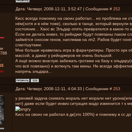
Дата: Четверг, 2008-12-11, 3:52:47 | Сообщение #
252
Кисс всегда помоему на своих работал... но проблема не ст
нём(хотя и в нём тоже), сколько в танце, который вернули
состояние... Хаос вс Эльдар опять превратился в какое-то 
Если не делать инвиз, то рейнджи будут повязаны паком сла
займётся сносом генов, наплевав на лп2. Рабов будет гоня
слагг/шутами.
ые
Мне больше нравмлась игра в фара+риперы. Просто орк о
788
массой, а дамаг у рейнджеров не очень большой.
1
А ещё можно внаглую забежать гротами на базу к эльдару(
65
что всё повязано) и воткнуть там мины. Не всегда эффекти
ne
напрячь эльдара...
Дата: Четверг, 2008-12-11, 4:04:33 | Сообщение #
253
у ренжей задача снимать мораль нет морали нет урона(или
нет) даже если будет инвиз ситуация мадо изменится т к м
Кисс на своих не работал в дк(это 100%) и помоему в сс до