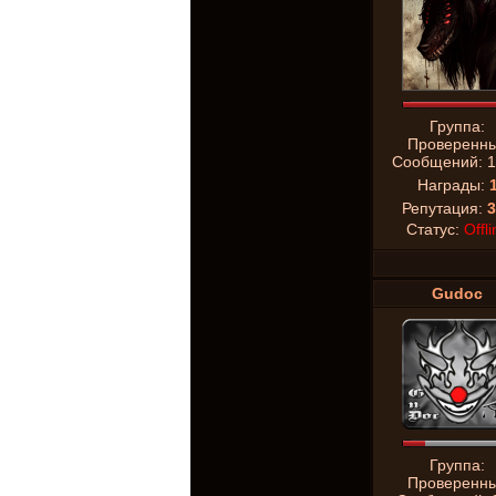
Группа:
Проверенн
Сообщений:
1
Награды:
Репутация:
3
Статус:
Offli
Gudoc
Группа:
Проверенн