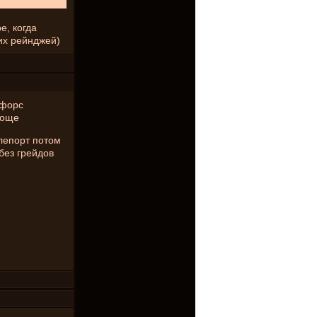
е, когда
оих рейнджей)
нфорс
роще
лепорт потом
без грейдов