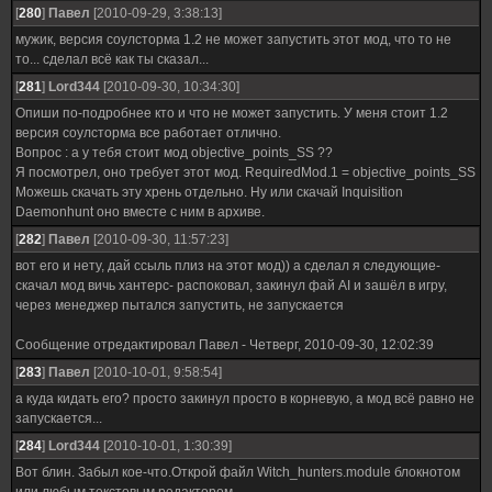
[
280
]
Павел
[2010-09-29, 3:38:13]
мужик, версия соулсторма 1.2 не может запустить этот мод, что то не
то... сделал всё как ты сказал...
[
281
]
Lord344
[2010-09-30, 10:34:30]
Опиши по-подробнее кто и что не может запустить. У меня стоит 1.2
версия соулсторма все работает отлично.
Вопрос : а у тебя стоит мод objective_points_SS ??
Я посмотрел, оно требует этот мод. RequiredMod.1 = objective_points_SS
Можешь скачать эту хрень отдельно. Ну или скачай Inquisition
Daemonhunt оно вместе с ним в архиве.
[
282
]
Павел
[2010-09-30, 11:57:23]
вот его и нету, дай ссыль плиз на этот мод)) а сделал я следующие-
скачал мод вичь хантерс- распоковал, закинул фай AI и зашёл в игру,
через менеджер пытался запустить, не запускается
Сообщение отредактировал
Павел
-
Четверг, 2010-09-30, 12:02:39
[
283
]
Павел
[2010-10-01, 9:58:54]
а куда кидать его? просто закинул просто в корневую, а мод всё равно не
запускается...
[
284
]
Lord344
[2010-10-01, 1:30:39]
Вот блин. Забыл кое-что.Открой файл Witch_hunters.module блокнотом