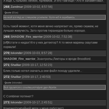
А ещё. Стальнйо Легион, Арлекиов...И кто там ещё? Ато я запамятовал.
[
268
]
Zandmar
[2009-10-02, 8:57:56]
Quote
(
D1re
)
на мой взгляд их слишком усилили. Хотя мб я ошибаюсь.
Есть такой момент, хотя меня вечно напрягает их, прямо скажем, не
лучшая живучесть. Зато против тиранидов больно хорошо.
[
269
]
SHADOW_Fire_warrior
[2009-10-02, 7:52:38]
[off]Кстати о нидах! Кто у них детектор? А то меня марины скаутами
порвали!
[
270
]
Iskonder
[2009-10-03, 8:57:28]
SHADOW_Fire_warrior
, Зоантропы,Ликторы и вроде Broodlord.
[
271
]
Shalliar
[2009-10-17, 12:52:23]
Блин,только хотел скачать,а они файл походу удалили...
[
272
]
Shalliar
[2009-10-17, 2:40:53]
Quote
(
Iskonder
)
Всё грузится с ссылки,которую дал Atomix
С Combiner потянет?
[
273
]
Iskonder
[2009-10-17, 2:45:51]
Конечно(покрайней мере у меня работает)