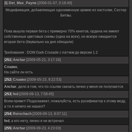
[
1
]
Det_Max_Payne
[2008-01-07, 0:18:40]
Модификация, добавляющая одноименную армию из настолки, Сестер
Битвы.
Пока вышла первая бета с примерно 70% юнитов, ордена не имеют
собственные цветовые схемы (одна на всех), но вскоре ожидается
вторая бета (бкувально на дня обещали)
Требования : DOW Dark Crusade с патчем до версии 1.2
[
251
]
Anchar
[2009-05-21, 3:17:16]
Славко
,
На сайте он есть
[
252
]
Славко
[2009-05-23, 9:22:53]
Anchar
, дело в том, что по ссылке скачать лично у меня не получается.
[
253
]
fed
[2009-09-13, 7:58:45]
Всем привет! Подаскажиет, пожалуйста, есть русификатор к этому моду,
а то я ничего не нашел?
[
254
]
Rorschach
[2009-09-13, 8:07:11]
fed
, а его нету, лично я не встречал.
[
255
]
Anchar
[2009-09-23, 4:23:03]