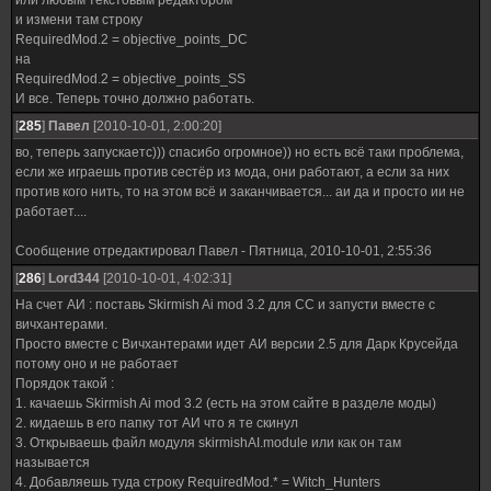
или любым текстовым редактором
и измени там строку
RequiredMod.2 = objective_points_DC
на
RequiredMod.2 = objective_points_SS
И все. Теперь точно должно работать.
[
285
]
Павел
[2010-10-01, 2:00:20]
во, теперь запускаетс))) спасибо огромное)) но есть всё таки проблема,
если же играешь против сестёр из мода, они работают, а если за них
против кого нить, то на этом всё и заканчивается... аи да и просто ии не
работает....
Сообщение отредактировал
Павел
-
Пятница, 2010-10-01, 2:55:36
[
286
]
Lord344
[2010-10-01, 4:02:31]
На счет АИ : поставь Skirmish Ai mod 3.2 для СС и запусти вместе с
вичхантерами.
Просто вместе с Вичхантерами идет АИ версии 2.5 для Дарк Крусейда
потому оно и не работает
Порядок такой :
1. качаешь Skirmish Ai mod 3.2 (есть на этом сайте в разделе моды)
2. кидаешь в его папку тот АИ что я те скинул
3. Открываешь файл модуля skirmishAI.module или как он там
называется
4. Добавляешь туда строку RequiredMod.* = Witch_Hunters