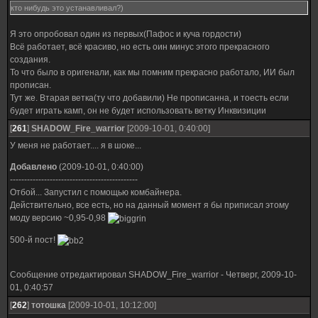
кто нибудь это устанавливал?)
Я это опробовал один из первых(Пафос и куча гордости)
Всё работает, всё красиво, но есть оин минус этого прекрасного
создания.
То что было в оригенали, как мы помним прекрасно работало, ИИ был
прописан.
Тут же. Втарая ветка(ту что добавили) Не прописанна, и тоесть если
будет играть камп, он не будет использовать ветку Инквизиции
[
261
]
SHADOW_Fire_warrior
[2009-10-01, 0:40:00]
У меня не работает.... я в шоке...
Добавлено
(2009-10-01, 0:40:00)
---------------------------------------------
Отбой... Запустил с помощью комбайнера.
Действительно, все есть, но на данный момент я бы приписал этому
моду версию ~0,95-0,98
500-й пост!
Сообщение отредактировал
SHADOW_Fire_warrior
-
Четверг, 2009-10-
01, 0:40:57
[
262
]
тотошка
[2009-10-01, 10:12:00]