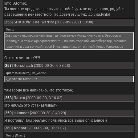
[info]
Atomix
,
Ты даже не представляешь что с тобой чуть не произршло, радуйся
разрешению неизвестного что довёл эту штуку до ума.[/info]
[
256
]
SHADOW_Fire_warrior
[2009-09-29, 11:33:08]
Quote
Ссылка на ексклюзивный мод, где участвуют Ассасины храма Эверсор и
Каллидус, а также Аркофлагеллянты, инквизиторский Инкарйератор, Машина
покаяния и сам великий герой Инквизиции эксентричный Федор Карамазов
О_о это че такое?!?!
[
257
]
Rorschach
[2009-09-30, 0:38:18]
Quote
(
SHADOW_Fire_warrior
)
О_о это че такое?!?!
там вроде все написано, что это такое)
[
258
]
Павел
[2009-09-30, 8:16:02]
кто нибудь это устанавливал?)
[
259
]
Iskonder
[2009-09-30, 8:49:29]
Я поставил!Там реально появилось всё выше описанное))
[
260
]
Anchar
[2009-09-30, 10:37:07]
Quote
(
Павел
)