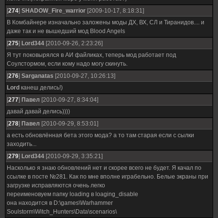
[
274
]
SHADOW_Fire_warrior
[2009-10-17, 8:18:31]
В Комбайнере изначально заложены моды ДХ, ВХ, СЛ и Тиранидов.... и
даже так и не вышедший мод Blood Angels
[
275
]
Lord344
[2010-09-26, 2:23:26]
Я тут поковырялся в АИ файликах, теперь мод работает под
Соулстормом, если кому надо могу скинуть.
[
276
]
Sarganatas
[2010-09-27, 10:26:13]
Lord
канеш делись!)
[
277
]
Павел
[2010-09-27, 8:34:04]
давай давай делись))))
[
278
]
Павел
[2010-09-29, 8:53:01]
а есть обновлённая бета этого мода? а то там старая если с сылки
заходить...
[
279
]
Lord344
[2010-09-29, 3:35:21]
Насколько я знаю обновлений нет и скорее всего не будет. Я качал по
ссылке в посте №281. Как по мне вполне играбельно. Белые экраны при
загрузке исправляются очень легко
переименовуем папку loading в loaging_disable
она находится в D:\games\Warhammer
Soulstorm\Witch_Hunters\Data\scenarios\