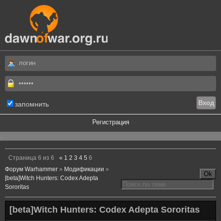
запомнить
Регистрация
.
Страница
6
из
6
«
1
2
3
4
5
6
Форум Warhammer
»
Модификации
»
[beta]Witch Hunters: Codex Adepta
Sororitas
[beta]Witch Hunters: Codex Adepta Sororitas