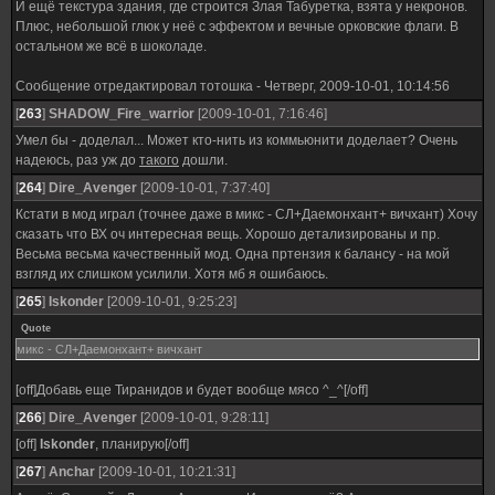
И ещё текстура здания, где строится Злая Табуретка, взята у некронов.
Плюс, небольшой глюк у неё с эффектом и вечные орковские флаги. В
остальном же всё в шоколаде.
Сообщение отредактировал
тотошка
-
Четверг, 2009-10-01, 10:14:56
[
263
]
SHADOW_Fire_warrior
[2009-10-01, 7:16:46]
Умел бы - доделал... Может кто-нить из коммьюнити доделает? Очень
надеюсь, раз уж до
такого
дошли.
[
264
]
Dire_Avenger
[2009-10-01, 7:37:40]
Кстати в мод играл (точнее даже в микс - СЛ+Даемонхант+ вичхант) Хочу
сказать что ВХ оч интересная вещь. Хорошо детализированы и пр.
Весьма весьма качественный мод. Одна пртензия к балансу - на мой
взгляд их слишком усилили. Хотя мб я ошибаюсь.
[
265
]
Iskonder
[2009-10-01, 9:25:23]
Quote
микс - СЛ+Даемонхант+ вичхант
[off]Добавь еще Тиранидов и будет вообще мясо ^_^[/off]
[
266
]
Dire_Avenger
[2009-10-01, 9:28:11]
[off]
Iskonder
, планирую[/off]
[
267
]
Anchar
[2009-10-01, 10:21:31]