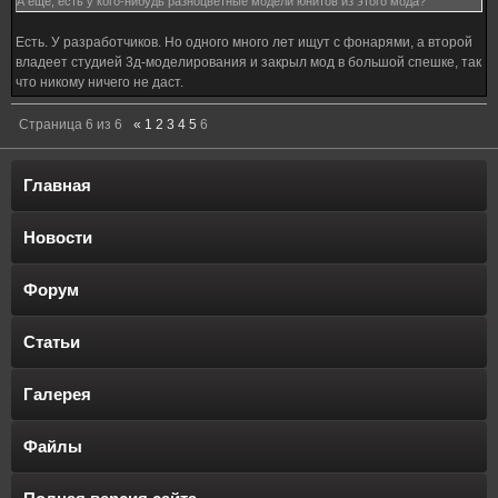
А еще, есть у кого-нибудь разноцветные модели юнитов из этого мода?
Есть. У разработчиков. Но одного много лет ищут с фонарями, а второй
владеет студией 3д-моделирования и закрыл мод в большой спешке, так
что никому ничего не даст.
Страница
6
из
6
«
1
2
3
4
5
6
Главная
Новости
Форум
Статьи
Галерея
Файлы