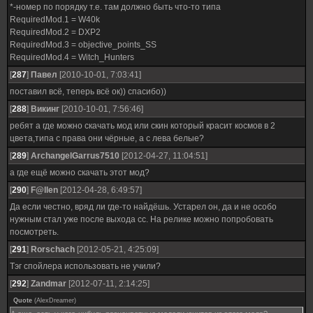
*-номер по порядку т.е. там должно быть что-то типа
RequiredMod.1 = W40k
RequiredMod.2 = DXP2
RequiredMod.3 = objective_points_SS
RequiredMod.4 = Witch_Hunters
[
287
]
Павел
[2010-10-01, 7:03:41]
поставил всё, теперь всё ок)) спасибо))
[
288
]
Викинг
[2010-10-01, 7:56:46]
ребят а где можно скачать мод или скин который красит космов в 2
цвета,типа с права они чёрные, а с лева белые?
[
289
]
ArchangelGarrus7510
[2012-04-27, 11:04:51]
а где ещё можно скачать этот мод?
[
290
]
F@llen
[2012-04-28, 6:49:57]
Да если честно, вряд ли где-то найдёшь. Устарел он, да и не особо
нужным стал уже после выхода сс. На релике можно попробовать
посмотреть.
[
291
]
Rorschach
[2012-05-21, 4:25:09]
Тэг спойлера использовать не учили?
[
292
]
Zandmar
[2012-07-11, 2:14:25]
Quote
(
AlexDreamer
)