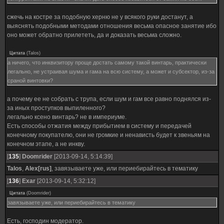
сжечь на костре за подобную херню не у всякого руки достанут, а
выяснять подобными методами отношения весьма опасное занятие ибо
оно может обратно прилететь, да и доказать весьма сложно.
Цитата
(
Talos
)
а ничего, что инквизитору проще достать самому такой винтарь, практически
легально, не устраивая шума и гама на всю систему, а может и субсектор, из-за
сраной винтовки?
а почему ее не собрать с трупа, если шум и гам все равно поднялся из-
за иных проступков выпиленного?
легально ксено винтарь? не в империуме.
Есть способы отжатия между прибытием в систему и передачей
конечному покупателю, они не громкие и ненависть будет к звеньям на
конечном этапе, а не инкву.
[
135
]
Doomrider
[2013-09-14, 5:14:39]
Talos
,
Alex[rus]
, завязываете уже, или периебирайтесь в тематику
[
136
]
Exar
[2013-09-14, 5:32:12]
Цитата
(
Doomrider
)
завязываете уже, или периебирайтесь в тематику
Есть, господин модератор.