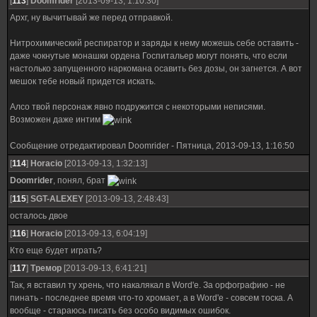
[
113
]
Doomrider
[2013-09-13, 1:10:30]
Архг, ну вычитывай же перед отправкой.
Нитрохимический респиратор и заряды к нему можешь себе оставить -
даже чокнутые монашки ордена Госпитальер могут понять, что если
настолько запущенного наркомана осавить без дозы, он загнется. А вот
мешок тебе новый придется искать.
Алсо твой персонаж явно подружится с некоторыми неписями.
Возможен даже интим
Сообщение отредактировал
Doomrider
-
Пятница, 2013-09-13, 1:16:50
[
114
]
Horacio
[2013-09-13, 1:32:13]
Doomrider
, понял, брат
[
115
]
SGT-ALEXEY
[2013-09-13, 2:48:43]
осталось двое
[
116
]
Horacio
[2013-09-13, 6:04:19]
Кто еще будет играть?
[
117
]
Тремор
[2013-09-13, 6:41:21]
Так, я вставил ту хрень, что накалякал в Word'е. За орфографию - не
пинать - последнее время что-то хромает, а в Word'е - совсем тоска. А
вообще - стараюсь писать без особо видимых ошибок.