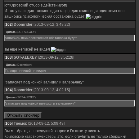
[off]Орговский отбор в действии[/off]
И так. у нас один танкист, один каср, один криговец и один хемо-пес.
зашибись психологическая обстановка будет
[
102
]
Doomrider
[2013-09-12, 3:49:22]
Цитата
(
SGT-ALEXEY
)
зашибись психологическая обстановка будет
Ты еще неписей не видел
[
103
]
SGT-ALEXEY
[2013-09-12, 3:52:28]
Цитата
(
Doomrider
)
Ты еще неписей не видел
*запасает под койкой валидол и валерьянку*
[
104
]
Doomrider
[2013-09-12, 4:02:15]
Цитата
(
SGT-ALEXEY
)
*запасает под койкой валидол и валерьянку*
[
105
]
Тремор
[2013-09-12, 5:09:49]
Эм-м... братцы - последний вопрос и Го анкету писать...
Криговские квартирмейстеры это, если огрубить не только сборщики