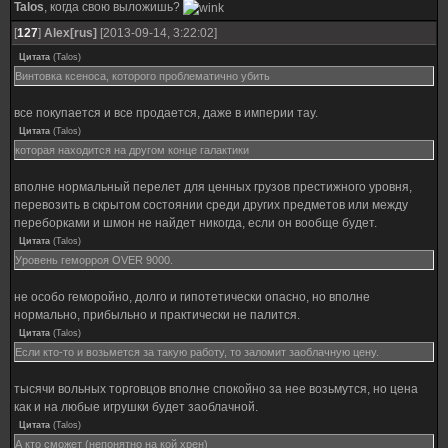
Talos
, когда свою выложишь?
[
127
]
Alex[rus]
[2013-09-14, 3:22:02]
Цитата
(
Talos
)
Винтовка ксеноса, которого проблематично убить
все покупается и все продается, даже в империи тау.
Цитата
(
Talos
)
которая находится на другом конце галактики
вполне нормальный перелет для ценных грузов престижного уровня,
перевозить в скрытом состоянии среди других предметов или между
переборками и шмон не найдет никогда, если он вообще будет.
Цитата
(
Talos
)
Уровень геморроя OVER 9000.
не особо геморойно, долго и гипотетически опасно, но вполне
нормально, прибыльно и практически не палится.
Цитата
(
Talos
)
Если кто-то и возьмется за такую работу, то заломит заоблачную цену.
тысячи вольных торговцов вполне спокойно за нее возьмутся, но цена
как и на любые игрушки будет заоблачной.
Цитата
(
Talos
)
А кто сможет (непонятно на кой хрен)