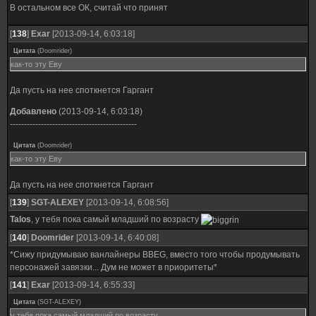
В остальном все ОК, считай что принят
[
138
]
Exar
[2013-09-14, 6:03:18]
Цитата
(
Doomrider
)
как-то эту Еву
Да пусть на нее споткнется Гаргант
Добавлено
(2013-09-14, 6:03:18)
---------------------------------------------
Цитата
(
Doomrider
)
как-то эту Еву
Да пусть на нее споткнется Гаргант
[
139
]
SGT-ALEXEY
[2013-09-14, 6:08:56]
Talos
, у тебя пока самый младший по возрасту
[
140
]
Doomrider
[2013-09-14, 6:40:08]
*Сижу придумываю ванлайнеры BBEG, вместо того чтобы продумывать
персонажей завязки... Дум не может в приоритеты*
[
141
]
Exar
[2013-09-14, 6:55:33]
Цитата
(
SGT-ALEXEY
)
у тебя пока самый младший по возрасту