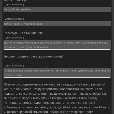
через галактику.
Цитата
(
Alex|rus|
)
не особо геморойно
Цитата
(
Alex|rus|
)
долго и гипотетически опасно
Расхождения в мышлении.
Цитата
(
Alex|rus|
)
тысячи вольных торговцов вполне спокойно за нее возьмутся, но цена как и на
любые игрушки будет заоблачной.
Это как-то меняет суть сказанного мной?
Цитата
(
Alex|rus|
)
любая знатная семья улья, высокопоставленные члены администратума уровня
планет и выше
Обычно они соревнуются в количестве на квадратный метр вычурной
херни, а не у кого в шкафу запрятана инопланетная винтовка. Если
подумать, то ксенотехнология - вещь очень запретная, за которую, как
ты заметил, могут и выпилить на костре. Засветить такое перед
потенциальными конкурентами по власти - значит дать способ
избавиться от самих же себя. Да, да, да, Абнетт писал же, но это Абнетт,
у которого здравый смысл приносится в жертву эффектности.