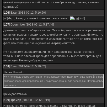
ценной аммуниции с погибших, но и своебразные духовники, а также -
санитары?
[
106
]
Exar
[2013-09-12, 5:16:50]
[off]Черт, Анчар, оставляй отметки о наказаниях.
[/off]
[
107
]
Doomrider
[2013-09-12, 5:17:46]
Духовники только в общем смысле. Они собирают так сказать реликвии -
кости или волосы павших героев, чтобы пополнить реликварий полка, но
никаких обрядов не справляют и молитв не читают. Что не отменяет тот
факт, что криганцы очень уважают квартирмейстров.
Ну и поповоду сбора амуниции - они забирают все. Если труп еще
теплый, с него сливают кровь для переливания и вырезают органы для
пересадки. Нечего добру пропадать
[
108
]
Exar
[2013-09-12, 5:20:02]
Цитата
(
Doomrider
)
Ну и поповоду сбора амуниции - они забирают все. Если труп еще теплый, с него
сливают кровь для переливания и вырезают органы для пересадки. Нечего добру
пропадать
гриммдаркфьюча
[
109
]
Тремор
[2013-09-12, 6:01:19]
Инквизитор может рекрутировать солдата с Крига? Или все они для