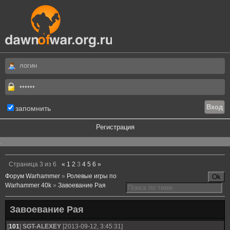
запомнить
Регистрация
.
Страница
3
из
6
«
1
2
3
4
5
6
»
Форум Warhammer
»
Ролевые игры по
Warhammer 40k
»
Завоевание Рая
Завоевание Рая
[
101
]
SGT-ALEXEY
[2013-09-12, 3:45:31]