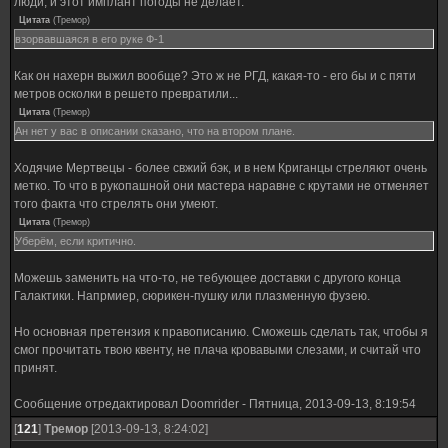
люди, и этот имплант погоды не делает.
Цитата
(
Тремор
)
взорвавшаяся в его руке Ф-1
Как он нахерн выжил вообще? Это ж не РГД, какая-то - его бы и с пяти
метров осколки в решето превратили...
Цитата
(
Тремор
)
Ан нет у вас в описании сказано, что на втором плане.
Ходячие Мертвецы - более свжий бэк, и в нем Криганцы стреляют очень
метко. То что в рукопашной они мастера наравне с крутами не отменяет
того факта что стрелять они умеют.
Цитата
(
Тремор
)
Уберём, если критично.
Можешь заменить на что-то, не тебующее доставки с другого конца
Галактики. Напрмиер, сюрикен-пушку или плазменную фузею.
Но основная претензия к правописанию. Сможешь сделать так, чтобы я
смог прочитать твою квенту, не плача кровавыми слезами, и считай что
принят.
Сообщение отредактировал
Doomrider
-
Пятница, 2013-09-13, 8:19:54
[
121
]
Тремор
[2013-09-13, 8:24:02]