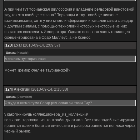
А при чем тут торианская философия и владение рельсовой винотовкой
тау, как это вообще связано? Торианцы и тау - вообще никак не
взаимосвязаны, хотя у них много информации и каналов связи с эльдар
и другими силами, с помощью технологий которых некоторые из них
пытаются воскресить Императора. Однако основная часть торианцев
сконцентрирована в Ордо Маллеус, а не Ксенос.
[
123
]
Exar
[2013-09-14, 2:09:57]
Цитата
(
Horacio
)
А при чем тут торианская
Может Тремор счел её таурианской?
[
124
]
Alex[rus]
[2013-09-14, 2:15:38]
Цитата
(
Doomrider
)
Откуда в сегментуме Солар рельсовая винтовка Тау?
у какого-нибудь коллекционера_из_коллекции/
вольного_торговца_из_контрабанды отжал. Все таки подобные игрушки
нравятся всяким богатым личностям и распространяются неплохо через
черный рынок.