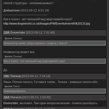
любой структуры - неприкасаемые?
Добавлено
(2013-09-12, 6:01:19)
---------------------------------------------
Как я понял - вот внешний вид квартирмейстера?
http://www.forgeworld.co.uk/Images/FW/Events/event40k2013l.jpg
[
110
]
Doomrider
[2013-09-12, 7:01:46]
Цитата
(
Тремор
)
Инквизитор может рекрутировать солдата с Крига?
Инквизитор может все.
Цитата
(
Тремор
)
Как я понял - вот внешний вид квартирмейстера?
Да.
[
111
]
Тремор
[2013-09-12, 7:24:14]
Якши. Погнал писать. Готовьте тапки... Точнее - кованые сапоги ибо:
Цитата
(
Talos
)
гриммдаркфьюча
[
112
]
Horacio
[2013-09-13, 1:03:45]
Doomrider
, выложил. Там один вопросик возник - помоги разобрать.