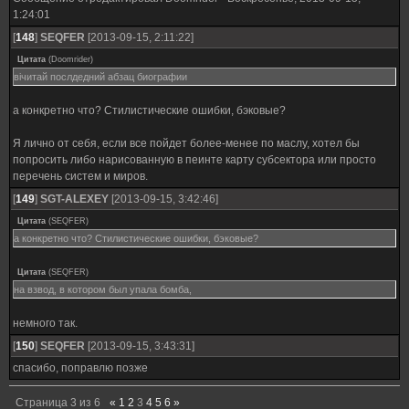
1:24:01
[
148
]
SEQFER
[2013-09-15, 2:11:22]
Цитата
(
Doomrider
)
вічитай послдедний абзац биографии
а конкретно что? Стилистические ошибки, бэковые?
Я лично от себя, если все пойдет более-менее по маслу, хотел бы
попросить либо нарисованную в пеинте карту субсектора или просто
перечень систем и миров.
[
149
]
SGT-ALEXEY
[2013-09-15, 3:42:46]
Цитата
(
SEQFER
)
а конкретно что? Стилистические ошибки, бэковые?
Цитата
(
SEQFER
)
на взвод, в котором был упала бомба,
немного так.
[
150
]
SEQFER
[2013-09-15, 3:43:31]
спасибо, поправлю позже
Страница
3
из
6
«
1
2
3
4
5
6
»