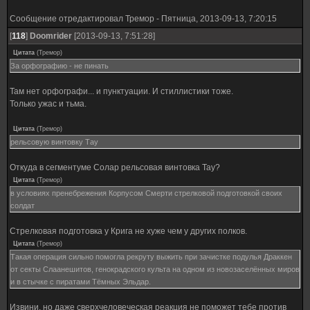
Сообщение отредактировал
Тремор
-
Пятница, 2013-09-13, 7:20:15
[
118
]
Doomrider
[2013-09-13, 7:51:28]
Цитата
(
Тремор
)
За орфографию - не пинать
Там нет орфографи... и пунктуации. И стиллистики тоже.
Только ужас и тьма.
Цитата
(
Тремор
)
рельсовую винтовку Тау
Откуда в сегментуме Солар рельсовая винтовка Тау?
Цитата
(
Тремор
)
в условиях пренебрежения Корпусом Смерти стрелковой подготовкой своих
солдат
Стрелковая подготовка у Крига не хуже чем у других полков.
Цитата
(
Тремор
)
Такая операция сильно помогла рекруту выжить при зачистке подулья Драккен
от секты Слаанешитов, генокрадского культа на одном из новозаселённых миров
и в стычке с пиратами Тёмных Эльдар.
Извини, но даже сверхчеловеческая реакция не поможет тебе против