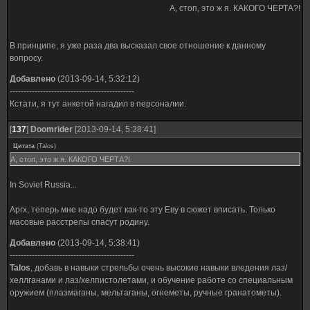
А, стоп, это ж я. КАКОГО ЧЕРТА?!
В принципе, я уже раза два высказал свое отношение к данному
вопросу.
Добавлено
(2013-09-14, 5:32:12)
---------------------------------------------
Кстати, я тут анкетой нагадил в персоналии.
[
137
]
Doomrider
[2013-09-14, 5:38:41]
Цитата
(
Talos
)
А, стоп, это ж я. КАКОГО ЧЕРТА?!
In Soviet Russia...
Аргх, теперь мне надо будет как-то эту Еву в сюжет вписать. Только
масовые расстрелы спасут родину.
Добавлено
(2013-09-14, 5:38:41)
---------------------------------------------
Talos
, добавь в навыки стрельбы очень высокие навыки вледения лаз/
хеллганами и лаз/хелпистолетами, и обучение работе со специальным
оружием (плазмаганы, мельтаганы, огнеметы, ручные гранатометы).