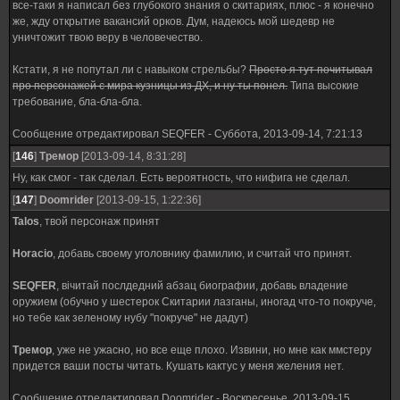
все-таки я написал без глубокого знания о скитариях, плюс - я конечно
же, жду открытие вакансий орков. Дум, надеюсь мой шедевр не
уничтожит твою веру в человечество.
Кстати, я не попутал ли с навыком стрельбы?
Просто я тут почитывал
про персонажей с мира кузницы из ДХ, и ну ты понел.
Типа высокие
требование, бла-бла-бла.
Сообщение отредактировал
SEQFER
-
Суббота, 2013-09-14, 7:21:13
[
146
]
Тремор
[2013-09-14, 8:31:28]
Ну, как смог - так сделал. Есть вероятность, что нифига не сделал.
[
147
]
Doomrider
[2013-09-15, 1:22:36]
Talos
, твой персонаж принят
Horacio
, добавь своему уголовнику фамилию, и считай что принят.
SEQFER
, вічитай послдедний абзац биографии, добавь владение
оружием (обучно у шестерок Скитарии лазганы, иногад что-то покруче,
но тебе как зеленому нубу "покруче" не дадут)
Тремор
, уже не ужасно, но все еще плохо. Извини, но мне как ммстеру
придется ваши посты читать. Кушать кактус у меня желения нет.
Сообщение отредактировал
Doomrider
-
Воскресенье, 2013-09-15,