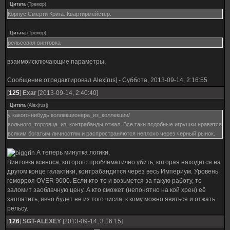
Цитата
(
Тремор
)
Корпус Смерти Крига. Квартирмейстер.
Цитата
(
Тремор
)
рельсовая винтовка
взаимоисключающие параметры.
Сообщение отредактировал
Alex[rus]
-
Суббота, 2013-09-14, 2:16:55
[
125
]
Exar
[2013-09-14, 2:40:40]
Цитата
(
Alex|rus|
)
у какого-нибудь коллекционера_из_коллекции/
вольного_торговца_из_контрабанды отжал. Все таки подобные игрушки нравятся
всяким богатым личностям и распространяются неплохо через черный рынок.
А теперь минутка логики.
Винтовка ксеноса, которого проблематично убить, которая находится на
другом конце галактики, контрабандится через весь Империум. Уровень
геморроя OVER 9000. Если кто-то и возьмется за такую работу, то
заломит заоблачную цену. А кто сможет (непонятно на кой хрен) её
заплатить, явно будет не из того числа, к кому можно явиться и отжать
рельсу.
[
126
]
SGT-ALEXEY
[2013-09-14, 3:16:15]