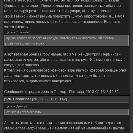
Никто и не говорил прямым текстом, что "55" пошилковал ТЭ в салат
Оливье, я ж не идиот. Просто, когда противник выглядит как обычное
мясо, но вдруг резко отшатывается от удара, что ему совсем не
свойственно - может весьма попортить шкурку опростоволосившемуся
противнику, привыкшему к лёгкой резне салаг-гвардейцев. Вот, что я
хотел сказать.
Цитата
(
Doomrider
)
Взрывы гранат не запекают сосуды, потому как их поражающий фактор -
взрывная волна и осколки.
А вот ветеран боёв за гору Чабан, что в Чечне - Дмитрий Перминов -
рассказывал другое, ибо взорвавшаяся в его руке Ф-1 именно так ему
сосуды-то и запекла.
К тому же - я объяснил это хреновой взрывчаткой, которая больше огня
дала, чем взрыву, так иногда с хреновым пластидом бывает - не
взрывается, а проплавляет поверхность.
Сообщение отредактировал
Тремор
-
Пятница, 2013-09-13, 8:10:32
[
120
]
Doomrider
[2013-09-13, 8:18:42]
Цитата
(
Тремор
)
Вот, что я хотел сказать.
А я хотел скзать, что с точки зрения генокрада или кабалита даже со
сверхчеловеческой реакцией ты почти такой же медленный как другие