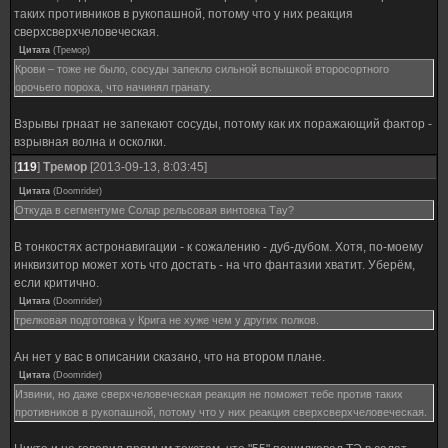
таких противников в рукопашной, потому что у них реакция
сверхсверхчеловеческая.
Цитата
(
Тремор
)
Крови – тоже не было, сосуды запекло сильной вспышкой второсортного
орочьего пороха, что начинял гранату.
Взрывы грнаат не запекают сосуды, потому как их поражающий фактор -
взрывная волна и осколки.
[
119
]
Тремор
[2013-09-13, 8:03:45]
Цитата
(
Doomrider
)
Откуда в сегментуме Солар рельсовая винтовка Тау?
В тонкостях астронавигации - к сожалению - дуб-дубом. Хотя, по-моему
инквизитор может хоть что достать - на что фантазии хватит. Уберём,
если критично.
Цитата
(
Doomrider
)
трелковая подготовка у Крига не хуже чем у других полков.
Ан нет у вас в описании сказано, что на втором плане.
Цитата
(
Doomrider
)
Извини, но даже сверхчеловеческая реакция не поможет тебе против таких
противников в рукопашной, потому что у них реакция сверхсверхчеловеческая.