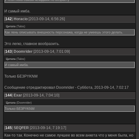
И самый имба.
[
142
]
Horacio
[2013-09-14, 6:56:26]
Цитата
(
Talos
)
Как лень описывать внешность персонажа, когда не умеешь этого делать.
Это легко, главное вообразить.
[
143
]
Doomrider
[2013-09-14, 7:01:09]
Цитата
(
Talos
)
И самый имба.
Только БЕ3РYKNM
Сообщение отредактировал
Doomrider
-
Суббота, 2013-09-14, 7:02:17
[
144
]
Exar
[2013-09-14, 7:04:10]
Цитата
(
Doomrider
)
Только БЕ3РYKNM
[
145
]
SEQFER
[2013-09-14, 7:19:17]
Как-то так. Конечно не самое лучшее во всем анкета что у меня была, но