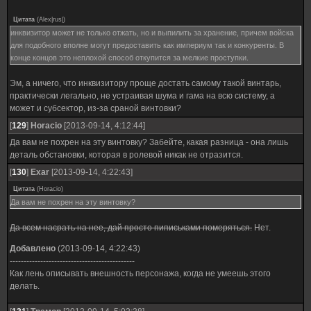
Цитата
(
Alex|rus|
)
инквизитор может не только отжать, но и выпилить за хранение, причем войска
для подобного вполне могут предоставить как империум так и конкуренты. В
конце концов это неплохой способ откупится за мелкие проступки.
Эм, а ничего, что инквизитору проще достать самому такой винтарь,
практически легально, не устраивая шума и гама на всю систему, а
может и субсектор, из-за сраной винтовки?
[
129
]
Horacio
[2013-09-14, 4:12:44]
Да вам не похрен на эту винтовку? Забейте, какая разница - она лишь
деталь обстановки, которая в ролевой никак не отразится.
[
130
]
Exar
[2013-09-14, 4:22:43]
Цитата
(
Horacio
)
Да вам не похрен на эту винтовку?
Да всем насрать на нее, дай просто пиписьками померяться.
Нет.
Добавлено
(2013-09-14, 4:22:43)
---------------------------------------------
Как лень описывать внешность персонажа, когда не умеешь этого
делать.