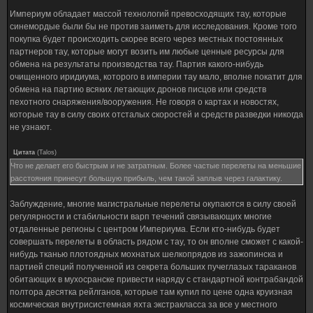
Империум обладает массой технологий превосходящих тау, которые
синемордые были бы не против заиметь для исследования. Кроме того
покупка будет происходить скорее всего через местных постоянных
партнеров тау, которые могут возить им любые ценные ресурсы для
обмена на результаты производства тау. Партия какого-нибудь
очищенного иридиума, которого в империи тау мало, вполне покатит для
обмена на партию всяких летающих дронов писцов или средств
пехотного снаряжения/вооружения. Не говоря о картах и новостях,
которые тау в силу своих отсталых скоростей и средств разведки никогда
не узнают.
Цитата
(
Talos
)
Что не делает его быстрым и не затратным. Более частые перелеты на меньшие
расстояния принесут большую прибыль, чем такой заплыв через галактику.
Заблуждение, многие магистральные перелеты окупаются в силу своей
регулярности и стабильности варп течений связывающих многие
отдаленные регионы с центром Империума. Если кто-нибудь будет
совершать перелеты в область рядом с тау, то он вполне сможет с какой-
нибудь тканью плотоядных мохнатых шелкопрядов из зажопинска и
партией специй полученной из секрета больших пучеглазых тараканов
обитающих в мухосранске привести наряду с стандартной контрабандой
полтора десятка рейлганов, которые там купил по цене одна круизная
космическая внутрисистемная яхта экстракласса за все у местного