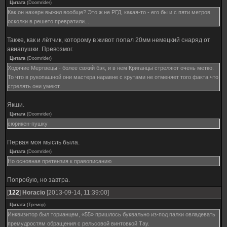
Цитата
(
Doomrider
)
Как он нахерн выжил вообще? Это ж не РГД, какая-то - его бы и с пяти метров
осколки в решето превратили...
Также, как и лётчик, которому в живот попал 20мм немецкий снаряд от
авиапушки. Превозмог.
Цитата
(
Doomrider
)
Ходячие Мертвецы - более свжий бэк, и в нем Криганцы стреляют очень метко.
То что в рукопашной они мастера наравне с крутами не отменяет того факта что
стрелять они умеют.
Якши.
Цитата
(
Doomrider
)
сюрикен-пушку
Первая моя мысль была.
Цитата
(
Doomrider
)
Но основная претензия к правописанию
Попробую, но завтра.
[
122
]
Horacio
[2013-09-14, 11:39:00]
Цитата
(
Тремор
)
Инквизитор был торианцем, «55» пришлось буквально из-под палки овладевать
премудростям обращения с рельсовой винтовкой Тау.