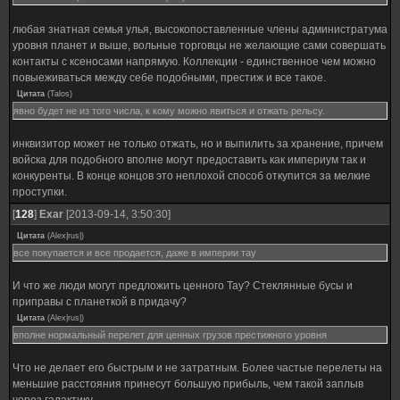
любая знатная семья улья, высокопоставленные члены администратума
уровня планет и выше, вольные торговцы не желающие сами совершать
контакты с ксеносами напрямую. Коллекции - единственное чем можно
повыеживаться между себе подобными, престиж и все такое.
Цитата
(
Talos
)
явно будет не из того числа, к кому можно явиться и отжать рельсу.
инквизитор может не только отжать, но и выпилить за хранение, причем
войска для подобного вполне могут предоставить как империум так и
конкуренты. В конце концов это неплохой способ откупится за мелкие
проступки.
[
128
]
Exar
[2013-09-14, 3:50:30]
Цитата
(
Alex|rus|
)
все покупается и все продается, даже в империи тау
И что же люди могут предложить ценного Тау? Стеклянные бусы и
приправы с планеткой в придачу?
Цитата
(
Alex|rus|
)
вполне нормальный перелет для ценных грузов престижного уровня
Что не делает его быстрым и не затратным. Более частые перелеты на
меньшие расстояния принесут большую прибыль, чем такой заплыв