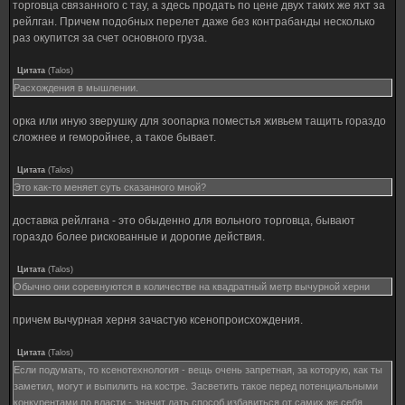
торговца связанного с тау, а здесь продать по цене двух таких же яхт за
рейлган. Причем подобных перелет даже без контрабанды несколько
раз окупится за счет основного груза.
Цитата
(
Talos
)
Расхождения в мышлении.
орка или иную зверушку для зоопарка поместья живьем тащить гораздо
сложнее и геморойнее, а такое бывает.
Цитата
(
Talos
)
Это как-то меняет суть сказанного мной?
доставка рейлгана - это обыденно для вольного торговца, бывают
гораздо более рискованные и дорогие действия.
Цитата
(
Talos
)
Обычно они соревнуются в количестве на квадратный метр вычурной херни
причем вычурная херня зачастую ксенопроисхождения.
Цитата
(
Talos
)
Если подумать, то ксенотехнология - вещь очень запретная, за которую, как ты
заметил, могут и выпилить на костре. Засветить такое перед потенциальными
конкурентами по власти - значит дать способ избавиться от самих же себя.