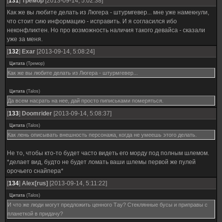
[
131
]
Тремор
[2013-09-14, 5:02:38]
Как же вы любите делать из Люгера - штурмгевер... мне уже намекнули,
что стоит сию информацию - исправить. И я согласился ибо
неконфликтен. Но про возможность наличия такого девайса - сказали
уже за меня.
[
132
]
Exar
[2013-09-14, 5:08:24]
Цитата
(
Тремор
)
Как же вы любите делать из Люгера - штурмгевер...
Цитата
(
Talos
)
Да всем насрать на нее, дай просто пиписьками померяться.
[
133
]
Doomrider
[2013-09-14, 5:08:37]
Цитата
(
Talos
)
Как лень описывать внешность персонажа, когда не умеешь этого делать.
Не то, чтобы кто-то будет часто видеть его морду под полным шлемом.
*делает вид, будто не будет ломать ваши шлемы первой же пулей
орочьего снайпера*
[
134
]
Alex[rus]
[2013-09-14, 5:11:22]
Цитата
(
Talos
)
И что же люди могут предложить ценного Тау? Стеклянные бусы и приправы с
планеткой в придачу?