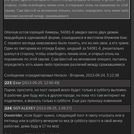
сторону, чтобы освободить линию огня, и открывает огонь на поражение по этой
свалке. Сам Шестой на мгновения опешил, пытаясь определить хоть какие-либо
признаки различий между сражавшимися.
Обогнув остов горящей Химеры, 54081-6 увидел около двух дюжин
гвардейцев в одинаковой форме, сошедшихся в жестоком ближнем бою.
С первого взгляда невозможно было понять, кто из них свои, а кто чужие.
Один из скитариев из отряда Барко, шедший за 54081-6, решительно
шагнул в сторону, чтобы освободить линию огня, и открыл огонь на
поражение по этой свалке. Сам Шестой на мгновение опешил, пытаясь
определить хоть какие-либо признаки различий между сражавшимися.
Сообщение отредактировал
Horacio
-
Вторник, 2013-09-24, 5:12:38
[
223
]
Exar
[2013-09-25, 12:00:49]
Парни, простите, но пост скорей всего будет только в субботу выложен.
В рабочие дни буду жить в другом городе, но пока что там интернет не
подключен, а вернусь только к субботе. Еще раз приношу извинения.
[
224
]
SGT-ALEXEY
[2013-09-25, 1:09:27]
Doomrider
, если будет нужно, следующий пост я смогу отыграть или в
пятницу или в субботу вечером по мск (в субботу просто в свой вечер
работаю. дома буду в 17 по мск)