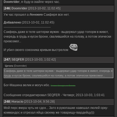
Doomrider
, я буду в скайпе через час.
[
246
]
Doomrider
[2013-10-02, 11:02:45]
Уж час прошел а
Ленского
Сакфиря все нет.
Добавлено
(2013-10-02, 11:02:45)
---------------------------------------------
Сакфирь даже в теле шетерки мужик - выдержал удар топорм в живот,
очередь в грудь и кусок брони, свалившийся на голову, а потом эпически
превозмог...
И убил своего союзника кривым выстрелом
[
247
]
SEQFER
[2013-10-03, 1:02:42]
Цитата
(
Doomrider
)
Сакфирь даже в теле шетерки мужик - выдержал удар топорм в живот, очередь в
грудь и кусок брони, свалившийся на голову, а потом эпически превозмог...
Бог-Машина велик и могуч ибо.
Слава Звездным Богам.
Сообщение отредактировал
SEQFER
-
Четверг, 2013-10-03, 1:03:41
[
248
]
Horacio
[2013-10-04, 9:56:28]
Мой перс вчера чуть не сдох... Зато в рукопашке навешал люлей орку-
коммандос и отрезал яйца своему же товарищу-гвардейцу)))