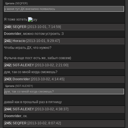
Цитата
(
SEQFER
)
у меня тут ДХ внезапно появилось
Я тоже хотеть
[
240
]
SEQFER
[2013-10-01, 7:14:59]
Doomrider
, можно потом устроить :3
[
241
]
Horacio
[2013-10-01, 9:29:47]
Чтобы играть ДХ, что нужно?
Фулыча еще пост есть же, забыл совсем)
[
242
]
SGT-ALEXEY
[2013-10-02, 2:21:00]
дум, так со мной когда сможешь?
[
243
]
Doomrider
[2013-10-02, 4:14:45]
Цитата
(
SGT-ALEXEY
)
дум, так со мной когда сможешь?
давай как в прошлый раз в пятницу
[
244
]
SGT-ALEXEY
[2013-10-02, 4:38:37]
Doomrider
, ок.
[
245
]
SEQFER
[2013-10-02, 8:07:42]