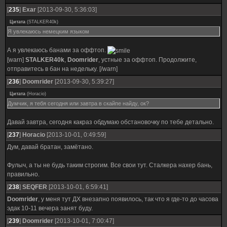
[
235
]
Exar
[2013-09-30, 5:36:03]
Цитата
(
STALKER40k
)
Я увлекаюсь немецким языком
А я увлекаюсь банами за оффтоп.
[warn]
STALKER40k
,
Doomrider
, устные за оффтоп. Продолжите,
отправитесь в бан на недельку. [/warn]
[
236
]
Doomrider
[2013-09-30, 5:39:27]
Цитата
(
Horacio
)
Думчик, я тебя сегодня или завтра в скайпе найду, ок?
Давай завтра, сегодня какраз обдумаю обстановочку по тебе детально.
[
237
]
Horacio
[2013-10-01, 0:49:59]
Дум, давай братан, замётано.
Фулыч, а ты не будь таким строгим. Все свои тут. Сталкера нахер бань,
правильно.
[
238
]
SEQFER
[2013-10-01, 6:59:41]
Doomrider
, у меня тут ДХ внезапно появилось, так что я где-то до часова
эдак 10-11 вечера занят буду.
[
239
]
Doomrider
[2013-10-01, 7:00:47]