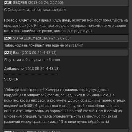
[
219
]
SEQFER
[2013-09-24, 2:17:55]
С Опозданием, но все-таки выложил.
Horacio
, будет у тебя время, будь добр, осмотри мой пост пожалуйста на
предмет ошибок. Я писал все это дело вечерами-ночами, так что скорее
всего есть ошибки все равно, даже после редактуры.
[
220
]
SGT-ALEXEY
[2013-09-24, 2:07:05]
Talos
, когда выложишь? или еще не отыграли?
[
221
]
Exar
[2013-09-24, 4:43:18]
Я сутками сейчас дома не бываю.
Добавлено
(2013-09-24, 4:43:18)
---------------------------------------------
SEQFER
,
"Обогнув остов горящей Химеры ты видишь около двух дюжин
гвардейцев в одинаковой форме, сошедшихся в ближнем бою. Не
понятно, кто из них свои, а кто чужие. Другой скитарий из твоего отряда
шедший за 54081-6, делает шаг в сторону, чтобы освободить линию
огня, и открывает огонь на поражение по этой свалке. Сам Шестой на
мгновения опешил, пытаясь определить хоть какие-либо признаки
различий между сражавшимися." Это явно нужно обработать)