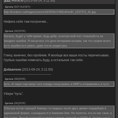
[
222
]
Horacio
[2013-09-24, 5:11:50]
Цитата
(
SGT-ALEXEY
)
http://korabox.ru/images/ustore/18/35/5mY46EuN4rdH_1537372_XL.jpg
Нифига себе там патрончик...
Цитата
(
SEQFER
)
Horacio, будет у тебя время, будь добр, осмотри мой пост пожалуйста на
предмет ошибок. Я писал все это дело вечерами-ночами, так что скорее всего
есть ошибки все равно, даже после редактуры.
Гляну, конечно, без проблем. Я вообще все ваши посты перечитываю.
Грубые ошибки помечать буду, а остальное так себе.
Добавлено
(2013-09-24, 5:11:50)
---------------------------------------------
Цитата
(
SEQFER
)
путь. И через пар минут все отряды погрузились в БМП и отправились в путь.
Убери "путь".
Цитата
(
SEQFER
)
Обогнув остов горящей Химеры ты видишь около двух дюжин гвардейцев в
одинаковой форме, сошедшихся в ближнем бою. Не понятно, кто из них свои, а
кто чужие. Другой скитарий из твоего отряда шедший за 54081-6, делает шаг в