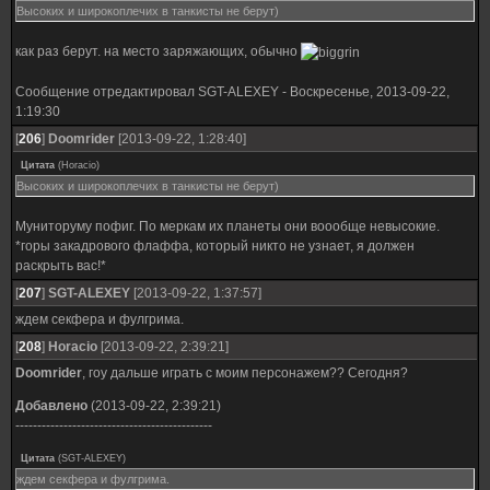
Высоких и широкоплечих в танкисты не берут)
как раз берут. на место заряжающих, обычно
Сообщение отредактировал
SGT-ALEXEY
-
Воскресенье, 2013-09-22,
1:19:30
[
206
]
Doomrider
[2013-09-22, 1:28:40]
Цитата
(
Horacio
)
Высоких и широкоплечих в танкисты не берут)
Муниторуму пофиг. По меркам их планеты они воообще невысокие.
*горы закадрового флаффа, который никто не узнает, я должен
раскрыть вас!*
[
207
]
SGT-ALEXEY
[2013-09-22, 1:37:57]
ждем секфера и фулгрима.
[
208
]
Horacio
[2013-09-22, 2:39:21]
Doomrider
, гоу дальше играть с моим персонажем?? Сегодня?
Добавлено
(2013-09-22, 2:39:21)
---------------------------------------------
Цитата
(
SGT-ALEXEY
)
ждем секфера и фулгрима.