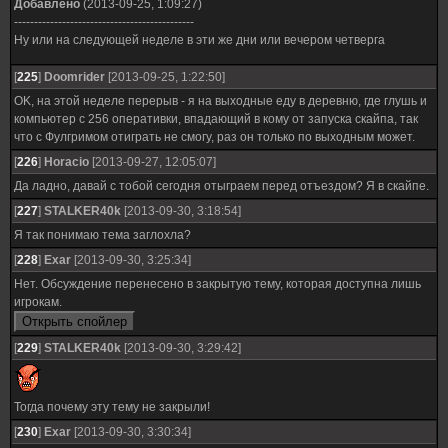
Добавлено
(2013-09-25, 1:09:27)
---------------------------------------------
Ну или на следующей неделе в эти же дни или вечером четверга
[
225
]
Doomrider
[2013-09-25, 1:22:50]
OK, на этой неделе перерыв - я на выходные еду в деревню, где глушь и
компьютер с 256 оперативки, впадающий в кому от запуска скайпа, так
что с Фулгримом отиграть не смогу, раз он только по выходным может.
[
226
]
Horacio
[2013-09-27, 12:05:07]
Да ладно, давай с тобой сегодня отыграем перед отъездом? Я в скайпе.
[
227
]
STALKER40k
[2013-09-30, 3:18:54]
Я так понимаю тема заглохла?
[
228
]
Exar
[2013-09-30, 3:25:34]
Нет. Обсуждение перенесено в закрытую тему, которая доступна лишь
игрокам.
[
229
]
STALKER40k
[2013-09-30, 3:29:42]
Тогда почему эту тему не закрыли!
[
230
]
Exar
[2013-09-30, 3:30:34]