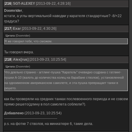
[
216
]
SGT-ALEXEY
[2013-09-22, 4:28:16]
Doomrider
,
кстати, а углы вертикальной наводки у карателя стандартные? -8/+22
градуса?
[
217
]
Exar
[2013-09-22, 4:30:26]
Цитата
(
Doomrider
)
Я же говорил тебе, что сможем.
Ты говорил вчера.
[
218
]
Alex[rus]
[2013-09-23, 10:25:54]
Цитата
(
Doomrider
)
Что довльно странно - агтлинг-пушка "Каратель" очевидно содрана с гатлинг-
пушки А-10 (валоть до количества колец на барабане стволов), установленной
на одноименном американском самолете, и эта пушка превращает танки в
решето.
как бы проверяли на средних танках послевоенного периода и не совсем
прямо решето(длину в пол самолета соблюли?).
Добавлено
(2013-09-23, 10:25:54)
---------------------------------------------
p.s. на фотке 7 стволов, на миниатюре 6, такие дела.