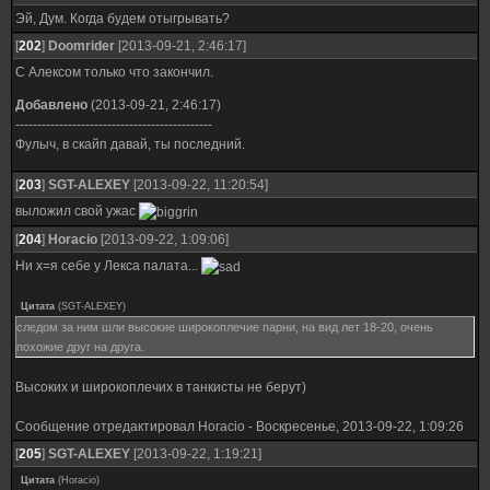
Эй, Дум. Когда будем отыгрывать?
[
202
]
Doomrider
[2013-09-21, 2:46:17]
С Алексом только что закончил.
Добавлено
(2013-09-21, 2:46:17)
---------------------------------------------
Фулыч, в скайп давай, ты последний.
[
203
]
SGT-ALEXEY
[2013-09-22, 11:20:54]
выложил свой ужас
[
204
]
Horacio
[2013-09-22, 1:09:06]
Ни х=я себе у Лекса палата...
Цитата
(
SGT-ALEXEY
)
следом за ним шли высокие широкоплечие парни, на вид лет 18-20, очень
похожие друг на друга.
Высоких и широкоплечих в танкисты не берут)
Сообщение отредактировал
Horacio
-
Воскресенье, 2013-09-22, 1:09:26
[
205
]
SGT-ALEXEY
[2013-09-22, 1:19:21]
Цитата
(
Horacio
)