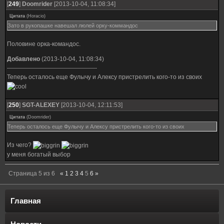
[
249
]
Doomrider
[2013-10-04, 11:08:34]
Цитата
(
Horacio
)
Зато в рукопашке навешал люлей орку-коммандос
Половине орка-командос.
Добавлено
(2013-10-04, 11:08:34)
---------------------------------------------
Теперь осталось еще Фулычу и Алексу пристрелить кого-то из своих
[
250
]
SGT-ALEXEY
[2013-10-04, 12:11:53]
Цитата
(
Doomrider
)
Теперь осталось еще Фулычу и Алексу пристрелить кого-то из своих
Из чего?
у меня богатый выбор
Страница
5
из
6
«
1
2
3
4
5
6
»
Главная