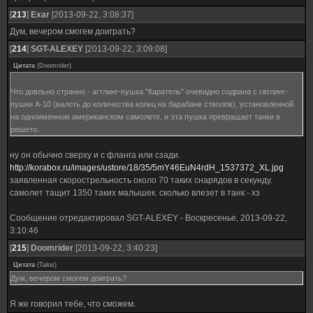
[
213
]
Exar
[2013-09-22, 3:08:37]
Дум, вечером смогем доиграть?
[
214
]
SGT-ALEXEY
[2013-09-22, 3:09:08]
Цитата
(
Doomrider
)
Что довльно странно - агтлинг-пушка "Каратель" очевидно содрана с гатлинг-
пушки А-10 (валоть до количества колец на барабане стволов), установленной
на одноименном американском самолете, и эта пушка превращает танки в
решето.
ну он обычно сверху и с фланга или сзади.
http://korabox.ru/images/ustore/18/35/5mY46EuN4rdH_1537372_XL.jpg
заявленная скорострельность около 70 таких снарядов в секунду.
самолет тащит 1350 таких малышек. сколько влезет в танк - хз
Сообщение отредактировал
SGT-ALEXEY
-
Воскресенье, 2013-09-22,
3:10:46
[
215
]
Doomrider
[2013-09-22, 3:40:23]
Цитата
(
Talos
)
Дум, вечером смогем доиграть?
Я же говорил тебе, что сможем.