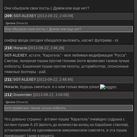
Они обыграли свои посты с Думом или еще нет?
[
209
]
SGT-ALEXEY
[2013-09-22, 2:40:09]
Цитата
(
Horacio
)
Они обыграли свои посты с Думом или еще нет?
секфер вроде сегодня обещался выложить, насчет фулгрима - хз
[
210
]
Horacio
[2013-09-22, 2:46:29]
SGT-ALEXEY
, кстати, "Каратель" - моя любимая модификация "Русса".
Смотри, лазерная пушка против техники (хотя вражеских танков лучше
избегать). Башенная пушка против пехоты, штормболтер, спонсонные
тяжелые болтеры - рай.
[
211
]
SGT-ALEXEY
[2013-09-22, 2:48:46]
Horacio
, будешь смеяться. я о нем только вчера узнал
[
212
]
Doomrider
[2013-09-22, 3:04:08]
Цитата
(
Horacio
)
хотя вражеских танков лучше избегать
Что довльно странно - агтлинг-пушка "Каратель" очевидно содрана с
гатлинг-пушки А-10 (валоть до количества колец на барабане стволов),
установленной на одноименном американском самолете, и эта пушка
превращает танки в решето.