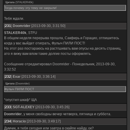
Цитата
(
STALKER40k
)
Тогда почему эту тему не закрыли!
Тебя ждали.
[
231
]
Doomrider
[2013-09-30, 3:31:50]
STALKER40k
, STFU
В общем неделя перерыва прошла, Сакфирь и Горацио, отпишитесь
когда у вас выйдет отиграть, Фулыч ПИЛИ ПОСТ!
На этот раз постараюсь на растгшивать вам опусы на десять страниц,
ато я вижу вам влом такие долгие посты оформлять.
Сообщение отредактировал
Doomrider
-
Понедельник, 2013-09-30,
3:32:52
[
232
]
Exar
[2013-09-30, 3:36:14]
Цитата
(
Doomrider
)
Фулыч ПИЛИ ПОСТ
*опустил шкаф* ЩА
[
233
]
SGT-ALEXEY
[2013-09-30, 3:45:26]
Doomrider
, у меня свободны вечер четверга, пятница и суббота.
[
234
]
Horacio
[2013-09-30, 3:49:17]
Думчик, я тебя сегодня или завтра в скайпе найду, ок?