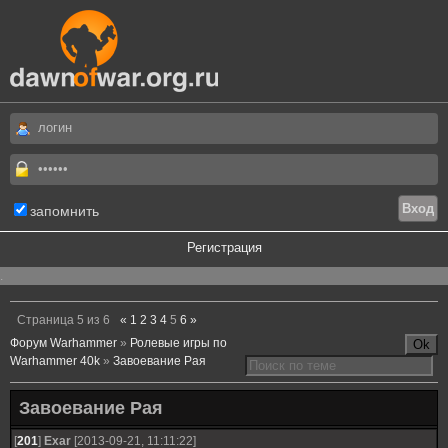
запомнить
Регистрация
.
Страница
5
из
6
«
1
2
3
4
5
6
»
Форум Warhammer
»
Ролевые игры по
Warhammer 40k
»
Завоевание Рая
Завоевание Рая
[
201
]
Exar
[2013-09-21, 11:11:22]