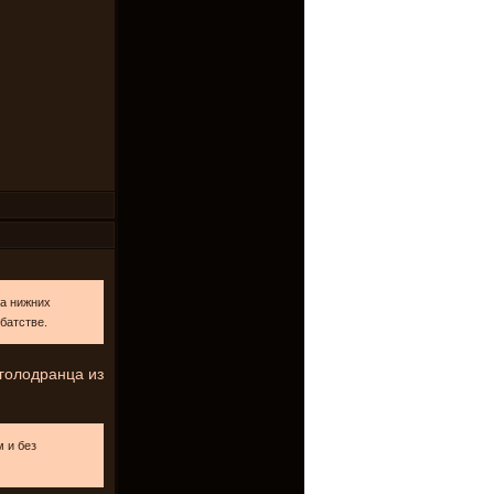
на нижних
батстве.
голодранца из
м и без