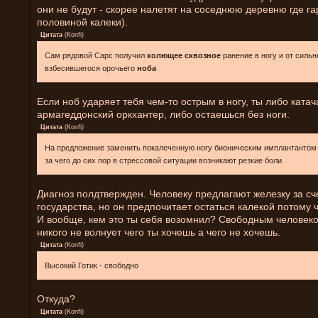
они не будут - скорее налетят на соседнюю деревню где га
половиной калеки).
Цитата
(
Konfi
)
Сам рядовой Сарс получил
колющее сквозное
ранение в ногу и от сильн
взбесившегося орочьего
ноба
Если ноб ударяет тебя чем-то острым в ногу, ты либо катач
армагеддонский оркхантер, либо остаешься без ноги.
Цитата
(
Konfi
)
На предложение заменить покалеченную ногу бионическим имплантантом о
за чего до сих пор в стрессовой ситуации возникают резкие боли.
Диагноз полдтвержден. Человеку предлагают железку за сч
государства, но он предпочитает остаться калекой потому 
И вообще, кем это ты себя возомнил? Свободным человеко
никого не волнует чего ты хочешь а чего не хочешь.
Цитата
(
Konfi
)
Высокий Готик - свободно
Откуда?
Цитата
(
Konfi
)