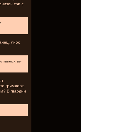
рнизон три с
о
анец, либо
тказался, из-
ет
что гримдарк.
м? В гвардии