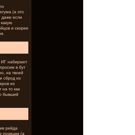
по
тума (а это
и даже если
 какую
ойцов и скорее
ня.
в ИГ набирают
просим в бут
о, на твоей
и сброд из
еров из
 на то как
то бывший
ив рейда
е позиции (а