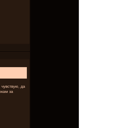
 чувствую, да
окам за