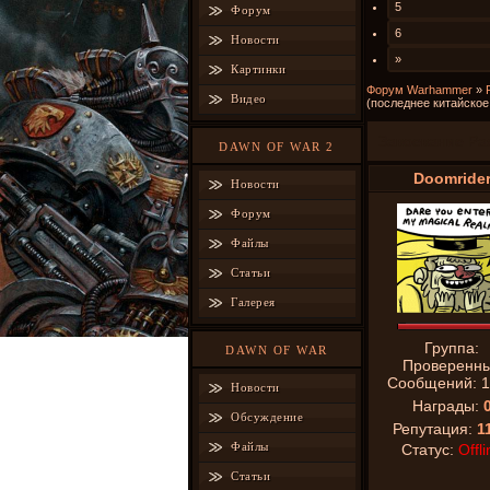
5
Форум
6
Новости
»
Картинки
Форум Warhammer
»
Видео
(последнее китайско
Завоевание Ра
DAWN OF WAR 2
Doomride
Новости
Форум
Файлы
Статьи
Галерея
Группа:
DAWN OF WAR
Проверенн
Сообщений:
1
Новости
Награды:
Обсуждение
Репутация:
1
Файлы
Статус:
Offli
Статьи