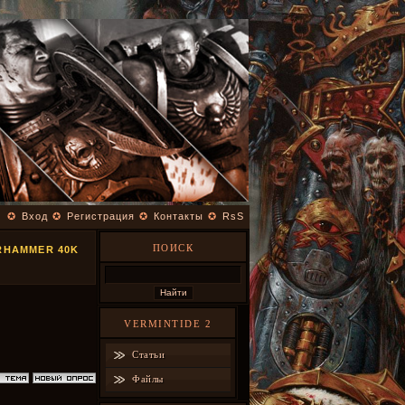
✪
Вход
✪
Регистрация
✪
Контакты
✪
RsS
ПОИСК
RHAMMER 40K
VERMINTIDE 2
Статьи
Файлы