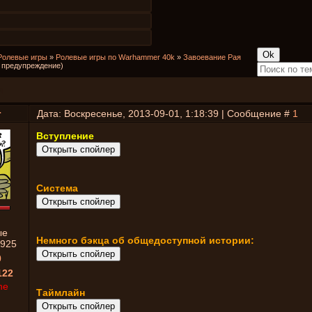
Ролевые игры
»
Ролевые игры по Warhammer 40k
»
Завоевание Рая
е предупреждение)
я
r
Дата: Воскресенье, 2013-09-01, 1:18:39 | Сообщение #
1
Вступление
Система
ые
Немного бэкца об общедоступной истории:
925
0
122
ne
Таймлайн