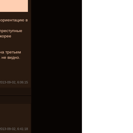
ь ориентацию в
 преступные
скорее
на третьем
 не видно.
013-09-02, 6:06:15
013-09-02, 6:41:18