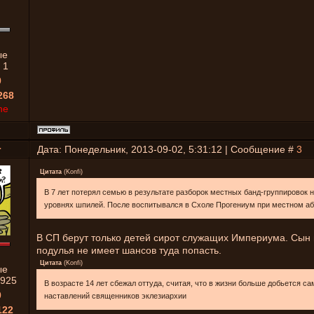
ые
:
1
0
268
ne
r
Дата: Понедельник, 2013-09-02, 5:31:12 | Сообщение #
3
Цитата
(
Konfi
)
В 7 лет потерял семью в результате разборок местных банд-группировок 
уровнях шпилей. После воспитывался в Схоле Прогениум при местном аб
В СП берут только детей сирот служащих Империума. Сын 
подулья не имеет шансов туда попасть.
Цитата
(
Konfi
)
ые
925
В возрасте 14 лет сбежал оттуда, считая, что в жизни больше добьется са
0
наставлений священников эклезиархии
122