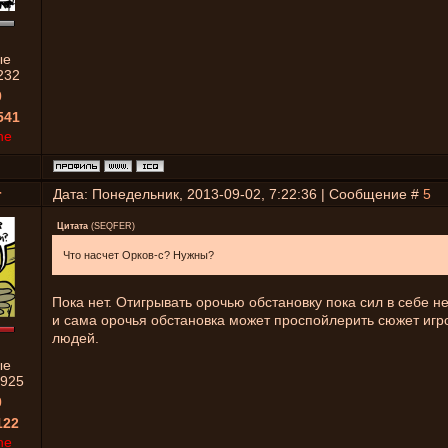
ые
232
0
541
ne
r
Дата: Понедельник, 2013-09-02, 7:22:36 | Сообщение #
5
Цитата
(
SEQFER
)
Что насчет Орков-с? Нужны?
Пока нет. Отигрывать орочью обстановку пока сил в себе не
и сама орочья обстановка может проспойлерить сюжет игр
людей.
ые
925
0
122
ne