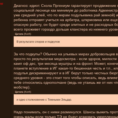
ne
Диагноз: идиот. Схола Пргениум гарантирует продвижение 
социальной леснице как минимум до работника Администра
уже средний улей, что по мкрам подульевика рай земной) 
ребенка отправят учиться на арбитра, шткрмовика или еще
опасную работу, он будет среди элитных и не расходных б
всего проживет гораздо дольше кланстера из нижнего уров
Цитата
(
Konfi
)
В результате споров и подкупов
За что подкупы? Обычно на ульевых мирах добровольцев 
просто по результатам медосмотра - если здоров, милости 
камп оф дес, три месяца муштры и на фронт. Может, конечн
планете вступление в ИГ какая-то бешенная честь и т.п., ил
подулья дискриминируют и в ИГ берут только честных бюрг
среднего уровня - это стоит того чтобы описать, ведь влияет
тебе относились однополчане (ведь не утаишь же от них ч
мобстер).
Цитата
(
Konfi
)
и одно столкновение с Темными Эльдар.
Надо понимать, он с ними разминулся. Шансы выжить прот
очень малы если только ТЭ не будут атаковать укрепленны