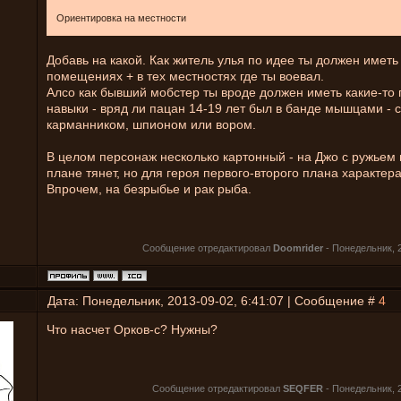
Ориентировка на местности
Добавь на какой. Как житель улья по идее ты должен имет
помещениях + в тех местностях где ты воевал.
Алсо как бывший мобстер ты вроде должен иметь какие-то
навыки - вряд ли пацан 14-19 лет был в банде мышцами - 
карманником, шпионом или вором.
В целом персонаж несколько картонный - на Джо с ружьем 
плане тянет, но для героя первого-второго плана характера
Впрочем, на безрыбье и рак рыба.
Сообщение отредактировал
Doomrider
-
Понедельник, 2
Дата: Понедельник, 2013-09-02, 6:41:07 | Сообщение #
4
Что насчет Орков-с? Нужны?
Сообщение отредактировал
SEQFER
-
Понедельник, 2